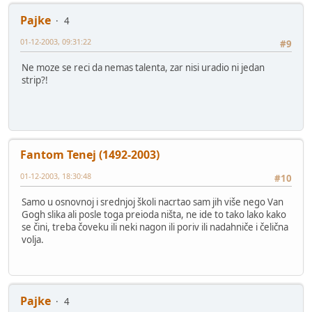
Pajke
4
01-12-2003, 09:31:22
#9
Ne moze se reci da nemas talenta, zar nisi uradio ni jedan
strip?!
Fantom Tenej (1492-2003)
01-12-2003, 18:30:48
#10
Samo u osnovnoj i srednjoj školi nacrtao sam jih više nego Van
Gogh slika ali posle toga preioda ništa, ne ide to tako lako kako
se čini, treba čoveku ili neki nagon ili poriv ili nadahniče i čelična
volja.
Pajke
4