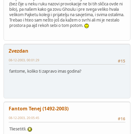
(bez čije u neku ruku nazovi provokacije ne bi tih sličica ovde ni
bilo), pa našem kako ga zovu Ghoulu i pre svega veliko hvala
velikom Pajketu kolegi i prijatelju na savjetima, i svima ostalima.
Trebao i hteo sam nešto još da kažem o svrhi ali mi je nestalo
prostora pa ajd rekoh sebi o tom potom.
Zvezdan
08-12-2003, 00:01:29
#15
fantome, koliko ti zapravo imas godina?
Fantom Tenej (1492-2003)
08-12-2003, 20:05:45
#16
Tliesetitli.