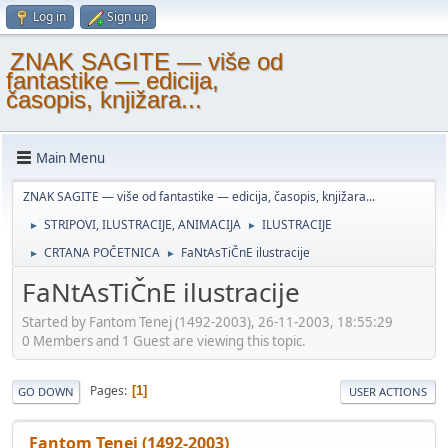
Log in
Sign up
ZNAK SAGITE — više od
fantastike — edicija,
časopis, knjižara...
Main Menu
ZNAK SAGITE — više od fantastike — edicija, časopis, knjižara...
STRIPOVI, ILUSTRACIJE, ANIMACIJA
ILUSTRACIJE
►
►
CRTANA POČETNICA
FaNtAsTiČnE ilustracije
►
►
FaNtAsTiČnE ilustracije
Started by Fantom Tenej (1492-2003), 26-11-2003, 18:55:29
0 Members and 1 Guest are viewing this topic.
Pages
1
GO DOWN
USER ACTIONS
Fantom Tenej (1492-2003)