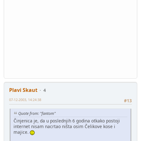
Plavi Skaut
4
07-12-2003, 14:24:38
#13
Quote from: "fantom"
Činjenica je, da u poslednjih 6 godina otkako postoji
internet nisam nacrtao ništa osim Čelikove kose i
majice.