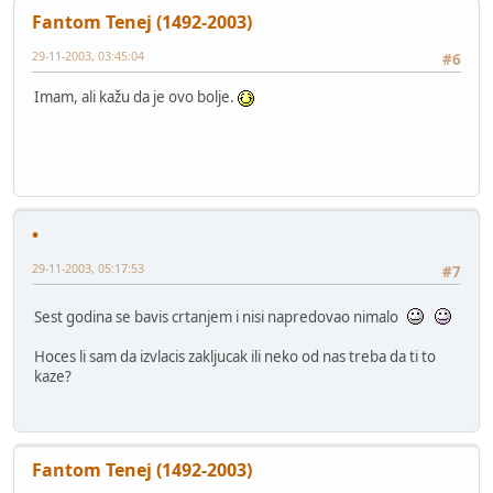
Fantom Tenej (1492-2003)
29-11-2003, 03:45:04
#6
Imam, ali kažu da je ovo bolje.
•
29-11-2003, 05:17:53
#7
Sest godina se bavis crtanjem i nisi napredovao nimalo
Hoces li sam da izvlacis zakljucak ili neko od nas treba da ti to
kaze?
Fantom Tenej (1492-2003)