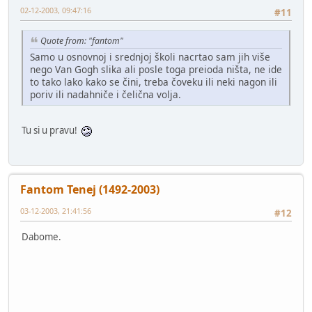
02-12-2003, 09:47:16
#11
Quote from: "fantom"
Samo u osnovnoj i srednjoj školi nacrtao sam jih više
nego Van Gogh slika ali posle toga preioda ništa, ne ide
to tako lako kako se čini, treba čoveku ili neki nagon ili
poriv ili nadahniče i čelična volja.
Tu si u pravu!
Fantom Tenej (1492-2003)
03-12-2003, 21:41:56
#12
Dabome.