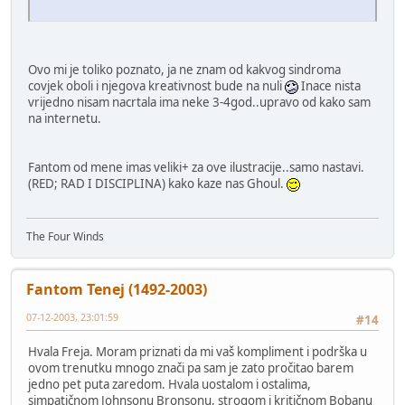
Ovo mi je toliko poznato, ja ne znam od kakvog sindroma
covjek oboli i njegova kreativnost bude na nuli
Inace nista
vrijedno nisam nacrtala ima neke 3-4god..upravo od kako sam
na internetu.
Fantom od mene imas veliki+ za ove ilustracije..samo nastavi.
(RED; RAD I DISCIPLINA) kako kaze nas Ghoul.
The Four Winds
Fantom Tenej (1492-2003)
07-12-2003, 23:01:59
#14
Hvala Freja. Moram priznati da mi vaš kompliment i podrška u
ovom trenutku mnogo znači pa sam je zato pročitao barem
jedno pet puta zaredom. Hvala uostalom i ostalima,
simpatičnom Johnsonu Bronsonu, strogom i kritičnom Bobanu