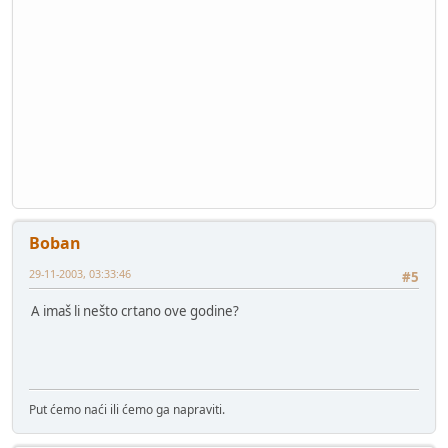
Boban
29-11-2003, 03:33:46
#5
A imaš li nešto crtano ove godine?
Put ćemo naći ili ćemo ga napraviti.