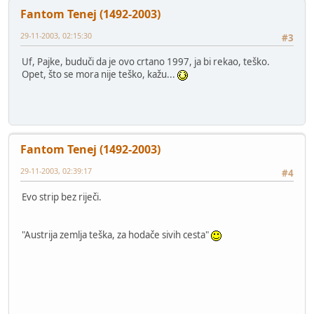
Fantom Tenej (1492-2003)
29-11-2003, 02:15:30
#3
Uf, Pajke, buduči da je ovo crtano 1997, ja bi rekao, teško.
Opet, što se mora nije teško, kažu...
Fantom Tenej (1492-2003)
29-11-2003, 02:39:17
#4
Evo strip bez riječi.
"Austrija zemlja teška, za hodače sivih cesta"