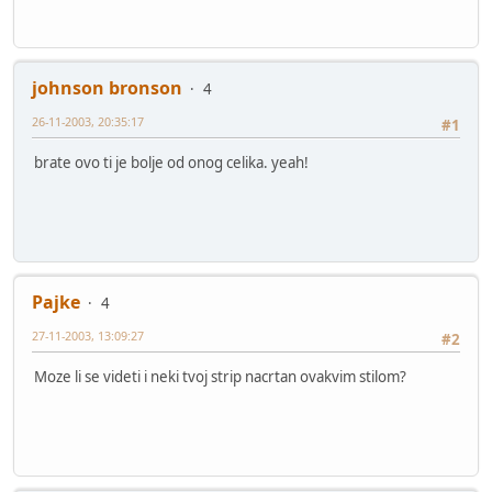
johnson bronson
4
26-11-2003, 20:35:17
#1
brate ovo ti je bolje od onog celika. yeah!
Pajke
4
27-11-2003, 13:09:27
#2
Moze li se videti i neki tvoj strip nacrtan ovakvim stilom?