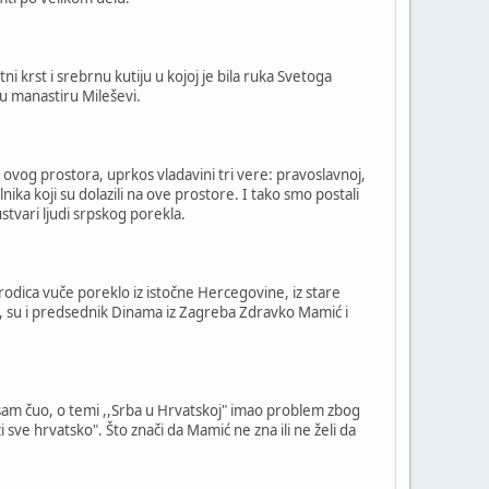
 krst i srebrnu kutiju u kojoj je bila ruka Svetoga
 u manastiru Mileševi.
s ovog prostora, uprkos vladavini tri vere: pravoslavnoj,
ilnika koji su dolazili na ove prostore. I tako smo postali
stvari ljudi srpskog porekla.
rodica vuče poreklo iz istočne Hercegovine, iz stare
ne, su i predsednik Dinama iz Zagreba Zdravko Mamić i
sam čuo, o temi ,,Srba u Hrvatskoj" imao problem zbog
sve hrvatsko". Što znači da Mamić ne zna ili ne želi da