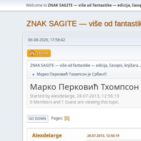
Welcome to
ZNAK SAGITE — više od fantastike — edicija, časopi
ZNAK SAGITE — više od fantastike 
06-08-2026, 17:58:42
Home
ZNAK SAGITE — više od fantastike — edicija, časopis, knjižara...
Марко Перковић Тхомпсон је Србин!!!
►
Марко Перковић Тхомпсон ј
Started by Alexdelarge, 28-07-2013, 12:56:19
0 Members and 1 Guest are viewing this topic.
Pages
1
GO DOWN
Alexdelarge
28-07-2013, 12:56:19