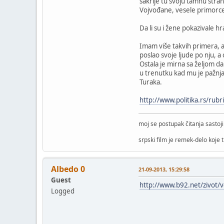
sakrije tu svoju tamnu stra
Vojvođane, vesele primorce
Da li su i žene pokazivale h
Imam više takvih primera, al
poslao svoje ljude po nju, a 
Ostala je mirna sa željom da
u trenutku kad mu je pažnja 
Turaka.
http://www.politika.rs/rubri
moj se postupak čitanja sastoj
srpski film je remek-delo koje 
Albedo 0
21-09-2013, 15:29:58
Guest
http://www.b92.net/zivo
Logged