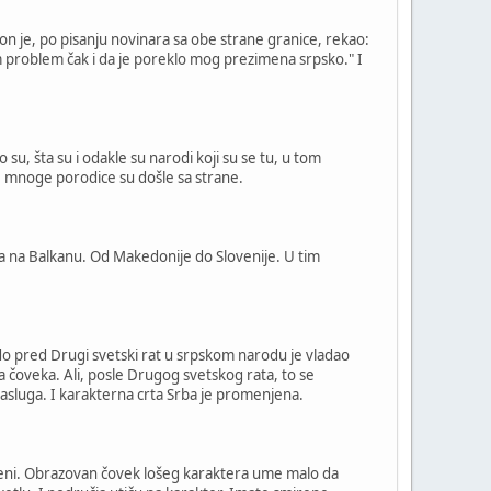
on je, po pisanju novinara sa obe strane granice, rekao:
am problem čak i da je poreklo mog prezimena srpsko." I
su, šta su i odakle su narodi koji su se tu, u tom
r, mnoge porodice su došle sa strane.
žava na Balkanu. Od Makedonije do Slovenije. U tim
e do pred Drugi svetski rat u srpskom narodu je vladao
 čoveka. Ali, posle Drugog svetskog rata, to se
 zasluga. I karakterna crta Srba je promenjena.
omeni. Obrazovan čovek lošeg karaktera ume malo da