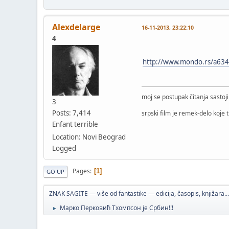
Alexdelarge
16-11-2013, 23:22:10
4
http://www.mondo.rs/a6344
moj se postupak čitanja sastoj
3
Posts: 7,414
srpski film je remek-delo koje 
Enfant terrible
Location: Novi Beograd
Logged
Pages
1
GO UP
ZNAK SAGITE — više od fantastike — edicija, časopis, knjižara...
Марко Перковић Тхомпсон је Србин!!!
►