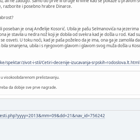
nu, ali ne zadugo. Samo do prve ili druge krivine kad se pokaže u pravom s
, razborite i posebno hrabre Dinarce.
rabrost?
i poseban je onaj Anđelije Kosorić. Ubila je pašu Selmanovića na jezerima 
ona je stavila u nedra nož koji je dobila od svekra kad je došla u rod. Kad s
 se osveti. U toku noći, kad je paša poželeo da je ima, ona ga je zamolila d
bila smanjena, ubila i s njegovom glavom i glavom svog muža došla u Kosori
ke/spektar/zivot-i-stil/Cetiri-decenije-izucavanja-srpskih-rodoslova.lt.html
i u visokoobdarenom prelistavanju.
treba da dobije sve prve nagrade.
t/vesti.php?yyyy=2013&mm=09&dd=21&nav_id=756242