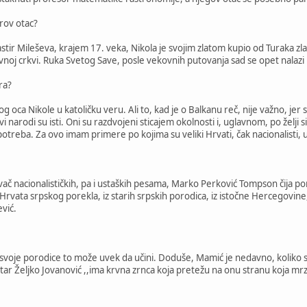
erov otac?
r Mileševa, krajem 17. veka, Nikola je svojim zlatom kupio od Turaka zlatni
vnoj crkvi. Ruka Svetog Save, posle vekovnih putovanja sad se opet nalazi
ra?
oca Nikole u katoličku veru. Ali to, kad je o Balkanu reč, nije važno, jer 
vi narodi su isti. Oni su razdvojeni sticajem okolnosti i, uglavnom, po želji s
potreba. Za ovo imam primere po kojima su veliki Hrvati, čak nacionalisti, u
vač nacionalističkih, pa i ustaških pesama, Marko Perković Tompson čija po
ti Hrvata srpskog porekla, iz starih srpskih porodica, iz istočne Hercegovi
ević.
 svoje porodice to može uvek da učini. Doduše, Mamić je nedavno, koliko 
tar Željko Jovanović ,,ima krvna zrnca koja pretežu na onu stranu koja mrzi 