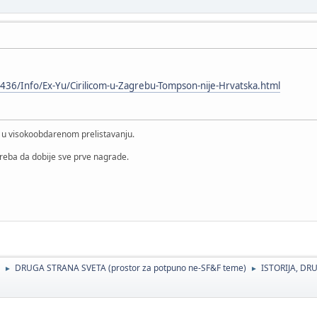
36/Info/Ex-Yu/Cirilicom-u-Zagrebu-Tompson-nije-Hrvatska.html
i u visokoobdarenom prelistavanju.
treba da dobije sve prve nagrade.
DRUGA STRANA SVETA (prostor za potpuno ne-SF&F teme)
ISTORIJA, DRU
►
►