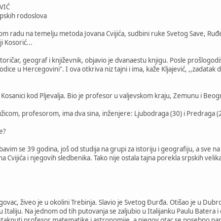
EVIĆ
rpskih rodoslova
 svom radu na temelju metoda Jovana Cvijića, sudbini ruke Svetog Save, 
i Kosorić...
istoričar, geograf i književnik, objavio je dvanaestu knjigu. Posle prošlog
ice u Hercegovini". I ova otkriva niz tajni i ima, kaže Kljajević, ,,zadatak
Kosanici kod Pljevalja. Bio je profesor u valjevskom kraju, Zemunu i Beogr
žicom, profesorom, ima dva sina, inženjere: Ljubodraga (30) i Predraga (
e?
vim se 39 godina, još od studija na grupi za istoriju i geografiju, a sve 
 Cvijića i njegovih sledbenika. Tako nije ostala tajna porekla srpskih velik
govac, živeo je u okolini Trebinja. Slavio je Svetog Đurđa. Otišao je u Dubro
taliju. Na jednom od tih putovanja se zaljubio u Italijanku Paulu Batera i
istaknuti profesor matematike i astronomije, a njegov otac se posebno pa