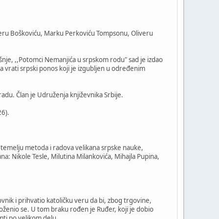
Ruđeru Boškoviću, Marku Perkoviću Tompsonu, Oliveru
odišnje, ,,Potomci Nemanjića u srpskom rodu" sad je izdao
 da vrati srpski ponos koji je izgubljen u određenim
adu. Član je Udruženja književnika Srbije.
26).
na temelju metoda i radova velikana srpske nauke,
ana: Nikole Tesle, Milutina Milankovića, Mihajla Pupina,
vnik i prihvatio katoličku veru da bi, zbog trgovine,
 oženio se. U tom braku rođen je Ruđer, koji je dobio
mti po velikom delu.