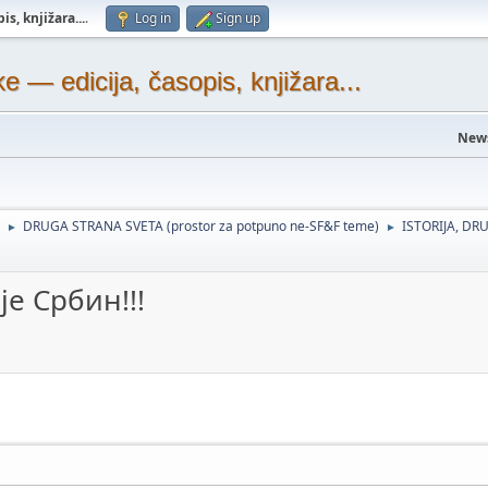
s, knjižara...
.
Log in
Sign up
— edicija, časopis, knjižara...
New
DRUGA STRANA SVETA (prostor za potpuno ne-SF&F teme)
ISTORIJA, DRU
►
►
е Србин!!!