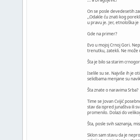
On se posle devedesetih zar
,,Odakle ću znati kog porek
u pravu je. Jer, etnološka j
Gde na primer?
Evo u mojoj Crnoj Gori. Nepo
trenutku, zatekli. Ne može 
Šta je bilo sa starim crnog
Iselile su se. Najviše ih je
selidbama menjane su navike,
Šta znate o naravima Srba?
Time se Jovan Cvijić posebno
stav da ispred junaštva ili
promenilo. Dolazi do velikog
Šta, posle svih saznanja, mis
Sklon sam stavu da je nepr