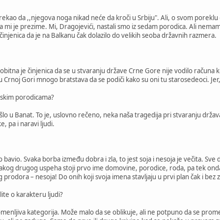
ekao da ,,njegova noga nikad neće da kroči u Srbiju". Ali, o svom poreklu 
la mi je prezime. Mi, Dragojevići, nastali smo iz sedam porodica. Ali nem
e činjenica da je na Balkanu čak dolazilo do velikih seoba državnih razmera.
bitna je činjenica da se u stvaranju države Crne Gore nije vodilo računa ko 
u Crnoj Gori mnogo bratstava da se podiči kako su oni tu starosedeoci. Je
orskim porodicama?
 otišlo u Banat. To je, uslovno rečeno, neka naša tragedija pri stvaranju dr
 pa i naravi ljudi.
 bavio. Svaka borba između dobra i zla, to jest soja i nesoja je večita. Sv
 svakog drugog uspeha stoji prvo ime domovine, porodice, roda, pa tek onda
 prodora – nesoja! Do onih koji svoja imena stavljaju u prvi plan čak i bez
lite o karakteru ljudi?
omenljiva kategorija. Može malo da se oblikuje, ali ne potpuno da se pr