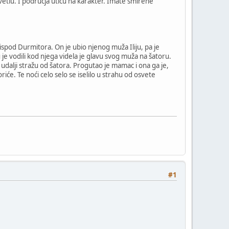
vetlu. I područja utiču na karakter. Imate smirene
ispod Durmitora. On je ubio njenog muža Iliju, pa je
u je vodili kod njega videla je glavu svog muža na šatoru.
a udalji stražu od šatora. Progutao je mamac i ona ga je,
će. Te noći celo selo se iselilo u strahu od osvete
#1