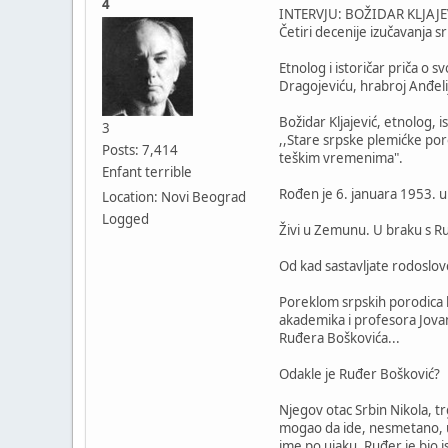
4
INTERVJU: BOŽIDAR KLJAJ
Četiri decenije izučavanja s
Etnolog i istoričar priča o
Dragojeviću, hrabroj Anđelij
Božidar Kljajević, etnolog, 
3
,,Stare srpske plemićke porod
Posts: 7,414
teškim vremenima".
Enfant terrible
Rođen je 6. januara 1953. u 
Location: Novi Beograd
Logged
Živi u Zemunu. U braku s Ru
Od kad sastavljate rodoslov
Poreklom srpskih porodica ba
akademika i profesora Jovana
Ruđera Boškovića...
Odakle je Ruđer Bošković?
Njegov otac Srbin Nikola, tr
mogao da ide, nesmetano, u I
ime po ujaku. Ruđer je bio 