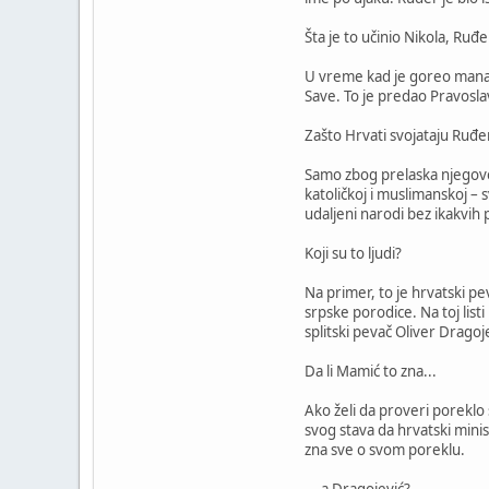
Šta je to učinio Nikola, Ruđ
U vreme kad je goreo manasti
Save. To je predao Pravosla
Zašto Hrvati svojataju Ruđe
Samo zbog prelaska njegovog 
katoličkoj i muslimanskoj – s
udaljeni narodi bez ikakvih 
Koji su to ljudi?
Na primer, to je hrvatski pe
srpske porodice. Na toj lis
splitski pevač Oliver Dragoj
Da li Mamić to zna...
Ako želi da proveri poreklo
svog stava da hrvatski minis
zna sve o svom poreklu.
... a Dragojević?