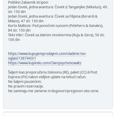
Politikin Zabavnik stripovi
Jedan čovek, jedna avantura: Čovek iz Tanganjike (Mikeluci), 49.
str. 150 din
Jedan čovek, jedna avantura: Čovek sa Filipina (Berardi &
Milaco), 47 str. 150 din
Korto Malteze: Pod ponoćnim suncem (Pelehero & Kanales),
84 str. 150 din
Teks Viler: Čovek sa zlatnim revolverima (Ruju & Gera), 50 str.
100 din
https://www.kupujemprodajem.com/vladimir/svi-
oglasi/1367443/1
https://www.kupindo.com/Clan/psychoticwaltz
Šaljem kao preporučenu tiskovinu (RE), paket (CC) ili Post
Express (PX) nakon vidljive uplate na tekući račun.
Ne šaljem pouzećem.
Ne pravim rezervacije.
Ne zanimaju me zamene ni dogovori/pregovori oko cene.