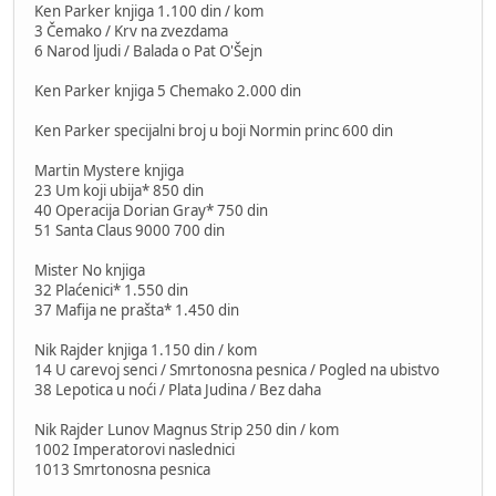
Ken Parker knjiga 1.100 din / kom
3 Čemako / Krv na zvezdama
6 Narod ljudi / Balada o Pat O'Šejn
Ken Parker knjiga 5 Chemako 2.000 din
Ken Parker specijalni broj u boji Normin princ 600 din
Martin Mystere knjiga
23 Um koji ubija* 850 din
40 Operacija Dorian Gray* 750 din
51 Santa Claus 9000 700 din
Mister No knjiga
32 Plaćenici* 1.550 din
37 Mafija ne prašta* 1.450 din
Nik Rajder knjiga 1.150 din / kom
14 U carevoj senci / Smrtonosna pesnica / Pogled na ubistvo
38 Lepotica u noći / Plata Judina / Bez daha
Nik Rajder Lunov Magnus Strip 250 din / kom
1002 Imperatorovi naslednici
1013 Smrtonosna pesnica