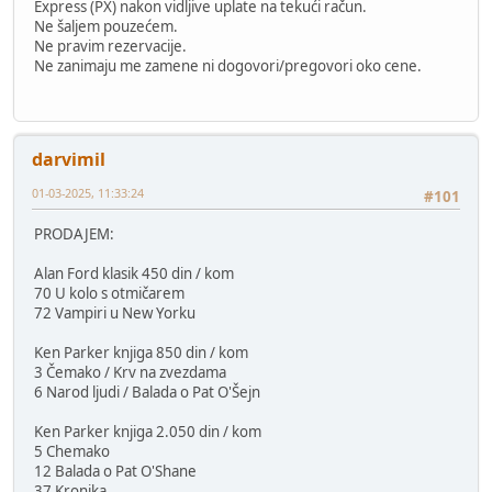
Express (PX) nakon vidljive uplate na tekući račun.
Ne šaljem pouzećem.
Ne pravim rezervacije.
Ne zanimaju me zamene ni dogovori/pregovori oko cene.
darvimil
01-03-2025, 11:33:24
#101
PRODAJEM:
Alan Ford klasik 450 din / kom
70 U kolo s otmičarem
72 Vampiri u New Yorku
Ken Parker knjiga 850 din / kom
3 Čemako / Krv na zvezdama
6 Narod ljudi / Balada o Pat O'Šejn
Ken Parker knjiga 2.050 din / kom
5 Chemako
12 Balada o Pat O'Shane
37 Kronika