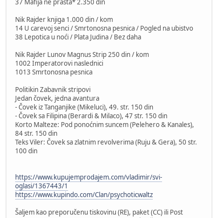
37 Mafija ne prašta* 2.350 din
Nik Rajder knjiga 1.000 din / kom
14 U carevoj senci / Smrtonosna pesnica / Pogled na ubistvo
38 Lepotica u noći / Plata Judina / Bez daha
Nik Rajder Lunov Magnus Strip 250 din / kom
1002 Imperatorovi naslednici
1013 Smrtonosna pesnica
Politikin Zabavnik stripovi
Jedan čovek, jedna avantura
- Čovek iz Tanganjike (Mikeluci), 49. str. 150 din
- Čovek sa Filipina (Berardi & Milaco), 47 str. 150 din
Korto Malteze: Pod ponoćnim suncem (Pelehero & Kanales),
84 str. 150 din
Teks Viler: Čovek sa zlatnim revolverima (Ruju & Gera), 50 str.
100 din
https://www.kupujemprodajem.com/vladimir/svi-
oglasi/1367443/1
https://www.kupindo.com/Clan/psychoticwaltz
Šaljem kao preporučenu tiskovinu (RE), paket (CC) ili Post