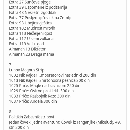
Extra 27 Sunčeve pjege
Extra 39 Uspomene iz podzemlja
Extra 48 Nesretni zgoditak
Extra 77 Posljednji čovjek na Zemlji
Extra 93 Ubojica vještica
Extra 102 Mudrost mrtvih
Extra 113 Neželjeni gost
Extra 117 U sjeni vulkana
Extra 119 Veliki gad
Almanah 13 Diktator
Almanah 23 Draga mama
7.
Lunov Magnus Strip
1002 Nik Rajder: Imperatorovi naslednici 200 din
1013 Nik Rajder: Smrtonosna pesnica 200 din
1025 Priče: Magle nad ravnicom 250 din
1029 Priče: Ostrvo prokletih 300 din
1033 Priče: Razbojnik Razo 300 din
1037 Priče: Anđela 300 din
8.
Politikin Zabavnik stripovi
Jedan čovek, jedna avantura: Čovek iz Tanganjike (Mikeluci), 49.
str. 200 din