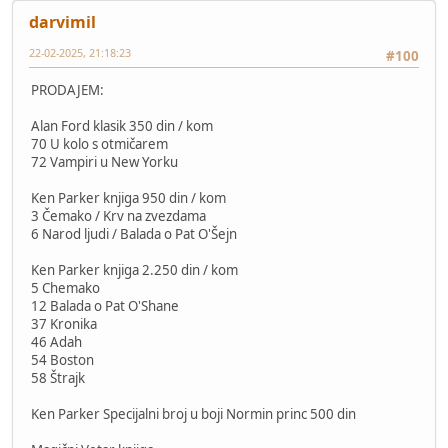
darvimil
22-02-2025, 21:18:23
#100
PRODAJEM:
Alan Ford klasik 350 din / kom
70 U kolo s otmičarem
72 Vampiri u New Yorku
Ken Parker knjiga 950 din / kom
3 Čemako / Krv na zvezdama
6 Narod ljudi / Balada o Pat O'Šejn
Ken Parker knjiga 2.250 din / kom
5 Chemako
12 Balada o Pat O'Shane
37 Kronika
46 Adah
54 Boston
58 Štrajk
Ken Parker Specijalni broj u boji Normin princ 500 din