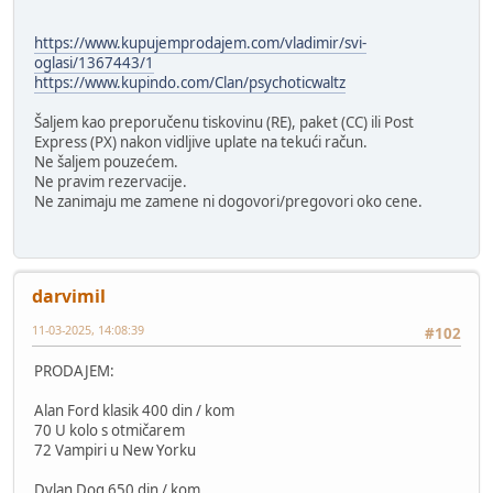
https://www.kupujemprodajem.com/vladimir/svi-
oglasi/1367443/1
https://www.kupindo.com/Clan/psychoticwaltz
Šaljem kao preporučenu tiskovinu (RE), paket (CC) ili Post
Express (PX) nakon vidljive uplate na tekući račun.
Ne šaljem pouzećem.
Ne pravim rezervacije.
Ne zanimaju me zamene ni dogovori/pregovori oko cene.
darvimil
11-03-2025, 14:08:39
#102
PRODAJEM:
Alan Ford klasik 400 din / kom
70 U kolo s otmičarem
72 Vampiri u New Yorku
Dylan Dog 650 din / kom