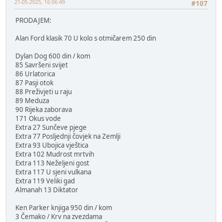
21-05-2025, 16:06:49
#107
PRODAJEM:
Alan Ford klasik 70 U kolo s otmičarem 250 din
Dylan Dog 600 din / kom
85 Savršeni svijet
86 Urlatorica
87 Pasji otok
88 Preživjeti u raju
89 Meduza
90 Rijeka zaborava
171 Okus vode
Extra 27 Sunčeve pjege
Extra 77 Posljednji čovjek na Zemlji
Extra 93 Ubojica vještica
Extra 102 Mudrost mrtvih
Extra 113 Neželjeni gost
Extra 117 U sjeni vulkana
Extra 119 Veliki gad
Almanah 13 Diktator
Ken Parker knjiga 950 din / kom
3 Čemako / Krv na zvezdama