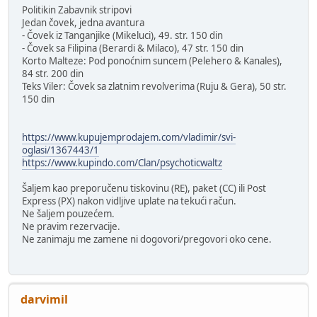
Politikin Zabavnik stripovi
Jedan čovek, jedna avantura
- Čovek iz Tanganjike (Mikeluci), 49. str. 150 din
- Čovek sa Filipina (Berardi & Milaco), 47 str. 150 din
Korto Malteze: Pod ponoćnim suncem (Pelehero & Kanales),
84 str. 200 din
Teks Viler: Čovek sa zlatnim revolverima (Ruju & Gera), 50 str.
150 din
https://www.kupujemprodajem.com/vladimir/svi-
oglasi/1367443/1
https://www.kupindo.com/Clan/psychoticwaltz
Šaljem kao preporučenu tiskovinu (RE), paket (CC) ili Post
Express (PX) nakon vidljive uplate na tekući račun.
Ne šaljem pouzećem.
Ne pravim rezervacije.
Ne zanimaju me zamene ni dogovori/pregovori oko cene.
darvimil