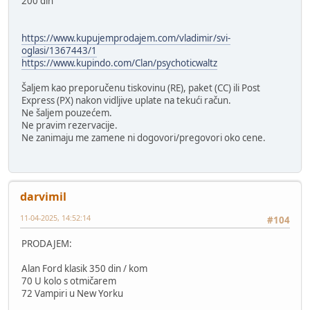
200 din
https://www.kupujemprodajem.com/vladimir/svi-
oglasi/1367443/1
https://www.kupindo.com/Clan/psychoticwaltz
Šaljem kao preporučenu tiskovinu (RE), paket (CC) ili Post
Express (PX) nakon vidljive uplate na tekući račun.
Ne šaljem pouzećem.
Ne pravim rezervacije.
Ne zanimaju me zamene ni dogovori/pregovori oko cene.
darvimil
11-04-2025, 14:52:14
#104
PRODAJEM:
Alan Ford klasik 350 din / kom
70 U kolo s otmičarem
72 Vampiri u New Yorku