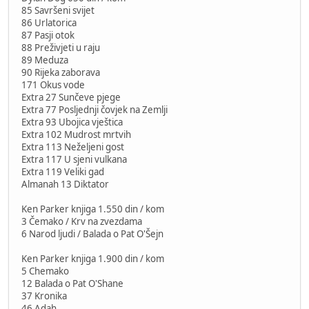
85 Savršeni svijet
86 Urlatorica
87 Pasji otok
88 Preživjeti u raju
89 Meduza
90 Rijeka zaborava
171 Okus vode
Extra 27 Sunčeve pjege
Extra 77 Posljednji čovjek na Zemlji
Extra 93 Ubojica vještica
Extra 102 Mudrost mrtvih
Extra 113 Neželjeni gost
Extra 117 U sjeni vulkana
Extra 119 Veliki gad
Almanah 13 Diktator
Ken Parker knjiga 1.550 din / kom
3 Čemako / Krv na zvezdama
6 Narod ljudi / Balada o Pat O'Šejn
Ken Parker knjiga 1.900 din / kom
5 Chemako
12 Balada o Pat O'Shane
37 Kronika
46 Adah