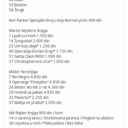
54 Boston
58 Štrajk
Ken Parker Specijalni broj u boji Normin princ 400 din
Martin Mystere knjiga
1 Ljudi u crnom 1.550 din
14 Tunguska! 2.000 din
23 Um koji ubija* 1.250 din
40 Operacija Dorian Gray* 1.150 din
51 Santa Claus 9000 1.000 din
57 Christopherovo srce* 1.850 din
Mister No knjiga
7 Rio Negro 4.850 din
9 Operacija "Posejdon" 4.850 din
26 Mister No ide u rat 4.300 din
29 Hodnik za pakao 4.850 din
32 Plaćenici* 2.250 din
37 Mafija ne prašta* 2.050 din
Nik Rajder knjiga 900 din / kom
14 U carevoj senci / Smrtonosna pesnica / Pogled na ubistvo
38 Lepotica u noći / Plata Judina / Bez daha