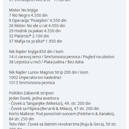
Mister No knjiga
7 Rio Negro 4.550 din
9 Operacija "Posejdon" 4.550 din
26 Mister No ide u rat 4.050 din
29 Hodnik za pakao 4.550 din
32 Plaćenici* 2.100 din
37 Mafija ne prašta* 1.950 din
Nik Rajder knjiga 850 din / kom
14 U carevoj senci / Smrtonosna pesnica / Pogled na ubistvo
38 Lepotica u noći / Plata Judina / Bez daha
Nik Rajder Lunov Magnus Strip 200 din / kom
1002 Imperatorovi naslednici
1013 Smrtonosna pesnica
Politikin Zabavnik stripovi
Jedan čovek, jedna avantura
- Čovek iz Tanganjike (Mikeluci), 49. str. 200 din
- Čovek sa Filipina (Berardi & Milaco), 47 str. 200 din
Korto Malteze: Pod ponoćnim suncem (Pelehero & Kanales),
84 str. 250 din
Teks Viler: Čovek sa zlatnim revolverima (Ruju & Gera), 50 str.