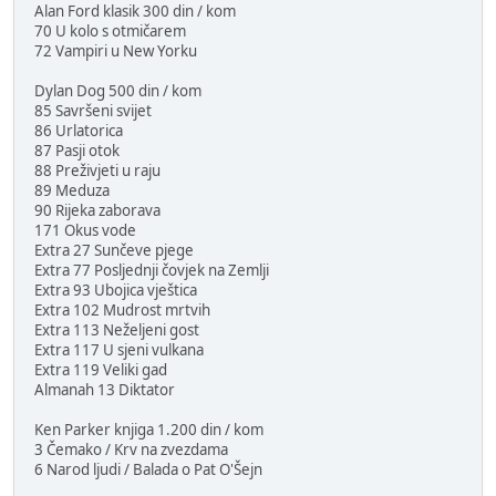
Alan Ford klasik 300 din / kom
70 U kolo s otmičarem
72 Vampiri u New Yorku
Dylan Dog 500 din / kom
85 Savršeni svijet
86 Urlatorica
87 Pasji otok
88 Preživjeti u raju
89 Meduza
90 Rijeka zaborava
171 Okus vode
Extra 27 Sunčeve pjege
Extra 77 Posljednji čovjek na Zemlji
Extra 93 Ubojica vještica
Extra 102 Mudrost mrtvih
Extra 113 Neželjeni gost
Extra 117 U sjeni vulkana
Extra 119 Veliki gad
Almanah 13 Diktator
Ken Parker knjiga 1.200 din / kom
3 Čemako / Krv na zvezdama
6 Narod ljudi / Balada o Pat O'Šejn