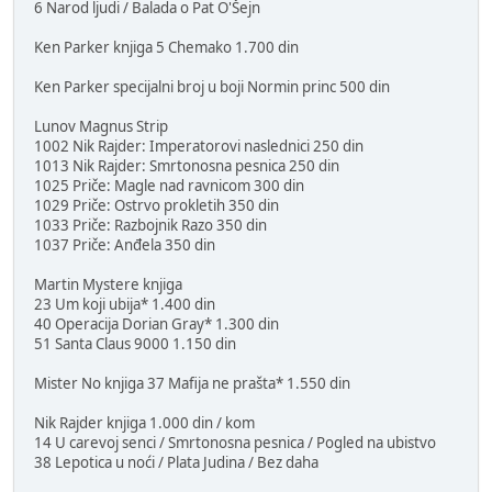
6 Narod ljudi / Balada o Pat O'Šejn
Ken Parker knjiga 5 Chemako 1.700 din
Ken Parker specijalni broj u boji Normin princ 500 din
Lunov Magnus Strip
1002 Nik Rajder: Imperatorovi naslednici 250 din
1013 Nik Rajder: Smrtonosna pesnica 250 din
1025 Priče: Magle nad ravnicom 300 din
1029 Priče: Ostrvo prokletih 350 din
1033 Priče: Razbojnik Razo 350 din
1037 Priče: Anđela 350 din
Martin Mystere knjiga
23 Um koji ubija* 1.400 din
40 Operacija Dorian Gray* 1.300 din
51 Santa Claus 9000 1.150 din
Mister No knjiga 37 Mafija ne prašta* 1.550 din
Nik Rajder knjiga 1.000 din / kom
14 U carevoj senci / Smrtonosna pesnica / Pogled na ubistvo
38 Lepotica u noći / Plata Judina / Bez daha