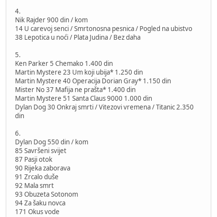
4.
Nik Rajder 900 din / kom
14 U carevoj senci / Smrtonosna pesnica / Pogled na ubistvo
38 Lepotica u noći / Plata Judina / Bez daha
5.
Ken Parker 5 Chemako 1.400 din
Martin Mystere 23 Um koji ubija* 1.250 din
Martin Mystere 40 Operacija Dorian Gray* 1.150 din
Mister No 37 Mafija ne prašta* 1.400 din
Martin Mystere 51 Santa Claus 9000 1.000 din
Dylan Dog 30 Onkraj smrti / Vitezovi vremena / Titanic 2.350
din
6.
Dylan Dog 550 din / kom
85 Savršeni svijet
87 Pasji otok
90 Rijeka zaborava
91 Zrcalo duše
92 Mala smrt
93 Obuzeta Sotonom
94 Za šaku novca
171 Okus vode