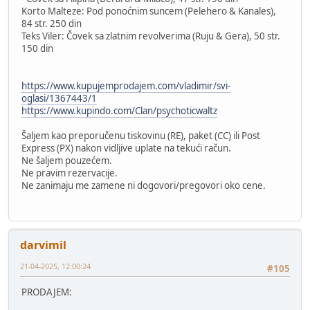
Korto Malteze: Pod ponoćnim suncem (Pelehero & Kanales),
84 str. 250 din
Teks Viler: Čovek sa zlatnim revolverima (Ruju & Gera), 50 str.
150 din
https://www.kupujemprodajem.com/vladimir/svi-
oglasi/1367443/1
https://www.kupindo.com/Clan/psychoticwaltz
Šaljem kao preporučenu tiskovinu (RE), paket (CC) ili Post
Express (PX) nakon vidljive uplate na tekući račun.
Ne šaljem pouzećem.
Ne pravim rezervacije.
Ne zanimaju me zamene ni dogovori/pregovori oko cene.
darvimil
21-04-2025, 12:00:24
#105
PRODAJEM: