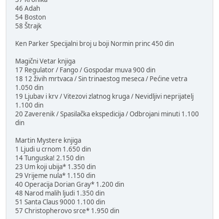
46 Adah
54 Boston
58 Štrajk
Ken Parker Specijalni broj u boji Normin princ 450 din
Magični Vetar knjiga
17 Regulator / Fango / Gospodar muva 900 din
18 12 živih mrtvaca / Sin trinaestog meseca / Pećine vetra
1.050 din
19 Ljubav i krv / Vitezovi zlatnog kruga / Nevidljivi neprijatelj
1.100 din
20 Zaverenik / Spasilačka ekspedicija / Odbrojani minuti 1.100
din
Martin Mystere knjiga
1 Ljudi u crnom 1.650 din
14 Tunguska! 2.150 din
23 Um koji ubija* 1.350 din
29 Vrijeme nula* 1.150 din
40 Operacija Dorian Gray* 1.200 din
48 Narod malih ljudi 1.350 din
51 Santa Claus 9000 1.100 din
57 Christopherovo srce* 1.950 din