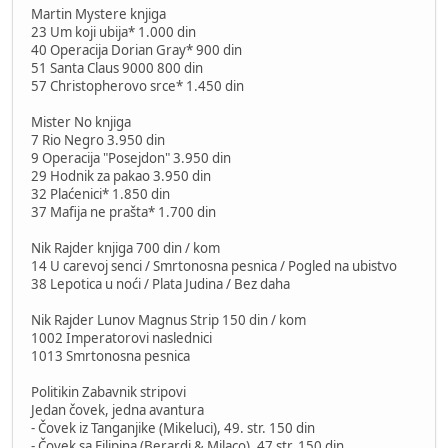
Martin Mystere knjiga
23 Um koji ubija* 1.000 din
40 Operacija Dorian Gray* 900 din
51 Santa Claus 9000 800 din
57 Christopherovo srce* 1.450 din
Mister No knjiga
7 Rio Negro 3.950 din
9 Operacija "Posejdon" 3.950 din
29 Hodnik za pakao 3.950 din
32 Plaćenici* 1.850 din
37 Mafija ne prašta* 1.700 din
Nik Rajder knjiga 700 din / kom
14 U carevoj senci / Smrtonosna pesnica / Pogled na ubistvo
38 Lepotica u noći / Plata Judina / Bez daha
Nik Rajder Lunov Magnus Strip 150 din / kom
1002 Imperatorovi naslednici
1013 Smrtonosna pesnica
Politikin Zabavnik stripovi
Jedan čovek, jedna avantura
- Čovek iz Tanganjike (Mikeluci), 49. str. 150 din
- Čovek sa Filipina (Berardi & Milaco), 47 str. 150 din