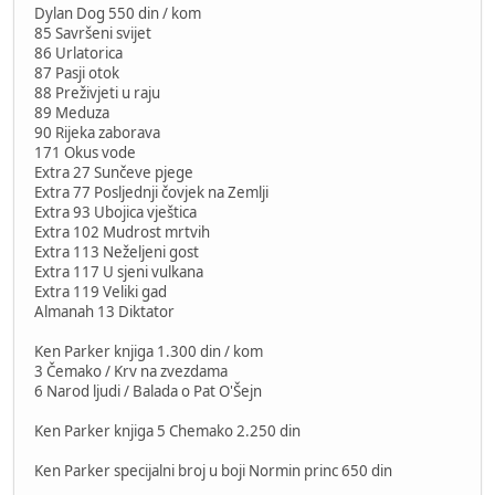
Dylan Dog 550 din / kom
85 Savršeni svijet
86 Urlatorica
87 Pasji otok
88 Preživjeti u raju
89 Meduza
90 Rijeka zaborava
171 Okus vode
Extra 27 Sunčeve pjege
Extra 77 Posljednji čovjek na Zemlji
Extra 93 Ubojica vještica
Extra 102 Mudrost mrtvih
Extra 113 Neželjeni gost
Extra 117 U sjeni vulkana
Extra 119 Veliki gad
Almanah 13 Diktator
Ken Parker knjiga 1.300 din / kom
3 Čemako / Krv na zvezdama
6 Narod ljudi / Balada o Pat O'Šejn
Ken Parker knjiga 5 Chemako 2.250 din
Ken Parker specijalni broj u boji Normin princ 650 din