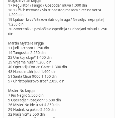
Magični Vetar knjiga
17 Regulator / Fango / Gospodar muva 1.000 din
18 12 živih mrtvaca / Sin trinaestog meseca / Pećine vetra
1.200 din
19 Ljubav i krv / Vitezovi zlatnog kruga / Nevidljivi neprijatelj
1.250 din
20 Zaverenik / Spasilačka ekspedicija / Odbrojani minuti 1.250
din
Martin Mystere knjiga
1 Ljudi u crnom 1.750 din
14 Tunguska! 2.250 din
23 Um koji ubija* 1.400 din
29 Vrijeme nula* 1.200 din
40 Operacija Dorian Gray* 1.300 din
48 Narod malih ljudi 1.400 din
51 Santa Claus 9000 1.150 din
57 Christopherovo srce* 2.050 din
Mister No knjiga
7 Rio Negro 5.500 din
9 Operacija "Posejdon" 5.500 din
26 Mister No ide u rat 4.850 din
29 Hodnik za pakao 5.500 din
32 Plaćenici* 2.550 din