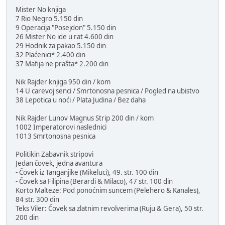
Mister No knjiga
7 Rio Negro 5.150 din
9 Operacija "Posejdon" 5.150 din
26 Mister No ide u rat 4.600 din
29 Hodnik za pakao 5.150 din
32 Plaćenici* 2.400 din
37 Mafija ne prašta* 2.200 din
Nik Rajder knjiga 950 din / kom
14 U carevoj senci / Smrtonosna pesnica / Pogled na ubistvo
38 Lepotica u noći / Plata Judina / Bez daha
Nik Rajder Lunov Magnus Strip 200 din / kom
1002 Imperatorovi naslednici
1013 Smrtonosna pesnica
Politikin Zabavnik stripovi
Jedan čovek, jedna avantura
- Čovek iz Tanganjike (Mikeluci), 49. str. 100 din
- Čovek sa Filipina (Berardi & Milaco), 47 str. 100 din
Korto Malteze: Pod ponoćnim suncem (Pelehero & Kanales),
84 str. 300 din
Teks Viler: Čovek sa zlatnim revolverima (Ruju & Gera), 50 str.
200 din