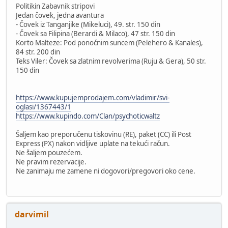
Politikin Zabavnik stripovi
Jedan čovek, jedna avantura
- Čovek iz Tanganjike (Mikeluci), 49. str. 150 din
- Čovek sa Filipina (Berardi & Milaco), 47 str. 150 din
Korto Malteze: Pod ponoćnim suncem (Pelehero & Kanales),
84 str. 200 din
Teks Viler: Čovek sa zlatnim revolverima (Ruju & Gera), 50 str.
150 din
https://www.kupujemprodajem.com/vladimir/svi-
oglasi/1367443/1
https://www.kupindo.com/Clan/psychoticwaltz
Šaljem kao preporučenu tiskovinu (RE), paket (CC) ili Post
Express (PX) nakon vidljive uplate na tekući račun.
Ne šaljem pouzećem.
Ne pravim rezervacije.
Ne zanimaju me zamene ni dogovori/pregovori oko cene.
darvimil