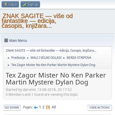
Log in
Sign up
ZNAK SAGITE — više od
fantastike — edicija,
časopis, knjižara...
Main Menu
ZNAK SAGITE — više od fantastike — edicija, časopis, knjižara...
Predvorje
MALI I VELIKI OGLASI
BERZA STRIPOVA
►
►
►
Tex Zagor Mister No Ken Parker Martin Mystere Dylan Dog
►
Tex Zagor Mister No Ken Parker
Martin Mystere Dylan Dog
Started by darvimil, 13-08-2018, 20:17:52
0 Members and 1 Guest are viewing this topic.
1
2
All
Pages
3
GO DOWN
USER ACTIONS