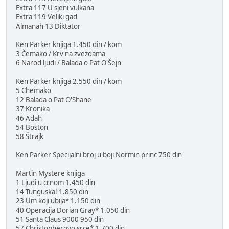
Extra 117 U sjeni vulkana
Extra 119 Veliki gad
Almanah 13 Diktator
Ken Parker knjiga 1.450 din / kom
3 Čemako / Krv na zvezdama
6 Narod ljudi / Balada o Pat O'Šejn
Ken Parker knjiga 2.550 din / kom
5 Chemako
12 Balada o Pat O'Shane
37 Kronika
46 Adah
54 Boston
58 Štrajk
Ken Parker Specijalni broj u boji Normin princ 750 din
Martin Mystere knjiga
1 Ljudi u crnom 1.450 din
14 Tunguska! 1.850 din
23 Um koji ubija* 1.150 din
40 Operacija Dorian Gray* 1.050 din
51 Santa Claus 9000 950 din
57 Christopherovo srce* 1.700 din