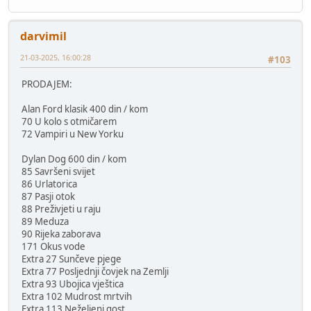
darvimil
21-03-2025, 16:00:28
#103
PRODAJEM:
Alan Ford klasik 400 din / kom
70 U kolo s otmičarem
72 Vampiri u New Yorku
Dylan Dog 600 din / kom
85 Savršeni svijet
86 Urlatorica
87 Pasji otok
88 Preživjeti u raju
89 Meduza
90 Rijeka zaborava
171 Okus vode
Extra 27 Sunčeve pjege
Extra 77 Posljednji čovjek na Zemlji
Extra 93 Ubojica vještica
Extra 102 Mudrost mrtvih
Extra 113 Neželjeni gost