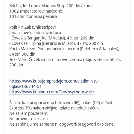
Nik Rajder Lunov Magnus Strip 200 din / kom
1002 Imperatorovi naslednici
1013 Smrtonosna pesnica
Politikin Zabavnik stripovi
Jedan čovek, jedna avantura
- Čovek iz Tanganjike (Mikeluci), 49. str. 200 din
- Čovek sa Filipina (Berardi & Milaco), 47 str. 200 din
Korto Malteze: Pod ponoćnim suncem (Pelehero & Kanales),
84 str. 300 din
Teks Viler: Čovek sa zlatnim revolverima (Ruju & Gera), 50 str.
200 din
https://www.kupujemprodajem.com/vladimir/svi-
oglasi/1367443/1
https://www.kupindo.com/Clan/psychoticwaltz
Šaljem kao preporučenu tiskovinu (RE), paket (CC) ili Post
Express (PX) nakon vidljive uplate na tekući račun.
Ne šaljem pouzećem.
Ne pravim rezervacije.
Ne zanimaju me zamene ni dogovori/pregovori oko cene.