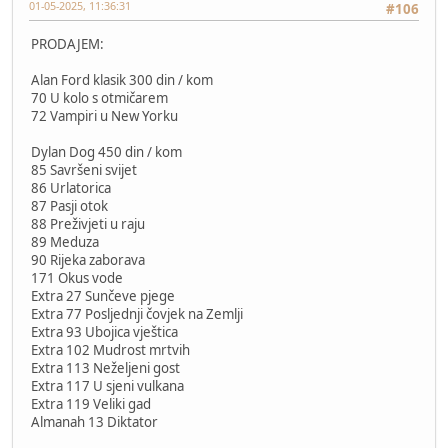
01-05-2025, 11:36:31
#106
PRODAJEM:
Alan Ford klasik 300 din / kom
70 U kolo s otmičarem
72 Vampiri u New Yorku
Dylan Dog 450 din / kom
85 Savršeni svijet
86 Urlatorica
87 Pasji otok
88 Preživjeti u raju
89 Meduza
90 Rijeka zaborava
171 Okus vode
Extra 27 Sunčeve pjege
Extra 77 Posljednji čovjek na Zemlji
Extra 93 Ubojica vještica
Extra 102 Mudrost mrtvih
Extra 113 Neželjeni gost
Extra 117 U sjeni vulkana
Extra 119 Veliki gad
Almanah 13 Diktator