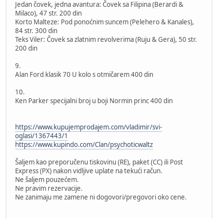
Jedan čovek, jedna avantura: Čovek sa Filipina (Berardi &
Milaco), 47 str. 200 din
Korto Malteze: Pod ponoćnim suncem (Pelehero & Kanales),
84 str. 300 din
Teks Viler: Čovek sa zlatnim revolverima (Ruju & Gera), 50 str.
200 din
9.
Alan Ford klasik 70 U kolo s otmičarem 400 din
10.
Ken Parker specijalni broj u boji Normin princ 400 din
https://www.kupujemprodajem.com/vladimir/svi-
oglasi/1367443/1
https://www.kupindo.com/Clan/psychoticwaltz
Šaljem kao preporučenu tiskovinu (RE), paket (CC) ili Post
Express (PX) nakon vidljive uplate na tekući račun.
Ne šaljem pouzećem.
Ne pravim rezervacije.
Ne zanimaju me zamene ni dogovori/pregovori oko cene.