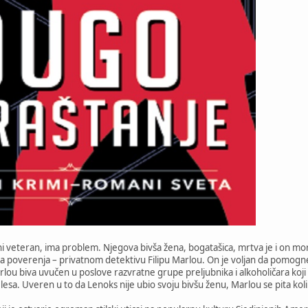
ani veteran, ima problem. Njegova bivša žena, bogatašica, mrtva je i on m
a poverenja – privatnom detektivu Filipu Marlou. On je voljan da pomogne n
lou biva uvučen u poslove razvratne grupe preljubnika i alkoholičara ko
a. Uveren u to da Lenoks nije ubio svoju bivšu ženu, Marlou se pita koliko 