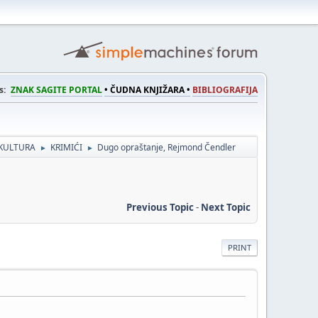
s:
ZNAK SAGITE PORTAL
• ČUDNA KNJIŽARA •
BIBLIOGRAFIJA
KULTURA
KRIMIĆI
Dugo opraštanje, Rejmond Čendler
►
►
Previous Topic
-
Next Topic
PRINT