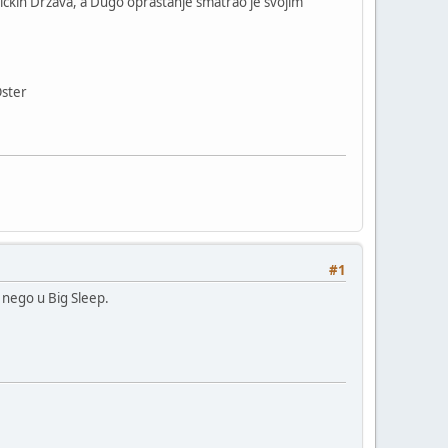
ričkih Država, a Dugo opraštanje smatrao je svojim
Oster
#1
i nego u Big Sleep.