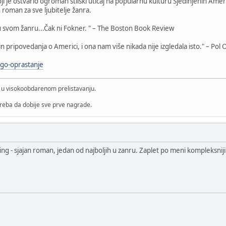
ji je ostvario ogroman stilski uticaj na popularnu kulturu Sjedinjenih Ame
 roman za sve ljubitelje žanra.
u svom žanru...Čak ni Fokner. " – The Boston Book Review
in pripovedanja o Americi, i ona nam više nikada nije izgledala isto." – Pol 
ugo-oprastanje
i u visokoobdarenom prelistavanju.
treba da dobije sve prve nagrade.
ing - sjajan roman, jedan od najboljih u zanru. Zaplet po meni kompleksnij