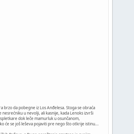
ora brzo da pobegne iz Los Anđelesa. Stoga se obraća
esrećniku u nevolji, ali kasnije, kada Lenoks izvrši
ji spletkare dok leče mamurluk u osunčanom,
će se još leševa pojaviti pre nego što otkrije istinu...