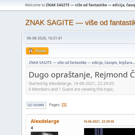
Welcome to
ZNAK SAGITE — više od fantastike — edicija, časopi
ZNAK SAGITE — više od fantastike 
06-08-2026, 16:31:41
Home
ZNAK SAGITE — više od fantastike — edicija, časopis, knjižara...
Dugo opraštanje, Rejmond Č
Started by Alexdelarge, 16-06-2021, 22:29:05
0 Members and 1 Guest are viewing this topic.
Pages
1
GO DOWN
Alexdelarge
16-06-2021, 22:29:05
4