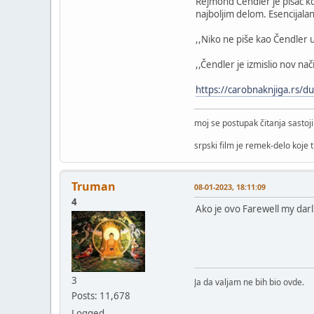
Rejmond Čendler je pisac ko
najboljim delom. Esencijalan
,,Niko ne piše kao Čendler 
,,Čendler je izmislio nov nač
https://carobnaknjiga.rs/d
moj se postupak čitanja sastoj
srpski film je remek-delo koje 
Truman
08-01-2023, 18:11:09
4
Ako je ovo Farewell my darl
3
Ja da valjam ne bih bio ovde.
Posts: 11,678
Logged