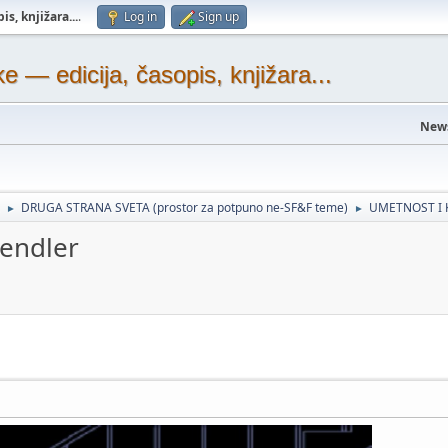
s, knjižara...
.
Log in
Sign up
— edicija, časopis, knjižara...
New
DRUGA STRANA SVETA (prostor za potpuno ne-SF&F teme)
UMETNOST I 
►
►
endler