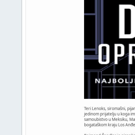
Teri Lenoks, siromašni, pij
jedinom prijatelju u koga im
samoubistvo u Meksiku, Mar
bogataškom kraju Los Anđeles