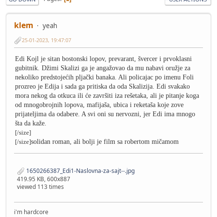
klem
yeah
25-01-2023, 19:47:07
Edi Kojl je sitan bostonski lopov, prevarant, švercer i prvoklasni
gubitnik. Džimi Skalizi ga je angažovao da mu nabavi oružje za
nekoliko predstojećih pljački banaka. Ali policajac po imenu Foli
prozreo je Edija i sada ga pritiska da oda Skalizija. Edi svakako
mora nekog da otkuca ili će završiti iza rešetaka, ali je pitanje koga
od mnogobrojnih lopova, mafijaša, ubica i reketaša koje zove
prijateljima da odabere. A svi oni su nervozni, jer Edi ima mnogo
šta da kaže.
[/size]
[/size]
solidan roman, ali bolji je film sa robertom mičamom
1650266387_Edi1-Naslovna-za-sajt--.jpg
419.95 KB, 600x887
viewed 113 times
i'm hardcore