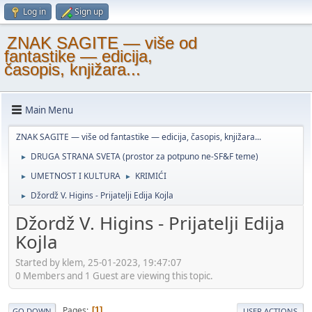
Log in
Sign up
ZNAK SAGITE — više od
fantastike — edicija,
časopis, knjižara...
Main Menu
ZNAK SAGITE — više od fantastike — edicija, časopis, knjižara...
DRUGA STRANA SVETA (prostor za potpuno ne-SF&F teme)
►
UMETNOST I KULTURA
KRIMIĆI
►
►
Džordž V. Higins - Prijatelji Edija Kojla
►
Džordž V. Higins - Prijatelji Edija
Kojla
Started by klem, 25-01-2023, 19:47:07
0 Members and 1 Guest are viewing this topic.
Pages
1
GO DOWN
USER ACTIONS