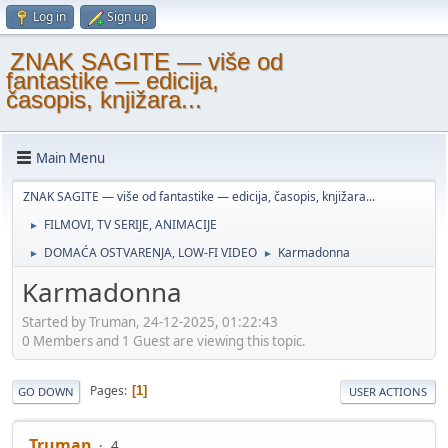
Log in
Sign up
ZNAK SAGITE — više od
fantastike — edicija,
časopis, knjižara...
Main Menu
ZNAK SAGITE — više od fantastike — edicija, časopis, knjižara...
FILMOVI, TV SERIJE, ANIMACIJE
►
DOMAĆA OSTVARENJA, LOW-FI VIDEO
Karmadonna
►
►
Karmadonna
Started by Truman, 24-12-2025, 01:22:43
0 Members and 1 Guest are viewing this topic.
Pages
1
GO DOWN
USER ACTIONS
Truman
4