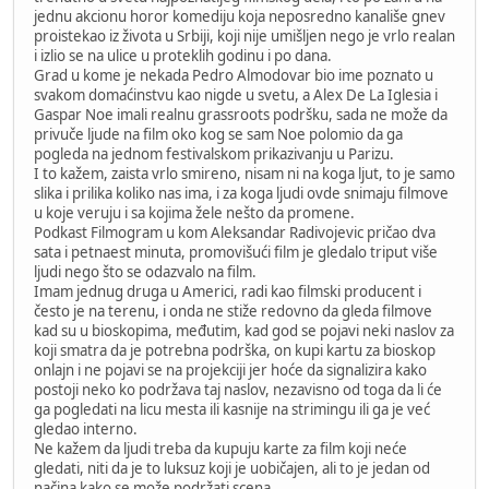
jednu akcionu horor komediju koja neposredno kanališe gnev
proistekao iz života u Srbiji, koji nije umišljen nego je vrlo realan
i izlio se na ulice u proteklih godinu i po dana.
Grad u kome je nekada Pedro Almodovar bio ime poznato u
svakom domaćinstvu kao nigde u svetu, a Alex De La Iglesia i
Gaspar Noe imali realnu grassroots podršku, sada ne može da
privuče ljude na film oko kog se sam Noe polomio da ga
pogleda na jednom festivalskom prikazivanju u Parizu.
I to kažem, zaista vrlo smireno, nisam ni na koga ljut, to je samo
slika i prilika koliko nas ima, i za koga ljudi ovde snimaju filmove
u koje veruju i sa kojima žele nešto da promene.
Podkast Filmogram u kom Aleksandar Radivojevic pričao dva
sata i petnaest minuta, promovišući film je gledalo triput više
ljudi nego što se odazvalo na film.
Imam jednug druga u Americi, radi kao filmski producent i
često je na terenu, i onda ne stiže redovno da gleda filmove
kad su u bioskopima, međutim, kad god se pojavi neki naslov za
koji smatra da je potrebna podrška, on kupi kartu za bioskop
onlajn i ne pojavi se na projekciji jer hoće da signalizira kako
postoji neko ko podržava taj naslov, nezavisno od toga da li će
ga pogledati na licu mesta ili kasnije na strimingu ili ga je već
gledao interno.
Ne kažem da ljudi treba da kupuju karte za film koji neće
gledati, niti da je to luksuz koji je uobičajen, ali to je jedan od
načina kako se može podržati scena.