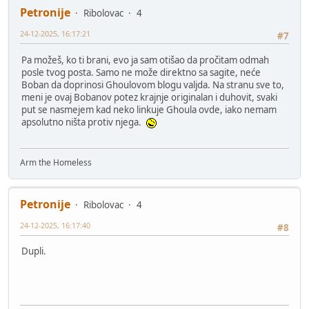
Petronije
Ribolovac
4
24-12-2025, 16:17:21
#7
Pa možeš, ko ti brani, evo ja sam otišao da pročitam odmah
posle tvog posta. Samo ne može direktno sa sagite, neće
Boban da doprinosi Ghoulovom blogu valjda. Na stranu sve to,
meni je ovaj Bobanov potez krajnje originalan i duhovit, svaki
put se nasmejem kad neko linkuje Ghoula ovde, iako nemam
apsolutno ništa protiv njega.
Arm the Homeless
Petronije
Ribolovac
4
24-12-2025, 16:17:40
#8
Dupli.