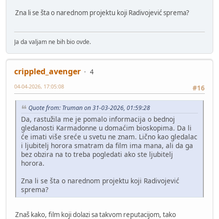
Zna li se šta o narednom projektu koji Radivojević sprema?
Ja da valjam ne bih bio ovde.
crippled_avenger
4
04-04-2026, 17:05:08
#16
Quote from: Truman on 31-03-2026, 01:59:28
Da, rastužila me je pomalo informacija o bednoj
gledanosti Karmadonne u domaćim bioskopima. Da li
će imati više sreće u svetu ne znam. Lično kao gledalac
i ljubitelj horora smatram da film ima mana, ali da ga
bez obzira na to treba pogledati ako ste ljubitelj
horora.
Zna li se šta o narednom projektu koji Radivojević
sprema?
Znaš kako, film koji dolazi sa takvom reputacijom, tako