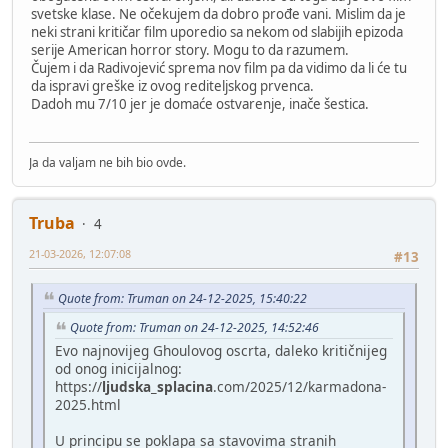
svetske klase. Ne očekujem da dobro prođe vani. Mislim da je
neki strani kritičar film uporedio sa nekom od slabijih epizoda
serije American horror story. Mogu to da razumem.
Čujem i da Radivojević sprema nov film pa da vidimo da li će tu
da ispravi greške iz ovog rediteljskog prvenca.
Dadoh mu 7/10 jer je domaće ostvarenje, inače šestica.
Ja da valjam ne bih bio ovde.
Truba
4
21-03-2026, 12:07:08
#13
Quote from: Truman on 24-12-2025, 15:40:22
Quote from: Truman on 24-12-2025, 14:52:46
Evo najnovijeg Ghoulovog oscrta, daleko kritičnijeg
od onog inicijalnog:
https://
ljudska_splacina
.com/2025/12/karmadona-
2025.html
U principu se poklapa sa stavovima stranih