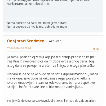
varijantama ali ne tako skoro...
Nema potrebe da zalis me, mene je vec sram
Nema potrebe da hvalis me, dobro ja to znam
Onaj stari Sendmen
Arhi-var
07-04-2026, 06:38:04
#26
Ja sam u poslednjoj zemlji koja još trpi druga predsednika (ne,
nije Kina!!) i verovatno će da mi dođe ovda jednog dana i tog
istog dana se pakujem i vraćam za Srbiju, pre toga jako teško!!
Nadam se da će neko ovde da se seti i kupi Karmadonnu, mada
mrka kapa, iako ovde nekako ima svega, posebno retkih i
skoro nenabavljivih stvari za kolekcionare, bar iz prespektive
Srbije... inače mi ovde i ne bi bilo mnogo zanimljivo...
Sve je više dokaza da su Pravoslavlje izmislili Hrvati da zajebu Srbe!!