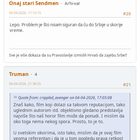
Onaj stari Sendmen
Arhi-var
05-04-2026, 17:10:15
#20
Lepo. Problem je što nisam siguran da ću do Srbije u skorije
vreme.
Sve je više dokaza da su Pravoslavlje izmislili Hrvati da zajebu Srbe!!
Truman
4
06-04-2026, 21:38:55
#21
Quote from: crippled_avenger on 04-04-2026, 17:05:08
Znaš kako, film koji dolazi sa takvom reputacijom, tako
uglednim autorom itd. objektivno gledano predstavlja
najviše što naš horor film može da ponudi. I mislim da
oko toga nema nekog spora. Prosto, to je to.
U svetskim okvirima, isto tako, mislim da je ovaj film
veoma referentan i da je u tom pogledu prava retkost