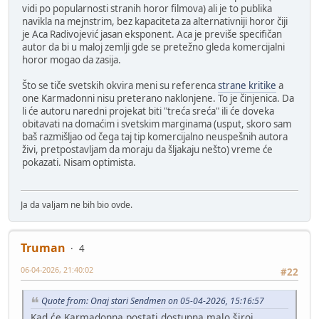
vidi po popularnosti stranih horor filmova) ali je to publika
navikla na mejnstrim, bez kapaciteta za alternativniji horor čiji
je Aca Radivojević jasan eksponent. Aca je previše specifičan
autor da bi u maloj zemlji gde se pretežno gleda komercijalni
horor mogao da zasija.
Što se tiče svetskih okvira meni su referenca
strane kritike
a
one Karmadonni nisu preterano naklonjene. To je činjenica. Da
li će autoru naredni projekat biti "treća sreća" ili će doveka
obitavati na domaćim i svetskim marginama (usput, skoro sam
baš razmišljao od čega taj tip komercijalno neuspešnih autora
živi, pretpostavljam da moraju da šljakaju nešto) vreme će
pokazati. Nisam optimista.
Ja da valjam ne bih bio ovde.
Truman
4
06-04-2026, 21:40:02
#22
Quote from: Onaj stari Sendmen on 05-04-2026, 15:16:57
Kad će Karmadonna postati dostupna malo široj