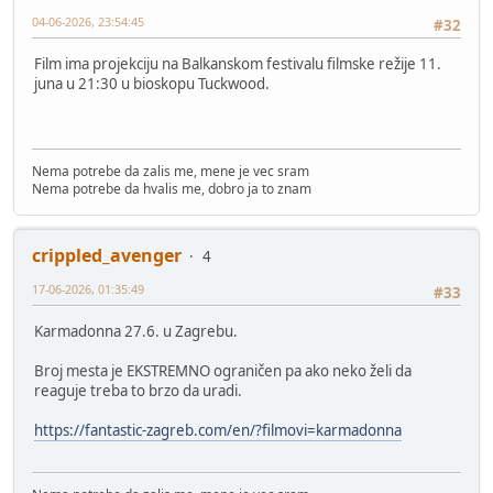
04-06-2026, 23:54:45
#32
Film ima projekciju na Balkanskom festivalu filmske režije 11.
juna u 21:30 u bioskopu Tuckwood.
Nema potrebe da zalis me, mene je vec sram
Nema potrebe da hvalis me, dobro ja to znam
crippled_avenger
4
17-06-2026, 01:35:49
#33
Karmadonna 27.6. u Zagrebu.
Broj mesta je EKSTREMNO ograničen pa ako neko želi da
reaguje treba to brzo da uradi.
https://fantastic-zagreb.com/en/?filmovi=karmadonna