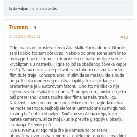
Ja da valjam ne bih bio ovde.
Truman
4
21-03-2026, 00:28:02
#12
Odgledao sam prošle večeri u Ada Mallu Karmadonnu. Otprile
sam i dobio što sam očekivao. Nekako od prve scene sam imao
osećaj jeftinoće a tome su doprinele i ne baš ubedljive scene
krvoliptanja u nastavku ( i gde to još sa obešenog čoveka kaplje
krv?!). Sama naracija ide prihvatljivim tokom i ne smeta mi što
film duže traje. Konceptualno, mislim da se mešaju ideje bude i
boga. Kritika modernog društva i rijalitija kroz sprdanje i
preterivanje je u autorovom fazonu. Ono što mi nikako nije
legli su završne splatter scene sa Timotijevićem, mislim da je to
baš preterano i dosta spušta nivo filma na neku treću ligu.
Nažalost, i ovde imamo pornografski element, izgleda da Aca
ne može bez toga. Najbolji element Karmadonne su mi glumci,
kasting baš dobro obavljen. Sviđa mi se i Acina režija, kako
barata kamerom, ali za moj ukus je previše glagoljiv u pisanju
scenarija. Previše priče.
Sve u svemu, drago mi je što je domaća horor scena
obogaćena ovim ostvarenjem, ali daleko od toga da je ovo film