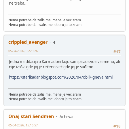
ne treba...
Nema potrebe da zalis me, mene je vec sram
Nema potrebe da hvalis me, dobro ja to znam
crippled_avenger
4
05-04-2026, 05:28:26
#17
Jedna meditacija o Karmadoni koju sam pisao svojevremeno, ali
nije izašla gde joj je rečeno već gde joj je suđeno.
https://starikadar.blogspot.com/2026/04/oblik-gneva.html
Nema potrebe da zalis me, mene je vec sram
Nema potrebe da hvalis me, dobro ja to znam
Onaj stari Sendmen
Arhi-var
05-04-2026, 15:16:57
#18