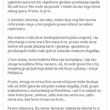
uglednim autorom itd. objektivno gledano predstavlja najviše
što naš horor film može da ponudi. I mislim da oko toga nema
nekog spora. Prosto, to je to.
U svetskim okvirima, isto tako, mislim da je ovaj film veoma
referentan i da je u tom pogledu prava retkost na našem
repertoaru.
Ako imamo u vidu da se bioskopska karta plaća unapred, i da
informacija o tome ima li film mana ili ne, prosto može da se
stekne tek posle plaćanja karte i gledanje, apsolutno je
poražavajuće koliko malo ljudi se odazvalo ovakvom događaju.
U tom smislu, tema kvaliteta filma nije beznačajna, i nije bez
uticaja na sudbinu filma, naravno. Ali, mi ovde govorimo o toj
inicijalnoj grupi ljudi koja dolazi da vidi šta je u pitanju, i ona je
PREMALA.
Prosto, mnogo se mi kurčimo za narod koji ne može da skupi
više od 3000 glava da vidi jedan ovakav događaj. Znaš, ja sam
svakodnevno u komunikaciji sa filmofilima, i sad ti tu nailaziš na
neke kriterijume, zahteve, zašto kod nas nema ovo, zašto
nema ono, kad čemo mi kao ovi ili oni...
Pa evo odgovora, što nema. Nema jer izgleda da nikome to ni