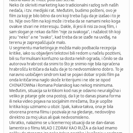
Neko će okriviti marketing kao tradicionalni razlog svih naših
nedaća, i tzv. medijski rat. Međutim, budimo pošteni, ovo je
film za koji je bilo bitno da oni koji treba čuju da je izašao i to je
to. NIje ovo film na koji može i treba da se namami neko koga
ovakve stvari ne interesuju. Dakle, ili jesi ili nisi za ovaj film, i
sam slogan je rekao da film "nije za svakoga", i nažalost tih koji
jesu "neko" a ne "svako", kad treba da se izađe na uviđaj, na
terenu je zaprepašćujuće malo.
U segmentu marketinga je možda malo podbacila recepcija
kritike, iako su objavljeni tekstovi bili redom u načelu pozitivni,
bili su formulisani konfuzno sa dosta nekih ograda, i činilo se da
autorova hrabrost da snimi to što je snimio nije bila ispraćena
hrabrošću kritičara da kažu da je to nedvosmisleno dobro. To je
naravno uobičajen sindrom kad se pojavi dobar srpski film pa
onda kritičarima naglo skoče kriterijumi i ne ide se ispod
CHINATOWNa i Romana Polanskog kao nekog minimuma.
Međutim, situacija sa kritikom kod nas je odavno neuralgična i
veliko je pitanje gde ona postoji, da li je to danas pisana forma
ili neka video pojava na socijalnim mrežama, šta je uopšte
kritika koju uzimamo u obzir. Ipak, kakva-takva, ona je bila
otvorena prema filmu i pozivala je na gledanje, nedovoljno
direktno za moj ukus ali ipak nedvosmisleno.
Ukratko, nalazimo se u licemernoj situaciji da se dan-danas
lamentira o filmu MLAD I ZDRAV KAO RUŽA a da kad imamo