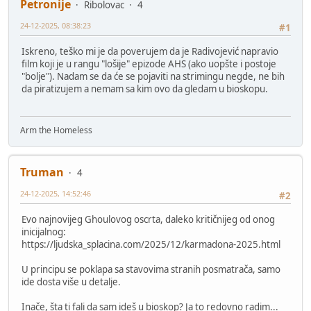
Petronije
Ribolovac
4
24-12-2025, 08:38:23
#1
Iskreno, teško mi je da poverujem da je Radivojević napravio
film koji je u rangu "lošije" epizode AHS (ako uopšte i postoje
"bolje"). Nadam se da će se pojaviti na strimingu negde, ne bih
da piratizujem a nemam sa kim ovo da gledam u bioskopu.
Arm the Homeless
Truman
4
24-12-2025, 14:52:46
#2
Evo najnovijeg Ghoulovog oscrta, daleko kritičnijeg od onog
inicijalnog:
https://ljudska_splacina.com/2025/12/karmadona-2025.html
U principu se poklapa sa stavovima stranih posmatrača, samo
ide dosta više u detalje.
Inače, šta ti fali da sam ideš u bioskop? Ja to redovno radim...