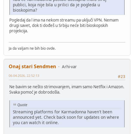
publici, koja nije bila u prilici da je pogleda u
bioskopima?
Pogledaj da l ima na nekom streamu pa uključi VPN. Nemam
drugi savet, dok ti dođeš u Srbiju neće biti bioskopskih
projekcija.
Ja da valjam ne bih bio ovde.
Onaj stari Sendmen
Arhi-var
06-04-2026, 22:52:13
#23
Ne bavim se nešto strimovanjem, imam samo Netflix i Amazon.
Svaka pomoć je dobrodošla.
Quote
Streaming platforms for Karmadonna haven't been
announced yet. Check back soon for updates on where
you can watch it online.