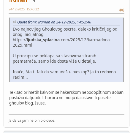
4
24-12-2025, 15:40:22
#6
Quote from: Truman on 24-12-2025, 14:52:46
Evo najnovijeg Ghoulovog oscrta, daleko kritičnijeg od
onog inicijalnog:
https://
ljudska_splacina
.com/2025/12/karmadona-
2025.html
U principu se poklapa sa stavovima stranih
posmatrača, samo ide dosta više u detalje.
Inače, šta ti fali da sam ideš u bioskop? Ja to redovno
radim...
Tek sad primetih kakvom se hakerskom nepodopštinom Boban
poslužio da ljubitelji horora ne mogu da ostave ili posete
ghoulov blog. Isuse.
Ja da valjam ne bih bio ovde.