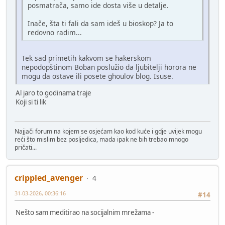
posmatrača, samo ide dosta više u detalje.
Inače, šta ti fali da sam ideš u bioskop? Ja to
redovno radim...
Tek sad primetih kakvom se hakerskom
nepodopštinom Boban poslužio da ljubitelji horora ne
mogu da ostave ili posete ghoulov blog. Isuse.
Al jaro to godinama traje
Koji si ti lik
Najjači forum na kojem se osjećam kao kod kuće i gdje uvijek mogu
reći što mislim bez posljedica, mada ipak ne bih trebao mnogo
pričati...
crippled_avenger
4
31-03-2026, 00:36:16
#14
Nešto sam meditirao na socijalnim mrežama -