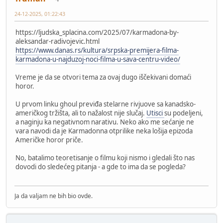
24-12-2025, 01:22:43
https://ljudska_splacina.com/2025/07/karmadona-by-
aleksandar-radivojevic.html
https://www.danas.rs/kultura/srpska-premijera-filma-
karmadona-u-najduzoj-noci-filma-u-sava-centru-video/
Vreme je da se otvori tema za ovaj dugo iščekivani domaći
horor.
U prvom linku ghoul previđa stelarne rivjuove sa kanadsko-
američkog tržišta, ali to nažalost nije slučaj.
Utisci
su podeljeni,
a naginju ka negativnom narativu. Neko ako me sećanje ne
vara navodi da je Karmadonna otprilike neka lošija epizoda
Američke horor priče.
No, batalimo teoretisanje o filmu koji nismo i gledali što nas
dovodi do sledećeg pitanja - a gde to ima da se pogleda?
Ja da valjam ne bih bio ovde.