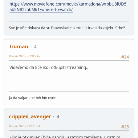
https://www.moviefone.com/movie/karmadona/wrobU8lUD5
ab5NR2znbMk1/where-to-watch/
Sve je više dokaza da su Pravoslavlje izmislili Hrvati da zajebu Srbe!!
Truman
4
06-04-2026, 23:05:47
#24
Videćemo da li će iko i otkupiti streaming...
Ja da valjam ne bih bio ovde.
crippled_avenger
4
07-04-2026, 00:21:21
#25
Film je otkupljen i biće napolju u raznim zemljama, u raznim