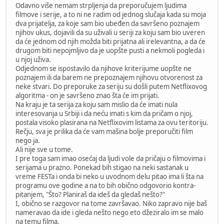
Odavno više nemam strpljenja da preporučujem ljudima
filmove i serije, a to ni ne radim od jednog slučaja kada su moja
dva prijatelja, za koje sam bio ubeđen da savršeno poznajem
njihov ukus, dojavili da su uživali u seriji za koju sam bio uveren
da će jednom od njih možda biti prijatna ali irelevantna, a da će
drugom biti nepojmljivo da je uopšte pusti a nekmoli pogleda i
u njoj uživa.
Odjednom se ispostavilo da njihove kriterijume uopšte ne
poznajem ili da barem ne prepoznajem njihovu otvorenost za
neke stvari. Do preporuke za seriju su došli putem Netflixovog
algoritma - on je savršeno znao šta će im prijati.
Na kraju je ta serija za koju sam mislio da će imati nula
interesovanja u Srbiji i da neću imati s kim da pričam o njoj,
postala visoko plasirana na Netflixovim listama za ovu teritoriju.
Rečju, sva je prilika da će vam mašina bolje preporučiti film
nego ja.
Ali nije sve u tome.
I pre toga sam imao osećaj da ljudi vole da pričaju o filmovima i
serijama u prazno. Ponekad bih stigao na neki sastanak u
vreme FESTa i onda bi neko u uvodnom delu pitao ima li šta na
programu ove godine a na to bih obično odgovorio kontra-
pitanjem, "Što? Planiraš da ideš da gledaš nešto?"
I, obično se razgovor na tome završavao. Niko zapravo nije baš
nameravao da ide i gleda nešto nego eto džeziralo im se malo
na temu filma.