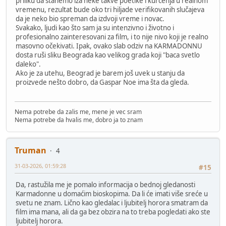
priliku da stanemo iza neke takve poetike i kurčenja u realnom
vremenu, rezultat bude oko tri hiljade verifikovanih slučajeva
da je neko bio spreman da izdvoji vreme i novac.
Svakako, ljudi kao što sam ja su intenzivno i životno i
profesionalno zainteresovani za film, i to nije nivo koji je realno
masovno očekivati. Ipak, ovako slab odziv na KARMADONNU
dosta ruši sliku Beograda kao velikog grada koji "baca svetlo
daleko".
Ako je za utehu, Beograd je barem još uvek u stanju da
proizvede nešto dobro, da Gaspar Noe ima šta da gleda.
Nema potrebe da zalis me, mene je vec sram
Nema potrebe da hvalis me, dobro ja to znam
Truman
4
31-03-2026, 01:59:28
#15
Da, rastužila me je pomalo informacija o bednoj gledanosti
Karmadonne u domaćim bioskopima. Da li će imati više sreće u
svetu ne znam. Lično kao gledalac i ljubitelj horora smatram da
film ima mana, ali da ga bez obzira na to treba pogledati ako ste
ljubitelj horora.