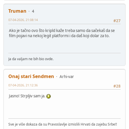
Truman
4
07-04-2026, 21:08:14
#27
Ako je tačno ovo što kripld kaže treba samo da sačekaš da se
film pojavi na nekoj legit platformi i da daš koji dolar za to.
Ja da valjam ne bih bio ovde.
Onaj stari Sendmen
Arhi-var
07-04-2026, 21:12:36
#28
Jasno! Strpljiv sam ja.
Sve je više dokaza da su Pravoslavlje izmislili Hrvati da zajebu Srbe!!