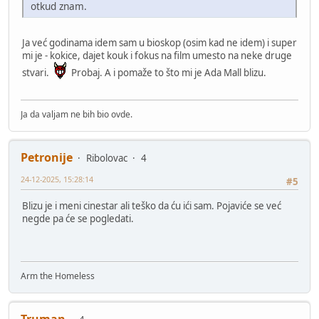
otkud znam.
Ja već godinama idem sam u bioskop (osim kad ne idem) i super
mi je - kokice, dajet kouk i fokus na film umesto na neke druge
stvari.
Probaj. A i pomaže to što mi je Ada Mall blizu.
Ja da valjam ne bih bio ovde.
Petronije
Ribolovac
4
24-12-2025, 15:28:14
#5
Blizu je i meni cinestar ali teško da ću ići sam. Pojaviće se već
negde pa će se pogledati.
Arm the Homeless
Truman