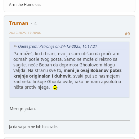
Arm the Homeless
Truman
4
24-12-2025, 17:20:44
#9
Quote from: Petronije on 24-12-2025, 16:17:21
Pa možeš, ko ti brani, evo ja sam otišao da pročitam
odmah posle tvog posta. Samo ne može direktno sa
sagite, neće Boban da doprinosi Ghoulovom blogu
valjda. Na stranu sve to,
meni je ovaj Bobanov potez
krajnje originalan i duhovit
, svaki put se nasmejem
kad neko linkuje Ghoula ovde, iako nemam apsolutno
ništa protiv njega.
Meni je jadan.
Ja da valjam ne bih bio ovde.