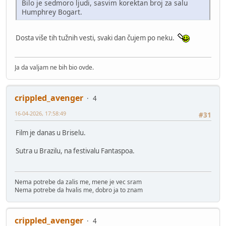
Bilo je sedmoro ljudi, sasvim korektan broj za salu
Humphrey Bogart.
Dosta više tih tužnih vesti, svaki dan čujem po neku.
Ja da valjam ne bih bio ovde.
crippled_avenger
4
16-04-2026, 17:58:49
#31
Film je danas u Briselu.
Sutra u Brazilu, na festivalu Fantaspoa.
Nema potrebe da zalis me, mene je vec sram
Nema potrebe da hvalis me, dobro ja to znam
crippled_avenger
4