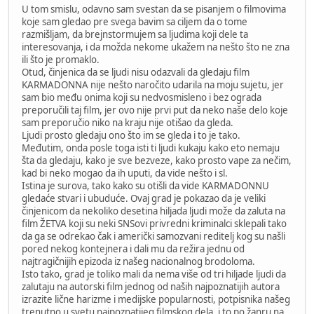
U tom smislu, odavno sam svestan da se pisanjem o filmovima
koje sam gledao pre svega bavim sa ciljem da o tome
razmišljam, da brejnstormujem sa ljudima koji dele ta
interesovanja, i da možda nekome ukažem na nešto što ne zna
ili što je promaklo.
Otud, činjenica da se ljudi nisu odazvali da gledaju film
KARMADONNA nije nešto naročito udarila na moju sujetu, jer
sam bio među onima koji su nedvosmisleno i bez ograda
preporučili taj film, jer ovo nije prvi put da neko naše delo koje
sam preporučio niko na kraju nije otišao da gleda.
Ljudi prosto gledaju ono što im se gleda i to je tako.
Međutim, onda posle toga isti ti ljudi kukaju kako eto nemaju
šta da gledaju, kako je sve bezveze, kako prosto vape za nečim,
kad bi neko mogao da ih uputi, da vide nešto i sl.
Istina je surova, tako kako su otišli da vide KARMADONNU
gledaće stvari i ubuduće. Ovaj grad je pokazao da je veliki
činjenicom da nekoliko desetina hiljada ljudi može da zaluta na
film ŽETVA koji su neki SNSovi privredni kriminalci sklepali tako
da ga se odrekao čak i američki samozvani reditelj kog su našli
pored nekog kontejnera i dali mu da režira jednu od
najtragičnijih epizoda iz našeg nacionalnog brodoloma.
Isto tako, grad je toliko mali da nema više od tri hiljade ljudi da
zalutaju na autorski film jednog od naših najpoznatijih autora
izrazite lične harizme i medijske popularnosti, potpisnika našeg
trenutno u svetu najpoznatijeg filmskog dela, i to po žanru na