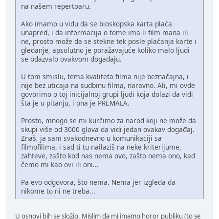
na našem repertoaru.
Ako imamo u vidu da se bioskopska karta plaća
unapred, i da informacija o tome ima li film mana ili
ne, prosto može da se stekne tek posle plaćanja karte i
gledanje, apsolutno je poražavajuće koliko malo ljudi
se odazvalo ovakvom događaju.
U tom smislu, tema kvaliteta filma nije beznačajna, i
nije bez uticaja na sudbinu filma, naravno. Ali, mi ovde
govorimo o toj inicijalnoj grupi ljudi koja dolazi da vidi
šta je u pitanju, i ona je PREMALA.
Prosto, mnogo se mi kurčimo za narod koji ne može da
skupi više od 3000 glava da vidi jedan ovakav događaj.
Znaš, ja sam svakodnevno u komunikaciji sa
filmofilima, i sad ti tu nailaziš na neke kriterijume,
zahteve, zašto kod nas nema ovo, zašto nema ono, kad
čemo mi kao ovi ili oni...
Pa evo odgovora, što nema. Nema jer izgleda da
nikome to ni ne treba...
U osnovi bih se složio. Mislim da mi imamo horor publiku (to se