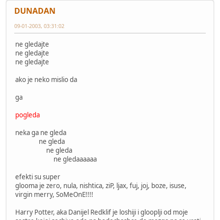
DUNADAN
09-01-2003, 03:31:02
ne gledajte
ne gledajte
ne gledajte
ako je neko mislio da
ga
pogleda
neka ga ne gleda
ne gleda
ne gleda
ne gledaaaaaa
efekti su super
glooma je zero, nula, nishtica, ziP, ljax, fuj, joj, boze, isuse,
virgin merry, SoMeOnE!!!!
Harry Potter, aka Danijel Redklif je loshiji i glooplji od moje