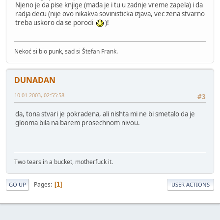
Njeno je da pise knjige (mada je i tu u zadnje vreme zapela) i da
radja decu (nije ovo nikakva sovinisticka izjava, vec zena stvarno
treba uskoro da se porodi
)!
Nekoć si bio punk, sad si Štefan Frank.
DUNADAN
10-01-2003, 02:55:58
#3
da, tona stvari je pokradena, ali nishta mi ne bi smetalo da je
glooma bila na barem prosechnom nivou.
Two tears in a bucket, motherfuck it.
Pages
1
GO UP
USER ACTIONS