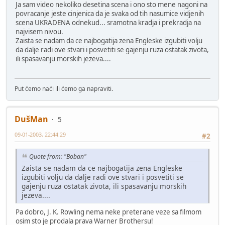
Ja sam video nekoliko desetina scena i ono sto mene nagoni na
povracanje jeste cinjenica da je svaka od tih nasumice vidjenih
scena UKRADENA odnekud... sramotna kradja i prekradja na
najvisem nivou.
Zaista se nadam da ce najbogatija zena Engleske izgubiti volju
da dalje radi ove stvari i posvetiti se gajenju ruza ostatak zivota,
ili spasavanju morskih jezeva....
Put ćemo naći ili ćemo ga napraviti.
DušMan
5
09-01-2003, 22:44:29
#2
Quote from: "Boban"
Zaista se nadam da ce najbogatija zena Engleske
izgubiti volju da dalje radi ove stvari i posvetiti se
gajenju ruza ostatak zivota, ili spasavanju morskih
jezeva....
Pa dobro, J. K. Rowling nema neke preterane veze sa filmom
osim sto je prodala prava Warner Brothersu!