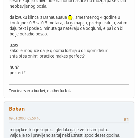
sestre kojoj sochivo ode na hodochashce do mozga pa se vrati
neobavljenog posla.
da izvuku klinca iz Dahauauaua
, smeshtenog 4 godine u
kontejner 0.5 sa 0.5 metara, da ga napiju, prebiju i siluju, zatim
daju text i posle 5 minuta ga nateraju da odglumi, e pa i on bi
bolje odradio posao.
uzas
kako je moguce da je glooma loshija u drugom delu?
shta bi sa onim: practice makes perfect?
huh?
perfect?
Two tears in a bucket, motherfuck it.
Boban
09-01-2003, 05:50:10
#1
mojoj kcerkici je super... gledala ga je vec osam puta...
Valjda je to i pravljeno za taj neki uzrast ispod deset godina.