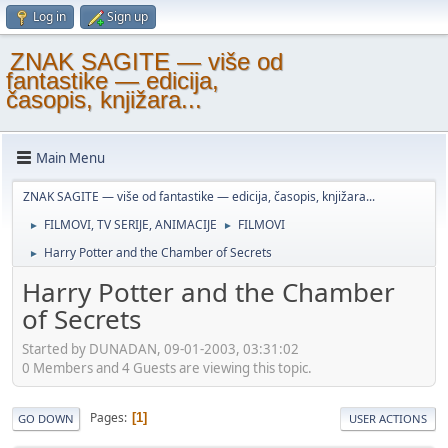
Log in
Sign up
ZNAK SAGITE — više od
fantastike — edicija,
časopis, knjižara...
Main Menu
ZNAK SAGITE — više od fantastike — edicija, časopis, knjižara...
FILMOVI, TV SERIJE, ANIMACIJE
FILMOVI
►
►
Harry Potter and the Chamber of Secrets
►
Harry Potter and the Chamber
of Secrets
Started by DUNADAN, 09-01-2003, 03:31:02
0 Members and 4 Guests are viewing this topic.
Pages
1
GO DOWN
USER ACTIONS