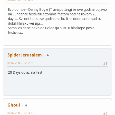
Evo bombe - Danny Boyle (Trainspotting) se ove godine pojavio
na Sundance festivalu s zombie festom pod naslovom 28
days... Svi oni koji su se godinama lozili na doomacine sad su
dobili filmsku verziju...
Samo jos da se neko odluci da ga pusti u bioskope posle
festivala..
Spider Jerusalem
4
04-02-2003, 05:32:21
#1
28 Days dolazi na Fest
Ghoul
4
04-02-2003, 06:34:37
#2