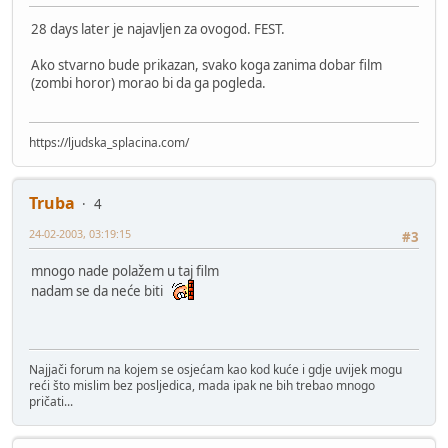
28 days later je najavljen za ovogod. FEST.
Ako stvarno bude prikazan, svako koga zanima dobar film
(zombi horor) morao bi da ga pogleda.
https://ljudska_splacina.com/
Truba
4
24-02-2003, 03:19:15
#3
mnogo nade polažem u taj film
nadam se da neće biti
Najjači forum na kojem se osjećam kao kod kuće i gdje uvijek mogu
reći što mislim bez posljedica, mada ipak ne bih trebao mnogo
pričati...