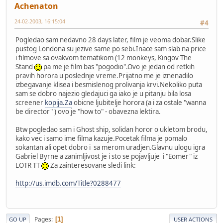
Achenaton
24-02-2003, 16:15:04
#4
Pogledao sam nedavno 28 days later, film je veoma dobar.Slike
pustog Londona su jezive same po sebi.Inace sam slab na price
i filmove sa ovakvom tematikom (12 monkeys, Kingov The
Stand
pa me je film bas "pogodio".Ovo je jedan od retkih
pravih horora u poslednje vreme.Prijatno me je iznenadilo
izbegavanje klisea i besmislenog prolivanja krvi.Nekoliko puta
sam se dobro najezio gledajuci ga iako je u pitanju bila losa
screener
kopija.Za
obicne ljubitelje horora (a i za ostale "wanna
be director" ) ovo je "how to" - obavezna lektira.
Btw pogledao sam i Ghost ship, solidan horor o ukletom brodu,
kako vec i samo ime filma kazuje.Pocetak filma je pomalo
sokantan ali opet dobro i sa merom uradjen.Glavnu ulogu igra
Gabriel Byrne a zanimljivost je i sto se pojavljuje i "Eomer" iz
LOTR TT
Za zainteresovane sledi link:
http://us.imdb.com/Title?0288477
Pages
1
GO UP
USER ACTIONS