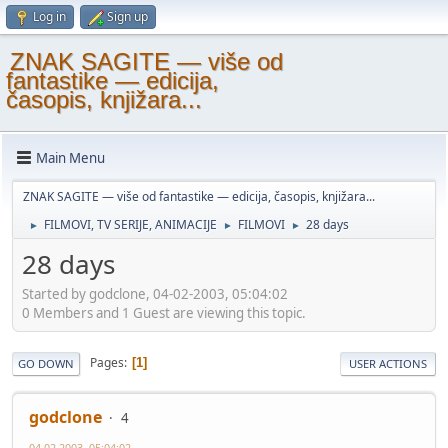
Log in
Sign up
ZNAK SAGITE — više od
fantastike — edicija,
časopis, knjižara...
Main Menu
ZNAK SAGITE — više od fantastike — edicija, časopis, knjižara...
FILMOVI, TV SERIJE, ANIMACIJE
FILMOVI
28 days
►
►
►
28 days
Started by godclone, 04-02-2003, 05:04:02
0 Members and 1 Guest are viewing this topic.
Pages
1
GO DOWN
USER ACTIONS
godclone
4
04-02-2003, 05:04:02