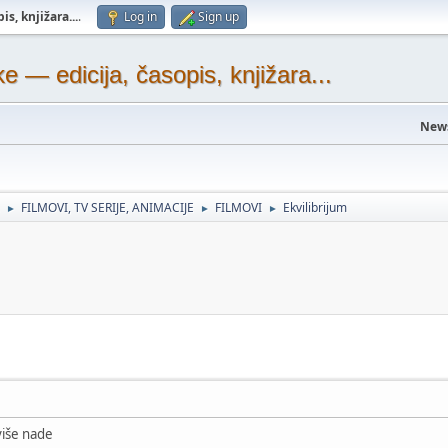
s, knjižara...
.
Log in
Sign up
— edicija, časopis, knjižara...
New
FILMOVI, TV SERIJE, ANIMACIJE
FILMOVI
Ekvilibrijum
►
►
►
jviše nade