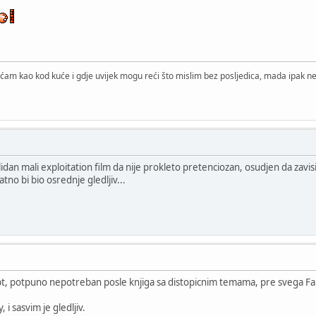
ćam kao kod kuće i gdje uvijek mogu reći što mislim bez posljedica, mada ipak ne 
lidan mali exploitation film da nije prokleto pretenciozan, osudjen da zavi
no bi bio osrednje gledljiv...
ipt, potpuno nepotreban posle knjiga sa distopicnim temama, pre svega F
 i sasvim je gledljiv.