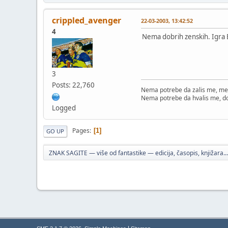
crippled_avenger
22-03-2003, 13:42:52
4
Nema dobrih zenskih. Igra E
3
Posts: 22,760
Nema potrebe da zalis me, me
Nema potrebe da hvalis me, d
Logged
Pages
1
GO UP
ZNAK SAGITE — više od fantastike — edicija, časopis, knjižara...