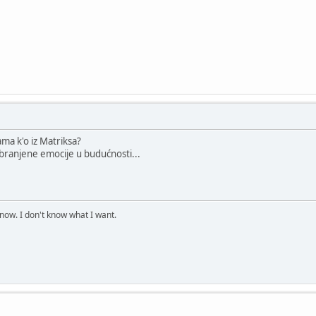
ama k'o iz Matriksa?
abranjene emocije u budućnosti...
know. I don't know what I want.