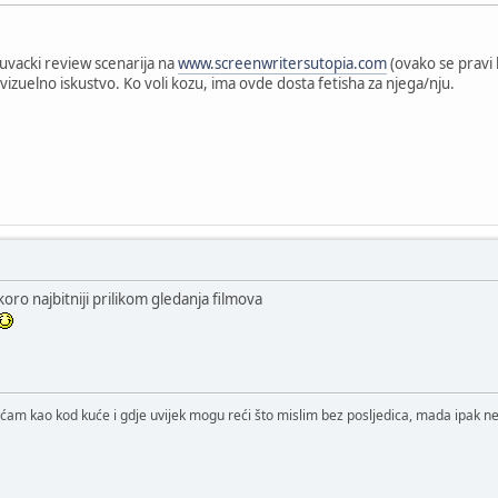
juvacki review scenarija na
www.screenwritersutopia.com
(ovako se pravi 
vizuelno iskustvo. Ko voli kozu, ima ovde dosta fetisha za njega/nju.
koro najbitniji prilikom gledanja filmova
ćam kao kod kuće i gdje uvijek mogu reći što mislim bez posljedica, mada ipak ne 