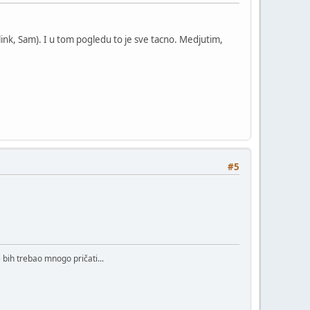
link, Sam). I u tom pogledu to je sve tacno. Medjutim,
#5
bih trebao mnogo pričati...