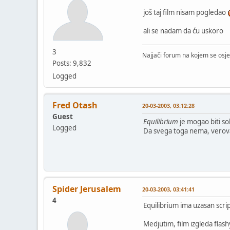
još taj film nisam pogledao
ali se nadam da ću uskoro
3
Najjači forum na kojem se osje
Posts: 9,832
Logged
Fred Otash
20-03-2003, 03:12:28
Guest
Equilibrium
je mogao biti so
Logged
Da svega toga nema, verovat
Spider Jerusalem
20-03-2003, 03:41:41
4
Equilibrium ima uzasan scr
Medjutim, film izgleda flashy,