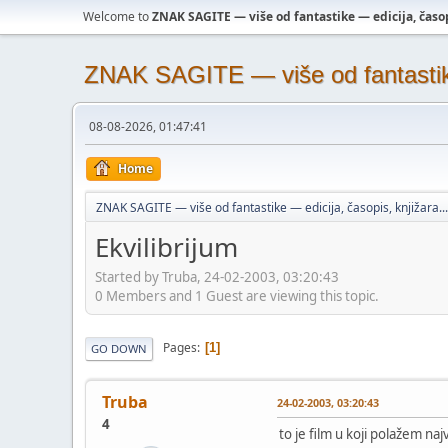
Welcome to
ZNAK SAGITE — više od fantastike — edicija, časopi
ZNAK SAGITE — više od fantastike 
08-08-2026, 01:47:41
Home
ZNAK SAGITE — više od fantastike — edicija, časopis, knjižara...
Ekvilibrijum
Started by Truba, 24-02-2003, 03:20:43
0 Members and 1 Guest are viewing this topic.
Pages
1
GO DOWN
Truba
24-02-2003, 03:20:43
4
to je film u koji polažem na