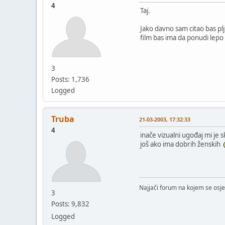
4
Taj.
Jako davno sam citao bas pl
film bas ima da ponudi lepo 
3
Posts: 1,736
Logged
Truba
21-03-2003, 17:32:33
4
inače vizualni ugođaj mi je s
još ako ima dobrih ženskih
Najjači forum na kojem se osje
3
Posts: 9,832
Logged