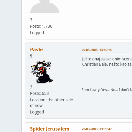
3
Posts: 1,736
Logged
Pavle
20-03-2003, 13:30:15
5
Jel to onaj sa akcionim scen
Christian Bale, nešto kao z
3
Sam Lowry: Yes... No... I don't 
Posts: 653
Location: the other side
of now
Logged
Spider Jerusalem
20-03-2003, 13:39:47