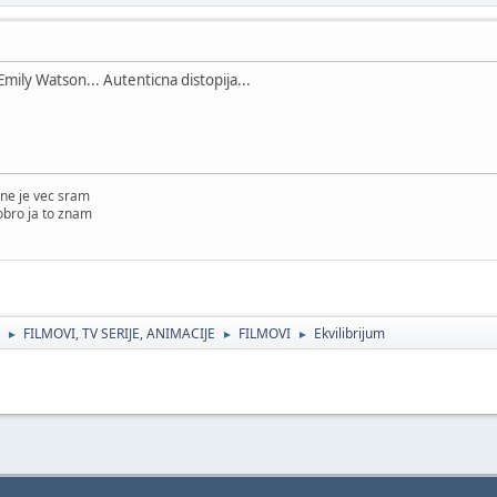
mily Watson... Autenticna distopija...
ne je vec sram
obro ja to znam
FILMOVI, TV SERIJE, ANIMACIJE
FILMOVI
Ekvilibrijum
►
►
►