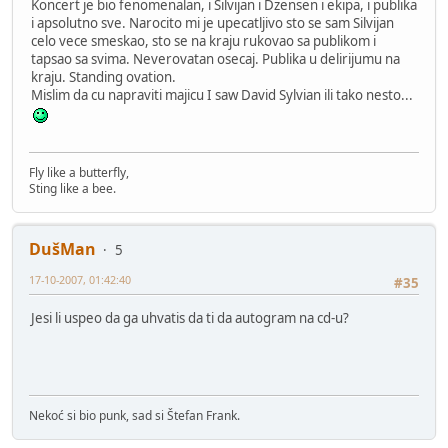
Koncert je bio fenomenalan, i Silvijan i Dzensen i ekipa, i publika
i apsolutno sve. Narocito mi je upecatljivo sto se sam Silvijan
celo vece smeskao, sto se na kraju rukovao sa publikom i
tapsao sa svima. Neverovatan osecaj. Publika u delirijumu na
kraju. Standing ovation.
Mislim da cu napraviti majicu I saw David Sylvian ili tako nesto...
Fly like a butterfly,
Sting like a bee.
DušMan
5
17-10-2007, 01:42:40
#35
Jesi li uspeo da ga uhvatis da ti da autogram na cd-u?
Nekoć si bio punk, sad si Štefan Frank.