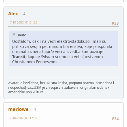
Alex
4
17-10-2007, 01:01:25
#33
Quote
Uostalom, cak i najvec'i elektro-sladokusci imali su
priliku za svojih pet minuta bla`enstva, koje je ispunila
originalu iznena?ujuc'e verna izvedba kompozicije
Transit,
koju je Sylvian snimio sa velic(anstvenim
Christianom Fenneszom.
Avatar je bezlichna, bezukusna kasha, potpuno prazna, prosechna i
neupechatljiva...USM je zhivopisan, zabavan i originalan izdanak
americhke pop kulture
marlowe
4
17-10-2007, 01:17:57
#34