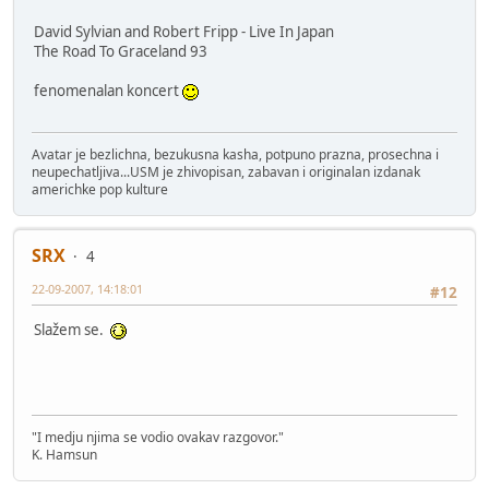
David Sylvian and Robert Fripp - Live In Japan
The Road To Graceland 93
fenomenalan koncert
Avatar je bezlichna, bezukusna kasha, potpuno prazna, prosechna i
neupechatljiva...USM je zhivopisan, zabavan i originalan izdanak
americhke pop kulture
SRX
4
22-09-2007, 14:18:01
#12
Slažem se.
"I medju njima se vodio ovakav razgovor."
K. Hamsun