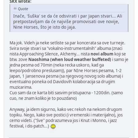
SRX wrote:
Quote
Inače, 'šuška' se da će odsvirati i par Japan stvari... Ali
pretpostavljam da će najviše promovisati ove novije,
Nine Horses, što je isto do jaja.
Ma jok. Videh ja neke setliste sa par koncerata sa ove turneje.
Svira svoje stvari sa "vokalno-instrumentalnih" albuma (znaci
nista Approaching Silence, Alchemy... nista
novi album
koji se
btw. zove
Naoshima (when loud weather buffeted)
i samo je
jedna pesma od 70min (neka recka uskoro, kad ga
leepo/podrobno preslusam)), par NIne Horses pesama, 1-2
Japan, 1 Jansenova pesma (sa njegovog novog solo albuma) i
eventualno poneka od Davidovih kolaboracija sa drugim
muzicarima.
Cuo sam da ce karta biti sasvim pristupacna - 1200din. (samo
cuo, ne znam koliko je to pouzdano)
Anyway, ja idem sigurno, kako vec rekoh na nekom drugom
topiku. Nego, kako sve postici (i vremenski i materijalno), jos
cemo videti. ("Sve" podrazumeva jos i Knut i Monno, i jazz
festival, i dis-patch...)