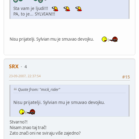
Sta vam je ljudi!!!
PA, to je... SYLVIAN!!!
Nisu prijatelji. Sylvian mu je smuvao devojku.
SRX
4
23-09-2007, 22:37:54
#15
Quote from: "mick_rider"
Nisu prijatelji. Sylvian mu je smuvao devojku.
Stvarno?!
Nisam znao taj trač!
Zato znači oni ne sviraju više zajedno?