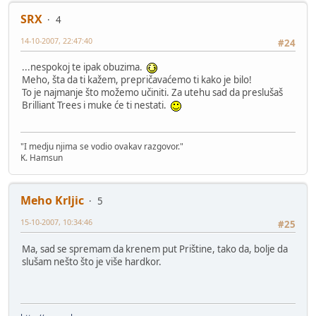
SRX
4
14-10-2007, 22:47:40
#24
...nespokoj te ipak obuzima.
Meho, šta da ti kažem, prepričavaćemo ti kako je bilo!
To je najmanje što možemo učiniti. Za utehu sad da preslušaš
Brilliant Trees i muke će ti nestati.
"I medju njima se vodio ovakav razgovor."
K. Hamsun
Meho Krljic
5
15-10-2007, 10:34:46
#25
Ma, sad se spremam da krenem put Prištine, tako da, bolje da
slušam nešto što je više hardkor.