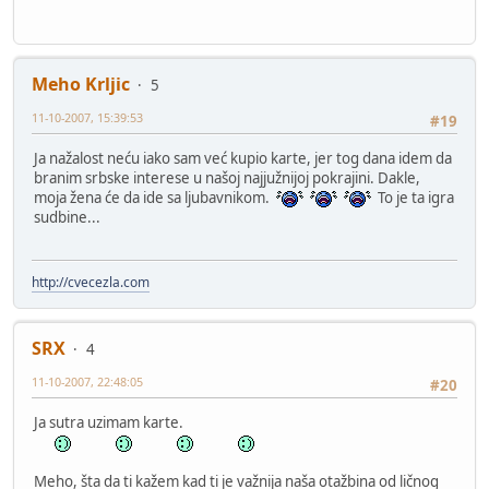
Meho Krljic
5
11-10-2007, 15:39:53
#19
Ja nažalost neću iako sam već kupio karte, jer tog dana idem da
branim srbske interese u našoj najjužnijoj pokrajini. Dakle,
moja žena će da ide sa ljubavnikom.
To je ta igra
sudbine...
http://cvecezla.com
SRX
4
11-10-2007, 22:48:05
#20
Ja sutra uzimam karte.
Meho, šta da ti kažem kad ti je važnija naša otažbina od ličnog