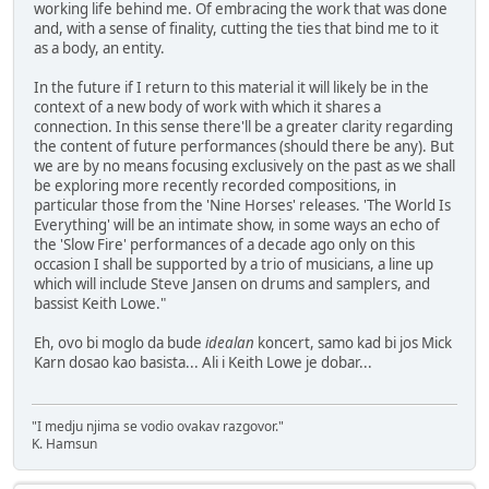
working life behind me. Of embracing the work that was done
and, with a sense of finality, cutting the ties that bind me to it
as a body, an entity.
In the future if I return to this material it will likely be in the
context of a new body of work with which it shares a
connection. In this sense there'll be a greater clarity regarding
the content of future performances (should there be any). But
we are by no means focusing exclusively on the past as we shall
be exploring more recently recorded compositions, in
particular those from the 'Nine Horses' releases. 'The World Is
Everything' will be an intimate show, in some ways an echo of
the 'Slow Fire' performances of a decade ago only on this
occasion I shall be supported by a trio of musicians, a line up
which will include Steve Jansen on drums and samplers, and
bassist Keith Lowe."
Eh, ovo bi moglo da bude
idealan
koncert, samo kad bi jos Mick
Karn dosao kao basista... Ali i Keith Lowe je dobar...
"I medju njima se vodio ovakav razgovor."
K. Hamsun