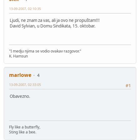
13-09-2007, 02:10:35
Ljudi, ne znam za vas, ali ja ovo ne propuštam!!!
David Sylvian, u Domu Sindikata, 15. oktobar.
"I medju njima se vodio ovakav razgovor."
K. Hamsun
marlowe
4
13-09-2007, 02:33:05
#1
Obavezno.
Fly like a butterfly,
Sting like a bee.