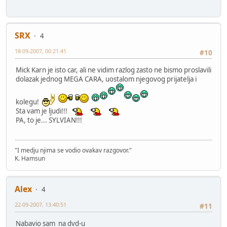
SRX
4
18-09-2007, 00:21:41
#10
Mick Karn je isto car, ali ne vidim razlog zasto ne bismo proslavili
dolazak jednog MEGA CARA, uostalom njegovog prijatelja i
kolegu!
Sta vam je ljudi!!!
PA, to je... SYLVIAN!!!
"I medju njima se vodio ovakav razgovor."
K. Hamsun
Alex
4
22-09-2007, 13:40:51
#11
Nabavio sam na dvd-u