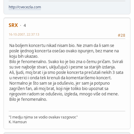
http://cvecezla.com
SRX
4
16-10-2007, 22:37:13
#28
Na boljem koncertu nikad nisam bio. Ne znam da li sam se
posle ijednog koncerta osećao ovako ispunjen, bez mane na
koju bih ukazao.
Bilo je fenomenalno. Svako ko je bio zna o čemu pričam. Svirali
su sve najbolje stvari, uključujući i pesme sa starijih izdanja.
Ali, ljudi, moj brat i ja smo posle koncerta prećutali nekih 3 sata
u neverici i onda tek krenuli da komentarišemo koncert.
Normalno je što sam se ja oduševio, jer sam ja potpuno
zagrižen fan, ali moj brat, koji nije toliko bio upoznat sa
njegovim radom se oduševio, izgleda, mnogo više od mene.
Bilo je fenomenalno.
"I medju njima se vodio ovakav razgovor."
K. Hamsun