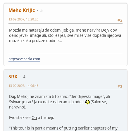
Meho Krljic
5
13-09-2007, 12:20:26
#2
Mozda me nateraju da odem. Jebiga, mene nervira Dejvidov
dendijevski image ali, sto jes jes, sve mi se vise dopada njegova
muzika kako prolaze godine...
http://cvecezla.com
SRX
4
13-09-2007, 14:06:45
#3
Daj, Meho, ne znam sta ti to znaci "dendijevski image", ali
Sylvian je car! Ja cu da te nateram da odes!
(Salim se,
naravno).
Evo sta kaze
On
o turneji:
"This tour is in part a means of putting earlier chapters of my