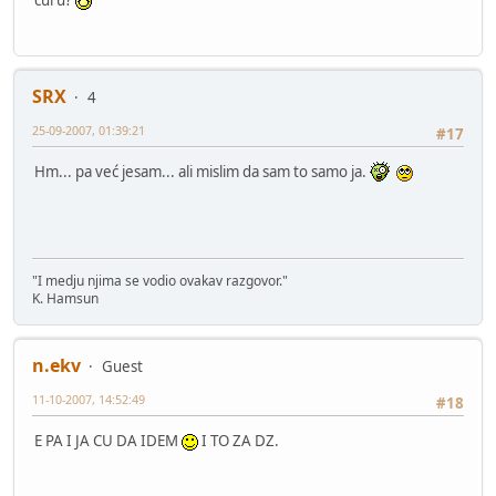
SRX
4
25-09-2007, 01:39:21
#17
Hm... pa već jesam... ali mislim da sam to samo ja.
"I medju njima se vodio ovakav razgovor."
K. Hamsun
n.ekv
Guest
11-10-2007, 14:52:49
#18
E PA I JA CU DA IDEM
I TO ZA DZ.