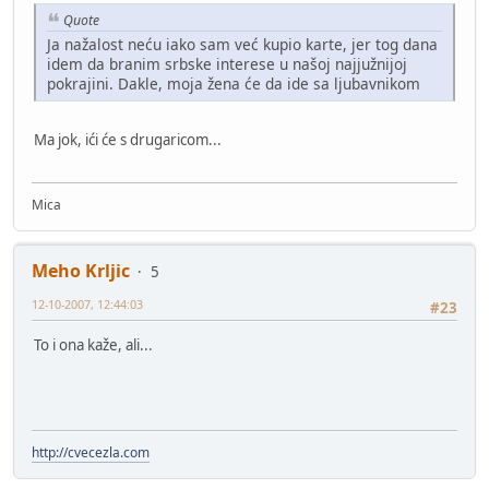
Quote
Ja nažalost neću iako sam već kupio karte, jer tog dana
idem da branim srbske interese u našoj najjužnijoj
pokrajini. Dakle, moja žena će da ide sa ljubavnikom
Ma jok, ići će s drugaricom...
Mica
Meho Krljic
5
12-10-2007, 12:44:03
#23
To i ona kaže, ali...
http://cvecezla.com