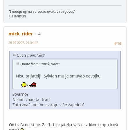
"I medju njima se vodio ovakav razgovor."
K. Hamsun
mick_rider
4
25-09-2007, 01:34:47
#16
Quote from: "SRX"
Quote from: "mick_rider"
Nisu prijatelji. Sylvian mu je smuvao devojku.
Stvarno?!
Nisam znao taj trač!
Zato znači oni ne sviraju više zajedno?
Od trača do istine. Zar bi ti prijatelju svirao sa likom koji ti troši
curu?