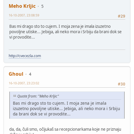
Meho Krljic
5
16-10-2007, 23:08:59
#29
Bas mi drago sto to cujem. I moja zena je imala izuzetno
povoljne utiske... Jebiga, ali neko mora i Srbiju da brani dok se
vi provodite...
http://cvecezla.com
Ghoul
4
16-10-2007, 23:23:02
#30
Quote from: "Meho Krljic"
Bas mi drago sto to cujem. I moja zena je imala
izuzetno povoljne utiske... Jebiga, ali neko mora i Srbiju
da brani dok se vi provodite...
da, da, čuli smo, očijukaš sa recepcionarkama koje ne priznaju