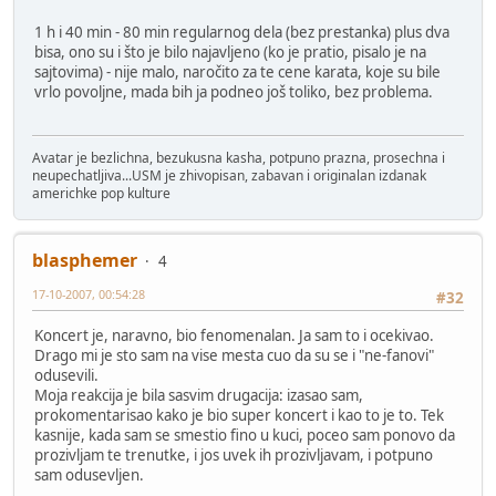
1 h i 40 min - 80 min regularnog dela (bez prestanka) plus dva
bisa, ono su i što je bilo najavljeno (ko je pratio, pisalo je na
sajtovima) - nije malo, naročito za te cene karata, koje su bile
vrlo povoljne, mada bih ja podneo još toliko, bez problema.
Avatar je bezlichna, bezukusna kasha, potpuno prazna, prosechna i
neupechatljiva...USM je zhivopisan, zabavan i originalan izdanak
americhke pop kulture
blasphemer
4
17-10-2007, 00:54:28
#32
Koncert je, naravno, bio fenomenalan. Ja sam to i ocekivao.
Drago mi je sto sam na vise mesta cuo da su se i "ne-fanovi"
odusevili.
Moja reakcija je bila sasvim drugacija: izasao sam,
prokomentarisao kako je bio super koncert i kao to je to. Tek
kasnije, kada sam se smestio fino u kuci, poceo sam ponovo da
prozivljam te trenutke, i jos uvek ih prozivljavam, i potpuno
sam odusevljen.