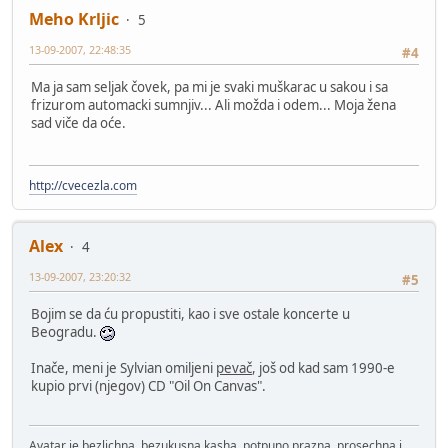
Meho Krljic
5
13-09-2007, 22:48:35
#4
Ma ja sam seljak čovek, pa mi je svaki muškarac u sakou i sa
frizurom automacki sumnjiv... Ali možda i odem... Moja žena
sad viče da oće.
http://cvecezla.com
Alex
4
13-09-2007, 23:20:32
#5
Bojim se da ću propustiti, kao i sve ostale koncerte u
Beogradu.
Inače, meni je Sylvian omiljeni
pevač
, još od kad sam 1990-e
kupio prvi (njegov) CD "Oil On Canvas".
Avatar je bezlichna, bezukusna kasha, potpuno prazna, prosechna i