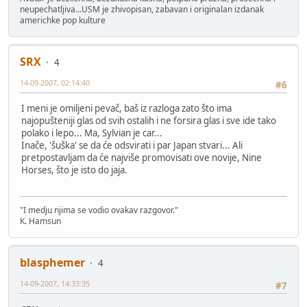
neupechatljiva...USM je zhivopisan, zabavan i originalan izdanak
americhke pop kulture
SRX
4
14-09-2007, 02:14:40
#6
I meni je omiljeni pevač, baš iz razloga zato što ima
najopušteniji glas od svih ostalih i ne forsira glas i sve ide tako
polako i lepo... Ma, Sylvian je car...
Inače, 'šuška' se da će odsvirati i par Japan stvari... Ali
pretpostavljam da će najviše promovisati ove novije, Nine
Horses, što je isto do jaja.
"I medju njima se vodio ovakav razgovor."
K. Hamsun
blasphemer
4
14-09-2007, 14:33:35
#7