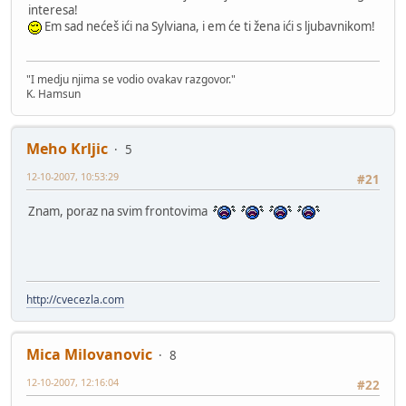
interesa!
Em sad nećeš ići na Sylviana, i em će ti žena ići s ljubavnikom!
"I medju njima se vodio ovakav razgovor."
K. Hamsun
Meho Krljic
5
12-10-2007, 10:53:29
#21
Znam, poraz na svim frontovima
http://cvecezla.com
Mica Milovanovic
8
12-10-2007, 12:16:04
#22