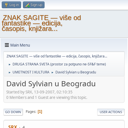
Log in
Sign up
ZNAK SAGITE — više od
fantastike — edicija,
časopis, knjižara...
Main Menu
ZNAK SAGITE — više od fantastike — edicija, časopis, knjižara...
DRUGA STRANA SVETA (prostor za potpuno ne-SF&F teme)
►
UMETNOST I KULTURA
David Sylvian u Beogradu
►
►
David Sylvian u Beogradu
Started by SRX, 13-09-2007, 02:10:35
0 Members and 1 Guest are viewing this topic.
Pages
1
GO DOWN
USER ACTIONS
SRX
4