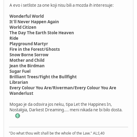
A evo i setliste za one koji nisu bili a mozda ih interesuje:
Wonderful World
It'll Never Happen Again
World Citizen
The Day The Earth Stole Heaven
Ride
Playground Martyr
Fire in the Forest/Ghosts
Snow Borne Sorrow
Mother and Child
Jean the Birdman
Sugar Fuel
Brilliant Trees/Fight the Bullfight
Librarian
Every Colour You Are/Riverman/Every Colour You Are
Wanderlust
Mogao je da odsvira jos neku, tipa Let the Happines In,
Nostalgia, Darkest Dreaming.... meni nikada ne bi bilo dosta.
"Do what thou wilt shall be the whole of the Law." AL:I,40