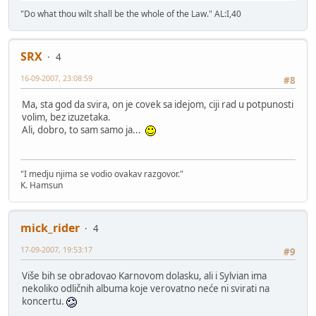
"Do what thou wilt shall be the whole of the Law." AL:I,40
SRX
4
16-09-2007, 23:08:59
#8
Ma, sta god da svira, on je covek sa idejom, ciji rad u potpunosti
volim, bez izuzetaka.
Ali, dobro, to sam samo ja...
"I medju njima se vodio ovakav razgovor."
K. Hamsun
mick_rider
4
17-09-2007, 19:53:17
#9
Više bih se obradovao Karnovom dolasku, ali i Sylvian ima
nekoliko odličnih albuma koje verovatno neće ni svirati na
koncertu.