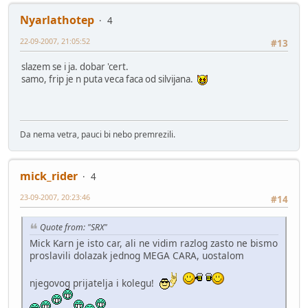
Nyarlathotep
4
22-09-2007, 21:05:52
#13
slazem se i ja. dobar 'cert.
samo, frip je n puta veca faca od silvijana.
Da nema vetra, pauci bi nebo premrezili.
mick_rider
4
23-09-2007, 20:23:46
#14
Quote from: "SRX"
Mick Karn je isto car, ali ne vidim razlog zasto ne bismo
proslavili dolazak jednog MEGA CARA, uostalom
njegovog prijatelja i kolegu!