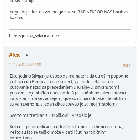
državu srbiju!
nego, daj slike, da vidimo gde su se BAR NEKI OD NAS borili za
kosovo!
https://ljudska_splacina.com/
Alex
4
17-10-2007, 00:44:00
#31
Eto, jedino Silvijan je uspeo da me natera da utrošim popodne
putujući do Beograda na koncert, pa posle celu noć na
putovanje nazad sa presedanjem u Kraljevu, smrznutom i
pustom, koje obiđoh noću posle 3 (ali nađoh nekakvu kafanicu
na ž. stanici da se zagrejem, gde su uz narodnjake gledali film
sa Van Damom, a jedan alkos spavao je za mojim stolom).
Svo to maltretiranje + troškovi = vredelo je.
Koncert je bio odličan, a određeni trenuci - vrhunci nastupa,
nešto su što se teško može videti i čuti na "običnim"
koncertima.