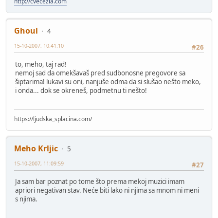
http://cvecezla.com
Ghoul
4
15-10-2007, 10:41:10
#26
to, meho, taj rad!
nemoj sad da omekšavaš pred sudbonosne pregovore sa
šiptarima! lukavi su oni, nanjuše odma da si slušao nešto meko,
i onda... dok se okreneš, podmetnu ti nešto!
https://ljudska_splacina.com/
Meho Krljic
5
15-10-2007, 11:09:59
#27
Ja sam bar poznat po tome što prema mekoj muzici imam
apriori negativan stav. Neće biti lako ni njima sa mnom ni meni
s njima.