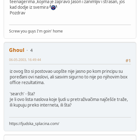
teenagerima ,kojima je zapravo Jason i zanimljiv i strasan, jos
kad dodje iz svemira
Pozdrav
Screw you guys I'm goin' home
Ghoul
4
06-05-2003, 16:49:44
#1
iz ovog što si postovao uopšte nije jasno po kom principu su
poređani ovi naslovi, ali sasvim sigurno to nije po njihovim box
office rezultatima.
'search' - šta?
Je li ovo lista naslova koje ljudi u pretraživačima najčešće traže,
ili kupuju preko interneta, ili šta?
https://ljudska_splacina.com/