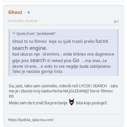
Ghoul
4
07-05-2003, 03:44:34
#7
Quote from: "jackdaniels"
lucos
Ghoul to su filmovi koje su ljudi trazili preko
search engine.
Kad ukucas npr Gremlins , onda kliknes ono dugmence
search
Go
gdje pise
ili nekad pise
...ma znas..sa
desne strane... e vidis to sve negdje bude zabiljezeno.
Tako je nastala gornja lista.
Da, Jack, tako sam i pomislio, videvši reči LYCOS i SEARCH - zato
me je i zbunio tvoj naslov/tema NAJGLEDANIJI horor filmovi
itd.
Mislio sam da ti znaš šta prectavlja
lista koju postuješ.
https://ljudska_splacina.com/