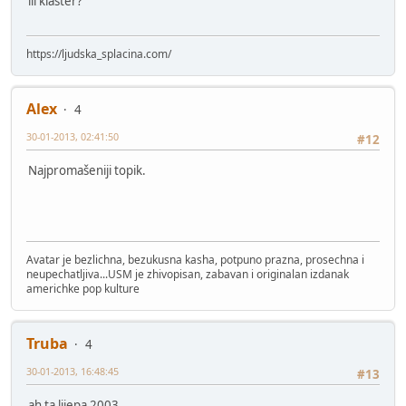
ili klaster?
https://ljudska_splacina.com/
Alex
4
30-01-2013, 02:41:50
#12
Najpromašeniji topik.
Avatar je bezlichna, bezukusna kasha, potpuno prazna, prosechna i
neupechatljiva...USM je zhivopisan, zabavan i originalan izdanak
americhke pop kulture
Truba
4
30-01-2013, 16:48:45
#13
ah ta lijepa 2003