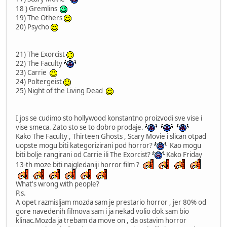
18 ) Gremlins
19) The Others
20) Psycho
21) The Exorcist
22) The Faculty
23) Carrie
24) Poltergeist
25) Night of the Living Dead
I jos se cudimo sto hollywood konstantno proizvodi sve vise i
vise smeca. Zato sto se to dobro prodaje.
Kako The Faculty , Thirteen Ghosts , Scary Movie i slican otpad
uopste mogu biti kategorizirani pod horror?
Kao mogu
biti bolje rangirani od Carrie ili The Exorcist?
Kako Friday
13-th moze biti najgledaniji horror film ?
What's wrong with people?
P.s.
A opet razmisljam mozda sam je prestario horror , jer 80% od
gore navedenih filmova sam i ja nekad volio dok sam bio
klinac.Mozda ja trebam da move on , da ostavim horror