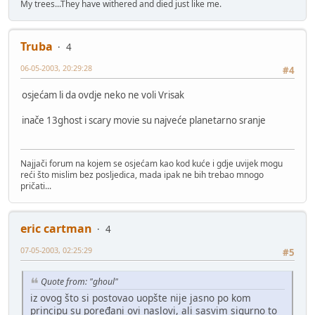
My trees...They have withered and died just like me.
Truba
4
06-05-2003, 20:29:28
#4
osjećam li da ovdje neko ne voli Vrisak
inače 13ghost i scary movie su najveće planetarno sranje
Najjači forum na kojem se osjećam kao kod kuće i gdje uvijek mogu
reći što mislim bez posljedica, mada ipak ne bih trebao mnogo
pričati...
eric cartman
4
07-05-2003, 02:25:29
#5
Quote from: "ghoul"
iz ovog što si postovao uopšte nije jasno po kom
principu su poređani ovi naslovi, ali sasvim sigurno to