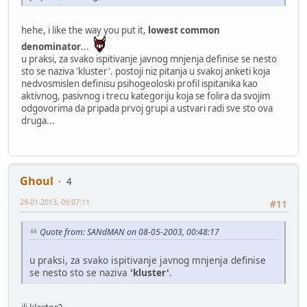
hehe, i like the way you put it,
lowest common
denominator
...
u praksi, za svako ispitivanje javnog mnjenja definise se nesto
sto se naziva 'kluster'. postoji niz pitanja u svakoj anketi koja
nedvosmislen definisu psihogeoloski profil ispitanika kao
aktivnog, pasivnog i trecu kategoriju koja se folira da svojim
odgovorima da pripada prvoj grupi a ustvari radi sve sto ova
druga...
Ghoul
4
29-01-2013, 09:07:11
#11
Quote from: SANdMAN on 08-05-2003, 00:48:17
u praksi, za svako ispitivanje javnog mnjenja definise
se nesto sto se naziva
'kluster'
.