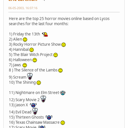
06-05-2003, 16:07:16
Here are the top 25 horror movies online based on Lycos
searches for the last four months:
1) Friday the 13th
2) Alien
3) Rocky Horror Picture Show
4) Hannibal
5) The Blair Witch Project
6) Halloween
7) Jaws
8 ) The Silence of the Lambs
9) Scream
10) The Shining
11) Nightmare on Elm Street
12) Scary Movie 2
13) Jason X
14) Evil Dead
15) Thirteen Ghosts
16) Texas Chainsaw Massacre
17) Scary Movie