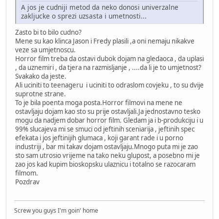
A jos je cudniji metod da neko donosi univerzalne
zakljucke o sprezi uzsasta i umetnosti...
Zasto bi to bilo cudno?
Mene su kao klinca Jason i Fredy plasili ,a oni nemaju nikakve
veze sa umjetnoscu.
Horror film treba da ostavi dubok dojam na gledaoca , da uplasi
, da uznemiri , da tjera na razmisljanje , ....da li je to umjetnost?
Svakako da jeste.
Ali uciniti to teenageru i uciniti to odraslom covjeku , to su dvije
suprotne strane.
To je bila poenta moga posta.Horror filmovi na mene ne
ostavljaju dojam kao sto su prije ostavljali.Ja jednostavno tesko
mogu da nadjem dobar horror film. Gledam ja i b-produkciju i u
99% slucajeva mi se smuci od jeftinih sceniarija , jeftinih spec
efekata i jos jeftinijih glumaca , koji garant rade i u porno
industriji , bar mi takav dojam ostavljaju.Mnogo puta mi je zao
sto sam utrosio vrijeme na tako neku glupost, a posebno mi je
zao jos kad kupim bioskopsku ulaznicu i totalno se razocaram
filmom.
Pozdrav
Screw you guys I'm goin' home