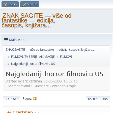
Log in
Sign up
ZNAK SAGITE — više od
fantastike — edicija,
časopis, knjižara...
Main Menu
ZNAK SAGITE — više od fantastike — edicija, časopis, knjižara...
FILMOVI, TV SERIJE, ANIMACIJE
FILMOVI
►
►
Najgledaniji horror filmovi u US
►
Najgledaniji horror filmovi u US
Started by eric cartman, 06-05-2003, 16:07:16
0 Members and 1 Guest are viewing this topic.
Pages
1
GO DOWN
USER ACTIONS
eric cartman
4