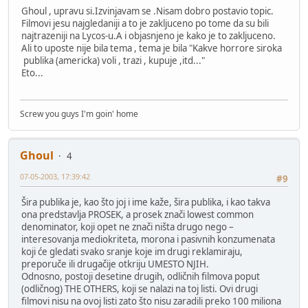
Ghoul , upravu si.Izvinjavam se .Nisam dobro postavio topic.
Filmovi jesu najgledaniji a to je zakljuceno po tome da su bili
najtrazeniji na Lycos-u.A i objasnjeno je kako je to zakljuceno.
Ali to uposte nije bila tema , tema je bila "Kakve horrore siroka
publika (americka) voli , trazi , kupuje ,itd..."
Eto...
Screw you guys I'm goin' home
Ghoul
4
07-05-2003, 17:39:42
#9
Šira publika je, kao što joj i ime kaže, šira publika, i kao takva
ona predstavlja PROSEK, a prosek znači lowest common
denominator, koji opet ne znači ništa drugo nego –
interesovanja mediokriteta, morona i pasivnih konzumenata
koji će gledati svako sranje koje im drugi reklamiraju,
preporuče ili drugačije otkriju UMESTO NJIH.
Odnosno, postoji desetine drugih, odličnih filmova poput
(odličnog) THE OTHERS, koji se nalazi na toj listi. Ovi drugi
filmovi nisu na ovoj listi zato što nisu zaradili preko 100 miliona