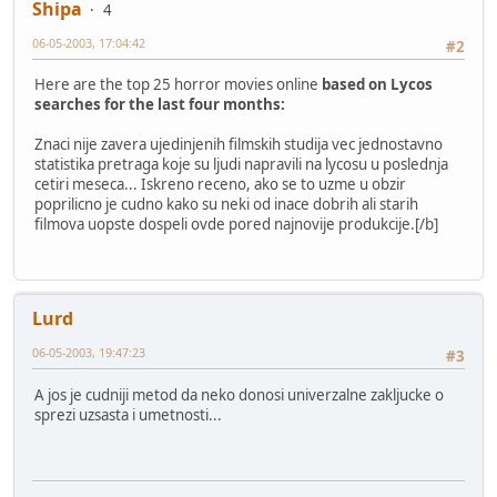
Shipa
4
06-05-2003, 17:04:42
#2
Here are the top 25 horror movies online
based on Lycos
searches for the last four months:
Znaci nije zavera ujedinjenih filmskih studija vec jednostavno
statistika pretraga koje su ljudi napravili na lycosu u poslednja
cetiri meseca... Iskreno receno, ako se to uzme u obzir
poprilicno je cudno kako su neki od inace dobrih ali starih
filmova uopste dospeli ovde pored najnovije produkcije.[/b]
Lurd
06-05-2003, 19:47:23
#3
A jos je cudniji metod da neko donosi univerzalne zakljucke o
sprezi uzsasta i umetnosti...