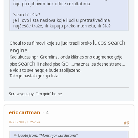
nije po njihovim box office rezultatima.
'search' - šta?
Je li ovo lista naslova koje ljudi u pretraživačima
najčešće traže, ili kupuju preko interneta, ili šta?
lucos search
Ghoul to su filmovi koje su ljudi trazili preko
engine.
Kad ukucas npr Gremlins , onda kliknes ono dugmence gdje
search
Go
pise
ili nekad pise
...ma znas..sa desne strane...
e vidis to sve negdje bude zabiljezeno.
Tako je nastala gornja lista.
Screw you guys I'm goin' home
eric cartman
4
07-05-2003, 02:52:24
#6
Quote from: "Monsinjor Lurdusami"