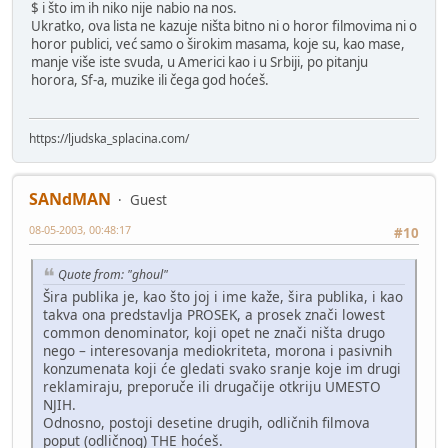
$ i što im ih niko nije nabio na nos.
Ukratko, ova lista ne kazuje ništa bitno ni o horor filmovima ni o
horor publici, već samo o širokim masama, koje su, kao mase,
manje više iste svuda, u Americi kao i u Srbiji, po pitanju
horora, Sf-a, muzike ili čega god hoćeš.
https://ljudska_splacina.com/
SANdMAN
Guest
08-05-2003, 00:48:17
#10
Quote from: "ghoul"
Šira publika je, kao što joj i ime kaže, šira publika, i kao
takva ona predstavlja PROSEK, a prosek znači lowest
common denominator, koji opet ne znači ništa drugo
nego – interesovanja mediokriteta, morona i pasivnih
konzumenata koji će gledati svako sranje koje im drugi
reklamiraju, preporuče ili drugačije otkriju UMESTO
NJIH.
Odnosno, postoji desetine drugih, odličnih filmova
poput (odličnog) THE hoćeš.