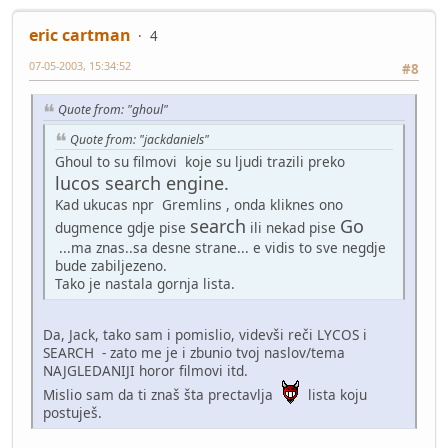
eric cartman
4
07-05-2003, 15:34:52
#8
Quote from: "ghoul"
Quote from: "jackdaniels"
Ghoul to su filmovi koje su ljudi trazili preko
lucos search engine.
Kad ukucas npr Gremlins , onda kliknes ono
search
Go
dugmence gdje pise
ili nekad pise
...ma znas..sa desne strane... e vidis to sve negdje
bude zabiljezeno.
Tako je nastala gornja lista.
Da, Jack, tako sam i pomislio, videvši reči LYCOS i
SEARCH - zato me je i zbunio tvoj naslov/tema
NAJGLEDANIJI horor filmovi itd.
Mislio sam da ti znaš šta prectavlja
lista koju
postuješ.