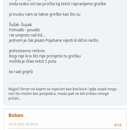
onda svako od nas pročita taj tekst i ispravljamo greške
provuku nam se takve greške kao što su
Šušak -Šupak
Pohvaliti - povaliti
rat umjesto rad itd...
jednom je čak pisalo Pojebane vijesti ili slično nešto
jednostavno rečeno
Bogi nije kriv što nije primjetio tu grešku
možda je ćitao tekst 5 puta
ko radi griješi
Najjači forum na kojem se osjećam kao kod kuće i gdje uvijek mogu
reći što mislim bez posljedica, mada ipak ne bih trebao mnogo
pričati...
Boban
16-05-2003, 00:30:02
#18