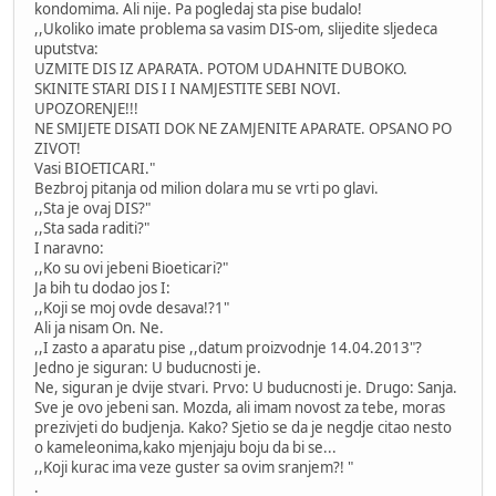
kondomima. Ali nije. Pa pogledaj sta pise budalo!
,,Ukoliko imate problema sa vasim DIS-om, slijedite sljedeca
uputstva:
UZMITE DIS IZ APARATA. POTOM UDAHNITE DUBOKO.
SKINITE STARI DIS I I NAMJESTITE SEBI NOVI.
UPOZORENJE!!!
NE SMIJETE DISATI DOK NE ZAMJENITE APARATE. OPSANO PO
ZIVOT!
Vasi BIOETICARI."
Bezbroj pitanja od milion dolara mu se vrti po glavi.
,,Sta je ovaj DIS?"
,,Sta sada raditi?"
I naravno:
,,Ko su ovi jebeni Bioeticari?"
Ja bih tu dodao jos I:
,,Koji se moj ovde desava!?1"
Ali ja nisam On. Ne.
,,I zasto a aparatu pise ,,datum proizvodnje 14.04.2013"?
Jedno je siguran: U buducnosti je.
Ne, siguran je dvije stvari. Prvo: U buducnosti je. Drugo: Sanja.
Sve je ovo jebeni san. Mozda, ali imam novost za tebe, moras
prezivjeti do budjenja. Kako? Sjetio se da je negdje citao nesto
o kameleonima,kako mjenjaju boju da bi se...
,,Koji kurac ima veze guster sa ovim sranjem?! "
.