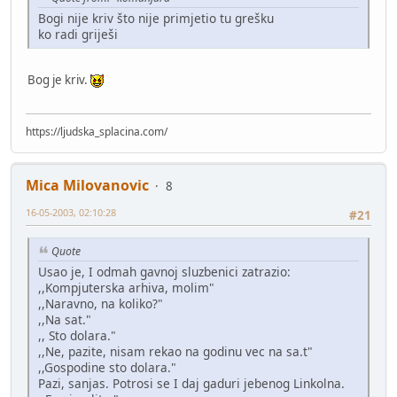
Bogi nije kriv što nije primjetio tu grešku
ko radi griješi
Bog je kriv.
https://ljudska_splacina.com/
Mica Milovanovic
8
16-05-2003, 02:10:28
#21
Quote
Usao je, I odmah gavnoj sluzbenici zatrazio:
,,Kompjuterska arhiva, molim"
,,Naravno, na koliko?"
,,Na sat."
,, Sto dolara."
,,Ne, pazite, nisam rekao na godinu vec na sa.t"
,,Gospodine sto dolara."
Pazi, sanjas. Potrosi se I daj gaduri jebenog Linkolna.