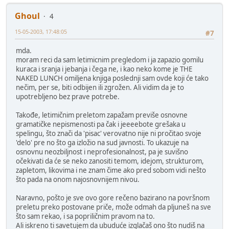
Ghoul
4
15-05-2003, 17:48:05
#7
mda.
moram reci da sam letimicnim pregledom i ja zapazio gomilu
kuraca i sranja i jebanja i čega ne, i kao neko kome je THE
NAKED LUNCH omiljena knjiga poslednji sam ovde koji će tako
nečim, per se, biti odbijen ili zgrožen. Ali vidim da je to
upotrebljeno bez prave potrebe.
Takođe, letimičnim preletom zapažam previše osnovne
gramatičke nepismenosti pa čak i jeeeebote grešaka u
spelingu, što znači da 'pisac' verovatno nije ni pročitao svoje
'delo' pre no što ga izložio na sud javnosti. To ukazuje na
osnovnu neozbiljnost i neprofesionalnost, pa je suvišno
očekivati da će se neko zanositi temom, idejom, strukturom,
zapletom, likovima i ne znam čime ako pred sobom vidi nešto
što pada na onom najosnovnijem nivou.
Naravno, pošto je sve ovo gore rečeno bazirano na površnom
preletu preko postovane priče, može odmah da pljuneš na sve
što sam rekao, i sa popriličnim pravom na to.
Ali iskreno ti savetujem da ubuduće izglačaš ono što nudiš na