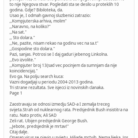
to nije Njegova stvar. Pogledati sta se desilo u proteklih 10
godina. Gdje? Bibiloteka, da.
Usao je, I odmah gavnoj sluzbenici zatrazio:
,,Kompjuterska arhiva, molim"
,,Naravno, na koliko?"
,,Na sat."
,, Sto dolara."
,,Ne, pazite, nisam rekao na godinu vec na sa.t"
,,Gospodine sto dolara."
Pazi, sanjas. Potrosi se I daj gaduri jebenog Linkolna.
,,Evo izvolite."
,,Kompjuter broj 13(sad vec pocinjem da sumnjam da nije
koincidencija)."
Evo ga. Na polju search kuca:
Vazni dogadjaji u periodu 2004-2013 godina.
Tri strane rezultata. Sve isjecci iz novinskih clanaka.
Page 1
Zaostravaju se odnosi izmedju SAD-a I zemalja treceg
svijeta.Strah od nuklearnog rata. Predsjednik Bush insistitra na
ratu. Nato protiv, Ali SAD
Zeli rat. Ubijen predsjednik George Bush.
,,Jebote, predsjednik je mrtav!"
Citaj dalje.
Opasan virus se ojavio u svijetu. Hiljade mrtvih. Nema lijeka. Jos