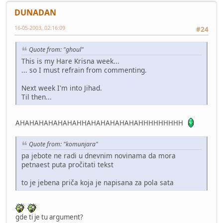
DUNADAN
16-05-2003, 02:16:09
#24
Quote from: "ghoul"
This is my Hare Krisna week...
... so I must refrain from commenting.
Next week I'm into Jihad.
Til then...
AHAHAHAHAHAHAHHAHAHAHAHAHAHHHHHHHHH
Quote from: "komunjara"
pa jebote ne radi u dnevnim novinama da mora
petnaest puta pročitati tekst
to je jebena priča koja je napisana za pola sata
gde ti je tu argument?