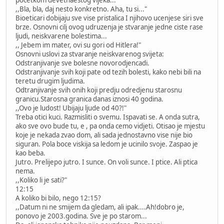
,,Bla, bla, daj nesto konkretno. Aha, tu si..."
Bioeticari dobijaju sve vise pristalica I njihovo ucenjese siri sve
brze. Osnovni cilj ovog udruzenja je stvaranje jedne ciste rase
ljudi, neiskvarene bolestima...
,, Jebem im mater, ovi su gori od Hitlera!"
Osnovni uslovi za stvaranje neiskvarenog svijeta:
Odstranjivanje sve bolesne novorodjencadi.
Odstranjivanje svih koji pate od tezih bolesti, kako nebi bili na
teretu drugim ljudima.
Odtranjivanje svih onih koji predju odredjenu starosnu
granicu.Starosna granica danas iznosi 40 godina.
,,Ovo je ludost! Ubijaju ljude od 40?!"
Treba otici kuci. Razmisliti o svemu. Ispavati se. A onda sutra,
ako sve ovo bude tu, e , pa onda cemo vidjeti. Otisao je mjestu
koje je nekada zvao dom, ali sada jednostavno vise nije bio
siguran. Pola boce viskija sa ledom je ucinilo svoje. Zaspao je
kao beba.
Jutro. Prelijepo jutro. I sunce. On voli sunce. I ptice. Ali ptica
nema.
,,Koliko li je sati?"
12:15
A koliko bi bilo, nego 12:15?
,,Datum ni ne smijem da gledam, ali ipak....Ah!dobro je,
ponovo je 2003.godina. Sve je po starom...