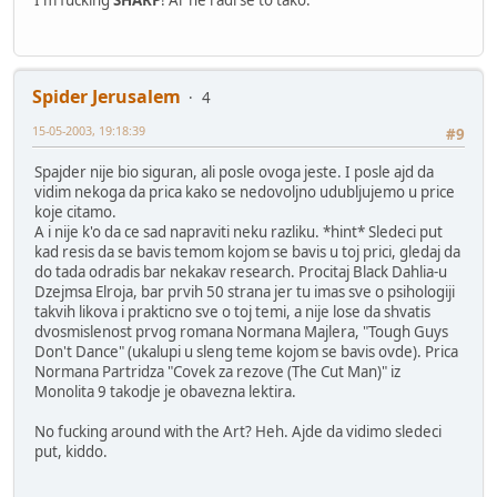
Spider Jerusalem
4
15-05-2003, 19:18:39
#9
Spajder nije bio siguran, ali posle ovoga jeste. I posle ajd da
vidim nekoga da prica kako se nedovoljno udubljujemo u price
koje citamo.
A i nije k'o da ce sad napraviti neku razliku. *hint* Sledeci put
kad resis da se bavis temom kojom se bavis u toj prici, gledaj da
do tada odradis bar nekakav research. Procitaj Black Dahlia-u
Dzejmsa Elroja, bar prvih 50 strana jer tu imas sve o psihologiji
takvih likova i prakticno sve o toj temi, a nije lose da shvatis
dvosmislenost prvog romana Normana Majlera, "Tough Guys
Don't Dance" (ukalupi u sleng teme kojom se bavis ovde). Prica
Normana Partridza "Covek za rezove (The Cut Man)" iz
Monolita 9 takodje je obavezna lektira.
No fucking around with the Art? Heh. Ajde da vidimo sledeci
put, kiddo.