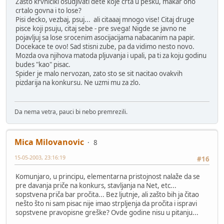
Zasto krvniciki osudjivati dete koje crta u pesku, makar ono
crtalo govna i to lose?
Pisi decko, vezbaj, psuj... ali citaaaj mnogo vise! Citaj druge
pisce koji psuju, citaj sebe - pre svega! Nigde se javno ne
pojavljuj sa lose srocenim asocijacijama nabacanim na papir.
Docekace te ovo! Sad stisni zube, pa da vidimo nesto novo.
Mozda ova njihova matoda pljuvanja i upali, pa ti za koju godinu
budes "kao" pisac.
Spider je malo nervozan, zato sto se sit nacitao ovakvih
pizdarija na konkursu. Ne uzmi mu za zlo.
Da nema vetra, pauci bi nebo premrezili.
Mica Milovanovic
8
15-05-2003, 23:16:19
#16
Komunjaro, u principu, elementarna pristojnost nalaže da se
pre davanja priče na konkurs, stavljanja na Net, etc...
sopstvena priča bar pročita... Bez ljutnje, ali zašto bih ja čitao
nešto što ni sam pisac nije imao strpljenja da pročita i ispravi
sopstvene pravopisne greške? Ovde godine nisu u pitanju...