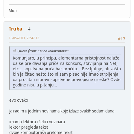
Mica
Truba
4
15-05-2003, 23:47:13
#17
Quote from: "Mica Milovanovic"
Komunjaro, u principu, elementarna pristojnost nalaže
da se pre davanja priče na konkurs, stavljanja na Net,
etc... sopstvena priča bar pročita... Bez ljutnje, ali zašto
bih ja čitao nešto što ni sam pisac nije imao strpljenja
da pročita i ispravi sopstvene pravopisne greške? Ovde
godine nisu u pitanju...
evo ovako
ja radim u jednim novinama koje izlaze svakih sedam dana
imamo lektora i četiri novinara
lektor pregleda tekst
dvoje kompjutoraša prelome tekst