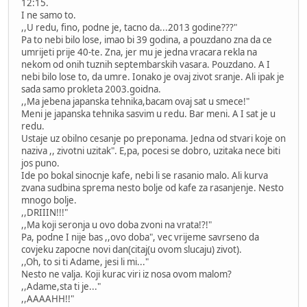
12:15.
I ne samo to.
,,U redu, fino, podne je, tacno da...2013 godine???"
Pa to nebi bilo lose, imao bi 39 godina, a pouzdano zna da ce
umrijeti prije 40-te. Zna, jer mu je jedna vracara rekla na
nekom od onih tuznih septembarskih vasara. Pouzdano. A I
nebi bilo lose to, da umre. Ionako je ovaj zivot sranje. Ali ipak je
sada samo prokleta 2003.goidna.
,,Ma jebena japanska tehnika,bacam ovaj sat u smece!"
Meni je japanska tehnika sasvim u redu. Bar meni. A I sat je u
redu.
Ustaje uz obilno cesanje po preponama. Jedna od stvari koje on
naziva ,, zivotni uzitak". E,pa, pocesi se dobro, uzitaka nece biti
jos puno.
Ide po bokal sinocnje kafe, nebi li se rasanio malo. Ali kurva
zvana sudbina sprema nesto bolje od kafe za rasanjenje. Nesto
mnogo bolje.
,,DRIIIN!!!"
,,Ma koji seronja u ovo doba zvoni na vrata!?!"
Pa, podne I nije bas ,,ovo doba", vec vrijeme savrseno da
covjeku zapocne novi dan(citaj(u ovom slucaju) zivot).
,,Oh, to si ti Adame, jesi li mi..."
Nesto ne valja. Koji kurac viri iz nosa ovom malom?
,,Adame,sta ti je..."
,,AAAAHH!!"