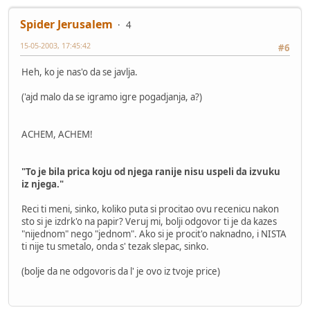
Spider Jerusalem
4
15-05-2003, 17:45:42
#6
Heh, ko je nas'o da se javlja.
('ajd malo da se igramo igre pogadjanja, a?)
ACHEM, ACHEM!
"To je bila prica koju od njega ranije nisu uspeli da izvuku
iz njega."
Reci ti meni, sinko, koliko puta si procitao ovu recenicu nakon
sto si je izdrk'o na papir? Veruj mi, bolji odgovor ti je da kazes
"nijednom" nego "jednom". Ako si je procit'o naknadno, i NISTA
ti nije tu smetalo, onda s' tezak slepac, sinko.
(bolje da ne odgovoris da l' je ovo iz tvoje price)