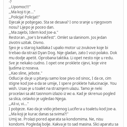
-?
,,Upomoc!!!"
,,Ma koji ti je..."
,,Policija! Policija!!"
Djecak je pobjegao. Sta se desava? I ono sranje u njegovom
nosu? Lijepo je poceo dan.
,,Ma zajebi, Idem kod Joe-a."
Restoran ,,Joe's breakfest". Omlet sa slaninom. Jos jedan
zivotni uzitak. Divno.
Sjeo je u starog kadilaka I upalio motor uz zvukove koje bi
trebao da istrazi Dyan Dog. Nije gladan, zato I vozi polako. Dok
mu dodje apetit. Oprobana taktika. Li opet nesto nije u redu.
Sve je nekako cudno. I opet one proklete cijevi, koje vire
ljudima iz noseva.
,,Kao sline, jebote."
Odluci je da je u pitanju samo lose pivo od sinoc, I da ce, cim
stigne kod Joe-a da se umije, I spere proklete halucinacije. You
wish. Usao je u toalet na straznjem ulazu. Tamo je neki
procelavi sa akt tasnnom izlazio iz wc-a. Kad je skrenuo pogled
sa slica, celavko je ugledao Njega.
,,Ali vi, vi..."
I pobjeze. Kao da je vidio jebenog Lucifera u toaletu kod Joe-a.
,,Ma koji je kurac danas sa svima?!"
Umij se. Prolazi pored aparata sa kondomima. Ne, nisu
kondomi. Pogledaj bolje. Kakva je to sad masina. Slici aparatu sa