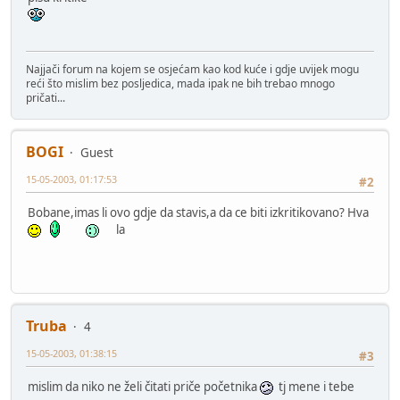
Najjači forum na kojem se osjećam kao kod kuće i gdje uvijek mogu
reći što mislim bez posljedica, mada ipak ne bih trebao mnogo
pričati...
BOGI
Guest
15-05-2003, 01:17:53
#2
Bobane,imas li ovo gdje da stavis,a da ce biti izkritikovano? Hva
la
Truba
4
15-05-2003, 01:38:15
#3
mislim da niko ne želi čitati priče početnika
tj mene i tebe