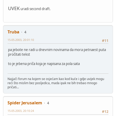
UVEK
uradi second draft.
Truba
4
15-05-2003, 20:01:10
#11
pa jebote ne radi u dnevnim novinama da mora petnaest puta
pročitati tekst
to je jebena priča koja je napisana za pola sata
Najjači forum na kojem se osjećam kao kod kuće i gdje uvijek mogu
reći što mislim bez posljedica, mada ipak ne bih trebao mnogo
pričati...
Spider Jerusalem
4
15-05-2003, 20:10:24
#12