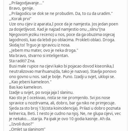
,,Prilagodjavanje..."
Bravo, genije.
,,Prilagodicu se dok se ne probudim. Da, to cu da uradim."
,,Korak prvi"
Uze onu cijev iz aparata,I poce da je namjesta. Jos jedan poen
za dosjetljivost. Kad je najzad namjestio onu ,,slinu"(na
Njegovom jeziku receno) u nos, poce da ga obuzima osjecaj
lagodnosti, kao da lebdi po oblacima. Prokleti oblaci. Droga.
Skidaj to! Trguo je spravicu iz nosa.
,,Jebem mu mater, ovo je neka droga."
Ma bravo, stvarno si inteligentan.
Sta raditi? Zna.
Busi male rupice na cijevi kako bi pojacao dovod kiseonika,I
neutralizovao marihuanu(da, tako je nazvao). Stavlja ponovo
ono govno u nos. sad je bolje. Puno. Izadji u svjet, uklopi se.
,,Kao jebeni kameleon."
Bas kao kameleon.
Izadje u svijet, po svoja jaja I slaninu.
Kao sto je I ocekivao, nista se nie promjenilo. Svi jos nose
spravice u nozdrvama, ali, dobro, bar ga niko ne primjecuje.
Sjeda za sto broj 13(cista koincidencija). Prilazi u dobro poznata
kelnerica, Beti. I nesto je cudno na njoj. Ne, ne glupa cijevi, vec
je nekako....starija. Pa ipak je ovo 10 godia kasnije. Ah da.
,,Izvoli duso?"
,,Omlet sa slaninom"