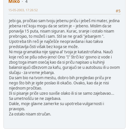
Miko
4
15-05-2003, 17:26:52
#5
Jebi ga, pročitao sam tvoju jebenu priču i jebeš mi mater, jedina
jebena reč koju mogu da se setim je – jebeno. Mislim da se
ponavlja 15 puta, nisam siguran. Kurac, sranje i ostalo nisam
prebrojao, to možeš i sam. Stil se ne gradi "jebanjem ".
Upotreba tih reči je najčešće neopravdana i kao takva
predstavlja čisti višak bez koga se može.
Ni moja gramatika nije sjajna al' tvoja je katastrofalna. Nauči
koje reči se pišu odvo-jeno! Ono "I" štrči ko' govno iz vode i
zbog toga imam osećaj kao da si priču napisao u kuhinji
balansirajući džezvom za kafu, gurajući se u autobusu ili u ovom
slučaju - za vreme jebanja.
Da sam bio na tvom mestu, dobro bih pregledao priču pre
nego što bih je igde poslao ili okačio. Ovako, kao da je nisi
nijednom pročitao.
Ili si pisanje priče uzeo suviše olako ili si se samo zajebavao...
Sa umetnošću se ne zajebava.
Dakle, moje glavne zamerke su upotreba vulgarnosti i
pravopis.
Za ostalo nisam stručan.