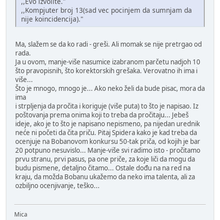
,,Evo izvolite."
,,Kompjuter broj 13(sad vec pocinjem da sumnjam da
nije koincidencija)."
Ma, slažem se da ko radi - greši. Ali momak se nije pretrgao od
rada.
Ja u ovom, manje-više nasumice izabranom parčetu nadjoh 10
što pravopisnih, što korektorskih grešaka. Verovatno ih ima i
više...
Što je mnogo, mnogo je... Ako neko želi da bude pisac, mora da
ima
i strpljenja da pročita i koriguje (više puta) to što je napisao. Iz
poštovanja prema onima koji to treba da pročitaju... Jebeš
ideje, ako je to što je napisano nepismeno, pa nijedan urednik
neće ni početi da čita priču. Pitaj Spidera kako je kad treba da
ocenjuje na Bobanovom konkursu 50-tak priča, od kojih je bar
20 potpuno nesuvislo... Manje-više svi radimo isto - pročitamo
prvu stranu, prvi pasus, pa one priče, za koje liči da mogu da
budu pismene, detaljno čitamo... Ostale dođu na na red na
kraju, da možda Bobanu ukažemo da neko ima talenta, ali za
ozbiljno ocenjivanje, teško...
Mica