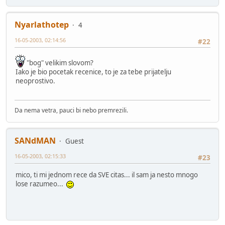
Nyarlathotep
4
16-05-2003, 02:14:56
#22
"bog" velikim slovom?
Iako je bio pocetak recenice, to je za tebe prijatelju
neoprostivo.
Da nema vetra, pauci bi nebo premrezili.
SANdMAN
Guest
16-05-2003, 02:15:33
#23
mico, ti mi jednom rece da SVE citas... il sam ja nesto mnogo
lose razumeo...