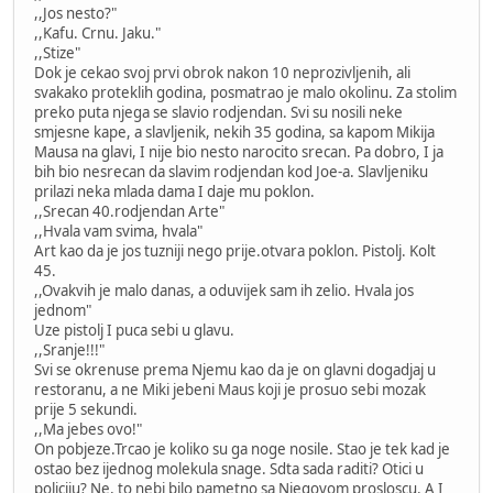
,,Jos nesto?"
,,Kafu. Crnu. Jaku."
,,Stize"
Dok je cekao svoj prvi obrok nakon 10 neprozivljenih, ali
svakako proteklih godina, posmatrao je malo okolinu. Za stolim
preko puta njega se slavio rodjendan. Svi su nosili neke
smjesne kape, a slavljenik, nekih 35 godina, sa kapom Mikija
Mausa na glavi, I nije bio nesto narocito srecan. Pa dobro, I ja
bih bio nesrecan da slavim rodjendan kod Joe-a. Slavljeniku
prilazi neka mlada dama I daje mu poklon.
,,Srecan 40.rodjendan Arte"
,,Hvala vam svima, hvala"
Art kao da je jos tuzniji nego prije.otvara poklon. Pistolj. Kolt
45.
,,Ovakvih je malo danas, a oduvijek sam ih zelio. Hvala jos
jednom"
Uze pistolj I puca sebi u glavu.
,,Sranje!!!"
Svi se okrenuse prema Njemu kao da je on glavni dogadjaj u
restoranu, a ne Miki jebeni Maus koji je prosuo sebi mozak
prije 5 sekundi.
,,Ma jebes ovo!"
On pobjeze.Trcao je koliko su ga noge nosile. Stao je tek kad je
ostao bez ijednog molekula snage. Sdta sada raditi? Otici u
policiju? Ne, to nebi bilo pametno sa Njegovom prosloscu. A I