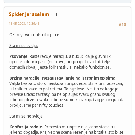
Spider Jerusalem
4
15-05-2003, 19:36:45
#10
OK, my two cents oko price:
Sta mi se svidja:
Psovanje
. Rasterecuje naraciju, a buduci da je glavni lik
opusten dobro pase (ne travu, nego cipela, za ljubitelje
domacih slova). Jeste folirantski, ali nekako funkcionise.
Brzina naracije
i
nezaustavljanje na iscrpnim opisima
.
Valjda bas zato sto si neiskusan pripovedac stil je brz, odsecan,
u kratkim, zucnim pokretima. To nije lose. Nisi tip na koga je
previse uticao fantasy, pa ne opisujes svaku granu svakog
jebenog drveta svake jebene sume kroz koju tvoj jebani junak
prodje. Ima par nifty touches.
Sta mi se ne svidja:
Konfuzija radnje.
Precesto mi uopste nije jasno sta se tu
jebeno dogadja. Kraj vecine scena resen je na brzaka, sto bi se