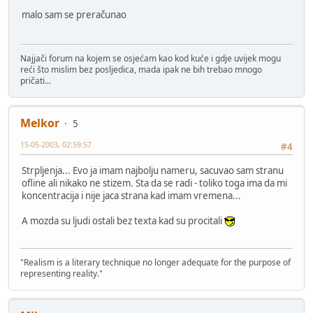
malo sam se preračunao
Najjači forum na kojem se osjećam kao kod kuće i gdje uvijek mogu
reći što mislim bez posljedica, mada ipak ne bih trebao mnogo
pričati...
Melkor
5
15-05-2003, 02:59:57
#4
Strpljenja... Evo ja imam najbolju nameru, sacuvao sam stranu
ofline ali nikako ne stizem. Sta da se radi - toliko toga ima da mi
koncentracija i nije jaca strana kad imam vremena...
A mozda su ljudi ostali bez texta kad su procitali
"Realism is a literary technique no longer adequate for the purpose of
representing reality."