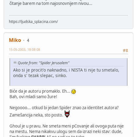
čitanje barem na tom najosnovnijem nivou...
https://ljudska_splacina.com/
Miko
4
15-05-2003, 18:08:08
#8
Quote from: "Spider Jerusalem"
Ako si je procit'o naknadno, i NISTA ti nije tu smetalo,
onda s' tezak slepac, sinko.
Biće da je autoru promaklo. Eh...
Bah, ovi mladi samo žure!
Negoooo... otkud bi jedan Spider znao za identitet autora?
Zamešancija neka, sto posto.
Ghoul je u pravu. Ne smeta meni pCovanje ali ovoga puta nije
na mestu. Nema nikakvu ulogu sem da izrazi neki stav: dude,
I'm fucking
SHARP
! Al' ne radi se to tako.