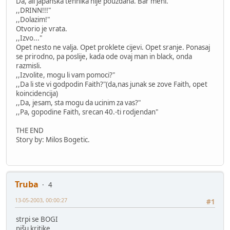
Da, ali japanska tehnika nije pouzdana. Bar meni.
,,DRINN!!!"
,,Dolazim!"
Otvorio je vrata.
,,Izvo..."
Opet nesto ne valja. Opet proklete cijevi. Opet sranje. Ponasaj
se prirodno, pa poslije, kada ode ovaj man in black, onda
razmisli.
,,Izvolite, mogu li vam pomoci?"
,,Da li ste vi godpodin Faith?"(da,nas junak se zove Faith, opet
koincidencija)
,,Da, jesam, sta mogu da ucinim za vas?"
,,Pa, gopodine Faith, srecan 40.-ti rodjendan"
THE END
Story by: Milos Bogetic.
Truba
4
13-05-2003, 00:00:27
#1
strpi se BOGI
pišu kritike