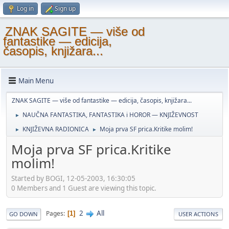
Log in
Sign up
ZNAK SAGITE — više od
fantastike — edicija,
časopis, knjižara...
Main Menu
ZNAK SAGITE — više od fantastike — edicija, časopis, knjižara...
NAUČNA FANTASTIKA, FANTASTIKA i HOROR — KNJIŽEVNOST
►
KNJIŽEVNA RADIONICA
Moja prva SF prica.Kritike molim!
►
►
Moja prva SF prica.Kritike
molim!
Started by BOGI, 12-05-2003, 16:30:05
0 Members and 1 Guest are viewing this topic.
2
All
Pages
1
GO DOWN
USER ACTIONS