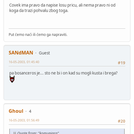
Covek ima pravo da napise losu pricu, ali nema pravo ni od
koga da trazi pohvalu zbog toga.
Put ćemo naći ili ćemo ga napraviti.
SANdMAN
Guest
16-05-2003, 01:45:40
#19
pa bosanceros je... sto ne bi i on kad su mogli kusta i brega?
Ghoul
4
16-05-2003, 01:56:49
#20
Quote from: "komunjara"