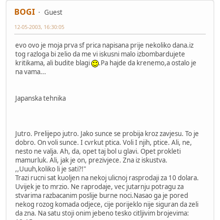
BOGI
Guest
12-05-2003, 16:30:05
evo ovo je moja prva sf prica napisana prije nekoliko dana.iz
tog razloga bi zelio da me vi iskusni malo izbombardujete
kritikama, ali budite blagi
.Pa hajde da krenemo,a ostalo je
na vama...
Japanska tehnika
Jutro. Prelijepo jutro. Jako sunce se probija kroz zavjesu. To je
dobro. On voli sunce. I cvrkut ptica. Voli I njih, ptice. Ali, ne,
nesto ne valja. Ah, da, opet taj bol u glavi. Opet prokleti
mamurluk. Ali, jak je on, prezivjece. Zna iz iskustva.
,,Uuuh,koliko li je sati?!"
Trazi rucni sat kuoljen na nekoj ulicnoj rasprodaji za 10 dolara.
Uvijek je to mrzio. Ne raprodaje, vec jutarnju potragu za
stvarima razbacanim poslije burne noci.Nasao ga je pored
nekog rozog komada odjece, cije porijeklo nije siguran da zeli
da zna. Na satu stoji onim jebeno tesko citljivim brojevima: