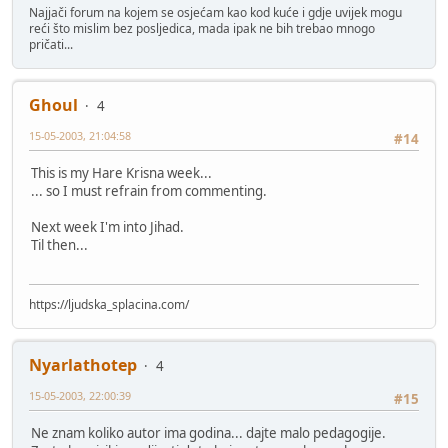
Najjači forum na kojem se osjećam kao kod kuće i gdje uvijek mogu
reći što mislim bez posljedica, mada ipak ne bih trebao mnogo
pričati...
Ghoul
4
15-05-2003, 21:04:58
#14
This is my Hare Krisna week...
... so I must refrain from commenting.
Next week I'm into Jihad.
Til then...
https://ljudska_splacina.com/
Nyarlathotep
4
15-05-2003, 22:00:39
#15
Ne znam koliko autor ima godina... dajte malo pedagogije.