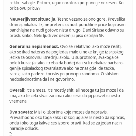
reklo - sabajle. Pritom, ugao naratora potpuno je neresen. Ko
prica ovu pricu??
Neuverljivost situacija.
Tesno vezano za ono gore. Prevelika
drama, nikakav lik, nepretencioznost punchline price koja osim
panchlajna ne nudi gotovo nista drugo. Dani Siriusa odavno su
prosli, sinko. Neki ljudi vec deceniju pisu ozbiljan SF.
Generalna nepismenost.
Ovo se relativno lako moze resiti,
ako se ikad nateras da pogledas malo u neke knjige iz srpskog
jezika za osnovnu i srednju skolu. U suprotnom, svakoga ce
boleti kurac (a tako i treba da bude) da li si ti nekakav barbaro-
genije spisalackog stvaralastva ako ne znas gde ide tacka,
zarez, i ako padeze koristis po principu randoma. O stilskim
nedoslednostima da i ne govorimo.
Overall:
it's a mess, it's mostly shit, ali necega tu jos moze i da
ima, ako te cela stvar zanima i ako resis da joj posvetis nesto
vremena.
Dva saveta:
Misli o izborima koje mozes da napravis.
Prevashodno oko toga kako i iz kog ugla zelis nesto da ispricas,
onda i oko toga kakve ces izbore praviti kad se za jedan nacin
naracije odlucis.
I: