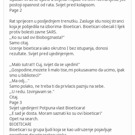
postoji opasnost od rata. Svijet pred kolapsom.
Page 2
Rat sprijecen u posljednjem trenutku. Zasluge idu noioj stranci
koja je pobjedila na izborima- Bioeticari. Bioeticari obecali I lijek
protiv bolesti zavne SARS.
,,Ko su sad ovi Biobogznasta?"
Samo citaj.
Ucenje bioeticara iako okrutno I bez istupanja, donosi
rezultate. Svijet pred ujedinjenjem.
,,Malo sutra!!! Cuj, svijet da se ujedini!"
,,Gospodine,mozete li malo tise,mi pokusavamo da ucimo, ipak
smo u biblioteci?"
,,Ma odj..."
Samo polako, ne treba ti da privlacis paznju na sebe.
,,U redu. Izvinjavam se."
Citaj.
Page 3
Svijet ujedinjen! Potpuna vlast Bioeticara!
,,E sad je dosta. Moram saznati ko su ovi bioeticari"
Opet na search.
BIOETICARI
Bioeticari su grupa ljudi koja se kao udruzenje pojavljuje
pocetkom devetnaestog vijeka...