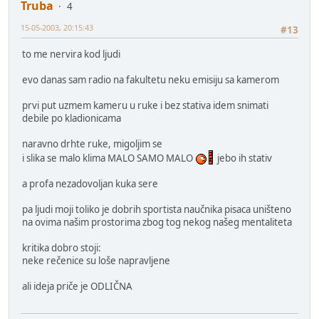
Truba
4
15-05-2003, 20:15:43
#13
to me nervira kod ljudi
evo danas sam radio na fakultetu neku emisiju sa kamerom
prvi put uzmem kameru u ruke i bez stativa idem snimati
debile po kladionicama
naravno drhte ruke, migoljim se
i slika se malo klima MALO SAMO MALO
jebo ih stativ
a profa nezadovoljan kuka sere
pa ljudi moji toliko je dobrih sportista naučnika pisaca uništeno
na ovima našim prostorima zbog tog nekog našeg mentaliteta
kritika dobro stoji:
neke rečenice su loše napravljene
ali ideja priče je ODLIČNA