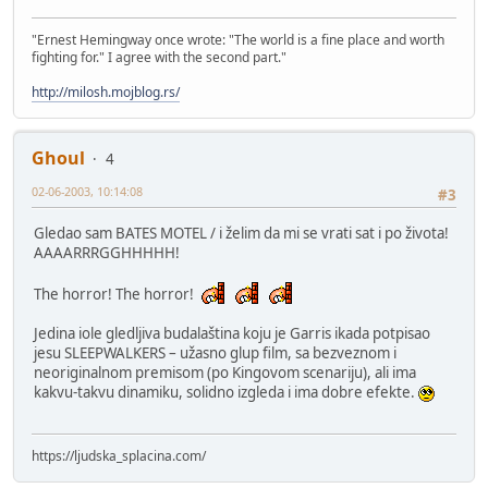
"Ernest Hemingway once wrote: "The world is a fine place and worth
fighting for." I agree with the second part."
http://milosh.mojblog.rs/
Ghoul
4
02-06-2003, 10:14:08
#3
Gledao sam BATES MOTEL / i želim da mi se vrati sat i po života!
AAAARRRGGHHHHH!
The horror! The horror!
Jedina iole gledljiva budalaština koju je Garris ikada potpisao
jesu SLEEPWALKERS – užasno glup film, sa bezveznom i
neoriginalnom premisom (po Kingovom scenariju), ali ima
kakvu-takvu dinamiku, solidno izgleda i ima dobre efekte.
https://ljudska_splacina.com/