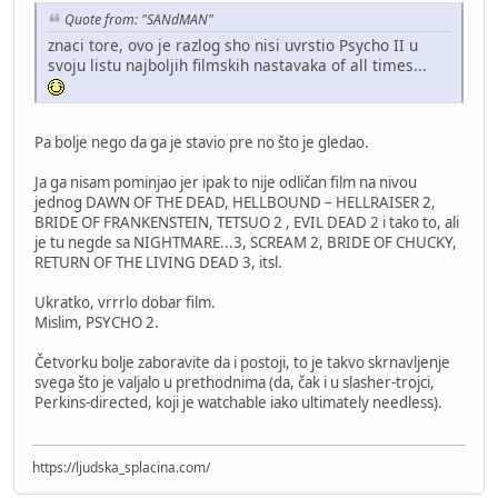
Quote from: "SANdMAN"
znaci tore, ovo je razlog sho nisi uvrstio Psycho II u
svoju listu najboljih filmskih nastavaka of all times...
Pa bolje nego da ga je stavio pre no što je gledao.
Ja ga nisam pominjao jer ipak to nije odličan film na nivou
jednog DAWN OF THE DEAD, HELLBOUND – HELLRAISER 2,
BRIDE OF FRANKENSTEIN, TETSUO 2 , EVIL DEAD 2 i tako to, ali
je tu negde sa NIGHTMARE...3, SCREAM 2, BRIDE OF CHUCKY,
RETURN OF THE LIVING DEAD 3, itsl.
Ukratko, vrrrlo dobar film.
Mislim, PSYCHO 2.
Četvorku bolje zaboravite da i postoji, to je takvo skrnavljenje
svega što je valjalo u prethodnima (da, čak i u slasher-trojci,
Perkins-directed, koji je watchable iako ultimately needless).
https://ljudska_splacina.com/