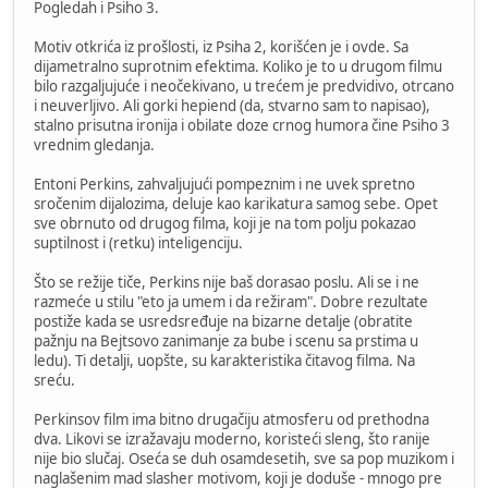
Pogledah i Psiho 3.
Motiv otkrića iz prošlosti, iz Psiha 2, korišćen je i ovde. Sa
dijametralno suprotnim efektima. Koliko je to u drugom filmu
bilo razgaljujuće i neočekivano, u trećem je predvidivo, otrcano
i neuverljivo. Ali gorki hepiend (da, stvarno sam to napisao),
stalno prisutna ironija i obilate doze crnog humora čine Psiho 3
vrednim gledanja.
Entoni Perkins, zahvaljujući pompeznim i ne uvek spretno
sročenim dijalozima, deluje kao karikatura samog sebe. Opet
sve obrnuto od drugog filma, koji je na tom polju pokazao
suptilnost i (retku) inteligenciju.
Što se režije tiče, Perkins nije baš dorasao poslu. Ali se i ne
razmeće u stilu "eto ja umem i da režiram". Dobre rezultate
postiže kada se usredsređuje na bizarne detalje (obratite
pažnju na Bejtsovo zanimanje za bube i scenu sa prstima u
ledu). Ti detalji, uopšte, su karakteristika čitavog filma. Na
sreću.
Perkinsov film ima bitno drugačiju atmosferu od prethodna
dva. Likovi se izražavaju moderno, koristeći sleng, što ranije
nije bio slučaj. Oseća se duh osamdesetih, sve sa pop muzikom i
naglašenim mad slasher motivom, koji je doduše - mnogo pre