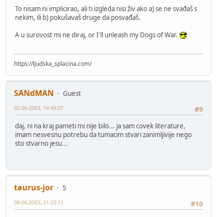
To nisam ni implicirao, ali ti izgleda nisi živ ako a) se ne svađaš s
nekim, ili b) pokušavaš druge da posvađaš.
A u surovost mi ne diraj, or I'll unleash my Dogs of War.
https://ljudska_splacina.com/
SANdMAN
Guest
02-06-2003, 14:49:07
#9
daj, ni na kraj pameti mi nije bilo... ja sam covek literature,
imam nesvesnu potrebu da tumacim stvari zanimljivije nego
sto stvarno jesu...
taurus-jor
5
08-06-2003, 21:23:11
#10