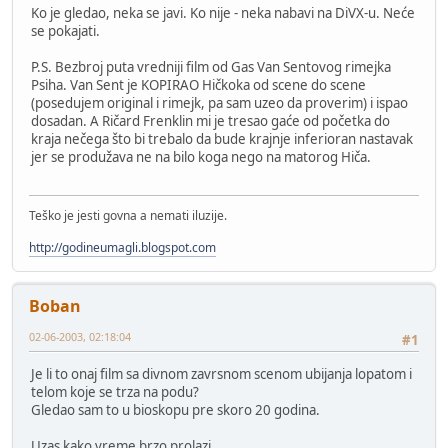
Ko je gledao, neka se javi. Ko nije - neka nabavi na DiVX-u. Neće
se pokajati.
P.S. Bezbroj puta vredniji film od Gas Van Sentovog rimejka
Psiha. Van Sent je KOPIRAO Hičkoka od scene do scene
(posedujem original i rimejk, pa sam uzeo da proverim) i ispao
dosadan. A Ričard Frenklin mi je tresao gaće od početka do
kraja nečega što bi trebalo da bude krajnje inferioran nastavak
jer se produžava ne na bilo koga nego na matorog Hiča.
Teško je jesti govna a nemati iluzije.
http://godineumagli.blogspot.com
Boban
02-06-2003, 02:18:04
#1
Je li to onaj film sa divnom zavrsnom scenom ubijanja lopatom i
telom koje se trza na podu?
Gledao sam to u bioskopu pre skoro 20 godina.
Uzas kako vreme brzo prolazi...