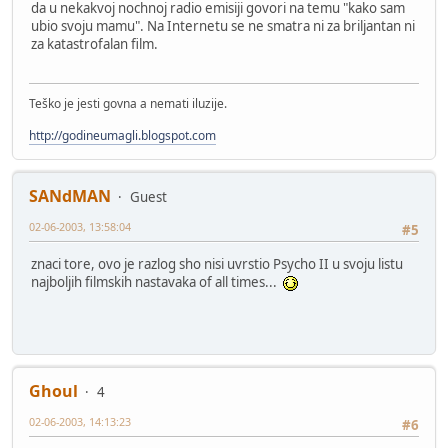
da u nekakvoj nochnoj radio emisiji govori na temu "kako sam
ubio svoju mamu". Na Internetu se ne smatra ni za briljantan ni
za katastrofalan film.
Teško je jesti govna a nemati iluzije.
http://godineumagli.blogspot.com
SANdMAN
Guest
02-06-2003, 13:58:04
#5
znaci tore, ovo je razlog sho nisi uvrstio Psycho II u svoju listu
najboljih filmskih nastavaka of all times...
Ghoul
4
02-06-2003, 14:13:23
#6