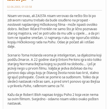
02-06-2003, 01:03:58
Nisam verovao, ali ZAISTA nisam verovao da nešto što bi po
zdravom razumu trebalo da bude osuđeno na propast -
nastavak
najslavnijeg Hičkokovog filma - može ispasti ovoliko
dobro. Režiser Ričard Frenklin ne samo što je lično poznavao
starog majstora, već se potrudio da mu uđe u cipele... a da pri
tom ne ispadne smešan. U najmanju ruku nije isporučio stilsku
kopiju Hičkokovog rada na
Psihu
. Odao je počast ali i otišao
dalje.
Scenario Toma Holanda veoma je inteligentan, sa dijalozima koji
podižu žmarce. A 22 godine stariji Entoni Perkins igra isto toliko
starijeg Normana Bejtsa kojeg su pustili na slobodu... i još je
jeziviji nego u prvom filmu. Valjda je jedva dočekao da mu
ponovo daju ulogu koju je čitavog života nosio kao krst, stalno
igrajući psihopate. Čovek se pomirio sa sudbinom. Toliko da je
sledeći nastavak režirao sam, a pred smrt ponovo igrao Bejtsa
u prikvelu
Psiha
, rađenom samo za TV.
Kažu da je Robert Bloh napisao knjigu Psiho 2 koja veze nema
sa ovim filmom. Svejedno - odavno nisam video ovako pošten
nastavak.