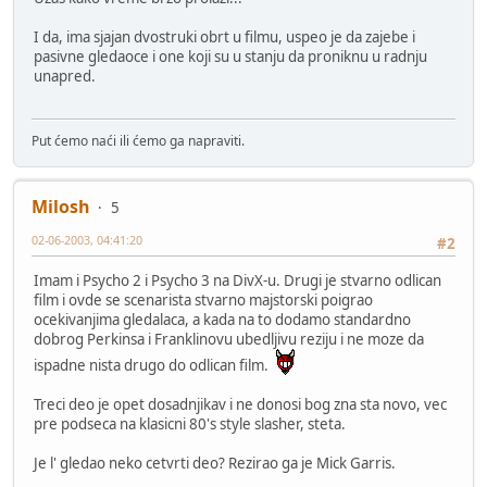
I da, ima sjajan dvostruki obrt u filmu, uspeo je da zajebe i
pasivne gledaoce i one koji su u stanju da proniknu u radnju
unapred.
Put ćemo naći ili ćemo ga napraviti.
Milosh
5
02-06-2003, 04:41:20
#2
Imam i Psycho 2 i Psycho 3 na DivX-u. Drugi je stvarno odlican
film i ovde se scenarista stvarno majstorski poigrao
ocekivanjima gledalaca, a kada na to dodamo standardno
dobrog Perkinsa i Franklinovu ubedljivu reziju i ne moze da
ispadne nista drugo do odlican film.
Treci deo je opet dosadnjikav i ne donosi bog zna sta novo, vec
pre podseca na klasicni 80's style slasher, steta.
Je l' gledao neko cetvrti deo? Rezirao ga je Mick Garris.