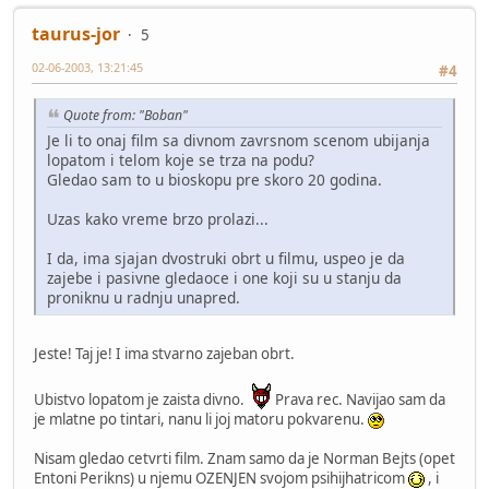
taurus-jor
5
02-06-2003, 13:21:45
#4
Quote from: "Boban"
Je li to onaj film sa divnom zavrsnom scenom ubijanja
lopatom i telom koje se trza na podu?
Gledao sam to u bioskopu pre skoro 20 godina.
Uzas kako vreme brzo prolazi...
I da, ima sjajan dvostruki obrt u filmu, uspeo je da
zajebe i pasivne gledaoce i one koji su u stanju da
proniknu u radnju unapred.
Jeste! Taj je! I ima stvarno zajeban obrt.
Ubistvo lopatom je zaista divno.
Prava rec. Navijao sam da
je mlatne po tintari, nanu li joj matoru pokvarenu.
Nisam gledao cetvrti film. Znam samo da je Norman Bejts (opet
Entoni Perikns) u njemu OZENJEN svojom psihijhatricom
, i