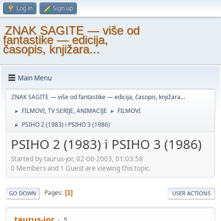
Log in
Sign up
ZNAK SAGITE — više od
fantastike — edicija,
časopis, knjižara...
Main Menu
ZNAK SAGITE — više od fantastike — edicija, časopis, knjižara...
FILMOVI, TV SERIJE, ANIMACIJE
FILMOVI
►
►
PSIHO 2 (1983) i PSIHO 3 (1986)
►
PSIHO 2 (1983) i PSIHO 3 (1986)
Started by taurus-jor, 02-06-2003, 01:03:58
0 Members and 1 Guest are viewing this topic.
Pages
1
GO DOWN
USER ACTIONS
taurus-jor
5