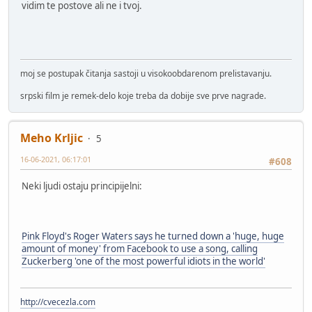
vidim te postove ali ne i tvoj.
moj se postupak čitanja sastoji u visokoobdarenom prelistavanju.
srpski film je remek-delo koje treba da dobije sve prve nagrade.
Meho Krljic
5
16-06-2021, 06:17:01
#608
Neki ljudi ostaju principijelni:
Pink Floyd's Roger Waters says he turned down a 'huge, huge
amount of money' from Facebook to use a song, calling
Zuckerberg 'one of the most powerful idiots in the world'
http://cvecezla.com