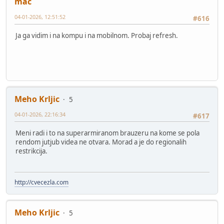
mac
04-01-2026, 12:51:52
#616
Ja ga vidim i na kompu i na mobilnom. Probaj refresh.
Meho Krljic
5
04-01-2026, 22:16:34
#617
Meni radi i to na superarmiranom brauzeru na kome se pola
rendom jutjub videa ne otvara. Morad a je do regionalih
restrikcija.
http://cvecezla.com
Meho Krljic
5