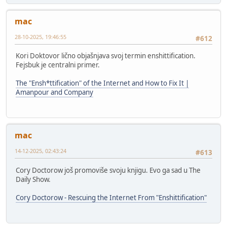
mac
28-10-2025, 19:46:55
#612
Kori Doktovor lično objašnjava svoj termin enshittification.
Fejsbuk je centralni primer.
The "Ensh*ttification" of the Internet and How to Fix It |
Amanpour and Company
mac
14-12-2025, 02:43:24
#613
Cory Doctorow još promoviše svoju knjigu. Evo ga sad u The
Daily Show.
Cory Doctorow - Rescuing the Internet From "Enshittification"