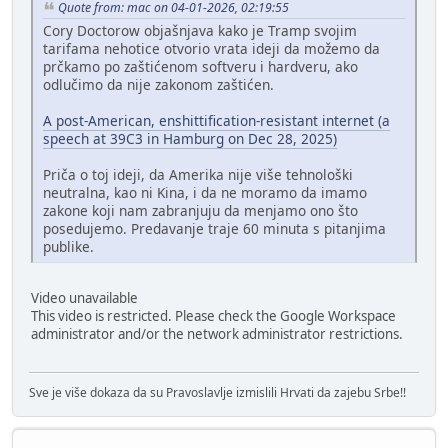
Quote from: mac on 04-01-2026, 02:19:55
Cory Doctorow objašnjava kako je Tramp svojim
tarifama nehotice otvorio vrata ideji da možemo da
prčkamo po zaštićenom softveru i hardveru, ako
odlučimo da nije zakonom zaštićen.
A post-American, enshittification-resistant internet (a
speech at 39C3 in Hamburg on Dec 28, 2025)
Priča o toj ideji, da Amerika nije više tehnološki
neutralna, kao ni Kina, i da ne moramo da imamo
zakone koji nam zabranjuju da menjamo ono što
posedujemo. Predavanje traje 60 minuta s pitanjima
publike.
Video unavailable
This video is restricted. Please check the Google Workspace
administrator and/or the network administrator restrictions.
Sve je više dokaza da su Pravoslavlje izmislili Hrvati da zajebu Srbe!!