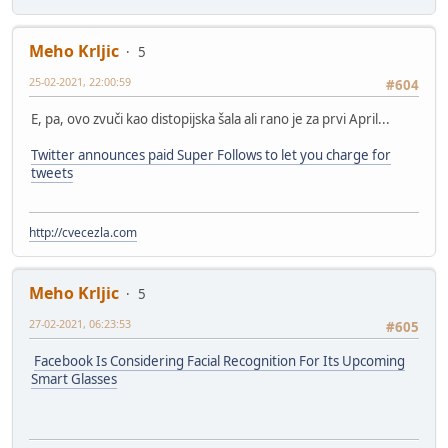
Meho Krljic
5
25-02-2021, 22:00:59
#604
E, pa, ovo zvuči kao distopijska šala ali rano je za prvi April...
Twitter announces paid Super Follows to let you charge for
tweets
http://cvecezla.com
Meho Krljic
5
27-02-2021, 06:23:53
#605
Facebook Is Considering Facial Recognition For Its Upcoming
Smart Glasses