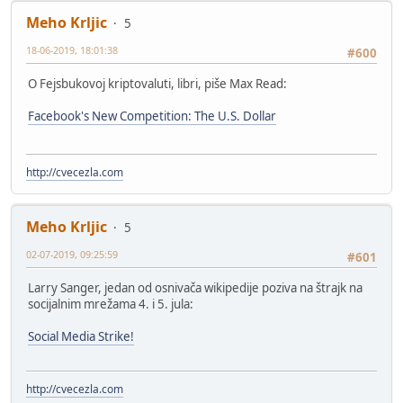
Meho Krljic
5
18-06-2019, 18:01:38
#600
O Fejsbukovoj kriptovaluti, libri, piše Max Read:
Facebook's New Competition: The U.S. Dollar
http://cvecezla.com
Meho Krljic
5
02-07-2019, 09:25:59
#601
Larry Sanger, jedan od osnivača wikipedije poziva na štrajk na
socijalnim mrežama 4. i 5. jula:
Social Media Strike!
http://cvecezla.com