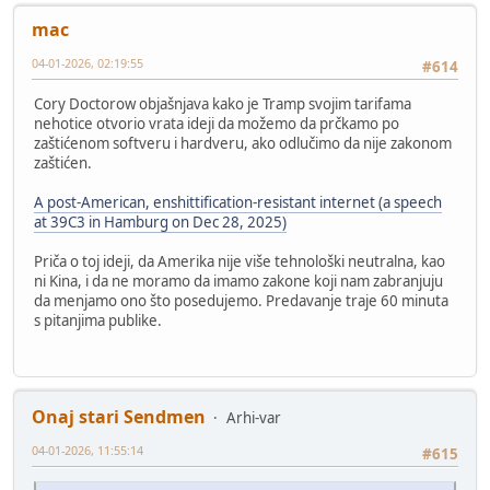
mac
04-01-2026, 02:19:55
#614
Cory Doctorow objašnjava kako je Tramp svojim tarifama
nehotice otvorio vrata ideji da možemo da prčkamo po
zaštićenom softveru i hardveru, ako odlučimo da nije zakonom
zaštićen.
A post-American, enshittification-resistant internet (a speech
at 39C3 in Hamburg on Dec 28, 2025)
Priča o toj ideji, da Amerika nije više tehnološki neutralna, kao
ni Kina, i da ne moramo da imamo zakone koji nam zabranjuju
da menjamo ono što posedujemo. Predavanje traje 60 minuta
s pitanjima publike.
Onaj stari Sendmen
Arhi-var
04-01-2026, 11:55:14
#615