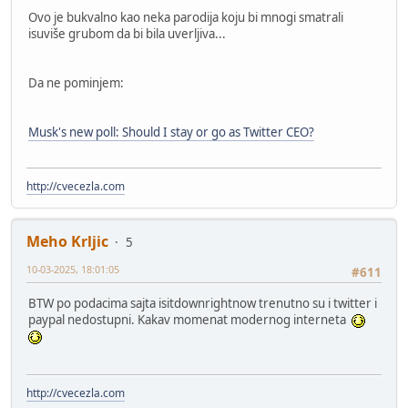
Ovo je bukvalno kao neka parodija koju bi mnogi smatrali
isuviše grubom da bi bila uverljiva...
Da ne pominjem:
Musk's new poll: Should I stay or go as Twitter CEO?
http://cvecezla.com
Meho Krljic
5
10-03-2025, 18:01:05
#611
BTW po podacima sajta isitdownrightnow trenutno su i twitter i
paypal nedostupni. Kakav momenat modernog interneta
http://cvecezla.com