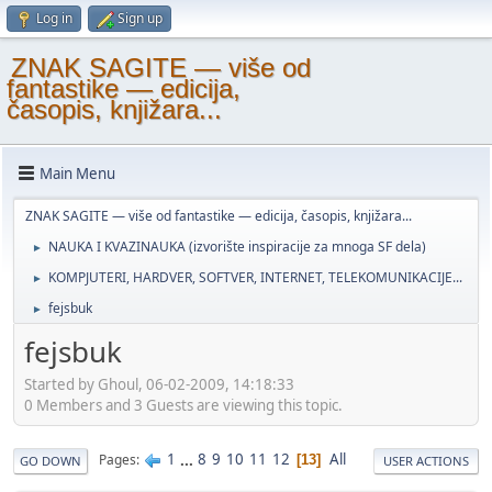
Log in
Sign up
ZNAK SAGITE — više od
fantastike — edicija,
časopis, knjižara...
Main Menu
ZNAK SAGITE — više od fantastike — edicija, časopis, knjižara...
NAUKA I KVAZINAUKA (izvorište inspiracije za mnoga SF dela)
►
KOMPJUTERI, HARDVER, SOFTVER, INTERNET, TELEKOMUNIKACIJE...
►
fejsbuk
►
fejsbuk
Started by Ghoul, 06-02-2009, 14:18:33
0 Members and 3 Guests are viewing this topic.
1
...
8
9
10
11
12
All
Pages
13
GO DOWN
USER ACTIONS