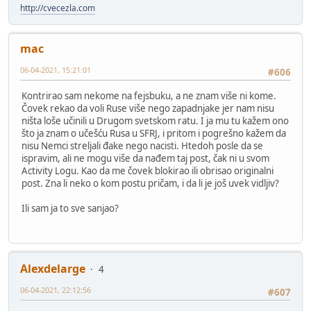
http://cvecezla.com
mac
06-04-2021, 15:21:01
#606
Kontrirao sam nekome na fejsbuku, a ne znam više ni kome.
Čovek rekao da voli Ruse više nego zapadnjake jer nam nisu
ništa loše učinili u Drugom svetskom ratu. I ja mu tu kažem ono
što ja znam o učešću Rusa u SFRJ, i pritom i pogrešno kažem da
nisu Nemci streljali đake nego nacisti. Htedoh posle da se
ispravim, ali ne mogu više da nađem taj post, čak ni u svom
Activity Logu. Kao da me čovek blokirao ili obrisao originalni
post. Zna li neko o kom postu pričam, i da li je još uvek vidljiv?
Ili sam ja to sve sanjao?
Alexdelarge
4
06-04-2021, 22:12:56
#607