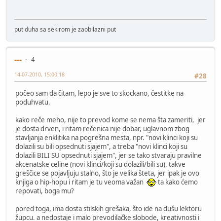
put duha sa sekirom je zaobilazni put
---
4
14-07-2010, 15:00:18
#28
počeo sam da čitam, lepo je sve to skockano, čestitke na
poduhvatu.
kako reče meho, nije to prevod kome se nema šta zameriti, jer
je dosta drven, i ritam rečenica nije dobar, uglavnom zbog
stavljanja enklitika na pogrešna mesta, npr. "novi klinci koji su
dolazili su bili opsednuti sjajem", a treba "novi klinci koji su
dolazili BILI SU opsednuti sjajem", jer se tako stvaraju pravilne
akcenatske celine (novi klinci/koji su dolazili/bili su). takve
greščice se pojavljuju stalno, što je velika šteta, jer ipak je ovo
knjiga o hip-hopu i ritam je tu veoma važan
ta kako ćemo
repovati, boga mu?
pored toga, ima dosta stilskih grešaka, što ide na dušu lektoru
župcu. a nedostaje i malo prevodilačke slobode, kreativnosti i