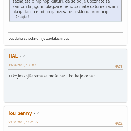
saznajete o hip-hop kulturi, da se bolje upoznate sa
samom knjigom, blagovremeno saznate datume raznih
akcija koje će biti organizovane u sklopu promocije...
Uživajte!
put duha sa sekirom je zaobilazni put
HAL
4
19-04-2010, 13:50:16
#21
U kojim knjižarama se može naći i kolika je cena ?
lou benny
4
29-04-2010, 11:41:27
#22