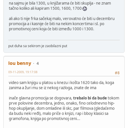
na sajmu je bila 1300, u knjižarama će biti skuplja - ne znam
tačno koliko ali kapiram 1500, 1600, 1700
ali ako ti nije frka sačekaj malo, verovatno će biti u decembru
promocija a i kasnije će biti na nekim koncertima i sl. po
promotivnoj ceni koja će biti između 1000 i 1300.
put duha sa sekirom je zaobilazni put
lou benny
4
09-11-2009, 19:17:08
#8
video sam knjigu u platou u knezu i košta 1620 tako da, koga
zanima a žuri mu se iz nekog razloga, znate de ima
inače glavna promocija se dogovara,
trebalo bi da bude
tokom
prve polovine decembra, jedno, onako, fino celodnevno hip-
hop okupljanje, dom omladine ili skc, par filmova (gledaćemo
da budu neki ređi), malo priče o knjizi, rap i bboy klasici sa
gramofona, knjiga po promotivnoj ceni...