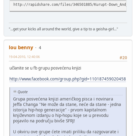
http://rapidshare.com/files/346501885/Kurupt-Down_And_Dir
"...get your kicks all around the world, give a tip to a geisha-girl..."
lou benny
4
19-04-2010, 12:40:06
#20
učlanite se u fb grupu posvećenu knjizi
http://www.facebook.com/group.php?gid=110187459020458
Quote
Grupa posvećena knjizi američkog pisca i novinara
Jeffa Changa "Ne može da stane, neće da stane - jedna
istorija hip-hop generacije" - prvom kapitalnom
književnom izdanju o hip-hopu koje se u prevodu
pojavilo na području bivše SFRJ!
U okviru ove grupe ćete imati priliku da razgovarate i