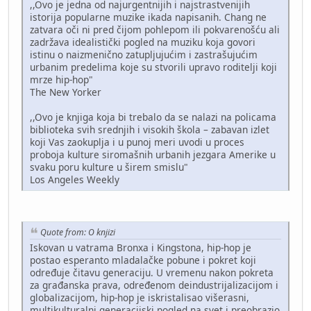
,,Ovo je jedna od najurgentnijih i najstrastvenijih
istorija popularne muzike ikada napisanih. Chang ne
zatvara oči ni pred čijom pohlepom ili pokvarenošću ali
zadržava idealistički pogled na muziku koja govori
istinu o naizmenično zatupljujućim i zastrašujućim
urbanim predelima koje su stvorili upravo roditelji koji
mrze hip-hop"
The New Yorker
,,Ovo je knjiga koja bi trebalo da se nalazi na policama
biblioteka svih srednjih i visokih škola – zabavan izlet
koji Vas zaokuplja i u punoj meri uvodi u proces
proboja kulture siromašnih urbanih jezgara Amerike u
svaku poru kulture u širem smislu"
Los Angeles Weekly
Quote from: O knjizi
Iskovan u vatrama Bronxa i Kingstona, hip-hop je
postao esperanto mladalačke pobune i pokret koji
određuje čitavu generaciju. U vremenu nakon pokreta
za građanska prava, određenom deindustrijalizacijom i
globalizacijom, hip-hop je iskristalisao višerasni,
multikulturalni generacijski pogled na svet i preobrazio