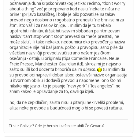
poznavanja duha srpskohrvatskog jezika: recimo, "don't worry
about a thing" već je prepevano kod nas u "neka te ništa ne
brine" (prljavo kazalište), i bolje je bilo pozvati se na takav
prevod nego doslovno i rogobatno prenositi "ne brini se ni za
šta". isto važi i za naslov knjige... mislim da je tu trebalo
upotrebiti infinitiv, ili čak biti sasvim slobodan pa ritmizovani
naslov "can't stop won't stop" prevesti sa "neće prestati, ne
može stati", ili tako nekako. nedoumica oko prevođenja naziva
organizacije nije mi baš jasna, pošto u pravopisu jasno piše da
višečlani nazivi čiji prevod zvuči strano našem jezičkom
osećanju - ostaju u originalu (tipa Comedie Francaise, Neue
Freie Presse, Manchester Guardian itd). skroz mi je nejasno
zašto su išli kod docenta brborića da im
objasni
tu mislim da
su prevodioci napravili dobar izbor, ostavivši nazive organizacija
u izvornom obliku i dodavši prevod u napomene. ono što mi
nikako nije jasno - to je pisanje "new york" i "los angeles". ne
znam kakvo je opravdanje za to, đavli ga izjeli.
no, da ne cepidlačim, zaista nisu u pitanju neki veliki problemi,
ali za neke prevode u budućnosti moglo bi se povesti računa.
Ti si iz Bolivije? Gde je heroin i zašto ste ubili Če Gevaru?