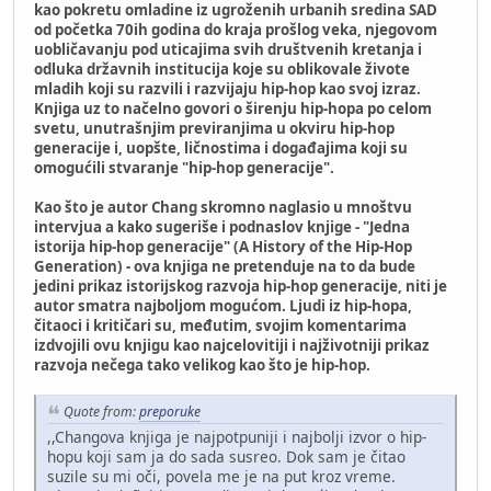
kao pokretu omladine iz ugroženih urbanih sredina SAD
od početka 70ih godina do kraja prošlog veka, njegovom
uobličavanju pod uticajima svih društvenih kretanja i
odluka državnih institucija koje su oblikovale živote
mladih koji su razvili i razvijaju hip-hop kao svoj izraz.
Knjiga uz to načelno govori o širenju hip-hopa po celom
svetu, unutrašnjim previranjima u okviru hip-hop
generacije i, uopšte, ličnostima i događajima koji su
omogućili stvaranje "hip-hop generacije".
Kao što je autor Chang skromno naglasio u mnoštvu
intervjua a kako sugeriše i podnaslov knjige - "Jedna
istorija hip-hop generacije" (A History of the Hip-Hop
Generation) - ova knjiga ne pretenduje na to da bude
jedini prikaz istorijskog razvoja hip-hop generacije, niti je
autor smatra najboljom mogućom. Ljudi iz hip-hopa,
čitaoci i kritičari su, međutim, svojim komentarima
izdvojili ovu knjigu kao najcelovitiji i najživotniji prikaz
razvoja nečega tako velikog kao što je hip-hop.
Quote from:
preporuke
,,Changova knjiga je najpotpuniji i najbolji izvor o hip-
hopu koji sam ja do sada susreo. Dok sam je čitao
suzile su mi oči, povela me je na put kroz vreme.