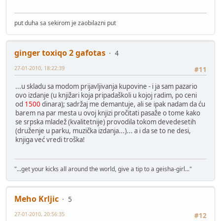
put duha sa sekirom je zaobilazni put
ginger toxiqo 2 gafotas
4
27-01-2010, 18:22:39
#11
...u skladu sa modom prijavljivanja kupovine - i ja sam pazario
ovo izdanje (u knjižari koja pripadaškoli u kojoj radim, po ceni
od
1500
dinara); sadržaj me demantuje, ali se ipak nadam da ću
barem na par mesta u ovoj knjizi pročitati pasaže o tome kako
se srpska mladež (kvalitetnije) provodila tokom devedesetih
(druženje u parku, muzička izdanja...)... a i da se to ne desi,
knjiga već vredi troška!
"...get your kicks all around the world, give a tip to a geisha-girl..."
Meho Krljic
5
27-01-2010, 20:56:35
#12