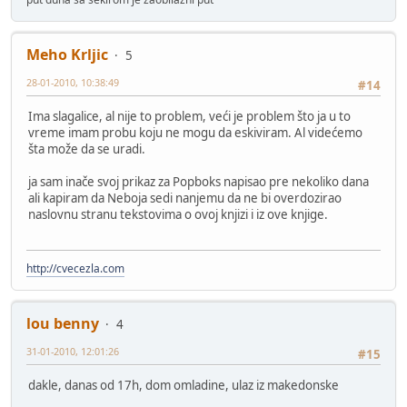
Meho Krljic
5
28-01-2010, 10:38:49
#14
Ima slagalice, al nije to problem, veći je problem što ja u to
vreme imam probu koju ne mogu da eskiviram. Al videćemo
šta može da se uradi.
ja sam inače svoj prikaz za Popboks napisao pre nekoliko dana
ali kapiram da Neboja sedi nanjemu da ne bi overdozirao
naslovnu stranu tekstovima o ovoj knjizi i iz ove knjige.
http://cvecezla.com
lou benny
4
31-01-2010, 12:01:26
#15
dakle, danas od 17h, dom omladine, ulaz iz makedonske