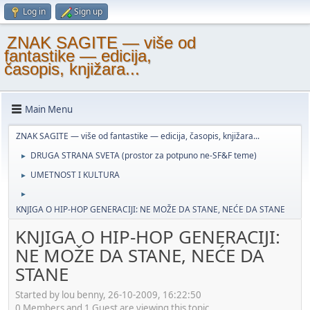
Log in
Sign up
ZNAK SAGITE — više od
fantastike — edicija,
časopis, knjižara...
Main Menu
ZNAK SAGITE — više od fantastike — edicija, časopis, knjižara...
DRUGA STRANA SVETA (prostor za potpuno ne-SF&F teme)
►
UMETNOST I KULTURA
►
►
KNJIGA O HIP-HOP GENERACIJI: NE MOŽE DA STANE, NEĆE DA STANE
KNJIGA O HIP-HOP GENERACIJI:
NE MOŽE DA STANE, NEĆE DA
STANE
Started by lou benny, 26-10-2009, 16:22:50
0 Members and 1 Guest are viewing this topic.