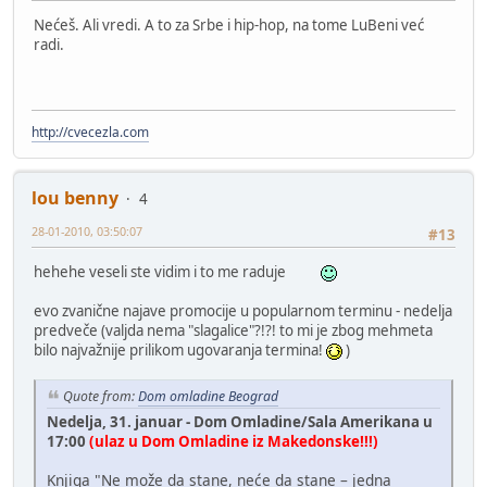
Nećeš. Ali vredi. A to za Srbe i hip-hop, na tome LuBeni već
radi.
http://cvecezla.com
lou benny
4
28-01-2010, 03:50:07
#13
hehehe veseli ste vidim i to me raduje
evo zvanične najave promocije u popularnom terminu - nedelja
predveče (valjda nema "slagalice"?!?! to mi je zbog mehmeta
bilo najvažnije prilikom ugovaranja termina!
)
Quote from:
Dom omladine Beograd
Nedelja, 31. januar - Dom Omladine/Sala Amerikana u
17:00
(ulaz u Dom Omladine iz Makedonske!!!)
Knjiga "Ne može da stane, neće da stane – jedna