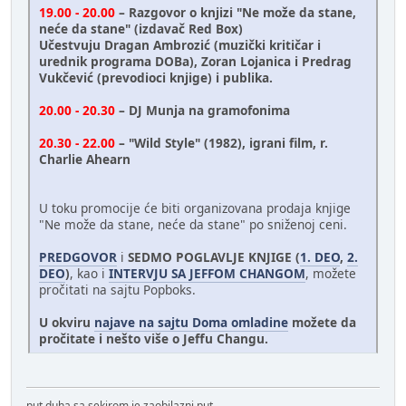
19.00 - 20.00
– Razgovor o knjizi "Ne može da stane,
neće da stane" (izdavač Red Box)
Učestvuju Dragan Ambrozić (muzički kritičar i
urednik programa DOBa), Zoran Lojanica i Predrag
Vukčević (prevodioci knjige) i publika.
20.00 - 20.30
– DJ Munja na gramofonima
20.30 - 22.00
– "Wild Style" (1982), igrani film, r.
Charlie Ahearn
U toku promocije će biti organizovana prodaja knjige
"Ne može da stane, neće da stane" po sniženoj ceni.
PREDGOVOR
i
SEDMO POGLAVLJE KNJIGE (
1. DEO
,
2.
DEO
)
, kao i
INTERVJU SA JEFFOM CHANGOM
, možete
pročitati na sajtu Popboks.
U okviru
najave na sajtu Doma omladine
možete da
pročitate i nešto više o Jeffu Changu.
put duha sa sekirom je zaobilazni put