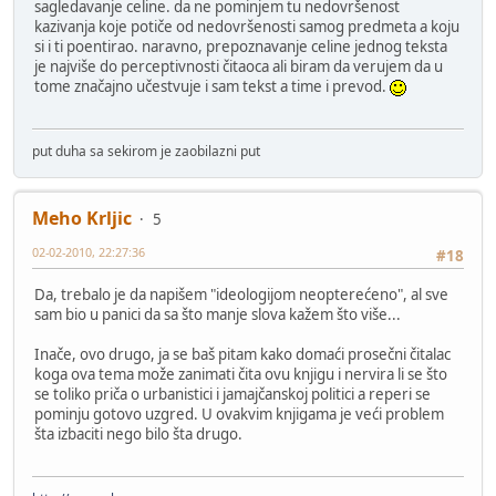
sagledavanje celine. da ne pominjem tu nedovršenost
kazivanja koje potiče od nedovršenosti samog predmeta a koju
si i ti poentirao. naravno, prepoznavanje celine jednog teksta
je najviše do perceptivnosti čitaoca ali biram da verujem da u
tome značajno učestvuje i sam tekst a time i prevod.
put duha sa sekirom je zaobilazni put
Meho Krljic
5
02-02-2010, 22:27:36
#18
Da, trebalo je da napišem "ideologijom neopterećeno", al sve
sam bio u panici da sa što manje slova kažem što više...
Inače, ovo drugo, ja se baš pitam kako domaći prosečni čitalac
koga ova tema može zanimati čita ovu knjigu i nervira li se što
se toliko priča o urbanistici i jamajčanskoj politici a reperi se
pominju gotovo uzgred. U ovakvim knjigama je veći problem
šta izbaciti nego bilo šta drugo.