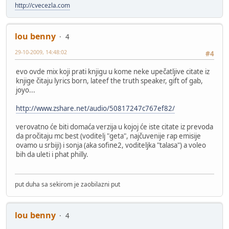
http://cvecezla.com
lou benny
4
29-10-2009, 14:48:02
#4
evo ovde mix koji prati knjigu u kome neke upečatljive citate iz
knjige čitaju lyrics born, lateef the truth speaker, gift of gab,
joyo...
http://www.zshare.net/audio/50817247c767ef82/
verovatno će biti domaća verzija u kojoj će iste citate iz prevoda
da pročitaju mc best (voditelj "geta", najčuvenije rap emisije
ovamo u srbiji) i sonja (aka sofine2, voditeljka "talasa") a voleo
bih da uleti i phat philly.
put duha sa sekirom je zaobilazni put
lou benny
4