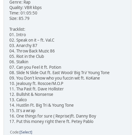
Genre: Rap
Quality: VBR kbps
Time: 01:05:50
Size: 85.79
Tracklist:
01. Intro
02. Speak on it – ft. Val.C
03. Anarchy 87
04. Throw Back Muzic 86
05. Riot in the Club
06. Stalkin
07. Can you Feel it ft. Potion
08. Slide N Slide Out ft. East Wood/ Big Tri/ Young Tone
09. You Don't know who you fuccin wit ft. KoKane
10. Jealousy ft. Roscoe/M.O.P
11. Tha Past ft. Dave Hollister
12. Bullshit & Nonsense
13. Calico
14. Hustlin Ft. Big Tri & Young Tone
15. It's a wrap
16. One things for sure ( Reprise)ft. Danny Boy
17. Put this money right there ft. Petey Pablo
Code
Select