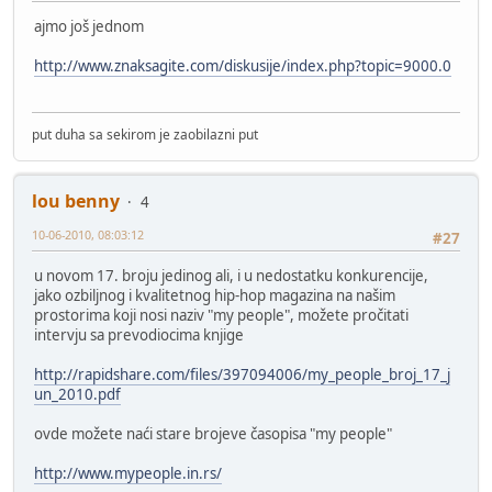
ajmo još jednom
http://www.znaksagite.com/diskusije/index.php?topic=9000.0
put duha sa sekirom je zaobilazni put
lou benny
4
10-06-2010, 08:03:12
#27
u novom 17. broju jedinog ali, i u nedostatku konkurencije,
jako ozbiljnog i kvalitetnog hip-hop magazina na našim
prostorima koji nosi naziv "my people", možete pročitati
intervju sa prevodiocima knjige
http://rapidshare.com/files/397094006/my_people_broj_17_j
un_2010.pdf
ovde možete naći stare brojeve časopisa "my people"
http://www.mypeople.in.rs/