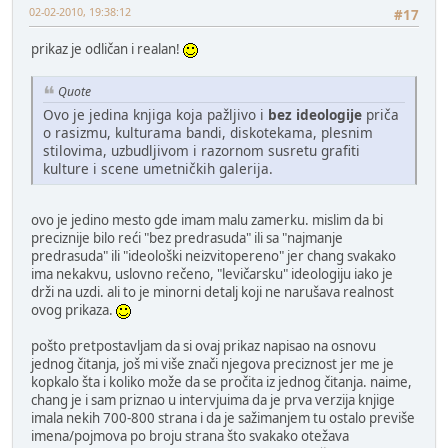
02-02-2010, 19:38:12
#17
prikaz je odličan i realan!
Quote
Ovo je jedina knjiga koja pažljivo i
bez ideologije
priča
o rasizmu, kulturama bandi, diskotekama, plesnim
stilovima, uzbudljivom i razornom susretu grafiti
kulture i scene umetničkih galerija.
ovo je jedino mesto gde imam malu zamerku. mislim da bi
preciznije bilo reći "bez predrasuda" ili sa "najmanje
predrasuda" ili "ideološki neizvitopereno" jer chang svakako
ima nekakvu, uslovno rečeno, "levičarsku" ideologiju iako je
drži na uzdi. ali to je minorni detalj koji ne narušava realnost
ovog prikaza.
pošto pretpostavljam da si ovaj prikaz napisao na osnovu
jednog čitanja, još mi više znači njegova preciznost jer me je
kopkalo šta i koliko može da se pročita iz jednog čitanja. naime,
chang je i sam priznao u intervjuima da je prva verzija knjige
imala nekih 700-800 strana i da je sažimanjem tu ostalo previše
imena/pojmova po broju strana što svakako otežava