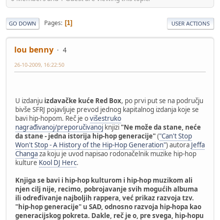
Pages
1
GO DOWN
USER ACTIONS
lou benny
4
26-10-2009, 16:22:50
U izdanju
izdavačke kuće Red Box
, po prvi put se na području
bivše SFRJ pojavljuje prevod jednog kapitalnog izdanja koje se
bavi hip-hopom. Reč je o
višestruko
nagrađivanoj/preporučivanoj
knjizi
"Ne može da stane, neće
da stane - jedna istorija hip-hop generacije"
(
"Can't Stop
Won't Stop - A History of the Hip-Hop Generation"
) autora
Jeffa
Changa
za koju je uvod napisao rodonačelnik muzike hip-hop
kulture
Kool DJ Herc
.
Knjiga se bavi i hip-hop kulturom i hip-hop muzikom ali
njen cilj nije, recimo, pobrojavanje svih mogućih albuma
ili određivanje najboljih rappera, već prikaz razvoja tzv.
"hip-hop generacije" u SAD, odnosno razvoja hip-hopa kao
generacijskog pokreta. Dakle, reč je o, pre svega, hip-hopu