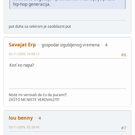
hip-hop generacija.
put duha sa sekirom je zaobilazni put
Savajat Erp
gospodar izgubljenog vremena
4
02-11-2009, 19:08:12
#6
Кол`ко пара?
Niste mi verovali da ću da pucam?!
ZAŠTO MI NISTE VEROVALI?!!!!
lou benny
4
03-11-2009, 02:28:45
#7