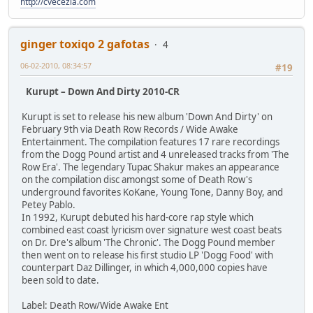
http://cvecezla.com
ginger toxiqo 2 gafotas
4
06-02-2010, 08:34:57
#19
Kurupt – Down And Dirty 2010-CR
Kurupt is set to release his new album 'Down And Dirty' on
February 9th via Death Row Records / Wide Awake
Entertainment. The compilation features 17 rare recordings
from the Dogg Pound artist and 4 unreleased tracks from 'The
Row Era'. The legendary Tupac Shakur makes an appearance
on the compilation disc amongst some of Death Row's
underground favorites KoKane, Young Tone, Danny Boy, and
Petey Pablo.
In 1992, Kurupt debuted his hard-core rap style which
combined east coast lyricism over signature west coast beats
on Dr. Dre's album 'The Chronic'. The Dogg Pound member
then went on to release his first studio LP 'Dogg Food' with
counterpart Daz Dillinger, in which 4,000,000 copies have
been sold to date.
Label: Death Row/Wide Awake Ent