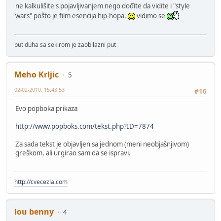
ne kalkulišite s pojavljivanjem nego dođite da vidite i "style
wars" pošto je film esencija hip-hopa.
vidimo se
put duha sa sekirom je zaobilazni put
Meho Krljic
5
02-02-2010, 15:43:53
#16
Evo popboka prikaza
http://www.popboks.com/tekst.php?ID=7874
Za sada tekst je objavljen sa jednom (meni neobjašnjivom)
greškom, ali urgirao sam da se ispravi.
http://cvecezla.com
lou benny
4