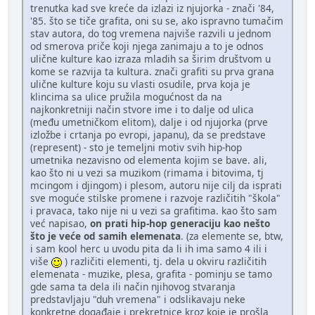
trenutka kad sve kreće da izlazi iz njujorka - znači '84,
'85. što se tiče grafita, oni su se, ako ispravno tumačim
stav autora, do tog vremena najviše razvili u jednom
od smerova priče koji njega zanimaju a to je odnos
ulične kulture kao izraza mladih sa širim društvom u
kome se razvija ta kultura. znači grafiti su prva grana
ulične kulture koju su vlasti osudile, prva koja je
klincima sa ulice pružila mogućnost da na
najkonkretniji način stvore ime i to dalje od ulica
(među umetničkom elitom), dalje i od njujorka (prve
izložbe i crtanja po evropi, japanu), da se predstave
(represent) - sto je temeljni motiv svih hip-hop
umetnika nezavisno od elementa kojim se bave. ali,
kao što ni u vezi sa muzikom (rimama i bitovima, tj
mcingom i djingom) i plesom, autoru nije cilj da isprati
sve moguće stilske promene i razvoje različitih "škola"
i pravaca, tako nije ni u vezi sa grafitima. kao što sam
već napisao,
on prati hip-hop generaciju kao nešto
što je veće od samih elemenata
. (za elemente se, btw,
i sam kool herc u uvodu pita da li ih ima samo 4 ili i
više
) različiti elementi, tj. dela u okviru različitih
elemenata - muzike, plesa, grafita - pominju se tamo
gde sama ta dela ili način njihovog stvaranja
predstavljaju "duh vremena" i odslikavaju neke
konkretne događaje i prekretnice kroz koje je prošla