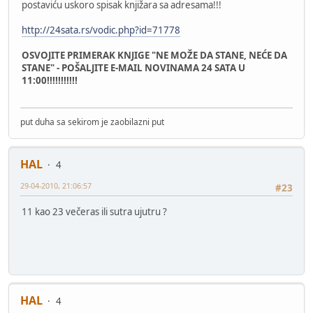
postaviću uskoro spisak knjižara sa adresama!!!
http://24sata.rs/vodic.php?id=71778
OSVOJITE PRIMERAK KNJIGE "NE MOŽE DA STANE, NEĆE DA
STANE" - POŠALJITE E-MAIL NOVINAMA 24 SATA U
11:00!!!!!!!!!!!
put duha sa sekirom je zaobilazni put
HAL
4
29-04-2010, 21:06:57
#23
11 kao 23 večeras ili sutra ujutru ?
HAL
4