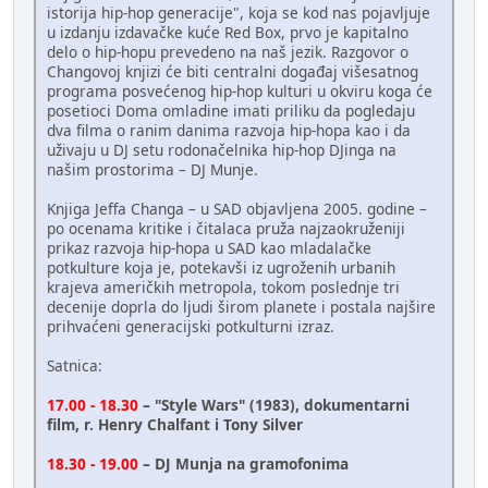
istorija hip-hop generacije", koja se kod nas pojavljuje
u izdanju izdavačke kuće Red Box, prvo je kapitalno
delo o hip-hopu prevedeno na naš jezik. Razgovor o
Changovoj knjizi će biti centralni događaj višesatnog
programa posvećenog hip-hop kulturi u okviru koga će
posetioci Doma omladine imati priliku da pogledaju
dva filma o ranim danima razvoja hip-hopa kao i da
uživaju u DJ setu rodonačelnika hip-hop DJinga na
našim prostorima – DJ Munje.
Knjiga Jeffa Changa – u SAD objavljena 2005. godine –
po ocenama kritike i čitalaca pruža najzaokruženiji
prikaz razvoja hip-hopa u SAD kao mladalačke
potkulture koja je, potekavši iz ugroženih urbanih
krajeva američkih metropola, tokom poslednje tri
decenije doprla do ljudi širom planete i postala najšire
prihvaćeni generacijski potkulturni izraz.
Satnica:
17.00 - 18.30
– "Style Wars" (1983), dokumentarni
film, r. Henry Chalfant i Tony Silver
18.30 - 19.00
– DJ Munja na gramofonima