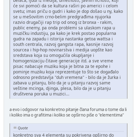
belaca, ljudi iz medija, umetnosti, javnih ličnosti, koji
će svi pomoći da se kultura raširi po americi i celom
svetu; imas priču o gudri i kako je dop došao u ny, kako
se u mešovitim crno-belim predgrađima njujorka
razvio drugačiji rap trip od onog iz bronxa - rakim,
public enemy, pa onda problemi sa ulaskom rapa u
muzičku industiju, pa kako je krek postao popularna
gudra na zapadu i istorija nastanka getoa wattsa i
south centrala, razvoj gangsta rapa, kasnije razvoj
sourcea i hip-hop novinarstva i medija uopšte kao
sredstava koja su omogućila okupljanje i
homogenizaciju čitave generacije itd. a sve vreme
pisac nabacuje muziku koja je bitna za te epohe i
pominje muziku koja reprezentuje to što se događalo
odnosno predstavlja "duh vremena" - bilo da je žurka i
zabava u pitanju, bilo da je u pitanju razvoj same
veštine mcinga, djinga, plesa, bilo da je u pitanju
društvena poruka u muzici...
a evo i odgovor na konkretno pitanje člana foruma o tome da li
i koliko ima o grafitima i koliko se opširno piše o "elementima"
Quote
konkretno sva 4 elementa su pokrivena opširno do