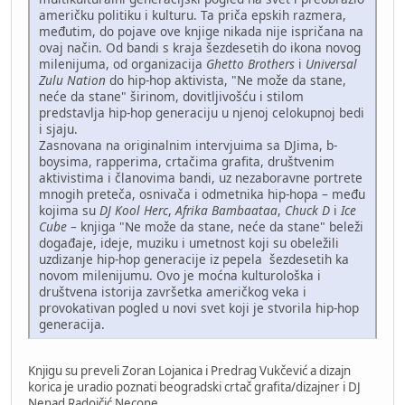
američku politiku i kulturu. Ta priča epskih razmera,
međutim, do pojave ove knjige nikada nije ispričana na
ovaj način. Od bandi s kraja šezdesetih do ikona novog
milenijuma, od organizacija
Ghetto Brothers
i
Universal
Zulu Nation
do hip-hop aktivista, "Ne može da stane,
neće da stane" širinom, dovitljivošću i stilom
predstavlja hip-hop generaciju u njenoj celokupnoj bedi
i sjaju.
Zasnovana na originalnim intervjuima sa DJima, b-
boysima, rapperima, crtačima grafita, društvenim
aktivistima i članovima bandi, uz nezaboravne portrete
mnogih preteča, osnivača i odmetnika hip-hopa – među
kojima su
DJ Kool Herc
,
Afrika Bambaataa
,
Chuck D
i
Ice
Cube
– knjiga "Ne može da stane, neće da stane" beleži
događaje, ideje, muziku i umetnost koji su obeležili
uzdizanje hip-hop generacije iz pepela šezdesetih ka
novom milenijumu. Ovo je moćna kulturološka i
društvena istorija završetka američkog veka i
provokativan pogled u novi svet koji je stvorila hip-hop
generacija.
Knjigu su preveli Zoran Lojanica i Predrag Vukčević a dizajn
korica je uradio poznati beogradski crtač grafita/dizajner i DJ
Nenad Radojčić Necone.