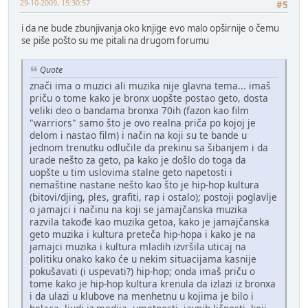
29-10-2009, 15:30:57
#5
i da ne bude zbunjivanja oko knjige evo malo opširnije o čemu
se piše pošto su me pitali na drugom forumu
Quote
znači ima o muzici ali muzika nije glavna tema... imaš
priču o tome kako je bronx uopšte postao geto, dosta
veliki deo o bandama bronxa 70ih (fazon kao film
"warriors" samo što je ovo realna priča po kojoj je
delom i nastao film) i način na koji su te bande u
jednom trenutku odlučile da prekinu sa šibanjem i da
urade nešto za geto, pa kako je došlo do toga da
uopšte u tim uslovima stalne geto napetosti i
nemaštine nastane nešto kao što je hip-hop kultura
(bitovi/djing, ples, grafiti, rap i ostalo); postoji poglavlje
o jamajci i načinu na koji se jamajčanska muzika
razvila takođe kao muzika getoa, kako je jamajčanska
geto muzika i kultura preteča hip-hopa i kako je na
jamajci muzika i kultura mladih izvršila uticaj na
politiku onako kako će u nekim situacijama kasnije
pokušavati (i uspevati?) hip-hop; onda imaš priču o
tome kako je hip-hop kultura krenula da izlazi iz bronxa
i da ulazi u klubove na menhetnu u kojima je bilo i