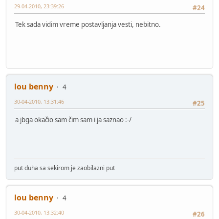
29-04-2010, 23:39:26
#24
Tek sada vidim vreme postavljanja vesti, nebitno.
lou benny
4
30-04-2010, 13:31:46
#25
a jbga okačio sam čim sam i ja saznao :-/
put duha sa sekirom je zaobilazni put
lou benny
4
30-04-2010, 13:32:40
#26