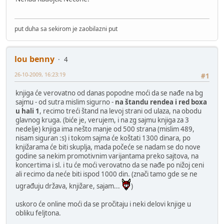
put duha sa sekirom je zaobilazni put
lou benny
4
26-10-2009, 16:23:19
#1
knjiga će verovatno od danas popodne moći da se nađe na bg
sajmu - od sutra mislim sigurno -
na štandu rendea i red boxa
u hali 1
, recimo treći štand na levoj strani od ulaza, na obodu
glavnog kruga. (biće je, verujem, i na zg sajmu knjiga za 3
nedelje) knjiga ima nešto manje od 500 strana (mislim 489,
nisam siguran :s) i tokom sajma će koštati 1300 dinara, po
knjižarama će biti skuplja, mada počeće se nadam se do nove
godine sa nekim promotivnim varijantama preko sajtova, na
koncertima i sl. i tu će moći verovatno da se nađe po nižoj ceni
ali recimo da neće biti ispod 1000 din. (znači tamo gde se ne
ugrađuju država, knjižare, sajam...
)
uskoro će online moći da se pročitaju i neki delovi knjige u
obliku feljtona.