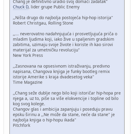
Chang je definitivno uradio svoj domaći zadatak"
Chuck D
, lider grupe Public Enemy
,,Ništa drugo do najbolja postojeća hip-hop istorija"
Robert Christgau, Rolling Stone
,,... neverovatno nadahnjujuća i prosvetljujuća priča o
mladim ljudima koji, iako žive u spaljenim gradskim
zabitima, uzimaju svoje živote i koriste ih kao sirovi
materijal za umetničku revoluciju"
New York Press
,,Zasnovana na opsesivnom istraživanju, predivno
napisana, Changova knjiga je funky bootleg remix
istorije Amerike s kraja dvadesetog veka"
Time Magazine
,,Chang seže dublje nego bilo koji istoričar hip-hopa pre
njega a, uz to, piše sa više elokvencije i topline od bilo
kog svog kolege.
Changov glas i ambicija zapanjuju i poseduju pravu
epsku širinu a ,,Ne može da stane, neće da stane" je
najbolja knjiga o hip-hopu ikada"
Pitchfork