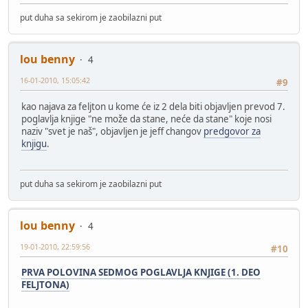
put duha sa sekirom je zaobilazni put
lou benny
4
16-01-2010, 15:05:42
#9
kao najava za feljton u kome će iz 2 dela biti objavljen prevod 7.
poglavlja knjige "ne može da stane, neće da stane" koje nosi
naziv "svet je naš", objavljen je jeff changov
predgovor za
knjigu
.
put duha sa sekirom je zaobilazni put
lou benny
4
19-01-2010, 22:59:56
#10
PRVA POLOVINA SEDMOG POGLAVLJA KNJIGE (1. DEO
FELJTONA)