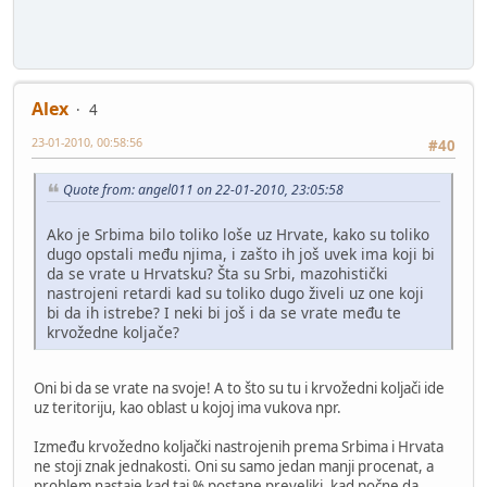
Alex
4
23-01-2010, 00:58:56
#40
Quote from: angel011 on 22-01-2010, 23:05:58
Ako je Srbima bilo toliko loše uz Hrvate, kako su toliko
dugo opstali među njima, i zašto ih još uvek ima koji bi
da se vrate u Hrvatsku? Šta su Srbi, mazohistički
nastrojeni retardi kad su toliko dugo živeli uz one koji
bi da ih istrebe? I neki bi još i da se vrate među te
krvožedne koljače?
Oni bi da se vrate na svoje! A to što su tu i krvožedni koljači ide
uz teritoriju, kao oblast u kojoj ima vukova npr.
Između krvožedno koljački nastrojenih prema Srbima i Hrvata
ne stoji znak jednakosti. Oni su samo jedan manji procenat, a
problem nastaje kad taj % postane preveliki, kad počne da