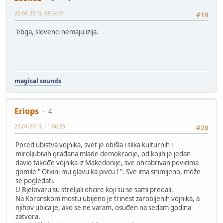
22-01-2010, 08:34:01
#19
'ebga, slovenci nemaju izija.
magical sounds
Eriops
4
22-01-2010, 11:06:29
#20
Pored ubistva vojnika, svet je obišla i slika kulturnih i
miroljubivih građana mlade demokracije, od kojih je jedan
davio takođe vojnika iz Makedonije, sve ohrabrivan povicima
gomile " Otkini mu glavu ka pivcu ! ". Sve ima snimljeno, može
se pogledati.
U Bjelovaru su streljali oficire koji su se sami predali.
Na Koranskom mostu ubijeno je trinest zarobljenih vojnika, a
njihov ubica je, ako se ne varam, osuđen na sedam godina
zatvora.