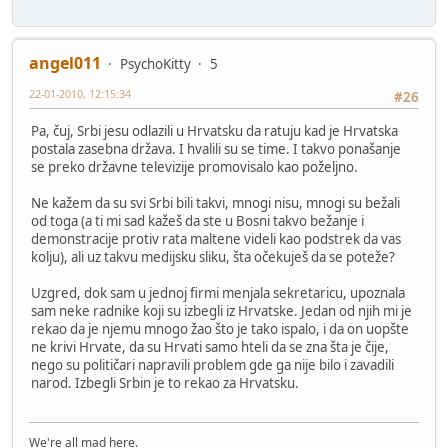
angel011
PsychoKitty
5
22-01-2010, 12:15:34
#26
Pa, čuj, Srbi jesu odlazili u Hrvatsku da ratuju kad je Hrvatska
postala zasebna država. I hvalili su se time. I takvo ponašanje
se preko državne televizije promovisalo kao poželjno.
Ne kažem da su svi Srbi bili takvi, mnogi nisu, mnogi su bežali
od toga (a ti mi sad kažeš da ste u Bosni takvo bežanje i
demonstracije protiv rata maltene videli kao podstrek da vas
kolju), ali uz takvu medijsku sliku, šta očekuješ da se poteže?
Uzgred, dok sam u jednoj firmi menjala sekretaricu, upoznala
sam neke radnike koji su izbegli iz Hrvatske. Jedan od njih mi je
rekao da je njemu mnogo žao što je tako ispalo, i da on uopšte
ne krivi Hrvate, da su Hrvati samo hteli da se zna šta je čije,
nego su političari napravili problem gde ga nije bilo i zavadili
narod. Izbegli Srbin je to rekao za Hrvatsku.
We're all mad here.