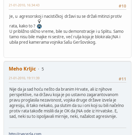
21-01-2010, 16:34:43
#10
Je, u agresorskoj i nacističkoj državi su se držali mitinzi protiv
rata, kako to ?
U približno slično vreme, bile su demonstracije i u Splitu. Samo
tamo nisu bile majke ni sestre, već rulja koja je blokirala JNA i
ubila pred kamerama vojnika Sašu Geršovskog.
Meho Krljic
5
21-01-2010, 19:11:39
#11
Nije da ja sad hoću nešto da branim Hrvate, ali iz njihove
perspektive, na državu koja je po ustavno zagarantovanom
pravu proglasila nezavisnost, vojska druge države izvela je
agresiju, ili tako nekako, pa slutim da su i oni koji su bili načelno
protiv rata takođe mislili da je OK da JNA ode iz Hrvatske. E,
sad, neki su to ispoljavali mirnije, neki, nažalost agresivnije.
http://cvecezla.com