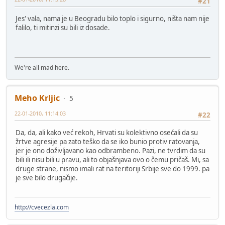
#21
Jes' vala, nama je u Beogradu bilo toplo i sigurno, ništa nam nije
falilo, ti mitinzi su bili iz dosade.
We're all mad here.
Meho Krljic
5
22-01-2010, 11:14:03
#22
Da, da, ali kako već rekoh, Hrvati su kolektivno osećali da su
žrtve agresije pa zato teško da se iko bunio protiv ratovanja,
jer je ono doživljavano kao odbrambeno. Pazi, ne tvrdim da su
bili ili nisu bili u pravu, ali to objašnjava ovo o čemu pričaš. Mi, sa
druge strane, nismo imali rat na teritoriji Srbije sve do 1999. pa
je sve bilo drugačije.
http://cvecezla.com