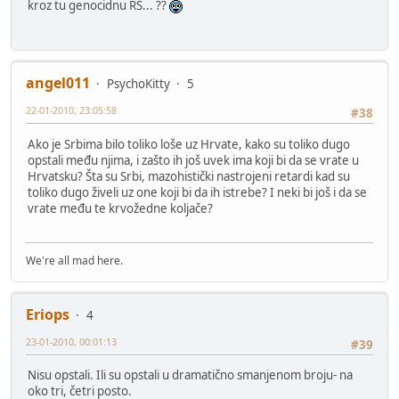
kroz tu genocidnu RS... ??
angel011
PsychoKitty
5
22-01-2010, 23:05:58
#38
Ako je Srbima bilo toliko loše uz Hrvate, kako su toliko dugo
opstali među njima, i zašto ih još uvek ima koji bi da se vrate u
Hrvatsku? Šta su Srbi, mazohistički nastrojeni retardi kad su
toliko dugo živeli uz one koji bi da ih istrebe? I neki bi još i da se
vrate među te krvožedne koljače?
We're all mad here.
Eriops
4
23-01-2010, 00:01:13
#39
Nisu opstali. Ili su opstali u dramatično smanjenom broju- na
oko tri, četri posto.