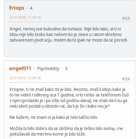
Eriops
4
22-01-2010, 11:42:14
#23
Angel, nemoj sve bukvalno da tumacis. Nije bilo lako, al ti ni
blizu nije bilo tesko kao nekom ko je ziveo u ratom direktno
zahvacenom podrucju, mislim da to ipak ne moze da se poredi.
angel011
PsychoKitty
5
22-01-2010, 12:06:28
#24
Eriopse, ti ne znaš kako mi je bilo. Recimo, imaš li ideju kako je
to ne videti rođenog oca 7 godina, vrlo retko se telefonom čuti
s njim (prolazilo je i po više od godinu dana), ne znati da li su ga
neki idioti poslali u idiotski rat, da li je živ i kako mu je?
Ne kažem, ne znam ni ja kako je tebi tačno bilo.
Možda bi bilo dobro da se složimo da je teško bilo svima, i ne
pokušavati da merimo kome je bilo teže.