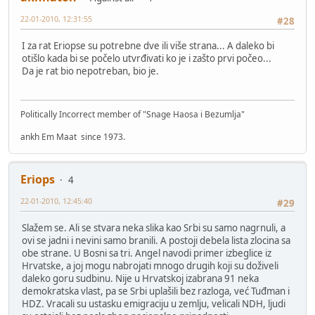
22-01-2010, 12:31:55
#28
I za rat Eriopse su potrebne dve ili više strana... A daleko bi
otišlo kada bi se počelo utvrđivati ko je i zašto prvi počeo...
Da je rat bio nepotreban, bio je.
Politically Incorrect member of "Snage Haosa i Bezumlja"
ankh Em Maat since 1973.
Eriops
4
22-01-2010, 12:45:40
#29
Slažem se. Ali se stvara neka slika kao Srbi su samo nagrnuli, a
ovi se jadni i nevini samo branili. A postoji debela lista zlocina sa
obe strane. U Bosni sa tri. Angel navodi primer izbeglice iz
Hrvatske, a joj mogu nabrojati mnogo drugih koji su doživeli
daleko goru sudbinu. Nije u Hrvatskoj izabrana 91 neka
demokratska vlast, pa se Srbi uplašili bez razloga, već Tuđman i
HDZ. Vracali su ustasku emigraciju u zemlju, velicali NDH, ljudi