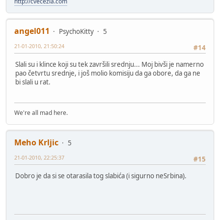
http://cvecezla.com
angel011
PsychoKitty
5
21-01-2010, 21:50:24
#14
Slali su i klince koji su tek završili srednju... Moj bivši je namerno
pao četvrtu srednje, i još molio komisiju da ga obore, da ga ne
bi slali u rat.
We're all mad here.
Meho Krljic
5
21-01-2010, 22:25:37
#15
Dobro je da si se otarasila tog slabića (i sigurno neSrbina).