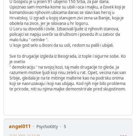
U Gospiću je u jesen 91 ubijeno 150 Srba, za par dana.
Upoznao sam momka kome su ubili i oca i majku, a čovek koji je
komandovao njihovim ubicama danas se slavi kao heroj u
Hrvatskoj. U zgradi u kojoj stanujem zivi zena sa Banije, koja je
obolela na zivce, jer je silovana u hr logoru.
U Loru su dovodili i civile. Izbacivali ljude iz njihovih stanova,
policajci se napiju uveče sa društvom i povedu ih u zatvor da
malo tuku " cetnike ".
U koje god selo u Bosni da su usli, redom su palili i ubijali.
Sve to drugacije izgleda iz Beograda, iz tople i sigurne sobe. Ko
je osetio
" demokraciju " na svojoj kozi, taj malo drugacije to gleda. Ja
razumem motive ljudi koji nisu zeleli u rat. Opet, vecina nas van
Srbije, gledala je na te mitinge maltene kao na podrsku onima
koji se naoruzavaju i koji nas ubijaju. Kod njih nije bilo problema
te prirode, niti su njima majke demonstrirale pred skupstinom.
angel011
PsychoKitty
5
22-01-2010, 11:13:28