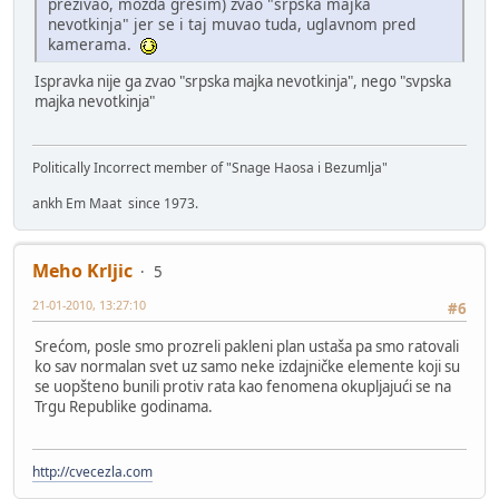
prezivao, možda grešim) zvao "srpska majka
nevotkinja" jer se i taj muvao tuda, uglavnom pred
kamerama.
Ispravka nije ga zvao "srpska majka nevotkinja", nego "svpska
majka nevotkinja"
Politically Incorrect member of "Snage Haosa i Bezumlja"
ankh Em Maat since 1973.
Meho Krljic
5
21-01-2010, 13:27:10
#6
Srećom, posle smo prozreli pakleni plan ustaša pa smo ratovali
ko sav normalan svet uz samo neke izdajničke elemente koji su
se uopšteno bunili protiv rata kao fenomena okupljajući se na
Trgu Republike godinama.
http://cvecezla.com