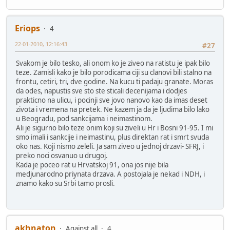
Eriops
4
22-01-2010, 12:16:43
#27
Svakom je bilo tesko, ali onom ko je ziveo na ratistu je ipak bilo
teze. Zamisli kako je bilo porodicama ciji su clanovi bili stalno na
frontu, cetiri, tri, dve godine. Na kucu ti padaju granate. Moras
da odes, napustis sve sto ste sticali decenijama i dodjes
prakticno na ulicu, i pocinji sve jovo nanovo kao da imas deset
zivota i vremena na pretek. Ne kazem ja da je ljudima bilo lako
u Beogradu, pod sankcijama i neimastinom.
Ali je sigurno bilo teze onim koji su ziveli u Hr i Bosni 91-95. I mi
smo imali i sankcije i neimastinu, plus direktan rat i smrt svuda
oko nas. Koji nismo zeleli. Ja sam ziveo u jednoj drzavi- SFRJ, i
preko noci osvanuo u drugoj.
Kada je poceo rat u Hrvatskoj 91, ona jos nije bila
medjunarodno priynata drzava. A postojala je nekad i NDH, i
znamo kako su Srbi tamo prosli.
akhnaton
Against all
4