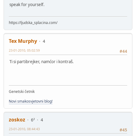
speak for yourself.
https://ljudska_splacina.com/
Tex Murphy
4
23-01-2010, 05:02:59
#44
Ti si partibrejker, namćor i kontraš.
Genetski četnik
Novi smakosvjetovni blog!
zoskoz
6²
4
23-01-2010, 08:44:43
#45