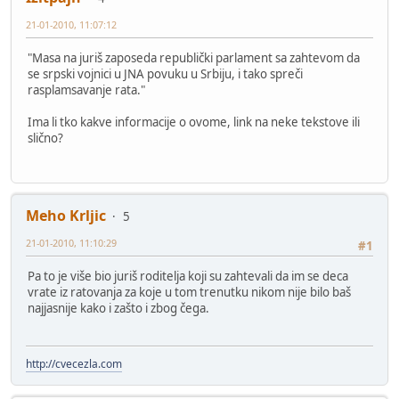
21-01-2010, 11:07:12
"Masa na juriš zaposeda republički parlament sa zahtevom da
se srpski vojnici u JNA povuku u Srbiju, i tako spreči
rasplamsavanje rata."
Ima li tko kakve informacije o ovome, link na neke tekstove ili
slično?
Meho Krljic
5
21-01-2010, 11:10:29
#1
Pa to je više bio juriš roditelja koji su zahtevali da im se deca
vrate iz ratovanja za koje u tom trenutku nikom nije bilo baš
najjasnije kako i zašto i zbog čega.
http://cvecezla.com