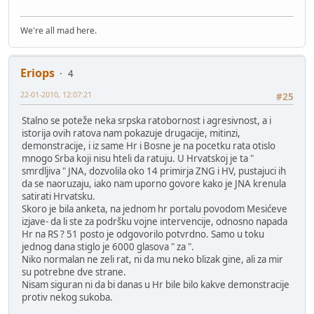
We're all mad here.
Eriops
4
22-01-2010, 12:07:21
#25
Stalno se poteže neka srpska ratobornost i agresivnost, a i
istorija ovih ratova nam pokazuje drugacije, mitinzi,
demonstracije, i iz same Hr i Bosne je na pocetku rata otislo
mnogo Srba koji nisu hteli da ratuju. U Hrvatskoj je ta "
smrdljiva " JNA, dozvolila oko 14 primirja ZNG i HV, pustajuci ih
da se naoruzaju, iako nam uporno govore kako je JNA krenula
satirati Hrvatsku.
Skoro je bila anketa, na jednom hr portalu povodom Mesićeve
izjave- da li ste za podršku vojne intervencije, odnosno napada
Hr na RS ? 51 posto je odgovorilo potvrdno. Samo u toku
jednog dana stiglo je 6000 glasova " za ".
Niko normalan ne zeli rat, ni da mu neko blizak gine, ali za mir
su potrebne dve strane.
Nisam siguran ni da bi danas u Hr bile bilo kakve demonstracije
protiv nekog sukoba.