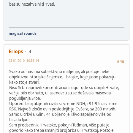
bas su nezahvalni ti 'rvati.
magical sounds
Eriops
4
23-01-2010, 10:55:14
#46
Svako od nas ima subjektivno mišljenje, ali postoje neke
objektivne istorijske činjenice, i brojke, koje jasno pokazuju
kako stoje stvari.
Nisu Srbi napravili koncentracioni logor gde su ubijali Hrvate,
već je bilo obrnuto, u Jasenovcu su se dešavala masovna
pogubljenja Srba.
Uporedi broj ubijenih civila za vreme NDH, i 91-95 za vreme
RSK. Najveći zločin ovih poslednjih je Ovčara, sa 200 mrtvih.
Samo u crkvi u Glini, 41 ubijeno je i živo zapaljeno više od
hiljadu ljudi.
Sam predsednik Hrvatske, pokojni Tuđman, više puta je
govorio kako treba smanjiti broj Srba u Hrvatskoj. Postoje