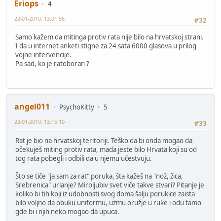
Eriops
4
22-01-2010, 13:01:56
#32
Samo kažem da mitinga protiv rata nije bilo na hrvatskoj strani.
I da u internet anketi stigne za 24 sata 6000 glasova u prilog
vojne intervencije.
Pa sad, ko je ratoboran ?
angel011
PsychoKitty
5
22-01-2010, 13:15:10
#33
Rat je bio na hrvatskoj teritoriji. Teško da bi onda mogao da
očekuješ miting protiv rata, mada jeste bilo Hrvata koji su od
tog rata pobegli i odbili da u njemu učestvuju.
Što se tiče "ja sam za rat" poruka, šta kažeš na "nož, žica,
Srebrenica" urlanje? Miroljubiv svet viče takve stvari? Pitanje je
koliko bi tih koji iz udobnosti svog doma šalju porukice zaista
bilo voljno da obuku uniformu, uzmu oružje u ruke i odu tamo
gde bi i njih neko mogao da upuca.