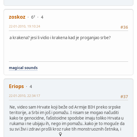
zoskoz
6²
4
22-01-2010, 19:10:24
#36
a krakena? jesi li vidio i krakena kad je proganjao srbe?
magical sounds
Eriops
4
22-01-2010, 22:34:17
#37
Ne, video sam Hrvate koji beže od Armije BIH preko srpske
teritorije, a Srbi im još i pomažu. I nisam se mogao načuditi
kako te genocidne, fašistoidne spodobe imaju toliko Hrvata u
rukama i ne ubijaju ih, nego im pomažu..kako je to moguće da
su svi živi i zdravi prošli kroz ruke tih monstruoznih četnika, i