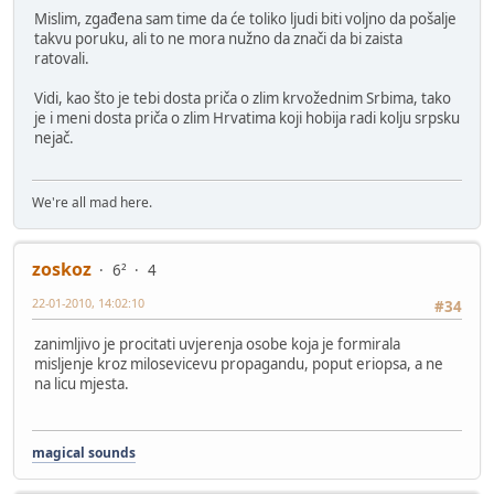
Mislim, zgađena sam time da će toliko ljudi biti voljno da pošalje
takvu poruku, ali to ne mora nužno da znači da bi zaista
ratovali.
Vidi, kao što je tebi dosta priča o zlim krvožednim Srbima, tako
je i meni dosta priča o zlim Hrvatima koji hobija radi kolju srpsku
nejač.
We're all mad here.
zoskoz
6²
4
22-01-2010, 14:02:10
#34
zanimljivo je procitati uvjerenja osobe koja je formirala
misljenje kroz milosevicevu propagandu, poput eriopsa, a ne
na licu mjesta.
magical sounds