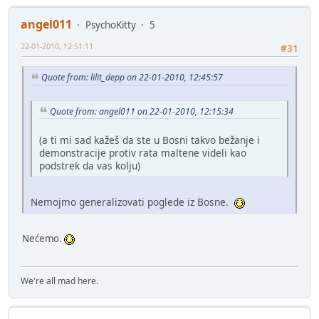
angel011
PsychoKitty
5
22-01-2010, 12:51:11
#31
Quote from: lilit_depp on 22-01-2010, 12:45:57
Quote from: angel011 on 22-01-2010, 12:15:34
(a ti mi sad kažeš da ste u Bosni takvo bežanje i
demonstracije protiv rata maltene videli kao
podstrek da vas kolju)
Nemojmo generalizovati poglede iz Bosne.
Nećemo.
We're all mad here.