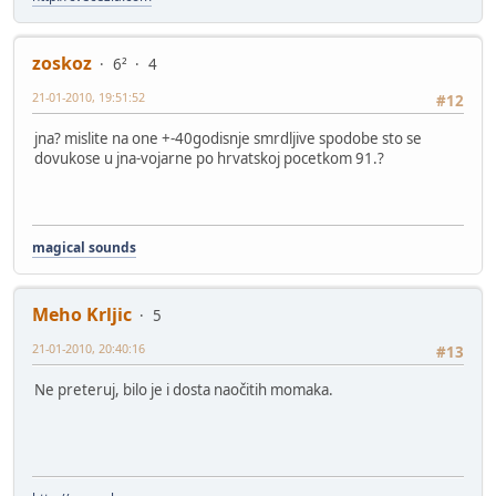
zoskoz
6²
4
21-01-2010, 19:51:52
#12
jna? mislite na one +-40godisnje smrdljive spodobe sto se
dovukose u jna-vojarne po hrvatskoj pocetkom 91.?
magical sounds
Meho Krljic
5
21-01-2010, 20:40:16
#13
Ne preteruj, bilo je i dosta naočitih momaka.