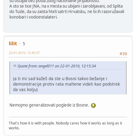
su ostajali bez posla zbog nacionalne pripadnosti.
A sto se tice JNA, na x mesta su ubijani i zarobljavani, od Splita
do Tuzle, da su zaista hteli satrti Hrvatsku, ne bi ih razoružavali
konobari i vodoinstalateri.
lilit
5
22-01-2010, 12:45:57
#30
Quote from: angel011 on 22-01-2010, 12:15:34
(a ti mi sad kažeš da ste u Bosni takvo bežanje i
demonstracije protiv rata maltene videli kao podstrek
da vas kolju)
Nemojmo generalizovati poglede iz Bosne.
That's how it is with people. Nobody cares how it works as long as it
works.