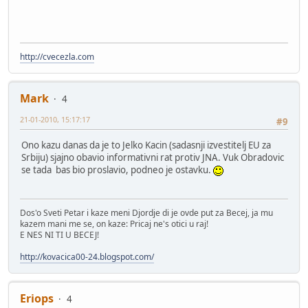
http://cvecezla.com
Mark
4
21-01-2010, 15:17:17
#9
Ono kazu danas da je to Jelko Kacin (sadasnji izvestitelj EU za
Srbiju) sjajno obavio informativni rat protiv JNA. Vuk Obradovic
se tada bas bio proslavio, podneo je ostavku.
Dos'o Sveti Petar i kaze meni Djordje di je ovde put za Becej, ja mu
kazem mani me se, on kaze: Pricaj ne's otici u raj!
E NES NI TI U BECEJ!
http://kovacica00-24.blogspot.com/
Eriops
4