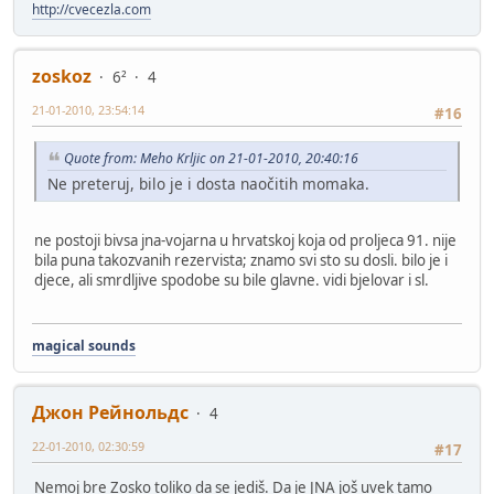
http://cvecezla.com
zoskoz
6²
4
21-01-2010, 23:54:14
#16
Quote from: Meho Krljic on 21-01-2010, 20:40:16
Ne preteruj, bilo je i dosta naočitih momaka.
ne postoji bivsa jna-vojarna u hrvatskoj koja od proljeca 91. nije
bila puna takozvanih rezervista; znamo svi sto su dosli. bilo je i
djece, ali smrdljive spodobe su bile glavne. vidi bjelovar i sl.
magical sounds
Джон Рейнольдс
4
22-01-2010, 02:30:59
#17
Nemoj bre Zosko toliko da se jediš. Da je JNA još uvek tamo