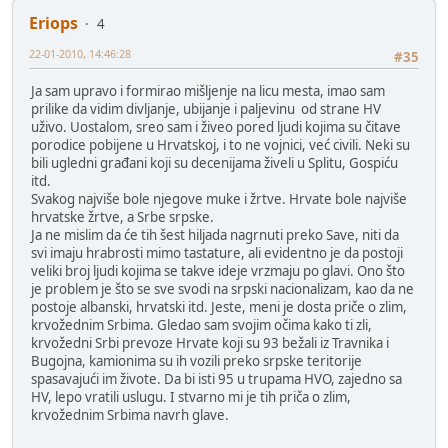
Eriops
4
22-01-2010, 14:46:28
#35
Ja sam upravo i formirao mišljenje na licu mesta, imao sam
prilike da vidim divljanje, ubijanje i paljevinu od strane HV
uživo. Uostalom, sreo sam i živeo pored ljudi kojima su čitave
porodice pobijene u Hrvatskoj, i to ne vojnici, već civili. Neki su
bili ugledni građani koji su decenijama živeli u Splitu, Gospiću
itd.
Svakog najviše bole njegove muke i žrtve. Hrvate bole najviše
hrvatske žrtve, a Srbe srpske.
Ja ne mislim da će tih šest hiljada nagrnuti preko Save, niti da
svi imaju hrabrosti mimo tastature, ali evidentno je da postoji
veliki broj ljudi kojima se takve ideje vrzmaju po glavi. Ono što
je problem je što se sve svodi na srpski nacionalizam, kao da ne
postoje albanski, hrvatski itd. Jeste, meni je dosta priče o zlim,
krvožednim Srbima. Gledao sam svojim očima kako ti zli,
krvožedni Srbi prevoze Hrvate koji su 93 bežali iz Travnika i
Bugojna, kamionima su ih vozili preko srpske teritorije
spasavajući im živote. Da bi isti 95 u trupama HVO, zajedno sa
HV, lepo vratili uslugu. I stvarno mi je tih priča o zlim,
krvožednim Srbima navrh glave.