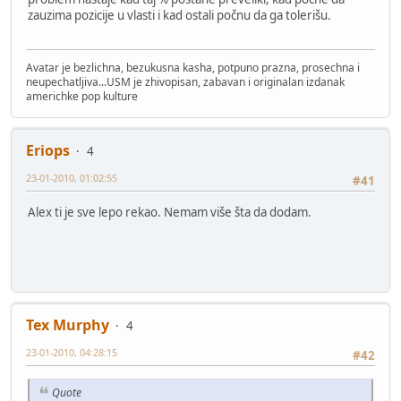
zauzima pozicije u vlasti i kad ostali počnu da ga tolerišu.
Avatar je bezlichna, bezukusna kasha, potpuno prazna, prosechna i
neupechatljiva...USM je zhivopisan, zabavan i originalan izdanak
americhke pop kulture
Eriops
4
23-01-2010, 01:02:55
#41
Alex ti je sve lepo rekao. Nemam više šta da dodam.
Tex Murphy
4
23-01-2010, 04:28:15
#42
Quote