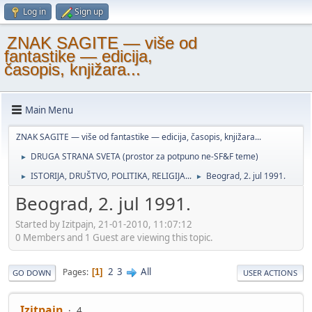
Log in
Sign up
ZNAK SAGITE — više od
fantastike — edicija,
časopis, knjižara...
Main Menu
ZNAK SAGITE — više od fantastike — edicija, časopis, knjižara...
DRUGA STRANA SVETA (prostor za potpuno ne-SF&F teme)
►
ISTORIJA, DRUŠTVO, POLITIKA, RELIGIJA...
Beograd, 2. jul 1991.
►
►
Beograd, 2. jul 1991.
Started by Izitpajn, 21-01-2010, 11:07:12
0 Members and 1 Guest are viewing this topic.
2
3
All
Pages
1
GO DOWN
USER ACTIONS
Izitpajn
4