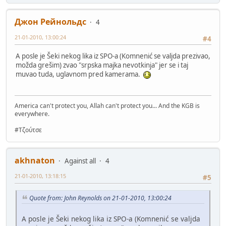
Джон Рейнольдс
4
21-01-2010, 13:00:24
#4
A posle je Šeki nekog lika iz SPO-a (Komnenić se valjda prezivao,
možda grešim) zvao "srpska majka nevotkinja" jer se i taj
muvao tuda, uglavnom pred kamerama.
America can't protect you, Allah can't protect you... And the KGB is
everywhere.
#Τζούτσε
akhnaton
Against all
4
21-01-2010, 13:18:15
#5
Quote from: John Reynolds on 21-01-2010, 13:00:24
A posle je Šeki nekog lika iz SPO-a (Komnenić se valjda