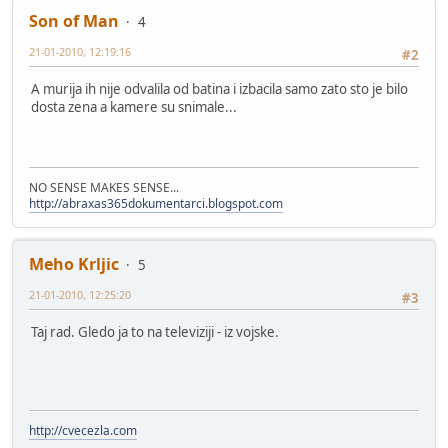
Son of Man
4
21-01-2010, 12:19:16
#2
A murija ih nije odvalila od batina i izbacila samo zato sto je bilo
dosta zena a kamere su snimale...
NO SENSE MAKES SENSE...
http://abraxas365dokumentarci.blogspot.com
Meho Krljic
5
21-01-2010, 12:25:20
#3
Taj rad. Gledo ja to na televiziji - iz vojske.
http://cvecezla.com