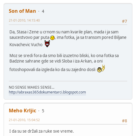
Son of Man
4
21-01-2010, 14:15:40
#7
Da, Stasa i Zene u crnom su nam kvarile plan, mada i ja sam
saucestvovo par puta
, ima fotka, ja sa transom pored Biljane
Kovachevic Vucho
Moz se sredi fora da smo bili izuzetno bliski, ko ona fotka sa
Badzine sahrane gde se vidi Sloba i iza Arkan, a oni
fotoshopovali da izgleda ko da su zajedno dosli
NO SENSE MAKES SENSE...
http://abraxas365dokumentarci.blogspot.com
Meho Krljic
5
21-01-2010, 15:04:52
#8
I da su se držali za ruke sve vreme.