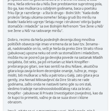
mira, Neša otkriva da u Nišu žive predstavnice suprotnog pola,
što ga, kao muškarca u ozbiljnim godinama, baca u poetsku
frku čije je razrešenje - a šta bi drugo - Bolni Stih: "Kada dođe
proleće/ šetaju ulicama osmehe/ šetaju grudi što mirišu na
livade/ kada leto ugreje/ šetaju noge i strukove/ otkriju ljupke
stomačiće i mladeže" sa sve Bolnijim Refrenom "Sve žene u Niš/
sve žene u Niš/ na radovanje mirišu".
Dobro, recimo da Neša poslednjih decenija zbog mnoštva
političkih obaveza nije imao vremena da se bavi tzv. ženama -
ali, nadoknadiće on to, vešt je Neša da preko Dire Straits rifova
(Jabukovac) upozna neku od onih sa stomačićem i mladežom,
možda mu se posreći pa ga devojka povede na sastanak Mladih
socijalista, čist seks, pa još virtuelan uz Mark Knoplfler-
prebiranja po gitari, sve kao sentiš na dnu Nišave, akustična
gitara koja zavija krikom decenijske onanije, tužno je, mogu
misliti, biti muškarac u Nišu a patriota u Galiji, zato gitara jeca
gently, zna Nenad Milosavljević da Dire Straits ne rade
godinama, zašto onda ne nastaviti tamo gde su oni stali,
sledimo tradicije narodnoooslobodičakog rata za braću
Knoplfer - Jabukovac ili Private Investigation (svejedno), kao da
će kupci to primetiti, važno je da se suza stvori i klizne
obrazom.
Ima li - pitate se vi, s maramicom u ruci - Neša sreće, nije li