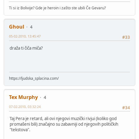
Ti si iz Bolivije? Gde je heroin i zašto ste ubili Če Gevaru?
Ghoul
4
05-02-2010, 13:45:47
#33
draža ti čiča miča?
https://ljudska_splacina.com/
Tex Murphy
4
07-02-2010, 03:32:24
#34
Taj Pera je retard, ali ovi njegovi muzički rivjui (koliko god
promašeni bili) značajno su zabavniji od njegovih političkih
"tekstova".