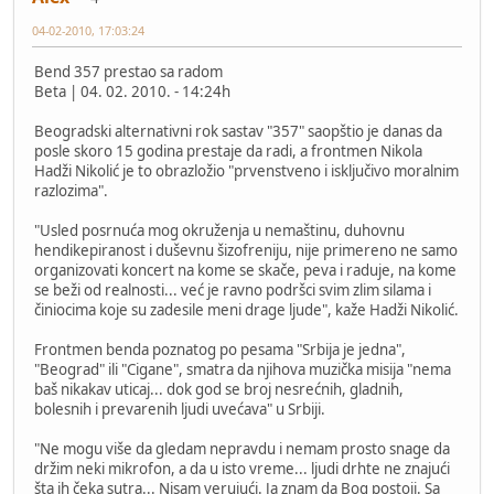
04-02-2010, 17:03:24
Bend 357 prestao sa radom
Beta | 04. 02. 2010. - 14:24h
Beogradski alternativni rok sastav "357" saopštio je danas da
posle skoro 15 godina prestaje da radi, a frontmen Nikola
Hadži Nikolić je to obrazložio "prvenstveno i isključivo moralnim
razlozima".
"Usled posrnuća mog okruženja u nemaštinu, duhovnu
hendikepiranost i duševnu šizofreniju, nije primereno ne samo
organizovati koncert na kome se skače, peva i raduje, na kome
se beži od realnosti... već je ravno podršci svim zlim silama i
činiocima koje su zadesile meni drage ljude", kaže Hadži Nikolić.
Frontmen benda poznatog po pesama "Srbija je jedna",
"Beograd" ili "Cigane", smatra da njihova muzička misija "nema
baš nikakav uticaj... dok god se broj nesrećnih, gladnih,
bolesnih i prevarenih ljudi uvećava" u Srbiji.
"Ne mogu više da gledam nepravdu i nemam prosto snage da
držim neki mikrofon, a da u isto vreme... ljudi drhte ne znajući
šta ih čeka sutra... Nisam verujući. Ja znam da Bog postoji. Sa