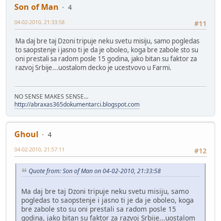
Son of Man
4
04-02-2010, 21:33:58
#11
Ma daj bre taj Dzoni tripuje neku svetu misiju, samo pogledas
to saopstenje i jasno ti je da je oboleo, koga bre zabole sto su
oni prestali sa radom posle 15 godina, jako bitan su faktor za
razvoj Srbije...uostalom decko je ucestvovo u Farmi.
NO SENSE MAKES SENSE...
http://abraxas365dokumentarci.blogspot.com
Ghoul
4
04-02-2010, 21:57:11
#12
Quote from: Son of Man on 04-02-2010, 21:33:58
Ma daj bre taj Dzoni tripuje neku svetu misiju, samo
pogledas to saopstenje i jasno ti je da je oboleo, koga
bre zabole sto su oni prestali sa radom posle 15
godina, jako bitan su faktor za razvoj Srbije...uostalom