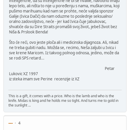
inteligentne, da su inteligentne ne bi se hvalile, navodno imaju
lepo telo, ali ništa to nije u poređenju s nama, muškarcima, koji
pušimo marihuanu kad nam se prohte, neće valjda sponzor
Galije (Ivica Dačić) da nam oduzme to poslednje seksualno/
oralno zadovoljstvo, neće - jer kad Ivica čuje Jabukovac,
shvatiće da su Dire Straits promašili svoj život, jebeš život bez
Niša & Prslook Benda!
Što će reći, ovo jeste ploča ali i medicinska dijagnoza. Ali, nikad
ne treba gubiti nadu. Možda se, recimo, Neša zaljubi u Ivicu i
sve krene Maricom. Iz takvog polnog odnosa, jedino, može da
se rodi SPS retard...
Petar
Lukovic XZ 1997
iz steka imam sve Perine recenzije iz XZ
This is a gift, it comes with a price. Who is the lamb and who is the
knife. Midas is king and he holds me so tight. And turns me to gold in
the sunlight ...
---
4