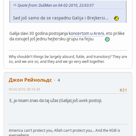
Quote from: DušMan on 04-02-2010, 22:03:57
Sad još samo da se raspadnu Galija i Brejkersi...
Galija slavi 30 godina postojanja
koncertom u Areni
, eto prilike
da osnuješ još jednu hejtersku grupu na fejsu
Why shouldn't things be largely absurd, futile, and transitory? They are
so, and we are so, and they and we go very well together.
Джон Рейнольдс
4
05-02-2010, 00:16:34
#21
E, ja nisam znao da taj užas (Galija) još uvek postoji.
America can't protect you, Allah can't protect you... And the KGB is
everywhere.