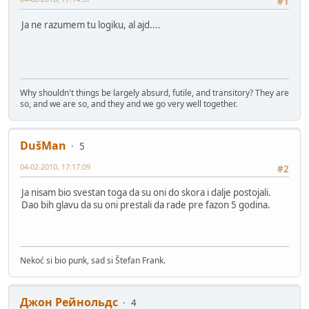
#1
Ja ne razumem tu logiku, al ajd....
Why shouldn't things be largely absurd, futile, and transitory? They are
so, and we are so, and they and we go very well together.
DušMan
5
04-02-2010, 17:17:09
#2
Ja nisam bio svestan toga da su oni do skora i dalje postojali.
Dao bih glavu da su oni prestali da rade pre fazon 5 godina.
Nekoć si bio punk, sad si Štefan Frank.
Джон Рейнольдс
4