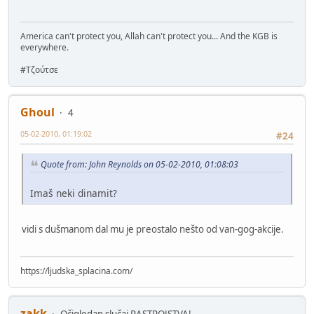
America can't protect you, Allah can't protect you... And the KGB is
everywhere.
#Τζούτσε
Ghoul
4
05-02-2010, 01:19:02
#24
Quote from: John Reynolds on 05-02-2010, 01:08:03
Imaš neki dinamit?
vidi s dušmanom dal mu je preostalo nešto od van-gog-akcije.
https://ljudska_splacina.com/
zakk
Očigledan slučaj RASTROJSTVA!