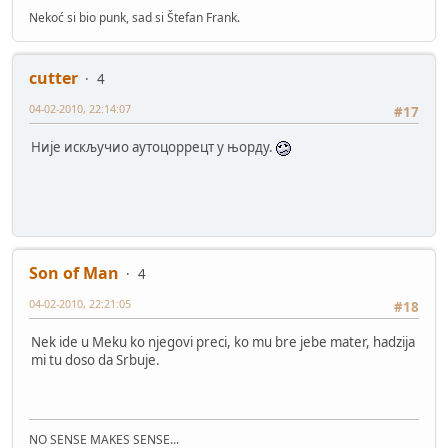
Nekoć si bio punk, sad si Štefan Frank.
cutter
4
04-02-2010, 22:14:07
#17
Није искључио аутоцоррецт у њорду.
Son of Man
4
04-02-2010, 22:21:05
#18
Nek ide u Meku ko njegovi preci, ko mu bre jebe mater, hadzija
mi tu doso da Srbuje.
NO SENSE MAKES SENSE...