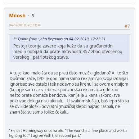
Milosh
5
04-02-2010, 20:23:34
#7
Quote from: John Reynolds on 04-02-2010, 17:22:21
Postoji teorija zavere koja kaže da su građanoidni
mediji odbijali da prate aktivnosti 357 zbog otvorenog
verskog i patriotskog stava.
A tu je kao imalo šta da se prati čisto muzički gledano? A i to što
Dušman kaže, b92 je godinama samo reklamirao svoja izdanja i
ignorisao sve ostalo i tek nedavno su krenuli sa ovom emisijom
(kojoj je sam naziv jebena sponzorska reklama), a gde kao
nešto prate domaće bendove. Ranije je 3 kanal (skoro) sve
pokrivao dok ga nisu ukinuli... U svakom slučaju, baš lepo što su
se ovi (ideološki) odvratni (muzički) slepci najzad raspali, ne
znam šta su samo toliko čekali...
"Ernest Hemingway once wrote: "The world is a fine place and worth
fighting for." I agree with the second part."