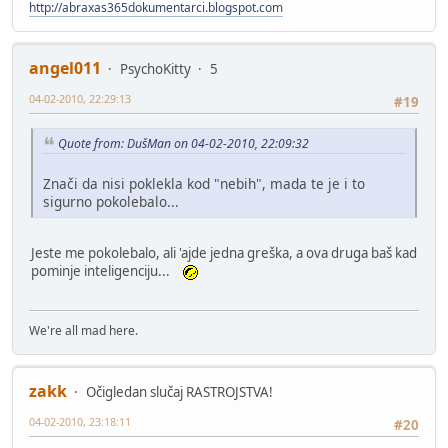
http://abraxas365dokumentarci.blogspot.com
angel011
PsychoKitty
5
04-02-2010, 22:29:13
#19
Quote from: DušMan on 04-02-2010, 22:09:32
Znači da nisi poklekla kod "nebih", mada te je i to
sigurno pokolebalo...
Jeste me pokolebalo, ali 'ajde jedna greška, a ova druga baš kad
pominje inteligenciju...
We're all mad here.
zakk
Očigledan slučaj RASTROJSTVA!
04-02-2010, 23:18:11
#20