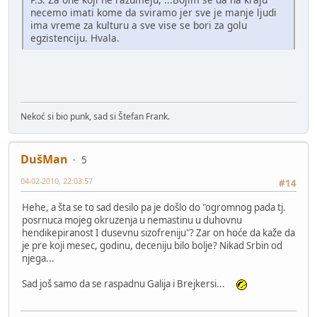
necemo imati kome da sviramo jer sve je manje ljudi
ima vreme za kulturu a sve vise se bori za golu
egzistenciju. Hvala.
Nekoć si bio punk, sad si Štefan Frank.
DušMan
5
04-02-2010, 22:03:57
#14
Hehe, a šta se to sad desilo pa je došlo do "ogromnog pada tj.
posrnuca mojeg okruzenja u nemastinu u duhovnu
hendikepiranost I dusevnu sizofreniju"? Zar on hoće da kaže da
je pre koji mesec, godinu, deceniju bilo bolje? Nikad Srbin od
njega...
Sad još samo da se raspadnu Galija i Brejkersi...