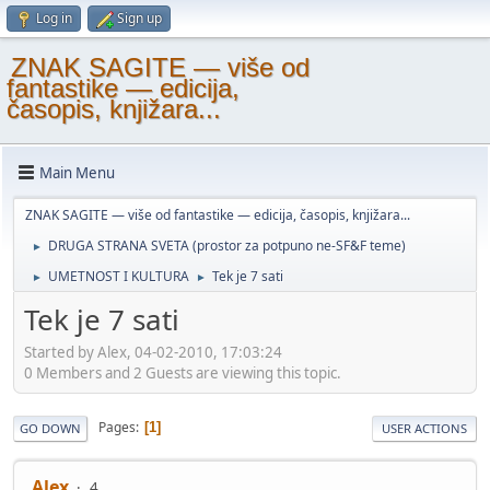
Log in
Sign up
ZNAK SAGITE — više od
fantastike — edicija,
časopis, knjižara...
Main Menu
ZNAK SAGITE — više od fantastike — edicija, časopis, knjižara...
DRUGA STRANA SVETA (prostor za potpuno ne-SF&F teme)
►
UMETNOST I KULTURA
Tek je 7 sati
►
►
Tek je 7 sati
Started by Alex, 04-02-2010, 17:03:24
0 Members and 2 Guests are viewing this topic.
Pages
1
GO DOWN
USER ACTIONS
Alex
4