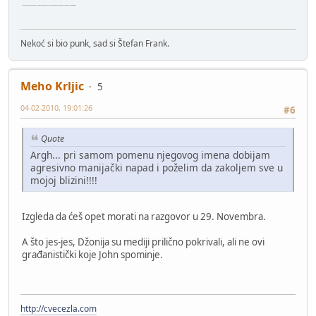
Argh... pri samom pomenu njegovog imena dobijam agresivno manijački napad i poželim da zakoljem sve u mojoj blizini!!!!
Nekoć si bio punk, sad si Štefan Frank.
Meho Krljic
5
04-02-2010, 19:01:26
#6
Quote
Argh... pri samom pomenu njegovog imena dobijam
agresivno manijački napad i poželim da zakoljem sve u
mojoj blizini!!!!
Izgleda da ćeš opet morati na razgovor u 29. Novembra.
A što jes-jes, Džonija su mediji prilično pokrivali, ali ne ovi
građanistički koje John spominje.
http://cvecezla.com