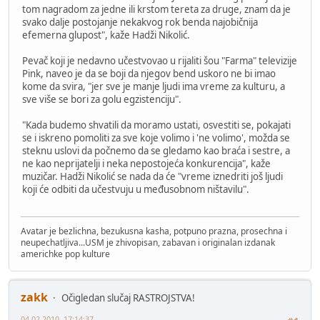
tom nagradom za jedne ili krstom tereta za druge, znam da je
svako dalje postojanje nekakvog rok benda najobičnija
efemerna glupost", kaže Hadži Nikolić.
Pevač koji je nedavno učestvovao u rijaliti šou "Farma" televizije
Pink, naveo je da se boji da njegov bend uskoro ne bi imao
kome da svira, "jer sve je manje ljudi ima vreme za kulturu, a
sve više se bori za golu egzistenciju".
"Kada budemo shvatili da moramo ustati, osvestiti se, pokajati
se i iskreno pomoliti za sve koje volimo i 'ne volimo', možda se
steknu uslovi da počnemo da se gledamo kao braća i sestre, a
ne kao neprijatelji i neka nepostojeća konkurencija", kaže
muzičar. Hadži Nikolić se nada da će "vreme iznedriti još ljudi
koji će odbiti da učestvuju u međusobnom ništavilu".
Avatar je bezlichna, bezukusna kasha, potpuno prazna, prosechna i
neupechatljiva...USM je zhivopisan, zabavan i originalan izdanak
americhke pop kulture
zakk
Očigledan slučaj RASTROJSTVA!
04-02-2010, 17:14:37