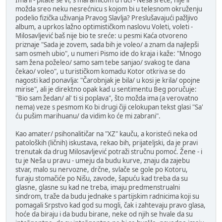
možda sreo neku nesrećnicu s kojom bi u telesnom okruženju
podelio fizička uživanja Pravog Slavlja? Preslušavajući pažljivo
album, a uprkos lažno optimističkom naslovu Voleti, voleti -
Milosavljević baš nije bio te sreće: u pesmi Kaća otvoreno
priznaje "Sada je zovem, sada bih je voleo/ a znam da najlepši
sam osmeh ubio", u numeri Pismo ide do kraja i kaže: "Mnogo
sam žena poželeo/ samo sam tebe sanjao/ svakog te dana
čekao/ voleo", u turističkom komadu Kotor otkriva se do
nagosti kad ponavlja: "Čarobnjak je bila/ u kosi je krila/ opojne
mirise", ali je direktno opak kad u sentimentu Beg poručuje:
"Bio sam žedan/ al' ti si poplava", što možda ima (a verovatno
nema) veze s pesmom Ko bi drugi čiji celokupan tekst glasi "Sa'
ću pušim marihuanu/ da vidim ko će mi zabrani".
Kao amater/ psihonalitičar na "XZ" kauču, a koristeći neka od
patoloških (ličnih) iskustava, rekao bih, prijateljski, da je pravi
trenutak da drug Milosavljević potraži stručnu pomoć. Žene - i
tu je Neša u pravu - umeju da budu kurve, znaju da zajebu
stvar, malo su nervozne, drčne, svlače se gole po Kotoru,
furaju stomačiće po Nišu, zavode, šapuću kad treba da su
glasne, glasne su kad ne treba, imaju predmenstrualni
sindrom, traže da budu jednake s partijskim radnicima koji su
pomagali Srpstvo kad god su mogli, čak i zahtevaju pravo glasa,
hoće da biraju i da budu birane, neke od njih se hvale da su