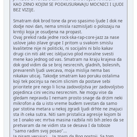
KAO ZRNO KOJIM SE PODKUSURAVAJU MOCNICI I LJUDI
BEZ VIZIJE.
Smatram dok brod tone da prvo spasimo ljude I dok ne
dodje novi dan, nema smisla razmisljati o polozaju na
krntiji koja je osudjena na propast.
Ovaj prekid rada jedne rock-ska-rap-core-jazz za nase
uslove jako zilave grupe I pritom u svakom smislu
kvalitetne nije ni politicki, ni socijalni ni bilo kakav
drugi cin niti akt vec iskljucivo plod moralne svesti
mene kao jednog od vas. Smatram na kraju krajeva da
dok god vidim da se broj nesrecnih, gladnih, bolesnih,
prevarenih ljudi uvecava, moja mislija nema bas
nikakav uticaj. Takodje smatram kao poruku ostalima
koji tek pocinju sa necim slicnim da postave sebi
prioritete pre nego li licna zadovoljstva jer zadovoljstvo
pojedinca cini vecinu nesrecnim. Ne mogu vise da
gledam nepravdu I nemam prosto snage da drzim neki
mikrofon a da u isto vreme budem svestan da samo
par stotina metara u nekoj zgradi ljudi drhte ne znajuci
sta ih ceka sutra. Niti sam pristalica agresije kojom bi
se I onako vec mrtva masina razbila niti bih zeleo da se
pretvaram da ne vidim sta se desava I da toboze
"samo radim svoj posao"...
Ja nisam verujuci... Ja znam da Bog postoji. Sa tom