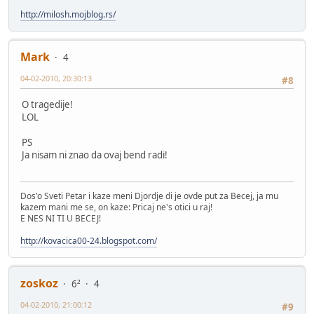
http://milosh.mojblog.rs/
Mark
4
04-02-2010, 20:30:13
#8
O tragedije!
LOL
PS
Ja nisam ni znao da ovaj bend radi!
Dos'o Sveti Petar i kaze meni Djordje di je ovde put za Becej, ja mu
kazem mani me se, on kaze: Pricaj ne's otici u raj!
E NES NI TI U BECEJ!
http://kovacica00-24.blogspot.com/
zoskoz
6²
4
04-02-2010, 21:00:12
#9