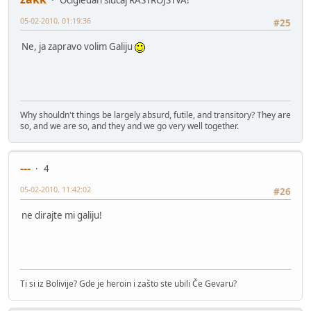
05-02-2010, 01:19:36
#25
Ne, ja zapravo volim Galiju
Why shouldn't things be largely absurd, futile, and transitory? They are
so, and we are so, and they and we go very well together.
---
4
05-02-2010, 11:42:02
#26
ne dirajte mi galiju!
Ti si iz Bolivije? Gde je heroin i zašto ste ubili Če Gevaru?