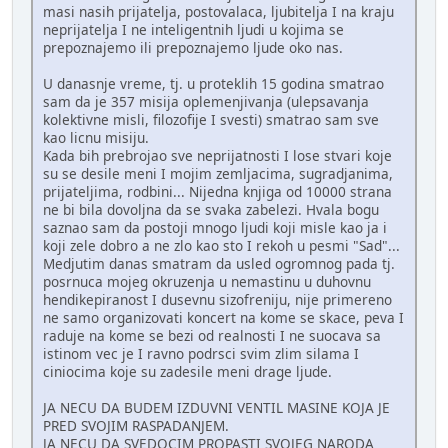
masi nasih prijatelja, postovalaca, ljubitelja I na kraju
neprijatelja I ne inteligentnih ljudi u kojima se
prepoznajemo ili prepoznajemo ljude oko nas.
U danasnje vreme, tj. u proteklih 15 godina smatrao
sam da je 357 misija oplemenjivanja (ulepsavanja
kolektivne misli, filozofije I svesti) smatrao sam sve
kao licnu misiju.
Kada bih prebrojao sve neprijatnosti I lose stvari koje
su se desile meni I mojim zemljacima, sugradjanima,
prijateljima, rodbini... Nijedna knjiga od 10000 strana
ne bi bila dovoljna da se svaka zabelezi. Hvala bogu
saznao sam da postoji mnogo ljudi koji misle kao ja i
koji zele dobro a ne zlo kao sto I rekoh u pesmi "Sad"...
Medjutim danas smatram da usled ogromnog pada tj.
posrnuca mojeg okruzenja u nemastinu u duhovnu
hendikepiranost I dusevnu sizofreniju, nije primereno
ne samo organizovati koncert na kome se skace, peva I
raduje na kome se bezi od realnosti I ne suocava sa
istinom vec je I ravno podrsci svim zlim silama I
ciniocima koje su zadesile meni drage ljude.
JA NECU DA BUDEM IZDUVNI VENTIL MASINE KOJA JE
PRED SVOJIM RASPADANJEM.
JA NECU DA SVEDOCIM PROPASTI SVOJEG NARODA