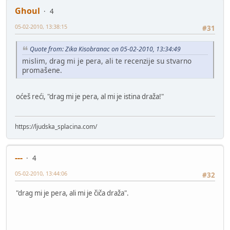
Ghoul
4
05-02-2010, 13:38:15
#31
Quote from: Zika Kisobranac on 05-02-2010, 13:34:49
mislim, drag mi je pera, ali te recenzije su stvarno
promašene.
oćeš reći, "drag mi je pera, al mi je istina draža!"
https://ljudska_splacina.com/
---
4
05-02-2010, 13:44:06
#32
"drag mi je pera, ali mi je čiča draža".