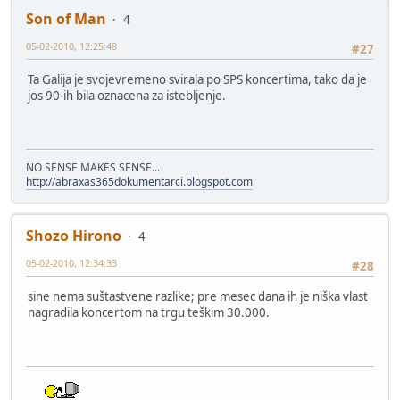
Son of Man
4
05-02-2010, 12:25:48
#27
Ta Galija je svojevremeno svirala po SPS koncertima, tako da je
jos 90-ih bila oznacena za istebljenje.
NO SENSE MAKES SENSE...
http://abraxas365dokumentarci.blogspot.com
Shozo Hirono
4
05-02-2010, 12:34:33
#28
sine nema suštastvene razlike; pre mesec dana ih je niška vlast
nagradila koncertom na trgu teškim 30.000.