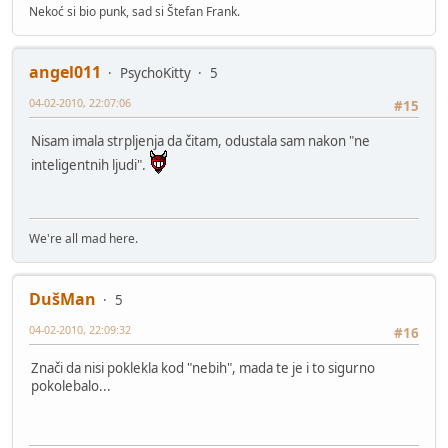
Nekoć si bio punk, sad si Štefan Frank.
angel011
PsychoKitty
5
04-02-2010, 22:07:06
#15
Nisam imala strpljenja da čitam, odustala sam nakon "ne
inteligentnih ljudi".
We're all mad here.
DušMan
5
04-02-2010, 22:09:32
#16
Znači da nisi poklekla kod "nebih", mada te je i to sigurno
pokolebalo...