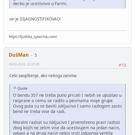
decko je ucestvovo u Farmi.
sin je DIJAGNOSTIFIKOVAO!
https://ljudska_splacina.com/
DušMan
5
04-02-2010, 22:01:05
#13
Celo saopštenje, ako nekoga zanima:
Quote
O bendu 357 ne treba puno pricati I nebih se upustao u
rasprave o cemu se radilo u pesmama moje grupe.
Ovog puta cu se baviti iskljucivo I samo razlogom zasto
bend ne treba vise da radi.
Moralni razlozi su iskljucivo I prvenstveno pravi razlozi
zbog kojih ne zelim vise da ucestvujem na jedan nacin,
zabavi a na drugi nacin nekoj vrsti izduvnog ventila