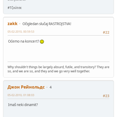
#Τζούτσε
zakk
Očigledan slučaj RASTROJSTVA!
05-02-2010, 00:59:53
#22
Oćemo na koncert?
Why shouldn't things be largely absurd, futile, and transitory? They are
so, and we are so, and they and we go very well together.
Джон Рейнольдс
4
05-02-2010, 01:08:03
#23
Imaš neki dinamit?