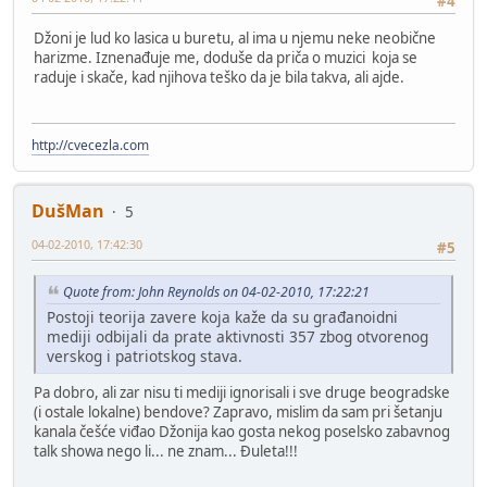
#4
Džoni je lud ko lasica u buretu, al ima u njemu neke neobične
harizme. Iznenađuje me, doduše da priča o muzici koja se
raduje i skače, kad njihova teško da je bila takva, ali ajde.
http://cvecezla.com
DušMan
5
04-02-2010, 17:42:30
#5
Quote from: John Reynolds on 04-02-2010, 17:22:21
Postoji teorija zavere koja kaže da su građanoidni
mediji odbijali da prate aktivnosti 357 zbog otvorenog
verskog i patriotskog stava.
Pa dobro, ali zar nisu ti mediji ignorisali i sve druge beogradske
(i ostale lokalne) bendove? Zapravo, mislim da sam pri šetanju
kanala češće viđao Džonija kao gosta nekog poselsko zabavnog
talk showa nego li... ne znam... Đuleta!!!