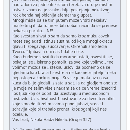
nagradom za jedne ili krstom tereta za druge mislim
ustvari znam da je svako dalje postojanje nekakvog
rock benda naj obicnija efemerna glupost.
Mnogi misle da se tim putem moze vrsiti nekakav
marketing ili da to moze biti dobar nacin da se prenese
nekakva poruka... NE!
Kao svestan shvatio sam da samo kroz muku covek
moze sagledati istinu I sustinu od koje mnogi okrecu
glavu I izbegavaju suocavanje. Okrenuli smo ledja
Tvorcu I ljubavi a oni nas I dalje nose.
Kada budemo shvatili da moramo ustati, osvestiti se,
pokajati se I iskreno pomoliti za sve koje volimo I "ne
volimo" mozda se I steknu uslovi da pocnemo da se
gledamo kao braca I sestre a ne kao neprijatelji I neka
nepostojeca konkurencija. Suvise je mala ova nasa
kuca da bi je glodali iz sata u sat. Ja da glodjem ono sto
je moje ne zelim vise I nadam se da ce vreme iznedriti
jos ljudi koji ce odbiti da ucestvuju u medjusobnom
nistavilu. Uz zahvalnost I postovanje za divne trenutke
koje smo delili zelim svima puno ljubavi, srece I
zdravlja koje bi trebalo proneti kroz oganj koji nas
ocekuje.
Vas brat, Nikola Hadzi Nikolic (Grupa 357)
P.S. Za one koji ne razumeju, ...Bojim se da na kraju