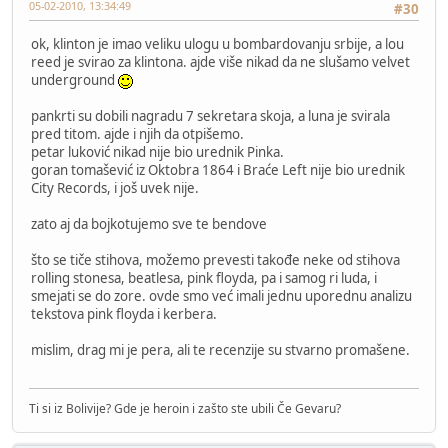
05-02-2010, 13:34:49
#30
ok, klinton je imao veliku ulogu u bombardovanju srbije, a lou
reed je svirao za klintona. ajde više nikad da ne slušamo velvet
underground
pankrti su dobili nagradu 7 sekretara skoja, a luna je svirala
pred titom. ajde i njih da otpišemo.
petar luković nikad nije bio urednik Pinka.
goran tomašević iz Oktobra 1864 i Braće Left nije bio urednik
City Records, i još uvek nije.
zato aj da bojkotujemo sve te bendove
što se tiče stihova, možemo prevesti takođe neke od stihova
rolling stonesa, beatlesa, pink floyda, pa i samog ri luda, i
smejati se do zore. ovde smo već imali jednu uporednu analizu
tekstova pink floyda i kerbera.
mislim, drag mi je pera, ali te recenzije su stvarno promašene.
Ti si iz Bolivije? Gde je heroin i zašto ste ubili Če Gevaru?