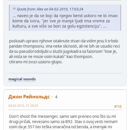
Quote from: Alex on 04-02-2010, 17:03:24
... naveo je da se boji da njegov bend uskoro ne bi imao
kome da svira, "jer sve je manje ljudi ima vreme za
kulturu, a sve više se bori za golu egzistenciju". ...
poslusah upravo njihove istaknute stvari da vidim jesu li srbski
pandan thompsonu. ima neke slicnosti, ali ne bih se usudio reci
da su pseudorodoljubi u sluzbi jugokadra sa fazonom "lose je,
ali nista se ne moze osim kukati" kao thompson.
citirano mi zvuci uzasno glupo.
magical sounds
Джон Рейнольдс
4
04-02-2010, 21:28:03
#10
Don't shoot the messenger, samo sam preneo ono što su mi
drugi pričali, nevezano samo za B92. Stav o ovoj vesti nemam
osim da je 357 bio teška smaračina od benda, a imenjak mi