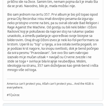
prilično ide na živce. Samim tim, nemam pojma da li je imalo šta
da se prati. Navodno, bilo je, mada možda i nije.
Bio sam jednom na certu 357. Prvi album je bio još topao ispod
presa City Recordsa i nisu imali dovoljno pesama da izguraju
neko pristojno vreme na bini, pa su svirali obrade Bad Religion i
Rage Against the Machine. Od gostiju su bili neki bilder i Džoni
Racković koji je pokušavao da napravi stoj na rukama i padao
unaokolo, a između padanja je upoređivao svoje bicepse sa
bilderovim. Onaj drugi Džoni izveo je neki ko-fol-performans sa
krstom. Uperili su "top" u njega, a sva ostala svetla pogasili, on
je podizao krst nagore, ka snopu svetlosti, dok je bend počinjao
da svira pesmu "Pravoslavan". Sve ovo što sam nabrojao
izazvalo mi je mučan utisak + navijači su Crvene zvezde i ne
stide se toga + svirka je bila krajnje neubedljiva. Mislim,
ideologija na stranu, 357 sam doživljavao kao gimik-bend i ništa
mnogo više od toga.
America can't protect you, Allah can't protect you... And the KGB is
everywhere.
#Τζούτσε