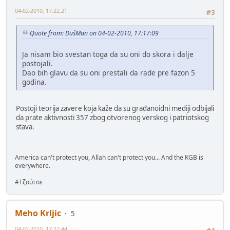
04-02-2010, 17:22:21
#3
Quote from: DušMan on 04-02-2010, 17:17:09
Ja nisam bio svestan toga da su oni do skora i dalje
postojali.
Dao bih glavu da su oni prestali da rade pre fazon 5
godina.
Postoji teorija zavere koja kaže da su građanoidni mediji odbijali
da prate aktivnosti 357 zbog otvorenog verskog i patriotskog
stava.
America can't protect you, Allah can't protect you... And the KGB is
everywhere.
#Τζούτσε
Meho Krljic
5
04-02-2010, 17:22:44