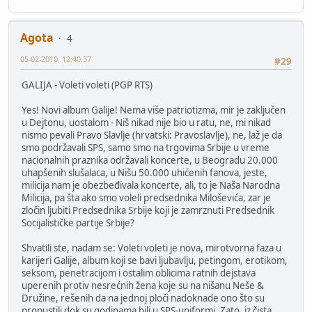
Agota
4
05-02-2010, 12:40:37
#29
GALIJA - Voleti voleti (PGP RTS)
Yes! Novi album Galije! Nema više patriotizma, mir je zaključen
u Dejtonu, uostalom - Niš nikad nije bio u ratu, ne, mi nikad
nismo pevali Pravo Slavlje (hrvatski: Pravoslavlje), ne, laž je da
smo podržavali SPS, samo smo na trgovima Srbije u vreme
nacionalnih praznika održavali koncerte, u Beogradu 20.000
uhapšenih slušalaca, u Nišu 50.000 uhićenih fanova, jeste,
milicija nam je obezbeđivala koncerte, ali, to je Naša Narodna
Milicija, pa šta ako smo voleli predsednika Miloševića, zar je
zločin ljubiti Predsednika Srbije koji je zamrznuti Predsednik
Socijalističke partije Srbije?
Shvatili ste, nadam se: Voleti voleti je nova, mirotvorna faza u
karijeri Galije, album koji se bavi ljubavlju, petingom, erotikom,
seksom, penetracijom i ostalim oblicima ratnih dejstava
uperenih protiv nesrećnih žena koje su na nišanu Neše &
Družine, rešenih da na jednoj ploči nadoknade ono što su
propustili dok su godinama bili u SPS-uniformi. Zato, iz čista