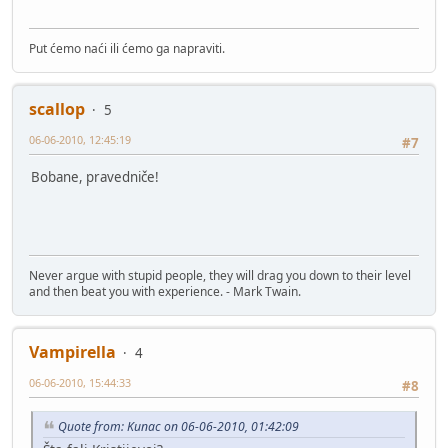
Put ćemo naći ili ćemo ga napraviti.
scallop
5
06-06-2010, 12:45:19
#7
Bobane, pravedniče!
Never argue with stupid people, they will drag you down to their level
and then beat you with experience. - Mark Twain.
Vampirella
4
06-06-2010, 15:44:33
#8
Quote from: Kunac on 06-06-2010, 01:42:09