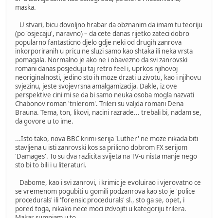
maska.
U stvari, bicu dovoljno hrabar da obznanim da imam tu teoriju
(po 'osjecaju', naravno) – da cete danas rijetko zateci dobro
popularno fantasticno djelo gdje neki od drugih zanrova
inkorporiranih u pricu ne sluzi samo kao shtaka ili neka vrsta
pomagala. Normalno je ako ne i obavezno da svi zanrovski
romani danas posjeduju taj retro feel i, uprkos njihovoj
neoriginalnosti, jedino sto ih moze drzati u zivotu, kao i njihovu
svjezinu, jeste svojevrsna amalgamizacija. Dakle, iz ove
perspektive cini mi se da bi samo neuka osoba mogla nazvati
Chabonov roman 'trilerom'. Trileri su valjda romani Dena
Brauna. Tema, ton, likovi, nacini razrade... trebali bi, nadam se,
da govore u to ime.
...Isto tako, nova BBC krimi-serija 'Luther' ne moze nikada biti
stavljena u isti zanrovski kos sa prilicno dobrom FX serijom
'Damages'. To su dva razlicita svijeta na TV-u nista manje nego
sto bi to bili i u literaturi.
Dabome, kao i svi zanrovi, i krimic je evoluirao i vjerovatno ce
se vremenom pogubiti u gomili podzanrova kao sto je 'police
procedurals' ili 'forensic procedurals' sl., sto ga se, opet, i
pored toga, nikako nece moci izdvojiti u kategoriju trilera.
Makar sumnjam u to.