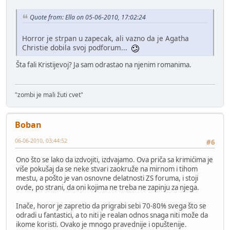
Quote from: Ella on 05-06-2010, 17:02:24
Horror je strpan u zapecak, ali vazno da je Agatha
Christie dobila svoj podforum...
Šta fali Kristijevoj? Ja sam odrastao na njenim romanima.
"zombi je mali žuti cvet"
Boban
06-06-2010, 03:44:52
#6
Ono što se lako da izdvojiti, izdvajamo. Ova priča sa krimićima je
više pokušaj da se neke stvari zaokruže na mirnom i tihom
mestu, a pošto je van osnovne delatnosti ZS foruma, i stoji
ovde, po strani, da oni kojima ne treba ne zapinju za njega.
Inače, horor je zapretio da prigrabi sebi 70-80% svega što se
odradi u fantastici, a to niti je realan odnos snaga niti može da
ikome koristi. Ovako je mnogo pravednije i opuštenije.