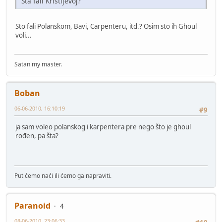
Šta fali Kristijevoj?
Sto fali Polanskom, Bavi, Carpenteru, itd.? Osim sto ih Ghoul
voli...
Satan my master.
Boban
06-06-2010, 16:10:19
#9
ja sam voleo polanskog i karpentera pre nego što je ghoul
rođen, pa šta?
Put ćemo naći ili ćemo ga napraviti.
Paranoid
4
08-06-2010, 23:06:33