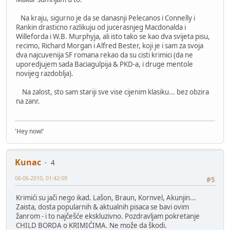
Na kraju, sigurno je da se danasnji Pelecanos i Connelly i
Rankin drasticno razlikuju od jucerasnjeg Macdonalda i
Willeforda i W.B. Murphyja, ali isto tako se kao dva svijeta pisu,
recimo, Richard Morgan i Alfred Bester, koji je i sam za svoja
dva najcuvenija SF romana rekao da su cisti krimici (da ne
uporedjujem sada Baciagulpija & PKD-a, i druge mentole
novijeg razdoblja).
Na zalost, sto sam stariji sve vise cijenim klasiku... bez obzira
na zanr.
'Hey now!'
Kunac
4
06-06-2010, 01:42:09
#5
Krimići su jači nego ikad. Lašon, Braun, Kornvel, Akunjin...
Zaista, dosta popularnih & aktualnih pisaca se bavi ovim
žanrom - i to najčešće ekskluzivno. Pozdravljam pokretanje
CHILD BORDA o KRIMIĆIMA. Ne može da škodi.