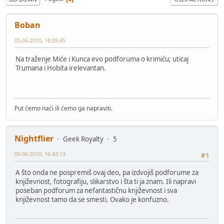
Boban
05-06-2010, 16:05:45
Na traženje Miće i Kunca evo podforuma o krimiću; uticaj
Trumana i Hobita irelevantan.
Put ćemo naći ili ćemo ga napraviti.
Nightflier
Geek Royalty
5
05-06-2010, 16:43:13
#1
A što onda ne pospremiš ovaj deo, pa izdvojiš podforume za
književnost, fotografiju, slikarstvo i šta ti ja znam. Ili napravi
poseban podforum za nefantastičnu književnost i sva
književnost tamo da se smesti. Ovako je konfuzno.