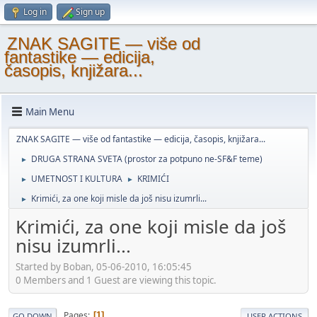
Log in
Sign up
ZNAK SAGITE — više od
fantastike — edicija,
časopis, knjižara...
Main Menu
ZNAK SAGITE — više od fantastike — edicija, časopis, knjižara...
DRUGA STRANA SVETA (prostor za potpuno ne-SF&F teme)
►
UMETNOST I KULTURA
KRIMIĆI
►
►
Krimići, za one koji misle da još nisu izumrli...
►
Krimići, za one koji misle da još
nisu izumrli...
Started by Boban, 05-06-2010, 16:05:45
0 Members and 1 Guest are viewing this topic.
Pages
1
GO DOWN
USER ACTIONS