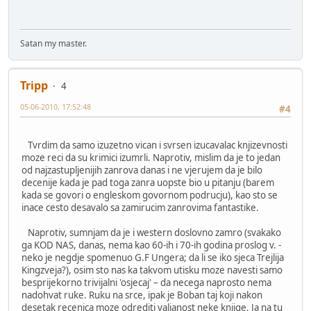
Satan my master.
Tripp
4
05-06-2010, 17:52:48
#4
Tvrdim da samo izuzetno vican i svrsen izucavalac knjizevnosti
moze reci da su krimici izumrli. Naprotiv, mislim da je to jedan
od najzastupljenijih zanrova danas i ne vjerujem da je bilo
decenije kada je pad toga zanra uopste bio u pitanju (barem
kada se govori o engleskom govornom podrucju), kao sto se
inace cesto desavalo sa zamirucim zanrovima fantastike.
Naprotiv, sumnjam da je i western doslovno zamro (svakako
ga KOD NAS, danas, nema kao 60-ih i 70-ih godina proslog v. -
neko je negdje spomenuo G.F Ungera; da li se iko sjeca Trejlija
Kingzveja?), osim sto nas ka takvom utisku moze navesti samo
besprijekorno trivijalni 'osjecaj' – da necega naprosto nema
nadohvat ruke. Ruku na srce, ipak je Boban taj koji nakon
desetak recenica moze odrediti valjanost neke knjige. Ja na tu