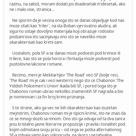
razinu, na zalost, moram dodati jos dvadesetak-tridesetak, ako
ne i malo vise, stranica...
Ne sporim da je vecina onoga sto se danas objavljuje kod nas
moze citati kao 'triler', na sta Boban vjerovatno aludira, ali
sigurno ostaje dovoljno materijala koji obrazuje rodoslov
podzanrova sto sacinjavaju ono sto se naveliko moze
okarakterisati kao krimi-zanr.
Uostalom, pola SF-a se danas moze podvesti pod krimice ili
trilere, kao sto se pola horora i fentazija moze podvesti pod
pustolovne/akcione romane.
Recimo, meni je MekKartijev 'The Road' veci SF (bolje reci,
'The Road' mi je cak i veci western) nego sto ce Chabonov 'The
Yiddish Policemen's Union' ikada biti SF, i pored toga sto je
Chabonov roman ubrao nekoliko znamenitih SF nagrada a bio
je nominovan i za fin broj krimi-priznanja.
S te strane, ako ga vec ne bih okarakterisao kao izuzetan
mejnstrim, Chabonov roman mi je tipicni krimic, sto ne znaci da
ce se mnogi sloziti sa mnom. Ono sto ga odvaja od ta dva zanra
jesu kristalno jasne literarne propozicije i pravila i tonalitet pod
kojim odmotava svoju pricu – od cega se potka alternativnog
SF-a izdvaja samo kao uskogruda, pa skoro i nezahvalna,