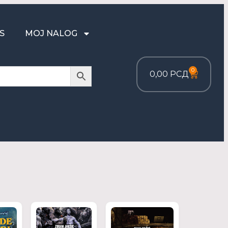
S
MOJ NALOG
0
0,00
РСД