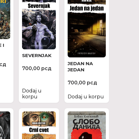
 I
SEVERNJAK
JEDAN NA
сд
700,00
рсд
JEDAN
700,00
рсд
Dodaj u
korpu
Dodaj u korpu