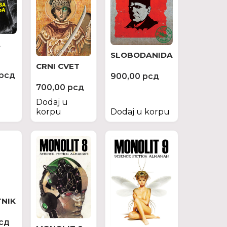
A
SLOBODANIDA
CRNI CVET
рсд
900,00
рсд
700,00
рсд
Dodaj u
korpu
Dodaj u korpu
TNIK
сд