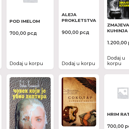
ALEJA
PROKLETSTVA
POD IMELOM
ZMAJEV
KUHINJA
900,00
рсд
700,00
рсд
1.200,00
Dodaj u
Dodaj u korpu
Dodaj u korpu
korpu
HRIM RA
700,00
р