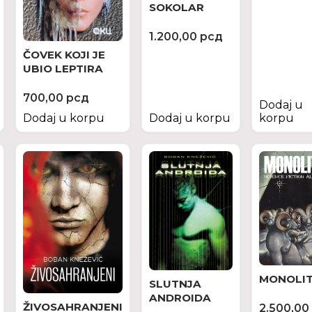
SOKOLAR
1.200,00
рсд
ČOVEK KOJI JE
UBIO LEPTIRA
700,00
рсд
Dodaj u
Dodaj u korpu
Dodaj u korpu
korpu
MONOLIT
SLUTNJA
ANDROIDA
ŽIVOSAHRANJENI
2.500,00