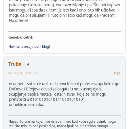
pakovanje i te kako bitno), ovo razmišljanje tipa "Što bih kupovo
kad mogu džaba da skinem" je isto kao i ono "Što bih učio kad
mogu da prepisujem" ili "Što bih radio kad mogu da kradem".
No offense.
Genetski četnik
Novi smakosvjetovni blog!
Truba
4
02-08-2011, 15:20:12
#19
drugovi... sutra će izaći neki novi format pa ćete svoju kolekciju
DVDova i BRejeva davati za bagatelu neukusnoj djeci...
skupljanje papira metala i ostalih stvari koje se ne mogu
pretvoriti u 010101010101110101010101
donekle ima smisla...
Najjači forum na kojem se osjećam kao kod kuće i gdje uvijek mogu
reći što mislim bez posljedica, mada ipak ne bih trebao mnogo