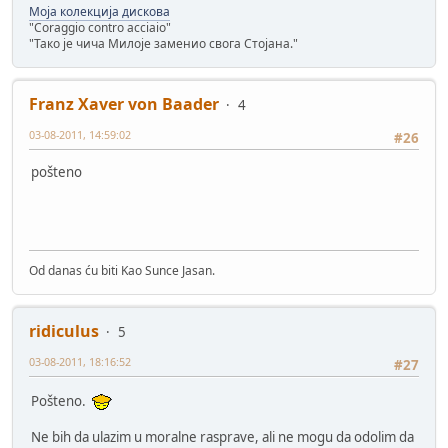
Моја колекција дискова
"Coraggio contro acciaio"
"Тако је чича Милоје заменио свога Стојана."
Franz Xaver von Baader
4
03-08-2011, 14:59:02
#26
pošteno
Od danas ću biti Kao Sunce Jasan.
ridiculus
5
03-08-2011, 18:16:52
#27
Pošteno.
Ne bih da ulazim u moralne rasprave, ali ne mogu da odolim da