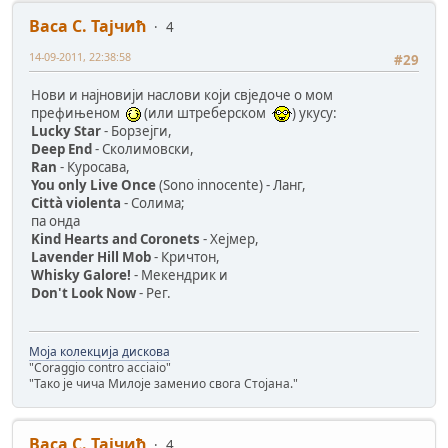
Васа С. Тајчић
4
14-09-2011, 22:38:58
#29
Нови и најновији наслови који свједоче о мом
префињеном
(или штреберском
) укусу:
Lucky Star
- Борзејги,
Deep End
- Сколимовски,
Rаn
- Куросава,
You only Live Once
(Sono innocente) - Ланг,
Città violenta
- Солима;
па онда
Kind Hearts and Coronets
- Хејмер,
Lavender Hill Mob
- Кричтон,
Whisky Galore!
- Мекендрик и
Don't Look Now
- Рег.
Моја колекција дискова
"Coraggio contro acciaio"
"Тако је чича Милоје заменио свога Стојана."
Васа С. Тајчић
4