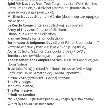
Spiel Mir Das Lied Vom Tod
(C'era una volta il West) (Limited
Premium Edition, exklusiv bei
Amazon.de
) (пошто имам
упаљач могу и да пропушим),
M - Eine Stadt sucht einen Mörder
(double-dip али вриједи
сваке паре),
Le Cercle Rouge
(Criterion Collection) (врх брате!),
Army of Shadows
(Criterion Collection),
Diabolique
(Criterion Collection),
Kiss me Deadly
(Criterion Collection),
Terminator 2: Judgment Day
(Skynet Edition Steelbook) (већ
четврто издање у колекцији али било је јефтино),
Akira
(Collector's Edition Steelbook) [Blu-ray + DVD],
Tenebrae
(Arrow Video) (дај шта даш),
The Prisoner: The Complete Series
(1968. па наравно!) (A&E
Home Video),
True Grit
(2010) (Limited Steelbook, inklusive DVD + Digital
Copy, exklusiv bei
Amazon.de
) (ништа нарочито)
и нешто опскурних енглеских филмова:
The Priviledge
,
Man of Violence
,
The Permissive
,
Primitive London
све издања BFI (велика разлика у садржају и паковању).
Слике ћу поставити накнадно