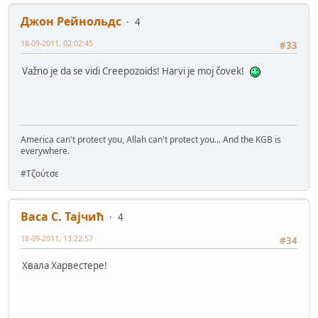
Джон Рейнольдс
4
18-09-2011, 02:02:45
#33
Važno je da se vidi Creepozoids! Harvi je moj čovek!
America can't protect you, Allah can't protect you... And the KGB is
everywhere.
#Τζούτσε
Васа С. Тајчић
4
18-09-2011, 13:22:57
#34
Хвала Харвестере!