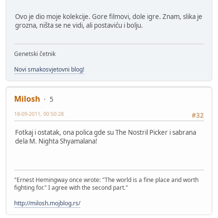
Ovo je dio moje kolekcije. Gore filmovi, dole igre. Znam, slika je
grozna, ništa se ne vidi, ali postaviću i bolju.
Genetski četnik
Novi smakosvjetovni blog!
Milosh
5
18-09-2011, 00:50:28
#32
Fotkaj i ostatak, ona polica gde su The Nostril Picker i sabrana
dela M. Nighta Shyamalana!
"Ernest Hemingway once wrote: "The world is a fine place and worth
fighting for." I agree with the second part."
http://milosh.mojblog.rs/