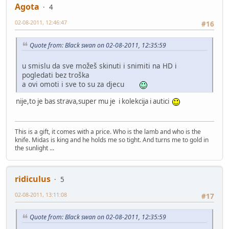
Agota
4
02-08-2011, 12:46:47
#16
Quote from: Black swan on 02-08-2011, 12:35:59
u smislu da sve možeš skinuti i snimiti na HD i
pogledati bez troška
a ovi omoti i sve to su za djecu
nije,to je bas strava,super mu je i kolekcija i autici
This is a gift, it comes with a price. Who is the lamb and who is the
knife. Midas is king and he holds me so tight. And turns me to gold in
the sunlight ...
ridiculus
5
02-08-2011, 13:11:08
#17
Quote from: Black swan on 02-08-2011, 12:35:59