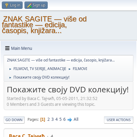
Log in
Sign up
ZNAK SAGITE — više od
fantastike — edicija,
časopis, knjižara...
Main Menu
ZNAK SAGITE — više od fantastike — edicija, časopis, knjižara...
FILMOVI, TV SERIJE, ANIMACIJE
FILMOVI
►
►
Покажите своју DVD колекцију!
►
Покажите своју DVD колекцију!
Started by Васа С. Тајчић, 05-05-2011, 21:32:52
0 Members and 3 Guests are viewing this topic.
2
3
4
5
6
All
Pages
1
GO DOWN
USER ACTIONS
Васа С. Тајчић
4