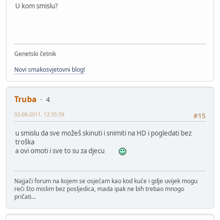
U kom smislu?
Genetski četnik
Novi smakosvjetovni blog!
Truba
4
02-08-2011, 12:35:59
#15
u smislu da sve možeš skinuti i snimiti na HD i pogledati bez
troška
a ovi omoti i sve to su za djecu
Najjači forum na kojem se osjećam kao kod kuće i gdje uvijek mogu
reći što mislim bez posljedica, mada ipak ne bih trebao mnogo
pričati...