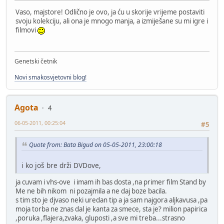
Vaso, majstore! Odlično je ovo, ja ću u skorije vrijeme postaviti
svoju kolekciju, ali ona je mnogo manja, a izmiješane su mi igre i
filmovi
Genetski četnik
Novi smakosvjetovni blog!
Agota
4
06-05-2011, 00:25:04
#5
Quote from: Bata Bigud on 05-05-2011, 23:00:18
i ko još bre drži DVDove,
ja cuvam i vhs-ove i imam ih bas dosta ,na primer film Stand by
Me ne bih nikom ni pozajmila a ne daj boze bacila.
s tim sto je djvaso neki uredan tip a ja sam najgora aljkavusa ,pa
moja torba ne znas dal je kanta za smece, sta je? milion papirica
,poruka ,flajera,zvaka, gluposti ,a sve mi treba...strasno