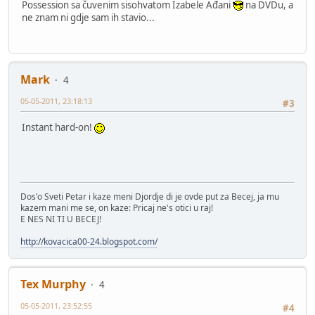
Possession sa čuvenim sisohvatom Izabele Ađani
na DVDu, a
ne znam ni gdje sam ih stavio...
Mark
4
05-05-2011, 23:18:13
#3
Instant hard-on!
Dos'o Sveti Petar i kaze meni Djordje di je ovde put za Becej, ja mu
kazem mani me se, on kaze: Pricaj ne's otici u raj!
E NES NI TI U BECEJ!
http://kovacica00-24.blogspot.com/
Tex Murphy
4
05-05-2011, 23:52:55
#4