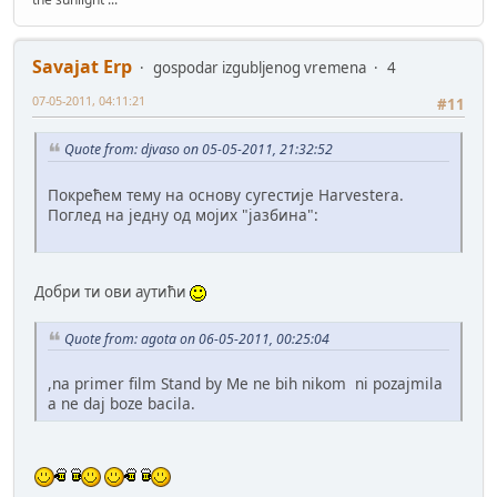
Savajat Erp
gospodar izgubljenog vremena
4
07-05-2011, 04:11:21
#11
Quote from: djvaso on 05-05-2011, 21:32:52
Покрећем тему на основу сугестије Harvestera.
Поглед на једну од мојих "јазбина":
Добри ти ови аутићи
Quote from: agota on 06-05-2011, 00:25:04
,na primer film Stand by Me ne bih nikom ni pozajmila
a ne daj boze bacila.