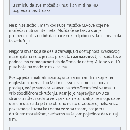
u smislu da sve možeš skinuti i snimiti na HD i
pogledati bez troška
Ne bih se složio. Imam kod kuće muzičke CD-ove koje ne
možeš skinuti sa interneta. Možda će se takvo stanje
promeniti, ali rado bih dao pare nekim ljudima za koje mislim da
to zaslužuju.
Najgora stvar koja se desila zahvaljujući dostupnosti svakakvog
materijala na netu je naša prokleta
razmaženost
, jer sada teže
podnosimo nemogućnost da dođemo do nečeg. A to se vidi 10
puta bolje na modernim klincima.
Postoji jedan mali (ali hrabrog srca!) animirani film koji je na
engleskom poznat kao Midori. U svoje vreme nije bio za
prodaju, već je samo prikazivan na određenim festivalima, u
vrlo specifičnom okruženju. Kasnije je napravljen DVD za
strano tržište, i sada ta verzija kruži netom, ali ja ne mogu da se
otmem utisku da je time ubijeno nešto dragoceno, neka vrsta
pozitivnog elitizma koji nema veze sa rasom, nacijom ili
društvenim staležom, već samo sa željom pojedinca da vidi taj
film.