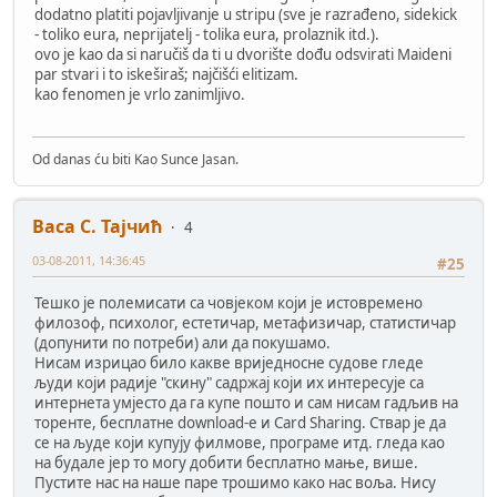
dodatno platiti pojavljivanje u stripu (sve je razrađeno, sidekick
- toliko eura, neprijatelj - tolika eura, prolaznik itd.).
ovo je kao da si naručiš da ti u dvorište dođu odsvirati Maideni
par stvari i to iskeširaš; najčišći elitizam.
kao fenomen je vrlo zanimljivo.
Od danas ću biti Kao Sunce Jasan.
Васа С. Тајчић
4
03-08-2011, 14:36:45
#25
Тешко је полемисати са човјеком који је истовремено
филозоф, психолог, естетичар, метафизичар, статистичар
(допунити по потреби) али да покушамо.
Нисам изрицао било какве вриједносне судове гледе
људи који радије "скину" садржај који их интересује са
интернета умјесто да га купе пошто и сам нисам гадљив на
торенте, бесплатне download-e и Card Sharing. Ствар је да
се на људе који купују филмове, програме итд. гледа као
на будале јер то могу добити бесплатно мање, више.
Пустите нас на наше паре трошимо како нас воља. Нису