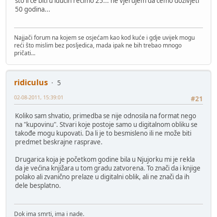
što li će biti u idućih recimo 25... ne vjerujem da ćemo doživjeti
50 godina...
Najjači forum na kojem se osjećam kao kod kuće i gdje uvijek mogu
reći što mislim bez posljedica, mada ipak ne bih trebao mnogo
pričati...
ridiculus
5
02-08-2011, 15:39:01
#21
Koliko sam shvatio, primedba se nije odnosila na format nego
na "kupovinu". Stvari koje postoje samo u digitalnom obliku se
takođe mogu kupovati. Da li je to besmisleno ili ne može biti
predmet beskrajne rasprave.
Drugarica koja je početkom godine bila u Njujorku mi je rekla
da je većina knjižara u tom gradu zatvorena. To znači da i knjige
polako ali zvanično prelaze u digitalni oblik, ali ne znači da ih
dele besplatno.
Dok ima smrti, ima i nade.