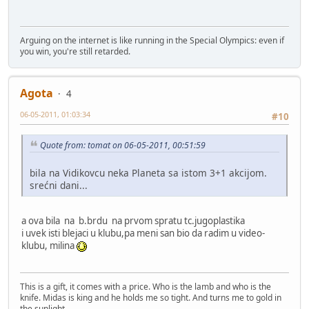
Arguing on the internet is like running in the Special Olympics: even if
you win, you're still retarded.
Agota
4
06-05-2011, 01:03:34
#10
Quote from: tomat on 06-05-2011, 00:51:59
bila na Vidikovcu neka Planeta sa istom 3+1 akcijom.
srećni dani...
a ova bila na b.brdu na prvom spratu tc.jugoplastika
i uvek isti blejaci u klubu,pa meni san bio da radim u video-
klubu, milina
This is a gift, it comes with a price. Who is the lamb and who is the
knife. Midas is king and he holds me so tight. And turns me to gold in
the sunlight ...