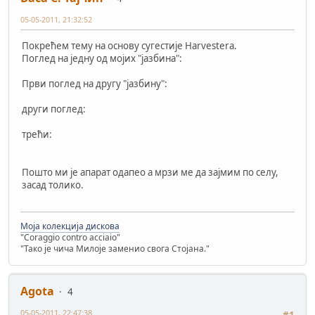
05-05-2011, 21:32:52
Покрећем тему на основу сугестије Harvestera.
Поглед на једну од мојих "јазбина":
Први поглед на другу "јазбину":
други поглед:
трећи:
Пошто ми је апарат одапео а мрзи ме да зајмим по селу,
засад толико.
Моја колекција дискова
"Coraggio contro acciaio"
"Тако је чича Милоје заменио свога Стојана."
Agota
4
05-05-2011, 22:47:38