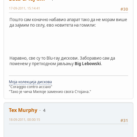
17-09-2011, 15:14:41
#30
Пошто сам коначно набавио апарат тако да не морам више
да зајмим по селу, ево новитета на гомили:
Наравно, све су то Blu-ray дискови. Заборавио сам да
поменем у претходном јављању
Big Lebowski
.
Моја колекција дискова
"Coraggio contro acciaio"
"Тако је чича Милоје заменио свога Стојана."
Tex Murphy
4
18-09-2011, 00:00:15
#31