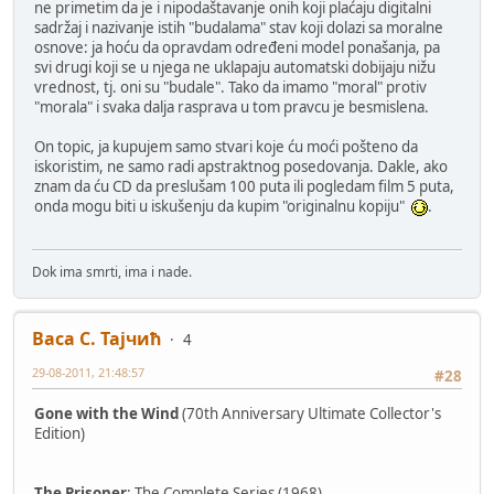
ne primetim da je i nipodaštavanje onih koji plaćaju digitalni
sadržaj i nazivanje istih "budalama" stav koji dolazi sa moralne
osnove: ja hoću da opravdam određeni model ponašanja, pa
svi drugi koji se u njega ne uklapaju automatski dobijaju nižu
vrednost, tj. oni su "budale". Tako da imamo "moral" protiv
"morala" i svaka dalja rasprava u tom pravcu je besmislena.
On topic, ja kupujem samo stvari koje ću moći pošteno da
iskoristim, ne samo radi apstraktnog posedovanja. Dakle, ako
znam da ću CD da preslušam 100 puta ili pogledam film 5 puta,
onda mogu biti u iskušenju da kupim "originalnu kopiju"
.
Dok ima smrti, ima i nade.
Васа С. Тајчић
4
29-08-2011, 21:48:57
#28
Gone with the Wind
(70th Anniversary Ultimate Collector's
Edition)
The Prisoner
: The Complete Series (1968)