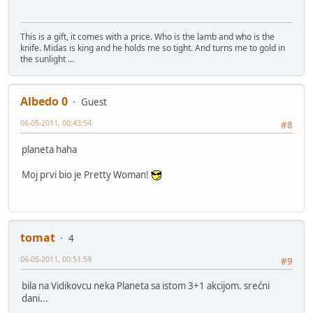
This is a gift, it comes with a price. Who is the lamb and who is the
knife. Midas is king and he holds me so tight. And turns me to gold in
the sunlight ...
Albedo 0
Guest
06-05-2011, 00:43:54
#8
planeta haha
Moj prvi bio je Pretty Woman!
tomat
4
06-05-2011, 00:51:59
#9
bila na Vidikovcu neka Planeta sa istom 3+1 akcijom. srećni
dani...