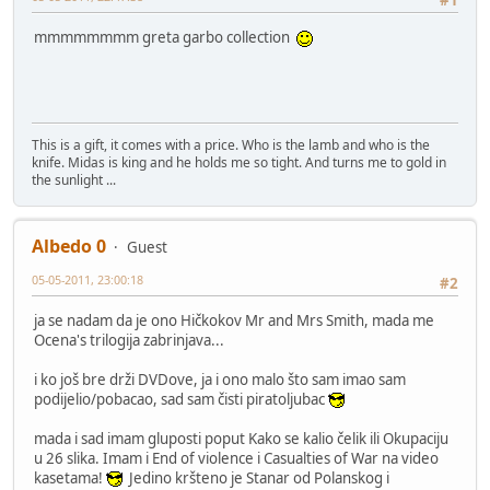
#1
mmmmmmmm greta garbo collection
This is a gift, it comes with a price. Who is the lamb and who is the
knife. Midas is king and he holds me so tight. And turns me to gold in
the sunlight ...
Albedo 0
Guest
05-05-2011, 23:00:18
#2
ja se nadam da je ono Hičkokov Mr and Mrs Smith, mada me
Ocena's trilogija zabrinjava...
i ko još bre drži DVDove, ja i ono malo što sam imao sam
podijelio/pobacao, sad sam čisti piratoljubac
mada i sad imam gluposti poput Kako se kalio čelik ili Okupaciju
u 26 slika. Imam i End of violence i Casualties of War na video
kasetama!
Jedino kršteno je Stanar od Polanskog i