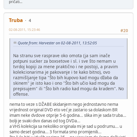
pričati...
Truba
4
02-08-2011, 15:23:46
#20
Quote from: Harvester on 02-08-2011, 13:52:05
Na stranu sve rasprave oko omota (ja sam inače
potpuni sucker za boxsetove i sl. i sve što nemam u
tvrdoj kopiji za mene praktično i ne postoji, a pravim
kolekcionarima je pakovanje i te kako bitno), ovo
razmišljanje tipa "Što bih kupovo kad mogu džaba da
skinem" je isto kao i ono "Što bih učio kad mogu da
prepisujem" ili "Što bih radio kad mogu da kradem". No
offense.
nema to veze s DŽABE skidanjem nego jednostavno nema
vrijednost original DVD eto već je zastario sa dolaskom BR
imam neke dvdove otprije 5-6 godina... slika im je sada truba...
bolji je svaki divx danas od tog DVDa...
a VHS kolekcija sa nekoliko originala mi je sad u podrumu... u
samo deset godina... 3 formata smo promijenili...