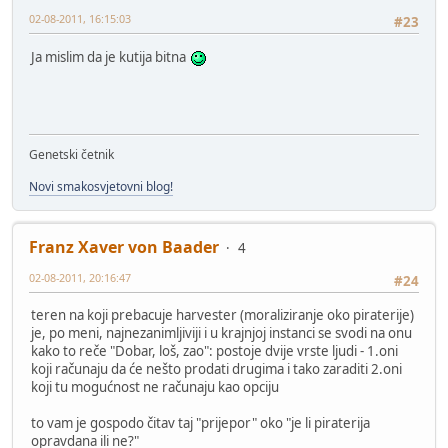
02-08-2011, 16:15:03
#23
Ja mislim da je kutija bitna
Genetski četnik
Novi smakosvjetovni blog!
Franz Xaver von Baader
4
02-08-2011, 20:16:47
#24
teren na koji prebacuje harvester (moraliziranje oko piraterije)
je, po meni, najnezanimljiviji i u krajnjoj instanci se svodi na onu
kako to reče "Dobar, loš, zao": postoje dvije vrste ljudi - 1.oni
koji računaju da će nešto prodati drugima i tako zaraditi 2.oni
koji tu mogućnost ne računaju kao opciju
to vam je gospodo čitav taj "prijepor" oko "je li piraterija
opravdana ili ne?"