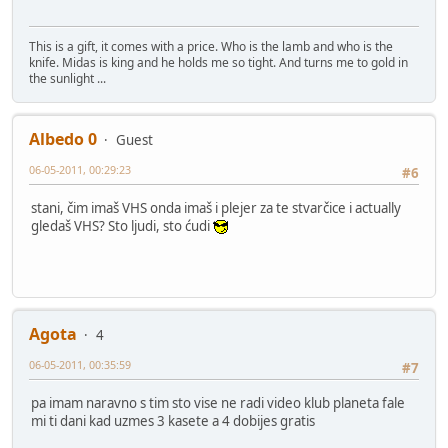
This is a gift, it comes with a price. Who is the lamb and who is the
knife. Midas is king and he holds me so tight. And turns me to gold in
the sunlight ...
Albedo 0
Guest
06-05-2011, 00:29:23
#6
stani, čim imaš VHS onda imaš i plejer za te stvarčice i actually
gledaš VHS? Sto ljudi, sto ćudi
Agota
4
06-05-2011, 00:35:59
#7
pa imam naravno s tim sto vise ne radi video klub planeta fale
mi ti dani kad uzmes 3 kasete a 4 dobijes gratis