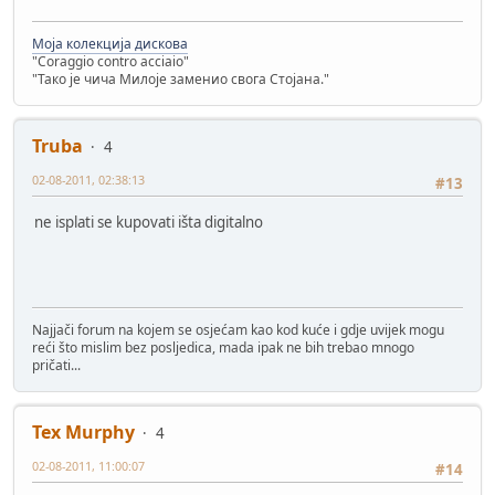
Моја колекција дискова
"Coraggio contro acciaio"
"Тако је чича Милоје заменио свога Стојана."
Truba
4
02-08-2011, 02:38:13
#13
ne isplati se kupovati išta digitalno
Najjači forum na kojem se osjećam kao kod kuće i gdje uvijek mogu
reći što mislim bez posljedica, mada ipak ne bih trebao mnogo
pričati...
Tex Murphy
4
02-08-2011, 11:00:07
#14