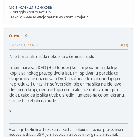
Моја колекција дискова
"Coraggio contro acciaio"
"Тако је чича Милоје заменио свога Стојана."
Alex
4
18-09-2011, 23:40:21
#35
Nije tema, ali možda neko zna o čemu se radi.
Imam narezan DVD (Highlender) koji mi je sumnjiv (da li je
kopija sa nekog pravog dvd-a itd). Pri ispitivanju porekla te
svoje imovine ubacio sam DVD u računarski dvd upeđaj i pri
reprodukciji u raznim softverskim plejerima slika ne ide levo i
desno do kraja, nego ostaju crne trake (uz uobičajene gore i
dole), tako da je slika uvek u sredini, umesto na celom ekranu,
što ne bi trebalo da bude.
?
Avatar je bezlichna, bezukusna kasha, potpuno prazna, prosechna i
neupechatljiva...USM je zhivopisan, zabavan i originalan izdanak