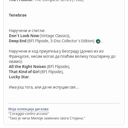
Tenebrae
Наручени и стигли:
Don't Look Now
(Vintage Classics),
Deep End
(BFI Flipside, 3-Disc Collector's Edition)
.
Наручени и код пријатеља у Београду (донио их из
Француске, нисам могао да плаћам велику поштарину до
овамо):
All the Right Noises
(BFI Flipside),
That Kind of Girl
(BFI Flipside),
Lucky Star
.
Има још тога, али да не испуцам све...
Моја колекција дискова
"Coraggio contro acciaio"
"Тако је чича Милоје заменио свога Стојана."