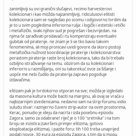
zanimljiviji su ovi granični slučajevi, recimo harvesterovi
kolekcionari i kao možda najzanimljiviji, ridiculusovi elitisti
kolekcionara sam se nagledao po scomu i odgovorno tvrdim da
je to u svim pogledima inferiorna rulja: i logički i estetski i etički
i metafizički. svaki njihov sud je pogrešan i bezvrijedan. na
njima će zarađivati prodavači i tu kompenziraju eventualni
gubitak od piraterije. ne znam je li se tko bavio takvim
fenomenima, ali moji pronicavi uvidi govore da skoro postoji
metafizička nužnost koordinacije piraterije i kolekcionarstva:
porastom piraterije raste broj kolekcionara, tako da bi trebalo
ozbiljno istraživanje na temu. obzirom da su kolekcionari
inferiorni u razmišljanju, oni su takorekuć ovce za šišanje i
uopće me nebi čudilo da piraterija zapravo pogoduje
izdavačima.
elitizam pak je tvrdokorno otporan na sve; možda je izgledalo
da masovna kultura može baciti na marginu, ali ovaj se vraća u
najbizarnijim izvedenicama. nedavno sam na strip-forumu vidio
suludu stvar: razmjerno čuveni strip-autor na ovim prostorima,
Kerac, ponudio je ideju da nacrta i izda posebnu epizodu
Zagora. samo za odabrane! riječ je o 100 "sretnika" i na tom
broju se inzistira (savršeni primjer elitizma, gotovo
eksploatacija elitizma). i pazite foru: tih 100 treba unaprijed
poslati novce, 30 eura za epizodu Zagora, s tim da si mogu