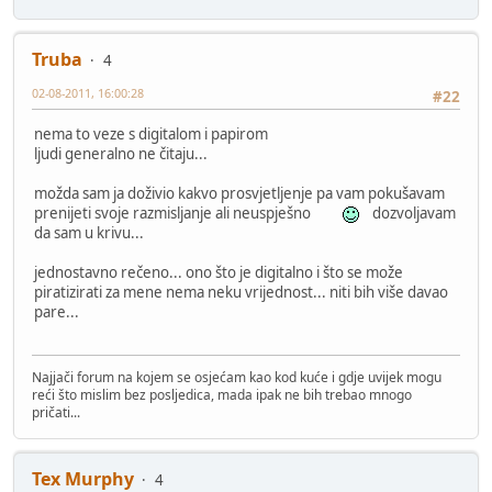
Truba
4
02-08-2011, 16:00:28
#22
nema to veze s digitalom i papirom
ljudi generalno ne čitaju...
možda sam ja doživio kakvo prosvjetljenje pa vam pokušavam
prenijeti svoje razmisljanje ali neuspješno
dozvoljavam
da sam u krivu...
jednostavno rečeno... ono što je digitalno i što se može
piratizirati za mene nema neku vrijednost... niti bih više davao
pare...
Najjači forum na kojem se osjećam kao kod kuće i gdje uvijek mogu
reći što mislim bez posljedica, mada ipak ne bih trebao mnogo
pričati...
Tex Murphy
4