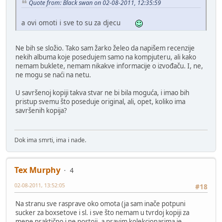
Quote from: Black swan on 02-08-2011, 12:35:59
a ovi omoti i sve to su za djecu
Ne bih se složio. Tako sam žarko želeo da napišem recenzije
nekih albuma koje posedujem samo na kompjuteru, ali kako
nemam buklete, nemam nikakve informacije o izvođaču. I, ne,
ne mogu se naći na netu.
U savršenoj kopiji takva stvar ne bi bila moguća, i imao bih
pristup svemu što poseduje original, ali, opet, koliko ima
savršenih kopija?
Dok ima smrti, ima i nade.
Tex Murphy
4
02-08-2011, 13:52:05
#18
Na stranu sve rasprave oko omota (ja sam inače potpuni
sucker za boxsetove i sl. i sve što nemam u tvrdoj kopiji za
mene praktično i ne postoji, a pravim kolekcionarima je