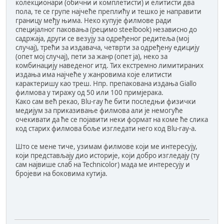
колекционари (обични и комплетисти) и елитисти два
пола, те се групе најчеће преплићу и тешко је направити
границу међу њима. Неко купује филмове ради
специјалног паковања (рецимо steelbook) независно до
садржаја, други се везују за одређеног редитеља (мој
случај), трећи за издавача, четврти за одређену едицију
(опет мој случај), пети за жанр (опет ја), некo за
комбинацију наведеног итд. Тих екстремно лимитираних
издања има најчеће у жанровима које елитисти
карактеришу као треш. Нпр. препакована издања Giallo
филмова у тиражу од 50 или 100 примјерака.
Kако сам већ рекао, Blu-ray ће бити последњи физички
медијум за приказивање филмова али је немогуће
очекивати да ће се појавити неки формат на коме ће слика
код старих филмова боље изгледати него код Blu-ray-a.
Што се мене тиче, узимам филмове који ме интересују,
који представљају дио историје, који добро изгледају (ту
сам највише слаб на Technicolor) мада ме интересују и
бројеви на боковима кутија.