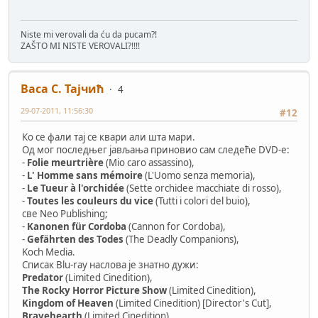
Niste mi verovali da ću da pucam?!
ZAŠTO MI NISTE VEROVALI?!!!!
Васа С. Тајчић
4
29-07-2011, 11:56:30
#12
Ко се фали тај се квари али шта мари.
Од мог последњег јављања приновио сам следеће DVD-e:
-
Folie meurtrière
(Mio caro assassino),
-
L' Homme sans mémoire
(L'Uomo senza memoria),
-
Le Tueur à l'orchidée
(Sette orchidee macchiate di rosso),
-
Toutes les couleurs du vice
(Tutti i colori del buio),
све Neo Publishing;
-
Kanonen für Cordoba
(Cannon for Cordoba),
-
Gefährten des Todes
(The Deadly Companions),
Koch Media.
Списак Blu-ray наслова је знатно дужи:
Predator
(Limited Cinedition),
The Rocky Horror Picture Show
(Limited Cinedition),
Kingdom of Heaven
(Limited Cinedition) [Director's Cut],
Bravehearth
(Limited Cinedition),