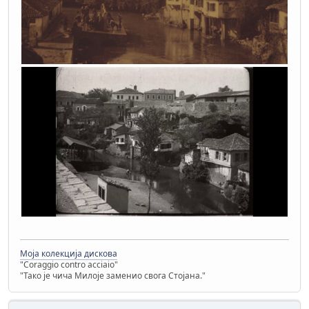
Моја колекција дискова
"Coraggio contro acciaio"
"Тако је чича Милоје заменио свога Стојана."