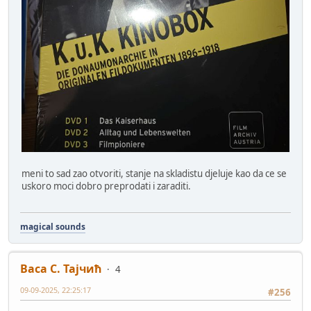
meni to sad zao otvoriti, stanje na skladistu djeluje kao da ce se
uskoro moci dobro preprodati i zaraditi.
magical sounds
Васа С. Тајчић
4
09-09-2025, 22:25:17
#256