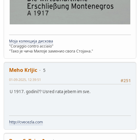
Моја колекција дискова
"Coraggio contro acciaio"
"Тако је чича Милоје заменио свога Стојана."
Meho Krljic
5
01-09-2025, 12:39:51
#251
U 1917. godini?? Usred rata jebem im sve.
http://cvecezla.com