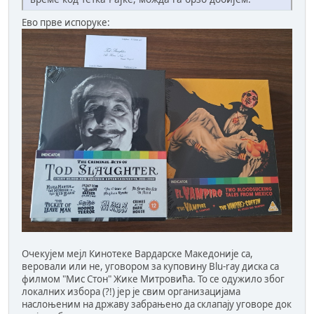
Ево прве испоруке:
Очекујем мејл Кинотеке Вардарске Македоније са,
веровали или не, уговором за куповину Blu-ray диска са
филмом "Мис Стон" Жике Митровића. То се одужило због
локалних избора (?!) јер је свим организацијама
наслоњеним на државу забрањено да склапају уговоре док