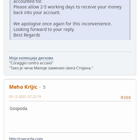
accounted for.
Please allow 2-5 working days to receive your money
back into your account.
We apologise once again for this inconvenience.
Looking forward to your reply.
Best Regards
Моја колекција дискова
"Coraggio contro acciaio"
"Тако је чича Милоје заменио свога Стојана."
Meho Krljic
5
05-12-2025, 07:22:19
#268
Gospoda.
http://cvecezla.com