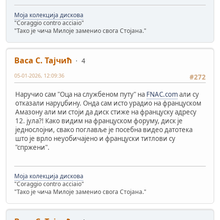
Моја колекција дискова
"Coraggio contro acciaio"
"Тако је чича Милоје заменио свога Стојана."
Васа С. Тајчић
4
05-01-2026, 12:09:36
#272
Наручио сам "Оца на службеном путу" на
FNAC.com
али су
отказали наруџбину. Онда сам исто урадио на француском
Амазону али ми стоји да диск стиже на француску адресу
12. јула?! Како видим на француском форуму, диск је
једнослојни, свако поглавље је посебна видео датотека
што је врло неуобичајено и француски титлови су
"спржени".
Моја колекција дискова
"Coraggio contro acciaio"
"Тако је чича Милоје заменио свога Стојана."