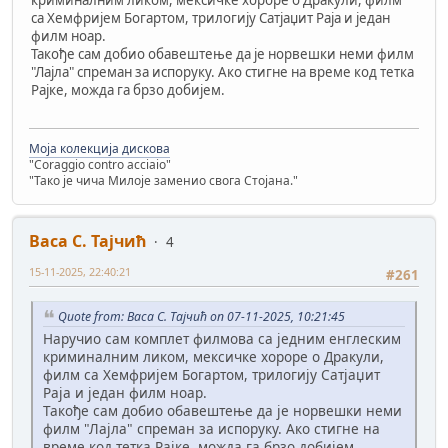
криминалним ликом, мексичке хороре о Дракули, филм
са Хемфријем Богартом, трилогију Сатјаџит Раја и један
филм ноар.
Такође сам добио обавештење да је норвешки неми филм
"Лајла" спреман за испоруку. Ако стигне на време код тетка
Рајке, можда га брзо добијем.
Моја колекција дискова
"Coraggio contro acciaio"
"Тако је чича Милоје заменио свога Стојана."
Васа С. Тајчић
4
15-11-2025, 22:40:21
#261
Quote from: Васа С. Тајчић on 07-11-2025, 10:21:45
Наручио сам комплет филмова са једним енглеским
криминалним ликом, мексичке хороре о Дракули,
филм са Хемфријем Богартом, трилогију Сатјаџит
Раја и један филм ноар.
Такође сам добио обавештење да је норвешки неми
филм "Лајла" спреман за испоруку. Ако стигне на
време код тетка Рајке, можда га брзо добијем.