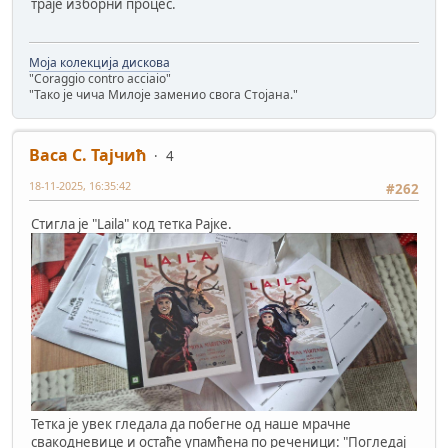
траје изборни процес.
Моја колекција дискова
"Coraggio contro acciaio"
"Тако је чича Милоје заменио свога Стојана."
Васа С. Тајчић
4
18-11-2025, 16:35:42
#262
Стигла је "Laila" код тетка Рајке.
Тетка је увек гледала да побегне од наше мрачне
свакодневице и остаће упамћена по реченици: "Погледај