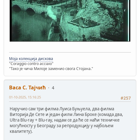
Моја колекција дискова
"Coraggio contro acciaio"
"Тако је чича Милоје заменио свога Стојана."
Васа С. Тајчић
4
01-10-2025, 15:16:25
#257
Наручио сам три филма Луиса Буњуела, два филма
Виторија Де Сете и један филм Лина Броке (комада два,
Ultra Blu-ray + Blu-ray, надам се да ће се наћи техничке
могућносту у Београду за репродукцију у најбољем
квалитету).