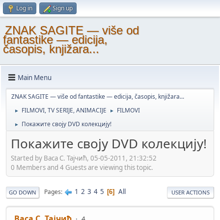
Log in
Sign up
ZNAK SAGITE — više od
fantastike — edicija,
časopis, knjižara...
Main Menu
ZNAK SAGITE — više od fantastike — edicija, časopis, knjižara...
FILMOVI, TV SERIJE, ANIMACIJE
FILMOVI
►
►
Покажите своју DVD колекцију!
►
Покажите своју DVD колекцију!
Started by Васа С. Тајчић, 05-05-2011, 21:32:52
0 Members and 4 Guests are viewing this topic.
1
2
3
4
5
All
Pages
6
GO DOWN
USER ACTIONS
Васа С. Тајчић
4