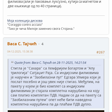
филмова (али је паковање луксузно, кутија са магнетом и
две књижице од по 40 страница).
Моја колекција дискова
"Coraggio contro acciaio"
"Тако је чича Милоје заменио свога Стојана."
Васа С. Тајчић
4
04-12-2025, 15:38:38
#267
Quote from: Васа С. Тајчић on 28-11-2025, 14:21:54
Стигла је "Сахара" са Хемфријем Богартом и "Апу
трилогија" Сатјаџит Раја. Са индијским филмовима
је наручен и "Заобилазни пут" Едгара Улмера који је
послат посебно и још увек није стигао. Међутим, на
пакету у којем је био комплет са индијским
филмовима је стајала комплетна наруџбина на коју
сам платио комплетан ПДВ. Надам се да на пакету са
"Заобилазним путем" опет неће бити наведена
комплетна наруџбина па да плаћам ПДВ дупло.