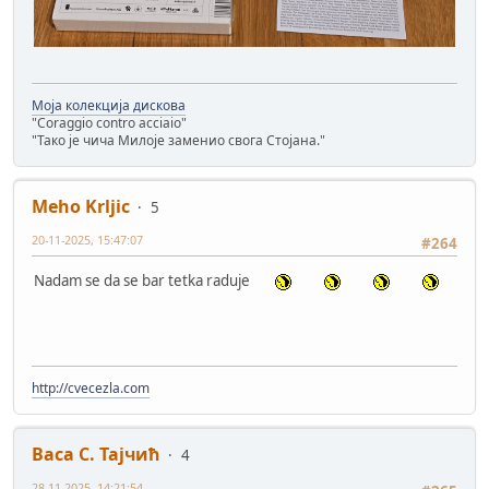
Моја колекција дискова
"Coraggio contro acciaio"
"Тако је чича Милоје заменио свога Стојана."
Meho Krljic
5
20-11-2025, 15:47:07
#264
Nadam se da se bar tetka raduje
http://cvecezla.com
Васа С. Тајчић
4
28-11-2025, 14:21:54