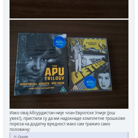
Иако овај Абсурдистан није члан Европске Уније (још
увек!), пристали су да ми надокнаде комплетне трошкове
пореза на додатну вредност иако сам тражио само
половину:
Quote