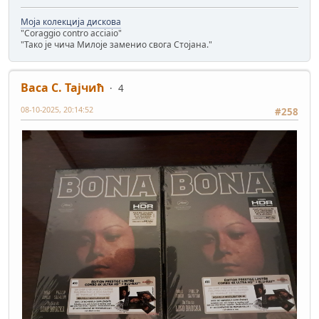
Моја колекција дискова
"Coraggio contro acciaio"
"Тако је чича Милоје заменио свога Стојана."
Васа С. Тајчић
4
08-10-2025, 20:14:52
#258