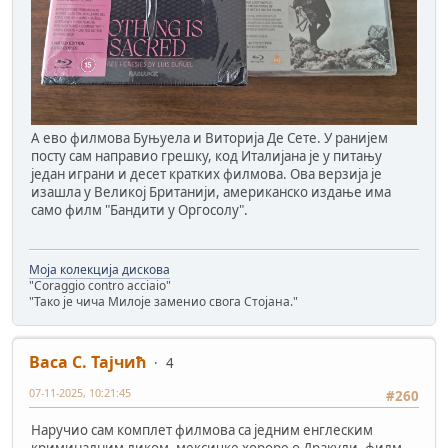
А ево филмова Буњуела и Виторија Де Сете. У ранијем
посту сам направио грешку, код Италијана је у питању
један играни и десет кратких филмова. Ова верзија је
изашла у Великој Британији, американско издање има
само филм "Бандити у Оргосолу".
Моја колекција дискова
"Coraggio contro acciaio"
"Тако је чича Милоје заменио свога Стојана."
Васа С. Тајчић
4
07-11-2025, 10:21:45
#260
Наручио сам комплет филмова са једним енглеским