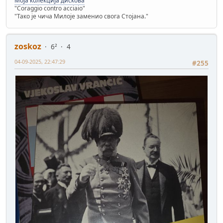
Моја колекција дискова
"Coraggio contro acciaio"
"Тако је чича Милоје заменио свога Стојана."
zoskoz
6²
4
04-09-2025, 22:47:29
#255