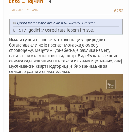
Васа С. Тајчић
4
01-09-2025, 21:04:07
#252
Quote from: Meho Krljic on 01-09-2025, 12:39:51
U 1917. godini?? Usred rata jebem im sve.
Имали су они планове за екплоатацију природних
богатстава али их је пропаст Монархије омео у
спровођењу. Међутим, урнебесна је разлика између
назива снимка и његовог садржаја. Видећу какав је опис
снимка када извршим OCR текста из књижице. Иначе, овај
муслимански кварт Подгорице је био занимљив за
сликање разним сниматељима.