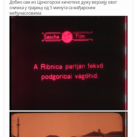
Добио сам из Црногорске кинотеке дужу верзију овог
снимка у трајању од 5 минута са мађарским
међунасловима