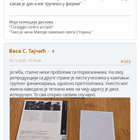
какав је дан а ми трунемо у фирми"
Моја колекција дискова
"Coraggio contro acciaio"
"Тако је чича Милоје заменио свога Стојана."
Васа С. Тајчић
4
20-11-2025, 14:18:48
#263
Јегиба, стално неки проблеми са Норвежанима. На овој
репродукцији са друге стране је листа учесника у кампањи
групног финансирања, односно претплатника. Уместо мог
имена наведено је теткино име на чију адресу је диск
испоручен. То сам открио сасвим случајно.