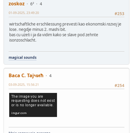
zoskoz
6²
4
01-09-2025, 23:49:20
#253
wirtschaftliche erschliessung prevesti kao ekonomski
razvoj
je
lose. negdje minus 2. mashi bit.
bas cu uzeti i ja da vidim kako se slave pod zehnte
isonzoschlacht.
magical sounds
Васа С. Тајчић
4
03-09-2025, 15:56:21
#254