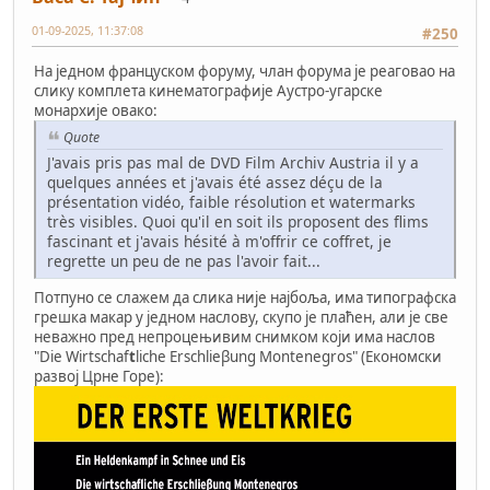
01-09-2025, 11:37:08
#250
На једном француском форуму, члан форума је реаговао на
слику комплета кинематографије Аустро-угарске
монархије овако:
Quote
J'avais pris pas mal de DVD Film Archiv Austria il y a
quelques années et j'avais été assez déçu de la
présentation vidéo, faible résolution et watermarks
très visibles. Quoi qu'il en soit ils proposent des flims
fascinant et j'avais hésité à m'offrir ce coffret, je
regrette un peu de ne pas l'avoir fait...
Потпуно се слажем да слика није најбоља, има типографска
грешка макар у једном наслову, скупо је плаћен, али је све
неважно пред непроцењивим снимком који има наслов
"Die Wirtschaf
t
liche Erschlieβung Montenegros" (Економски
развој Црне Горе):