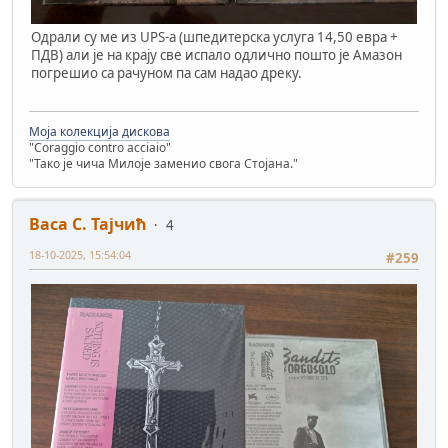
Одрали су ме из UPS-a (шпедитерска услуга 14,50 евра +
ПДВ) али је на крају све испало одлично пошто је Амазон
погрешио са рачуном па сам надао дреку.
Моја колекција дискова
"Coraggio contro acciaio"
"Тако је чича Милоје заменио свога Стојана."
Васа С. Тајчић
4
18-10-2025, 15:54:04
#259