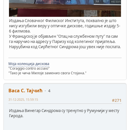
Издања Словачког Филмског Института, похвално је што
нису изгубили веру у оптичке дискове, годишње издају 5-
6 филмова.
У Француској је објављен "Отац на службеном путу" па сам
га наручио на адресу у Паризу код колегиног пријатеља.
Наруџбина код Сирћетног Синдрома још увек није послата.
Моја колекција дискова
"Coraggio contro acciaio"
"Тако је чича Милоје заменио свога Стојана."
Васа С. Тајчић
4
31-12-2025, 15:59:15
#271
Издања Винегар Синдрома су тренутно у Румунији у месту
Гирода.