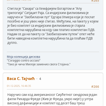
#265
Стигла је "Сахара" са Хемфријем Богартом и "Апу
трилогија" Сатјаџит Раја. Са индијским филмовима је
наручен и "Заобилазни пут" Едгара Улмера који је послат
посебно и још увек није стигао. Међутим, на пакету у којем
је био комплет са индијским филмовима је стајала
комплетна наруџбина на коју сам платио комплетан ПДВ.
Надам се да на пакету са "Заобилазним путем" опет неће
бити наведена комплетна наруџбина па да плаћам ПДВ
дупло.
Моја колекција дискова
"Coraggio contro acciaio"
"Тако је чича Милоје заменио свога Стојана."
Васа С. Тајчић
4
01-12-2025, 16:46:35
#266
Наручио сам код американског Сирћетног синдрома један
филм Рикарда Фреде (Жив је Фреда, умро није!) у ултра
високој дефиницији и комплет од десет баш треш