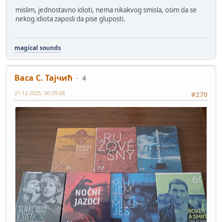
mislim, jednostavno idioti, nema nikakvog smisla, osim da se
nekog idiota zaposli da pise gluposti.
magical sounds
Васа С. Тајчић
4
21-12-2025, 00:39:08
#270