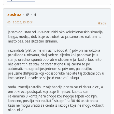
zoskoz
6²
4
05-12-2025, 15:55:34
#269
ja sam odustao od 95% narudzbi oko kolekcionarskih sitnarija,
knjiga, medija, dok traje ova idiokracija. samo ako naletim na
nesto bas, bas izuzetno iznimno.
razni idioti (platforme) mi uzmu (dodatni) pdv pri narudzbi a
proslijede u nirvanu, citaj zadrze. rijetko koji prodavac je u
stanju uredno ispuniti popratne idiotizme (a i kad bi bio, ni to
nije garant ni za sta), pa stvar stigne u nj, carina se po
automatizmu ugradi jos jednom sa pdv-om, pa posiljku
preuzme dhl/posta koji kod isporuke naplate taj dodatni pdv u
ime carine i ugrade se sa jos 6 eura za "uslugu".
onda, izmedju ostalih, iz zajebancije pisem carini da su idioti, a
oni pokrecu postupak koji traje 6 mjeseci kao da sam
reklamirao 3 kontejnera droge koji negdje zapeli kod njih.
konacno, posalju mi rezultat "istrage" na 30-40 a4 stranica i
kazu ne mogu vratiti 89 centa iz razloga koje ne mogu dokuciti
ni oni ni ja.