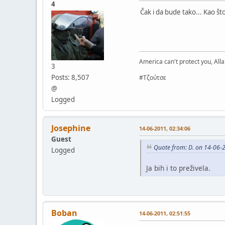
4
Čak i da bude tako... Kao š
America can't protect you, Alla
3
Posts: 8,507
#Τζούτσε
@
Logged
Josephine
14-06-2011, 02:34:06
Guest
Quote from: D. on 14-06-
Logged
Ja bih i to preživela.
Boban
14-06-2011, 02:51:55