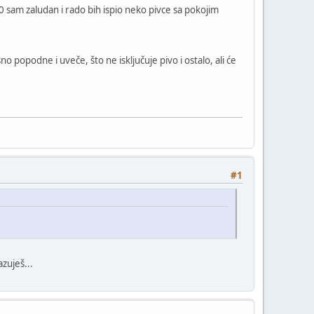
 sam zaludan i rado bih ispio neko pivce sa pokojim
popodne i uveče, što ne isključuje pivo i ostalo, ali će
#1
zuješ...