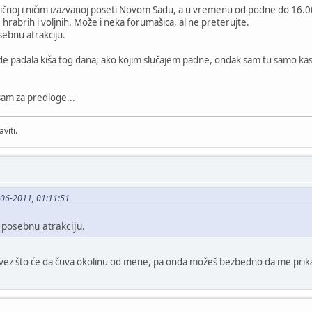
čnoj i ničim izazvanoj poseti Novom Sadu, a u vremenu od podne do 16.00
hrabrih i voljnih. Može i neka forumašica, al ne preterujte.
ebnu atrakciju.
 padala kiša tog dana; ako kojim slučajem padne, ondak sam tu samo kasno 
sam za predloge...
viti.
06-2011, 01:11:51
posebnu atrakciju.
avez što će da čuva okolinu od mene, pa onda možeš bezbedno da me prika