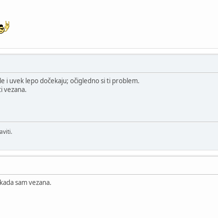
 i uvek lepo dočekaju; očigledno si ti problem.
i vezana.
viti.
 kada sam vezana.