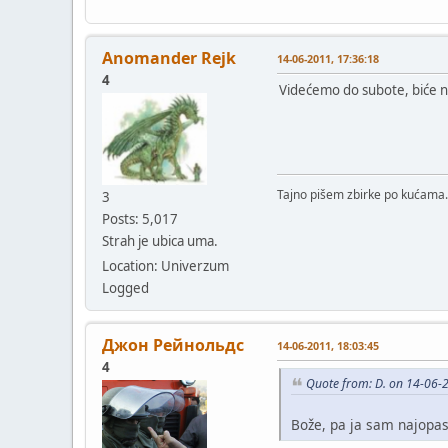
Anomander Rejk
14-06-2011, 17:36:18
4
Videćemo do subote, biće na
Tajno pišem zbirke po kućama.
3
Posts: 5,017
Strah je ubica uma.
Location: Univerzum
Logged
Джон Рейнольдс
14-06-2011, 18:03:45
4
Quote from: D. on 14-06-
Bože, pa ja sam najopa