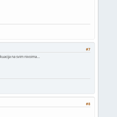
#7
kuacija na svim nivoima...
#8