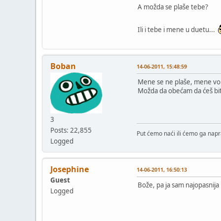
A možda se plaše tebe?
Ili i tebe i mene u duetu...
Boban
14-06-2011, 15:48:59
Mene se ne plaše, mene vole
Možda da obećam da ćeš bit
3
Posts: 22,855
Put ćemo naći ili ćemo ga napra
Logged
Josephine
14-06-2011, 16:50:13
Guest
Bože, pa ja sam najopasnija
Logged