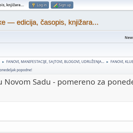
s, knjižara...
.
Log in
Sign up
— edicija, časopis, knjižara...
New
FANOVI, MANIFESTACIJE, SAJTOVI, BLOGOVI, UDRUŽENJA...
FANOVI, KLUB
►
►
ponedeljak popodne!
e u Novom Sadu - pomereno za poned