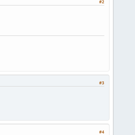
#2
#3
#4