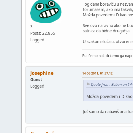
Tog dana boraviću u nezvani
forumašem, ako ima takvih, 
Možda povedem i D kao pos
Sve ovo naravno ako ne bude
3
satnica da bidne drugačija.
Posts: 22,855
Logged
U svakom slučaju, otvoren 
Put ćemo naći ili ćemo ga napra
Josephine
14-06-2011, 01:57:12
Guest
Quote from: Boban on 14-
Logged
Možda povedem i D kao 
Još samo da nabaviš onaj k