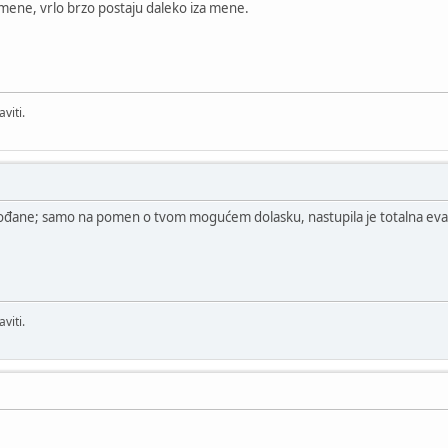
za mene, vrlo brzo postaju daleko iza mene.
viti.
Vojvođane; samo na pomen o tvom mogućem dolasku, nastupila je totalna eva
viti.