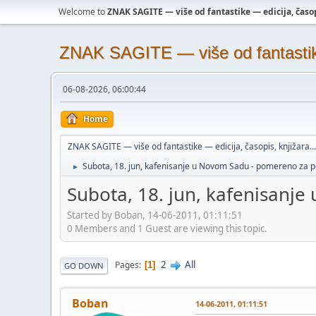
Welcome to
ZNAK SAGITE — više od fantastike — edicija, časopi
ZNAK SAGITE — više od fantastike 
06-08-2026, 06:00:44
Home
ZNAK SAGITE — više od fantastike — edicija, časopis, knjižara...
Subota, 18. jun, kafenisanje u Novom Sadu - pomereno za 
►
Subota, 18. jun, kafenisanj
Started by Boban, 14-06-2011, 01:11:51
0 Members and 1 Guest are viewing this topic.
2
All
Pages
1
GO DOWN
Boban
14-06-2011, 01:11:51