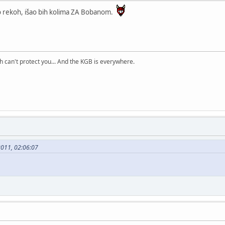
to rekoh, išao bih kolima ZA Bobanom.
h can't protect you... And the KGB is everywhere.
2011, 02:06:07