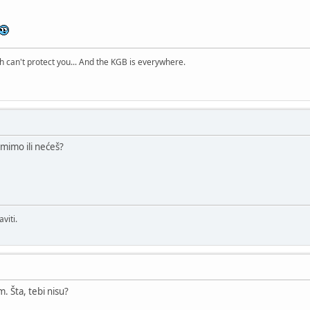
h can't protect you... And the KGB is everywhere.
amimo ili nećeš?
viti.
m. Šta, tebi nisu?