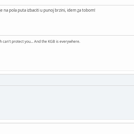
 na pola puta izbaciti u punoj brzini, idem
z
a tobom!
h can't protect you... And the KGB is everywhere.