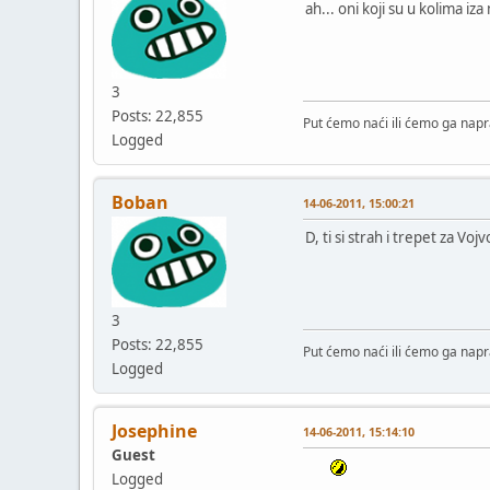
ah... oni koji su u kolima i
3
Posts: 22,855
Put ćemo naći ili ćemo ga napra
Logged
Boban
14-06-2011, 15:00:21
D, ti si strah i trepet za 
3
Posts: 22,855
Put ćemo naći ili ćemo ga napra
Logged
Josephine
14-06-2011, 15:14:10
Guest
Logged