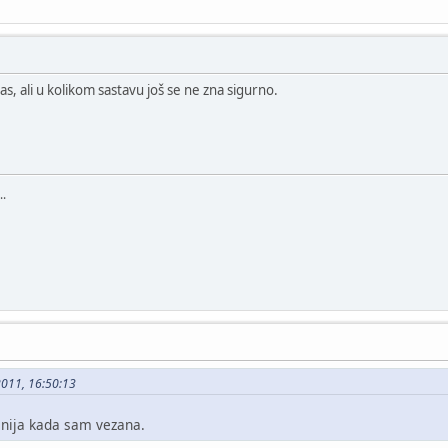
s, ali u kolikom sastavu još se ne zna sigurno.
..
2011, 16:50:13
snija kada sam vezana.