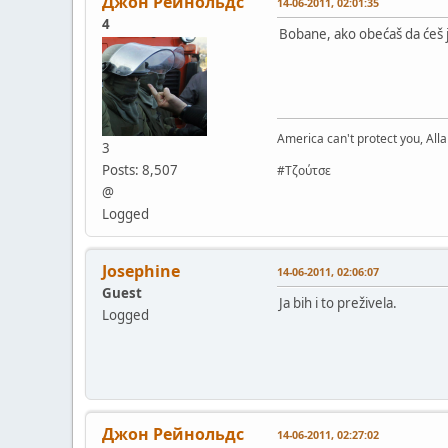
Джон Рейнольдс
14-06-2011, 02:01:35
4
Bobane, ako obećaš da ćeš je
America can't protect you, Alla
3
Posts: 8,507
#Τζούτσε
@
Logged
Josephine
14-06-2011, 02:06:07
Guest
Ja bih i to preživela.
Logged
Джон Рейнольдс
14-06-2011, 02:27:02