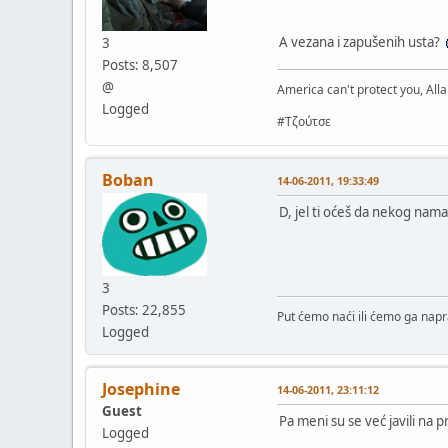
A vezana i zapušenih usta?
3
Posts: 8,507
@
America can't protect you, Alla
Logged
#Τζούτσε
Boban
14-06-2011, 19:33:49
D, jel ti oćeš da nekog nam
3
Posts: 22,855
Put ćemo naći ili ćemo ga napra
Logged
Josephine
14-06-2011, 23:11:12
Guest
Pa meni su se već javili na p
Logged