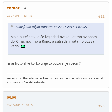
tomat
4
22-07-2011, 15:11:43
#22
Quote from: Miljan Markovic on 22-07-2011, 14:20:27
Moje putešestvije će izgledati ovako: letimo avionom
do Rima, noćimo u Rimu, a sutradan 'vatamo voz za
Ređo.
znaš li otprilike koliko traje to putovanje vozom?
Arguing on the internet is like running in the Special Olympics: even if
you win, you're still retarded.
M.M
4
22-07-2011, 15:18:55
#23