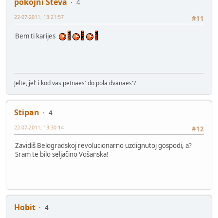
pokojni Steva
4
22-07-2011, 13:21:57
#11
Bem ti karijes
Jelte, jel' i kod vas petnaes' do pola dvanaes'?
Stipan
4
22-07-2011, 13:30:14
#12
Zavidiš Belogradskoj revolucionarno uzdignutoj gospodi, a?
Sram te bilo seljačino Vošanska!
Hobit
4