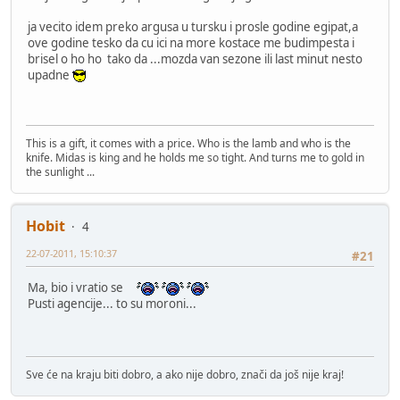
ja vecito idem preko argusa u tursku i prosle godine egipat,a
ove godine tesko da cu ici na more kostace me budimpesta i
brisel o ho ho tako da ...mozda van sezone ili last minut nesto
upadne
This is a gift, it comes with a price. Who is the lamb and who is the
knife. Midas is king and he holds me so tight. And turns me to gold in
the sunlight ...
Hobit
4
22-07-2011, 15:10:37
#21
Ma, bio i vratio se
Pusti agencije... to su moroni...
Sve će na kraju biti dobro, a ako nije dobro, znači da još nije kraj!