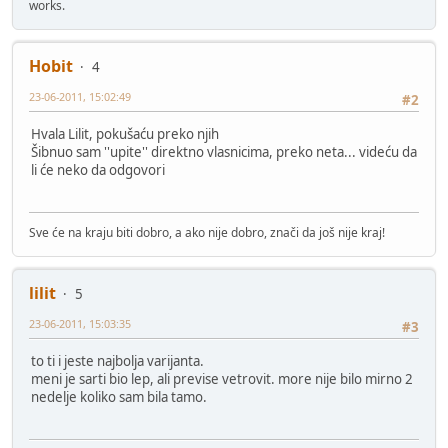
works.
Hobit
4
23-06-2011, 15:02:49
#2
Hvala Lilit, pokušaću preko njih
Šibnuo sam ''upite'' direktno vlasnicima, preko neta... videću da
li će neko da odgovori
Sve će na kraju biti dobro, a ako nije dobro, znači da još nije kraj!
lilit
5
23-06-2011, 15:03:35
#3
to ti i jeste najbolja varijanta.
meni je sarti bio lep, ali previse vetrovit. more nije bilo mirno 2
nedelje koliko sam bila tamo.