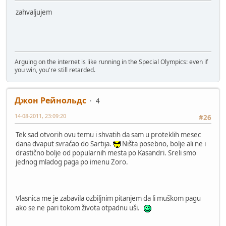
zahvaljujem
Arguing on the internet is like running in the Special Olympics: even if
you win, you're still retarded.
Джон Рейнольдс
4
14-08-2011, 23:09:20
#26
Tek sad otvorih ovu temu i shvatih da sam u proteklih mesec
dana dvaput svraćao do Sartija.
Ništa posebno, bolje ali ne i
drastično bolje od popularnih mesta po Kasandri. Sreli smo
jednog mladog paga po imenu Zoro.
Vlasnica me je zabavila ozbiljnim pitanjem da li muškom pagu
ako se ne pari tokom života otpadnu uši.