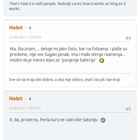
That's how it is with people. Nobody cares how it works as long as it
works.
Hobit
4
23-06-2011, 15:07:09
#4
Ma, šta znam.... deluje mi jako čisto, bar na fotkama, i plaže su
predivne, nije sve šugavi pesak, ima i malo stenja i kamenja...
mislim da je mesto lepo za ''punjenje baterija''
Sve će na kraju biti dobro, a ako nije dobro, znači da još nije kraj!
Hobit
4
23-06-2011, 15:27:51
#5
E, da, proverio, Perla turs ne radi više Satoniju