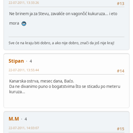
22-07-2011, 13:33:26
#13
Ne brinem ja za Stevu, zavaliće on vagončić kukuruza... i eto
mora
Sve će na kraju biti dobro, a ako nije dobro, znači da još nije kraj!
Stipan
4
22-07-2011, 13:55:44
#14
Kanarska ostrva, mesec dana, Baćo.
Da ne divanimo puno o bogatstvima što se sticadu po meteru
kuruza...
M.M
4
22-07-2011, 14:03:07
#15