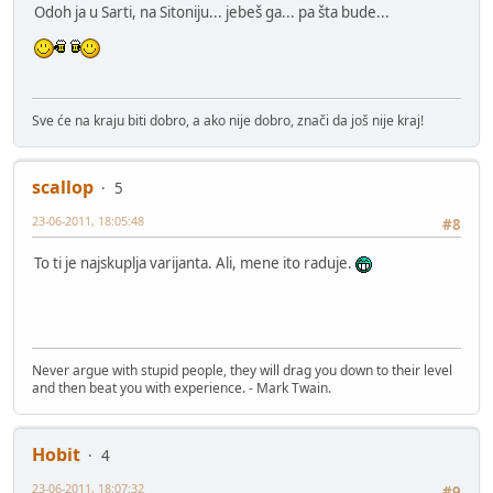
Odoh ja u Sarti, na Sitoniju... jebeš ga... pa šta bude...
Sve će na kraju biti dobro, a ako nije dobro, znači da još nije kraj!
scallop
5
23-06-2011, 18:05:48
#8
To ti je najskuplja varijanta. Ali, mene ito raduje.
Never argue with stupid people, they will drag you down to their level
and then beat you with experience. - Mark Twain.
Hobit
4
23-06-2011, 18:07:32
#9