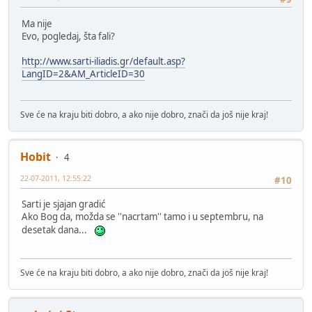
Ma nije
Evo, pogledaj, šta fali?
http://www.sarti-iliadis.gr/default.asp?
LangID=2&AM_ArticleID=30
Sve će na kraju biti dobro, a ako nije dobro, znači da još nije kraj!
Hobit
4
22-07-2011, 12:55:22
#10
Sarti je sjajan gradić
Ako Bog da, možda se ''nacrtam'' tamo i u septembru, na
desetak dana...
Sve će na kraju biti dobro, a ako nije dobro, znači da još nije kraj!