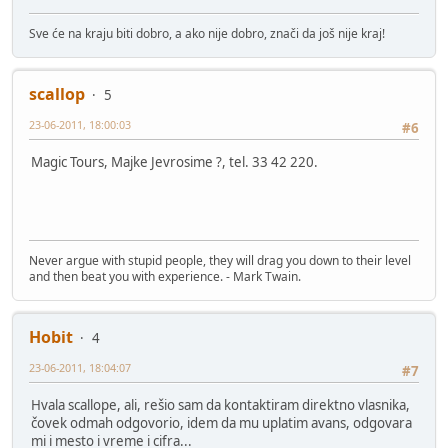
Sve će na kraju biti dobro, a ako nije dobro, znači da još nije kraj!
scallop
5
23-06-2011, 18:00:03
#6
Magic Tours, Majke Jevrosime ?, tel. 33 42 220.
Never argue with stupid people, they will drag you down to their level
and then beat you with experience. - Mark Twain.
Hobit
4
23-06-2011, 18:04:07
#7
Hvala scallope, ali, rešio sam da kontaktiram direktno vlasnika,
čovek odmah odgovorio, idem da mu uplatim avans, odgovara
mi i mesto i vreme i cifra...