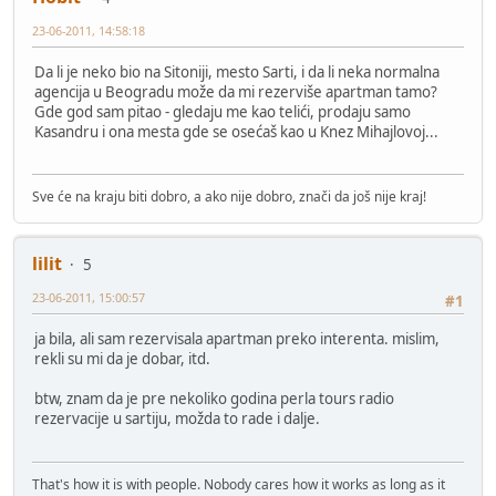
23-06-2011, 14:58:18
Da li je neko bio na Sitoniji, mesto Sarti, i da li neka normalna
agencija u Beogradu može da mi rezerviše apartman tamo?
Gde god sam pitao - gledaju me kao telići, prodaju samo
Kasandru i ona mesta gde se osećaš kao u Knez Mihajlovoj...
Sve će na kraju biti dobro, a ako nije dobro, znači da još nije kraj!
lilit
5
23-06-2011, 15:00:57
#1
ja bila, ali sam rezervisala apartman preko interenta. mislim,
rekli su mi da je dobar, itd.
btw, znam da je pre nekoliko godina perla tours radio
rezervacije u sartiju, možda to rade i dalje.
That's how it is with people. Nobody cares how it works as long as it