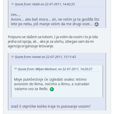
Quote from: Hobit on 22-07-2011, 14:42:25
Hm....
Avioni... ako baš mora... ali, ne volim ja ta gvožđa što
lete po nebu, još manje volim da me drugi voze...
Potpuno se slažem sa tobom. I ja volim da vozim i to je bila
jedna od opcija, ali... ako je za utehu, izbegao sam da mi
agencija organizuje letovanje.
Quote from: tomat on 22-07-2011, 15:11:43
Quote from: Miljan Markovic on 22-07-2011, 14:20:27
Moje putešestvije će izgledati ovako: letimo
avionom do Rima, noćimo u Rimu, a sutradan
'vatamo voz za Ređo.
znaš li otprilike koliko traje to putovanje vozom?