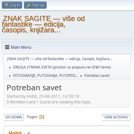
Log in
Sign up
ZNAK SAGITE — više od
fantastike — edicija,
časopis, knjižara...
Main Menu
ZNAK SAGITE — više od fantastike — edicija, časopis, knjižara...
DRUGA STRANA SVETA (prostor za potpuno ne-SF&F teme)
►
FOTOGRAFIJE, PUTOVANJA, PUTOPISI...
Potreban savet
►
►
Potreban savet
Started by Hobit, 23-06-2011, 14:58:18
0 Members and 1 Guest are viewing this topic.
Pages
1
GO DOWN
USER ACTIONS
Hobit
4