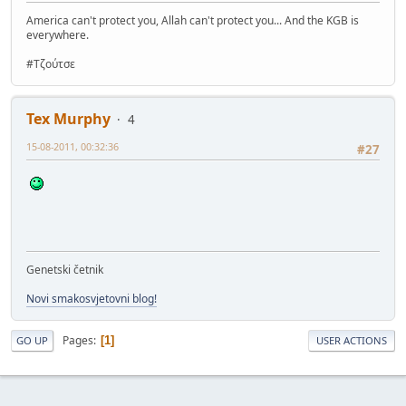
America can't protect you, Allah can't protect you... And the KGB is
everywhere.
#Τζούτσε
Tex Murphy
4
15-08-2011, 00:32:36
#27
Genetski četnik
Novi smakosvjetovni blog!
Pages
1
GO UP
USER ACTIONS