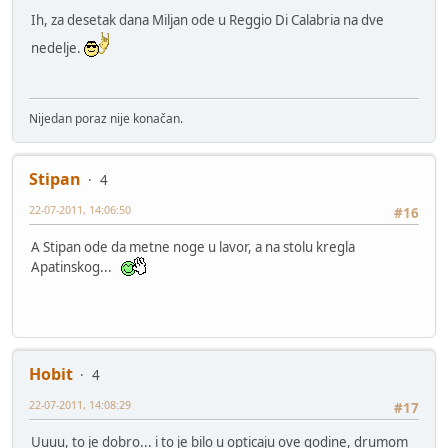
Ih, za desetak dana Miljan ode u Reggio Di Calabria na dve
nedelje.
Nijedan poraz nije konačan.
Stipan
4
22-07-2011, 14:06:50
#16
A Stipan ode da metne noge u lavor, a na stolu kregla
Apatinskog...
Hobit
4
22-07-2011, 14:08:29
#17
Uuuu, to je dobro... i to je bilo u opticaju ove godine, drumom