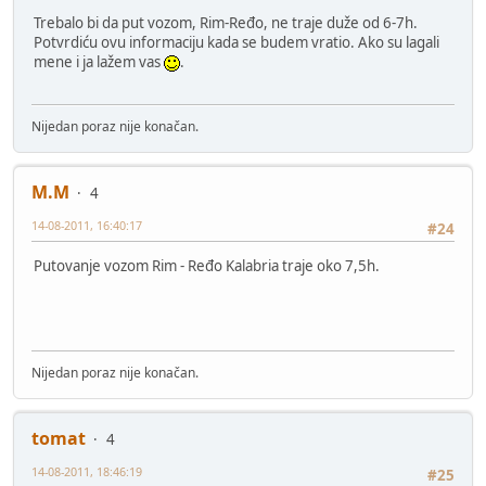
Trebalo bi da put vozom, Rim-Ređo, ne traje duže od 6-7h.
Potvrdiću ovu informaciju kada se budem vratio. Ako su lagali
mene i ja lažem vas
.
Nijedan poraz nije konačan.
M.M
4
14-08-2011, 16:40:17
#24
Putovanje vozom Rim - Ređo Kalabria traje oko 7,5h.
Nijedan poraz nije konačan.
tomat
4
14-08-2011, 18:46:19
#25