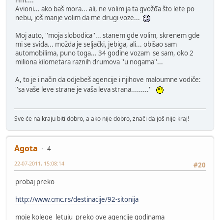
Hm....
Avioni... ako baš mora... ali, ne volim ja ta gvožđa što lete po
nebu, još manje volim da me drugi voze...
Moj auto, ''moja slobodica''... stanem gde volim, skrenem gde
mi se sviđa... možda je seljački, jebiga, ali... obišao sam
automobilima, puno toga... 34 godine vozam se sam, oko 2
miliona kilometara raznih drumova ''u nogama''...
A, to je i način da odjebeš agencije i njihove maloumne vodiče:
''sa vaše leve strane je vaša leva strana.........''
Sve će na kraju biti dobro, a ako nije dobro, znači da još nije kraj!
Agota
4
22-07-2011, 15:08:14
#20
probaj preko
http://www.cmc.rs/destinacije/92-sitonija
moje kolege letuju preko ove agencije godinama