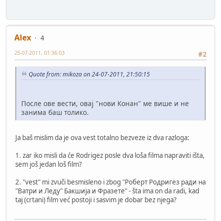
Alex
4
25-07-2011, 01:36:03
#2
Quote from: mikoza on 24-07-2011, 21:50:15
После ове вести, овај "нови Конан" ме више и не
занима баш толико.
Ja baš mislim da je ova vest totalno bezveze iz dva razloga:
1. zar iko misli da će Rodrigez posle dva loša filma napraviti išta,
sem još jedan loš film?
2. "vest" mi zvuči besmisleno i zbog "Роберт Родригез ради на
"Ватри и Леду" Бакшија и Фразете" - šta ima on da radi, kad
taj (crtani) film već postoji i sasvim je dobar bez njega?