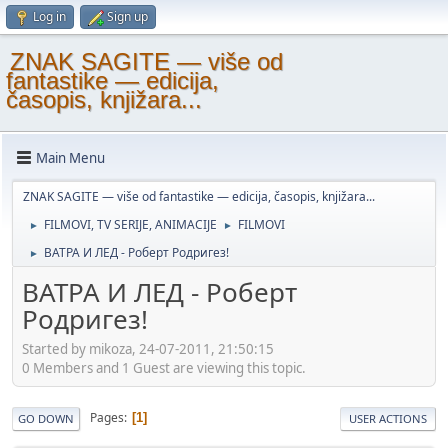
Log in
Sign up
ZNAK SAGITE — više od
fantastike — edicija,
časopis, knjižara...
Main Menu
ZNAK SAGITE — više od fantastike — edicija, časopis, knjižara...
FILMOVI, TV SERIJE, ANIMACIJE
FILMOVI
►
►
ВАТРА И ЛЕД - Роберт Родригез!
►
ВАТРА И ЛЕД - Роберт
Родригез!
Started by mikoza, 24-07-2011, 21:50:15
0 Members and 1 Guest are viewing this topic.
Pages
1
GO DOWN
USER ACTIONS