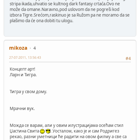
stripa ikada,uhvatio se kultnog dark fantasy crtaća.Ovo ne
može da omane.Naravno,pod uslovom da ne pogreši kod
izbora Tigre.Srećom,raskinuo je sa Ružom pa ne moramo da se
plašimo da će ona dobiti tu ulogu.
mikoza
4
27-07-2011, 13:56:43
#4
Концепт арт!
Ларн и Тигра.
Тигра у свом дому.
Мрачни вук.
Можда се варам, али у овим илустрацијама осећам стил
Џастина Свита
. Уосталом, како је и сам Родригез
рекао, разни уметници ће радити на овом филму а све са