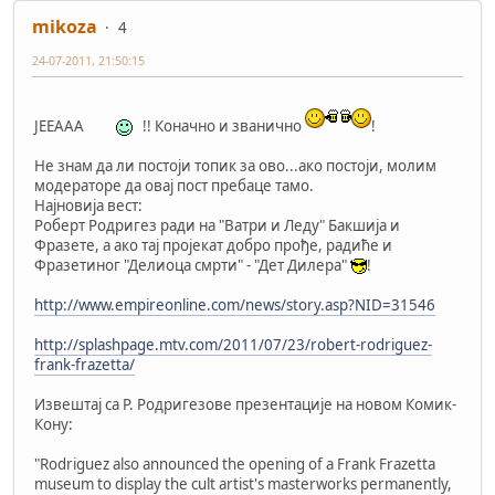
mikoza
4
24-07-2011, 21:50:15
ЈЕЕААА
!! Коначно и званично
!
Не знам да ли постоји топик за ово...ако постоји, молим
модераторе да овај пост пребаце тамо.
Најновија вест:
Роберт Родригез ради на "Ватри и Леду" Бакшија и
Фразете, а ако тај пројекат добро прође, радиће и
Фразетиног "Делиоца смрти" - "Дет Дилера"
!
http://www.empireonline.com/news/story.asp?NID=31546
http://splashpage.mtv.com/2011/07/23/robert-rodriguez-
frank-frazetta/
Извештај са Р. Родригезове презентације на новом Комик-
Кону:
"Rodriguez also announced the opening of a Frank Frazetta
museum to display the cult artist's masterworks permanently,