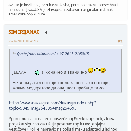
Avatar je bezlichna, bezukusna kasha, potpuno prazna, prosechna i
neupechatljiva...USM je zhivopisan, zabavan i originalan izdanak
americhke pop kulture
SIMERIJANAC
4
25-07-2011, 01:41:17
#3
Quote from: mikoza on 24-07-2011, 21:50:15
ЈЕЕААА
!! Коначно и званично
!
Не знам да ли постоји топик за ово...ако постоји,
молим модераторе да овај пост пребаце тамо.
http://www.znaksagite.com/diskusije/index.php?
topic=9049.msg254595#msg254595
Spomenuh ja to na temi posvećenoj Frenkovoj smrti, ali ovaj
projekat sigurno zaslužuje poseban topik.Ovo je sjajna
vest,čovek koji je napravio najbolju filmsku adaptaciju jednog