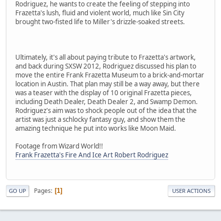
Rodriguez, he wants to create the feeling of stepping into
Frazetta's lush, fluid and violent world, much like Sin City
brought two-fisted life to Miller's drizzle-soaked streets.
Ultimately, it's all about paying tribute to Frazetta's artwork,
and back during SXSW 2012, Rodriguez discussed his plan to
move the entire Frank Frazetta Museum to a brick-and-mortar
location in Austin. That plan may still be a way away, but there
was a teaser with the display of 10 original Frazetta pieces,
including Death Dealer, Death Dealer 2, and Swamp Demon.
Rodriguez's aim was to shock people out of the idea that the
artist was just a schlocky fantasy guy, and show them the
amazing technique he put into works like Moon Maid.
Footage from Wizard World!!
Frank Frazetta's Fire And Ice Art Robert Rodriguez
Pages
1
GO UP
USER ACTIONS