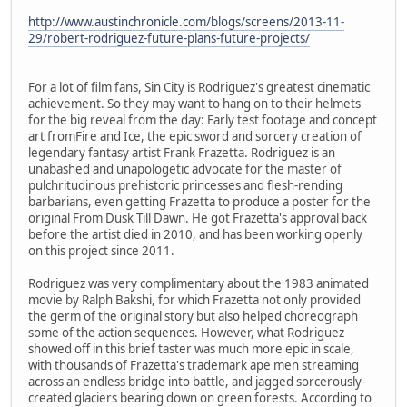
http://www.austinchronicle.com/blogs/screens/2013-11-
29/robert-rodriguez-future-plans-future-projects/
For a lot of film fans, Sin City is Rodriguez's greatest cinematic
achievement. So they may want to hang on to their helmets
for the big reveal from the day: Early test footage and concept
art fromFire and Ice, the epic sword and sorcery creation of
legendary fantasy artist Frank Frazetta. Rodriguez is an
unabashed and unapologetic advocate for the master of
pulchritudinous prehistoric princesses and flesh-rending
barbarians, even getting Frazetta to produce a poster for the
original From Dusk Till Dawn. He got Frazetta's approval back
before the artist died in 2010, and has been working openly
on this project since 2011.
Rodriguez was very complimentary about the 1983 animated
movie by Ralph Bakshi, for which Frazetta not only provided
the germ of the original story but also helped choreograph
some of the action sequences. However, what Rodriguez
showed off in this brief taster was much more epic in scale,
with thousands of Frazetta's trademark ape men streaming
across an endless bridge into battle, and jagged sorcerously-
created glaciers bearing down on green forests. According to