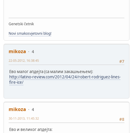
Genetski četnik
Novi smakosvjetovni blog!
mikoza
4
22-05-2012, 16:38:45
#7
Ево малог апдејта (са малим закашњењем):
http://latino-review.com/2012/04/24/robert-rodriguez-lines-
fire-ice/
mikoza
4
30-11-2013, 11:45:32
#8
Ево и великог апдејта: