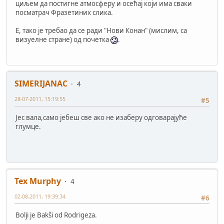
циљем да постигне атмосферу и осећај који има сваки
посматрач Фразетиних слика.
Е, тако је требао да се ради "Нови Конан" (мислим, са
визуелне стране) од почетка
.
SIMERIJANAC
4
28-07-2011, 15:19:55
#5
Јес вала,само јебеш све ако не изаберу одговарајуће
глумце.
Tex Murphy
4
02-08-2011, 19:39:34
#6
Bolji je Bakši od Rodrigeza.