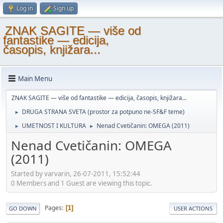
Log in
Sign up
ZNAK SAGITE — više od
fantastike — edicija,
časopis, knjižara...
Main Menu
ZNAK SAGITE — više od fantastike — edicija, časopis, knjižara...
DRUGA STRANA SVETA (prostor za potpuno ne-SF&F teme)
►
UMETNOST I KULTURA
Nenad Cvetičanin: OMEGA (2011)
►
►
Nenad Cvetičanin: OMEGA
(2011)
Started by varvarin, 26-07-2011, 15:52:44
0 Members and 1 Guest are viewing this topic.
Pages
1
GO DOWN
USER ACTIONS