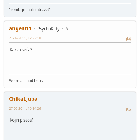
"zombi je mali žuti cvet"
angel011
PsychoKitty
5
27-07-2011, 12:22:10
#4
Kakva seča?
We're all mad here.
ChikaLjuba
27-07-2011, 13:14:26
#5
Kojih pisaca?