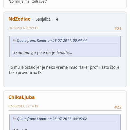
"zombi je mali žuti cvet"
NdZodiac
Sanjalica
4
28-07-2011, 00:59:11
#21
Quote from: Kunac on 28-07-2011, 00:44:44
u
summaryju
piše da je
female
...
To mu je ostalo jer je neko vreme imao "fake" profil, zato što je
tako provocirao D.
ChikaLjuba
02-08-2011, 22:14:19
#22
Quote from: Kunac on 28-07-2011, 00:35:42