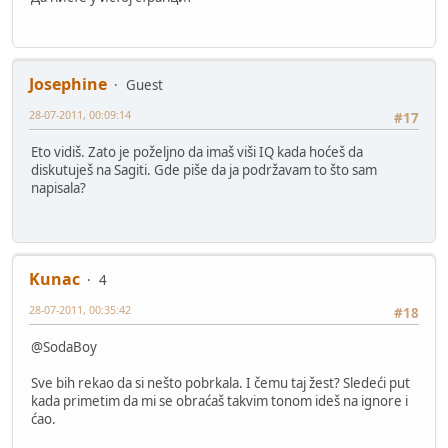
Josephine
Guest
28-07-2011, 00:09:14
#17
Eto vidiš. Zato je poželjno da imaš viši IQ kada hoćeš da
diskutuješ na Sagiti. Gde piše da ja podržavam to što sam
napisala?
Kunac
4
28-07-2011, 00:35:42
#18
@SodaBoy
Sve bih rekao da si nešto pobrkala. I čemu taj žest? Sledeći put
kada primetim da mi se obraćaš takvim tonom ideš na ignore i
ćao.