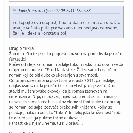
Quote from: smrklja on 09-09-2011, 18:57:38
ne kupujte ovu glupost, f od fantastike nema a i ono što
ima je već sto puta prežvakano i neubedljivo napisano,
čak je i deksin konstatin bolji.
Dragi Smrklja
Žao mi je što te je neko pogrešno naveo da pomisliš da je reč o
fantastici.
Počev od ideje za roman i nadalje tokom rada, trudio sam se da
u njemu ne bude ni "F" od fantastike. Želeo sam da napišem
roman koji će biti duboko ukorenjen u stvarnosti.
Od promocije romana početkom avgusta 2011, pa nadalje,
naglašavao sam da je reč o trileru o vlasti (ako je već nužno
staviti mu žanrovske okove) i da je roman zasnovan na
činjenicama. Ni ja, ni izdavač, nijednog trenutka ničim nismo
ukazali da roman ima bilo kakav element fantastike u sebi i taj
se roman, od sajta izdavača preko svih knjižara u kojim se
prodaje, nalazi u odseku "Trileri" ili "Religijska književnost" i obe
te odrednice ga prilično tačno oslikavaju.
Fantastike u njemu nema, tu si u pravu...