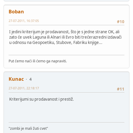
Boban
27-07-2011, 16:37:05
#10
I jedini kriterijum je prodavanost, što je s jedne strane OK, ali
zato će uvek Laguna ili Alnari ili Evro biti trećerazredni izdavači
u odnosu na Geopoetiku, Stubove, Fabriku knjige...
Put ćemo naći ili ćemo ga napraviti.
Kunac
4
27-07-2011, 22:18:17
#11
Kriterijumi su prodavanost i prestiž.
"zombi je mali žuti cvet"