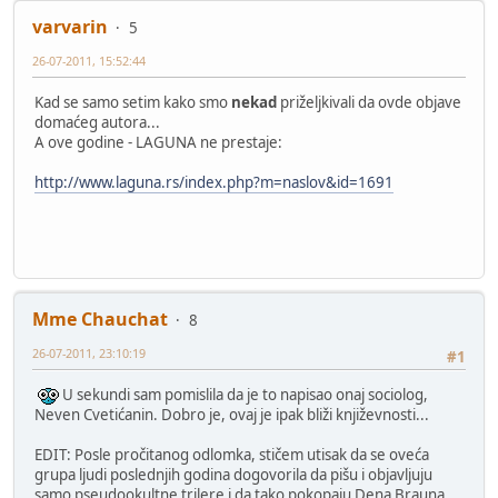
varvarin
5
26-07-2011, 15:52:44
Kad se samo setim kako smo
nekad
priželjkivali da ovde objave
domaćeg autora...
A ove godine - LAGUNA ne prestaje:
http://www.laguna.rs/index.php?m=naslov&id=1691
Mme Chauchat
8
26-07-2011, 23:10:19
#1
U sekundi sam pomislila da je to napisao onaj sociolog,
Neven Cvetićanin. Dobro je, ovaj je ipak bliži književnosti...
EDIT: Posle pročitanog odlomka, stičem utisak da se oveća
grupa ljudi poslednjih godina dogovorila da pišu i objavljuju
samo pseudookultne trilere i da tako pokopaju Dena Brauna.