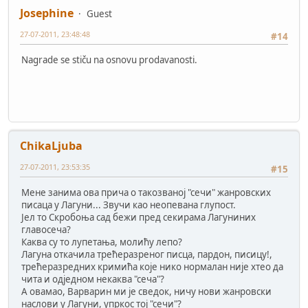
Josephine
Guest
27-07-2011, 23:48:48
#14
Nagrade se stiču na osnovu prodavanosti.
ChikaLjuba
27-07-2011, 23:53:35
#15
Мене занима ова прича о такозваној "сечи" жанровских
писаца у Лагуни... Звучи као неопевана глупост.
Јел то Скробоња сад бежи пред секирама Лагуниних
главосеча?
Каква су то лупетања, молићу лепо?
Лагуна откачила трећеразреног писца, пардон, писицу!,
трећеразредних кримића које нико нормалан није хтео да
чита и одједном некаква "сеча"?
А овамао, Варварин ми је сведок, ничу нови жанровски
наслови у Лагуни, упркос тој "сечи"?