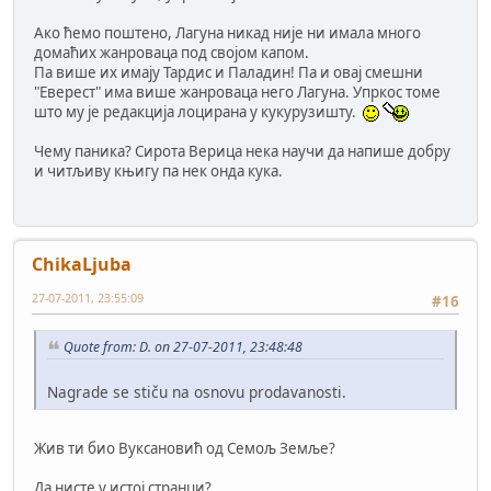
Ако ћемо поштено, Лагуна никад није ни имала много
домаћих жанроваца под својом капом.
Па више их имају Тардис и Паладин! Па и овај смешни
"Еверест" има више жанроваца него Лагуна. Упркос томе
што му је редакција лоцирана у кукурузишту.
Чему паника? Сирота Верица нека научи да напише добру
и читљиву књигу па нек онда кука.
ChikaLjuba
27-07-2011, 23:55:09
#16
Quote from: D. on 27-07-2011, 23:48:48
Nagrade se stiču na osnovu prodavanosti.
Жив ти био Вуксановић од Семољ Земље?
Да нисте у истој странци?