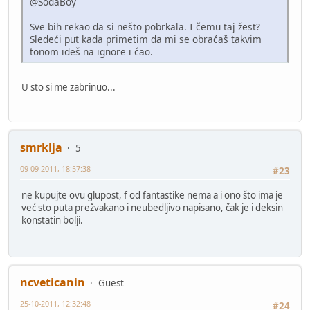
@SodaBoy
Sve bih rekao da si nešto pobrkala. I čemu taj žest?
Sledeći put kada primetim da mi se obraćaš takvim
tonom ideš na ignore i ćao.
U sto si me zabrinuo...
smrklja
5
09-09-2011, 18:57:38
#23
ne kupujte ovu glupost, f od fantastike nema a i ono što ima je
već sto puta prežvakano i neubedljivo napisano, čak je i deksin
konstatin bolji.
ncveticanin
Guest
25-10-2011, 12:32:48
#24