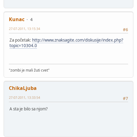
Kunac
4
27-07-2011, 13:15:34
#6
Za početak:
http://www.znaksagite.com/diskusije/index.php?
topic=10304.0
"zombi je mali žuti cvet"
ChikaLjuba
27-07-2011, 13:33:54
#7
A sta je bilo sa njom?