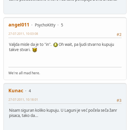
angel011
PsychoKitty
5
27-07-2011, 10:03:08
#2
Valjda misle da je to "in".
Oh wait, pa ljudi stvarno kupuju
takve stvari.
We're all mad here.
Kunac
4
27-07-2011, 10:18:01
#3
Nisam siguran koliko kupuju. U Laguni je već počela seča žanr
pisaca, tako da...