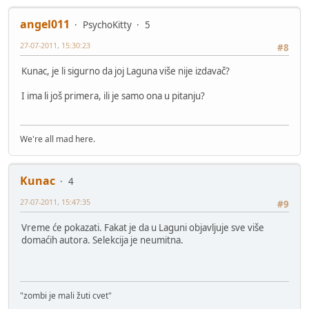
angel011
PsychoKitty
5
27-07-2011, 15:30:23
#8
Kunac, je li sigurno da joj Laguna više nije izdavač?
I ima li još primera, ili je samo ona u pitanju?
We're all mad here.
Kunac
4
27-07-2011, 15:47:35
#9
Vreme će pokazati. Fakat je da u Laguni objavljuje sve više
domaćih autora. Selekcija je neumitna.
"zombi je mali žuti cvet"