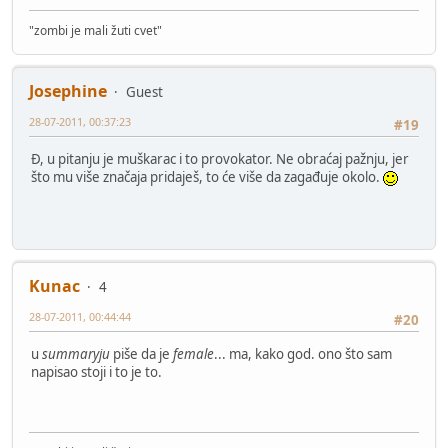
"zombi je mali žuti cvet"
Josephine
Guest
28-07-2011, 00:37:23
#19
Đ, u pitanju je muškarac i to provokator. Ne obraćaj pažnju, jer
što mu više značaja pridaješ, to će više da zagađuje okolo.
Kunac
4
28-07-2011, 00:44:44
#20
u
summaryju
piše da je
female
... ma, kako god. ono što sam
napisao stoji i to je to.