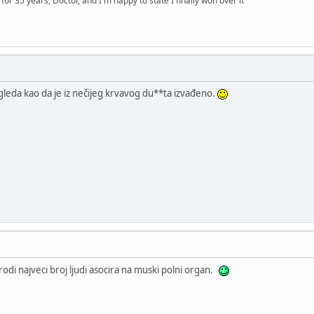
y for 35 years, Doctor, and I'm happy to state I finally won over it"
zgleda kao da je iz nečijeg krvavog du**ta izvađeno.
irodi najveci broj ljudi asocira na muski polni organ.