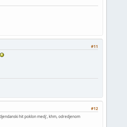
#11
#12
jendanski hit poklon medj', khm, odredjenom