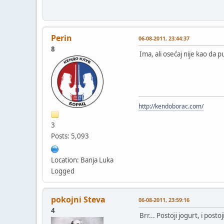
Perin
06-08-2011, 23:44:37
8
Ima, ali osećaj nije kao da 
http://kendoborac.com/
3
Posts: 5,093
Location: Banja Luka
Logged
pokojni Steva
06-08-2011, 23:59:16
4
Brr... Postoji jogurt, i postoj