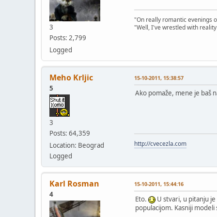
"On really romantic evenings of
3
"Well, I've wrestled with realit
Posts: 2,799
Logged
Meho Krljic
15-10-2011, 15:38:57
5
Ako pomaže, mene je baš na 
3
Posts: 64,359
http://cvecezla.com
Location: Beograd
Logged
Karl Rosman
15-10-2011, 15:44:16
4
Eto.
U stvari, u pitanju 
populacijom. Kasniji modeli