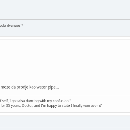
o pola dvanaes'?
 moze da prodje kao water pipe...
 self, I go salsa dancing with my confusion."
y for 35 years, Doctor, and I'm happy to state I finally won over it"