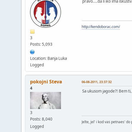
pravo....da li iko ima iskus
http://kendoborac.com/
3
Posts: 5,093
Location: Banja Luka
Logged
pokojni Steva
06-08-2011, 23:37:32
4
Sa ukusom jagode?! Bem ti, 
3
Posts: 8,040
Jelte, jel' i kod vas petnaes' d
Logged