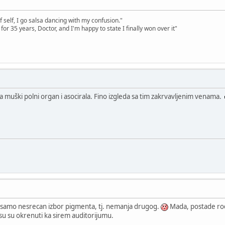
 self, I go salsa dancing with my confusion."
y for 35 years, Doctor, and I'm happy to state I finally won over it"
muški polni organ i asocirala. Fino izgleda sa tim zakrvavljenim venama.
je samo nesrecan izbor pigmenta, tj. nemanja drugog.
Mada, postade rod
 su su okrenuti ka sirem auditorijumu.