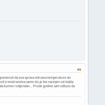
#8
pomenuti da ova sprava izdrzava temperature do
d iz inostranstva samo sto je bio nacinjen od stakla
rzala kumov rodjendan... Prosle godine sam odlucio da