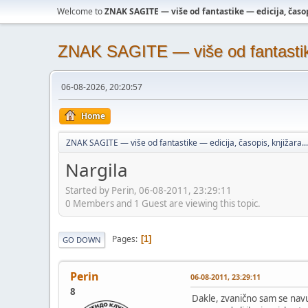
Welcome to
ZNAK SAGITE — više od fantastike — edicija, časopi
ZNAK SAGITE — više od fantastike 
06-08-2026, 20:20:57
Home
ZNAK SAGITE — više od fantastike — edicija, časopis, knjižara...
Nargila
Started by Perin, 06-08-2011, 23:29:11
0 Members and 1 Guest are viewing this topic.
Pages
1
GO DOWN
Perin
06-08-2011, 23:29:11
8
Dakle, zvanično sam se navu