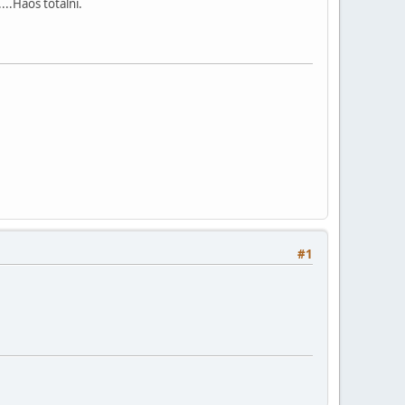
...Haos totalni.
#1