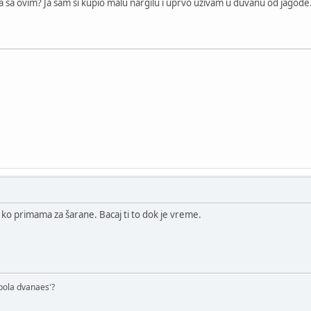
tva sa ovim? Ja sam si kupio malu nargilu i uprvo uživam u duvanu od jagode.
ko primama za šarane. Bacaj ti to dok je vreme.
o pola dvanaes'?