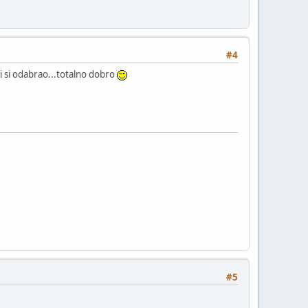
#4
ji si odabrao...totalno dobro
#5