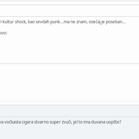
am kultur shock, kao sevdah punk...ma ne znam, osećaj je poseban...
 ovo:
ova voćkasta cigara stvarno super zvuči, jel to ima duvana uopšte?