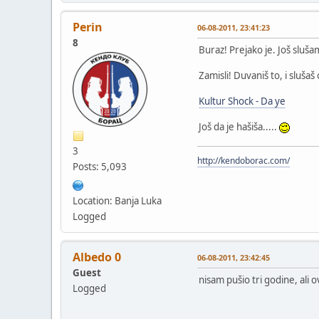
Perin
06-08-2011, 23:41:23
8
Buraz! Prejako je. Još sluš
Zamisli! Duvaniš to, i slušaš
Kultur Shock - Da ye
Još da je hašiša.....
3
http://kendoborac.com/
Posts: 5,093
Location: Banja Luka
Logged
Albedo 0
06-08-2011, 23:42:45
Guest
nisam pušio tri godine, ali 
Logged