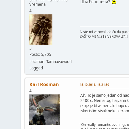
Шта ће то теби?
vremena
4
Niste mi verovali da ću da puc
ZAŠTO MI NISTE VEROVALI?!!!!
3
Posts: 5,705
Location: Tamnavawood
Logged
Karl Rosman
15-10-2011, 13:21:30
4
Ah. To je samo jedan od nac
2400'c. Nema tog hajvana ko
(koje je btw menjalo boju u
iskoristim visak neke kerami
"On really romantic evenings of
3