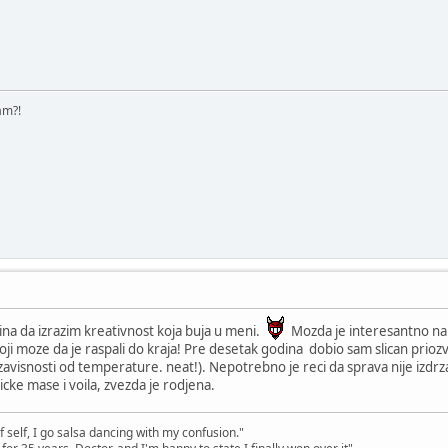
am?!
ina da izrazim kreativnost koja buja u meni.
Mozda je interesantno na
ji moze da je raspali do kraja! Pre desetak godina dobio sam slican priozvo
 zavisnosti od temperature. neat!). Nepotrebno je reci da sprava nije izd
cke mase i voila, zvezda je rodjena.
 self, I go salsa dancing with my confusion."