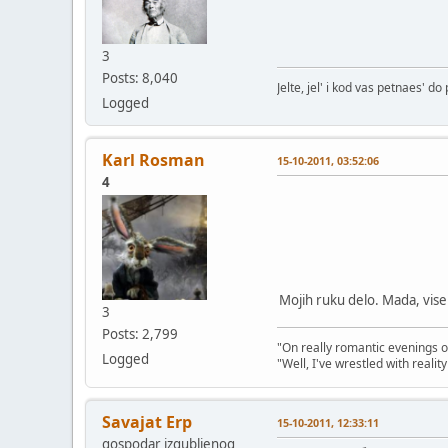
3
Posts: 8,040
Jelte, jel' i kod vas petnaes' d
Logged
Karl Rosman
15-10-2011, 03:52:06
4
Mojih ruku delo. Mada, vise
3
Posts: 2,799
"On really romantic evenings of
Logged
"Well, I've wrestled with realit
Savajat Erp
15-10-2011, 12:33:11
gospodar izgubljenog