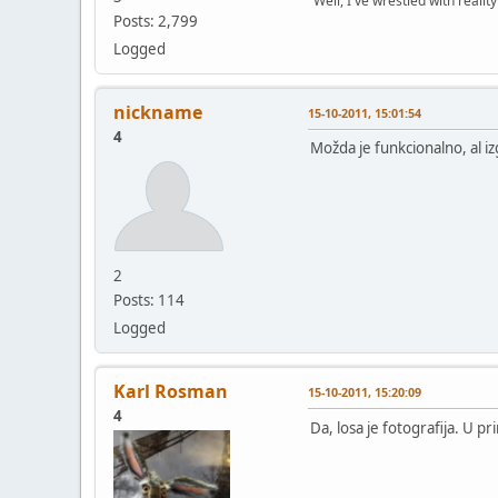
"Well, I've wrestled with realit
Posts: 2,799
Logged
nickname
15-10-2011, 15:01:54
4
Možda je funkcionalno, al i
2
Posts: 114
Logged
Karl Rosman
15-10-2011, 15:20:09
4
Da, losa je fotografija. U pr