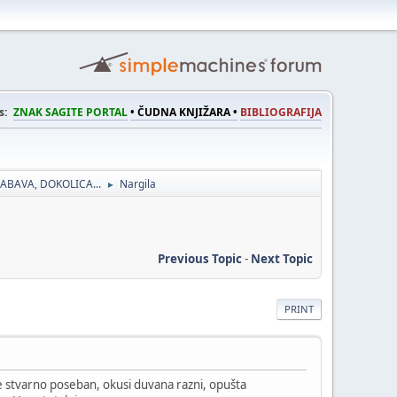
s:
ZNAK SAGITE PORTAL
• ČUDNA KNJIŽARA •
BIBLIOGRAFIJA
ABAVA, DOKOLICA...
Nargila
►
Previous Topic
-
Next Topic
PRINT
je stvarno poseban, okusi duvana razni, opušta