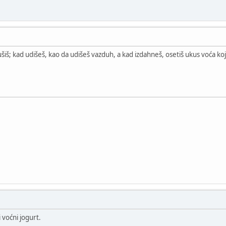
pušiš; kad udišeš, kao da udišeš vazduh, a kad izdahneš, osetiš ukus voća ko
i voćni jogurt.