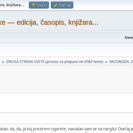
s, knjižara...
.
Log in
Sign up
— edicija, časopis, knjižara...
New
DRUGA STRANA SVETA (prostor za potpuno ne-SF&F teme)
RAZONODA, Z
►
►
kao: da, da, ja koj prezirem cigarete, navukao sam se na nargilu! Osećaj 