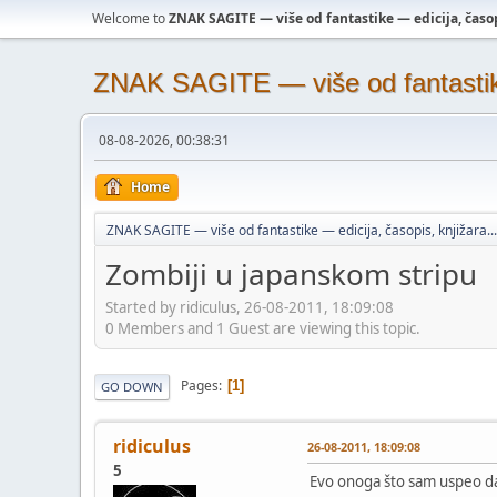
Welcome to
ZNAK SAGITE — više od fantastike — edicija, časopi
ZNAK SAGITE — više od fantastike 
08-08-2026, 00:38:31
Home
ZNAK SAGITE — više od fantastike — edicija, časopis, knjižara...
Zombiji u japanskom stripu
Started by ridiculus, 26-08-2011, 18:09:08
0 Members and 1 Guest are viewing this topic.
Pages
1
GO DOWN
ridiculus
26-08-2011, 18:09:08
5
Evo onoga što sam uspeo da