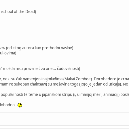
hschool of the Dead)
aw (od istog autora kao prethodni naslov)
oul-ovima)
i" možda nisu prava reč za one... čudovišnosti)
or, neki su čak namenjeni najmlađima (Makai Zombee). Dorohedoro je crna 
imamire sukeban chainsaw) su mešavina toga (JoJo je jedan od uticaja). Ne
 popularnosti te teme u japanskom stripu (i, u manjoj meri, animaciji) posl
 slobodno.