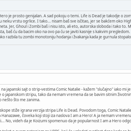
ro je prosto genijalan. A sad pokoju o temi. Life is Dead je takodje o zombi
ju neku vrstu ogrlice. I tako... nisam baš sve isčitao, jer se bakćem oko Hig
eta. Jer, Ghoul i Zombi baš i nisu isto, ali eto, autorska sloboda i tako to
sta, baš ću da bacim oko na ovo pa ću se javiti kasnije s kakvim pregledom.
ko razbila tu zombi monotoniju hodanja i žvakanja kada je gurnula stopalo
 na japanski sajt o strip-vestima Comic Natalie - kažem "slučajno" iako mi je
e o japanskom stripu, tako da nemam vremena da se bavim sitnim životn
 nešto što me zanima.
skope stiže igrana verzija stripa Life is Dead. Povodom toga, Comic Natal
a Hanazawe, čoveka koji stoji iza naslova I am a Hero! A ja nemam vrem
... No, videh da je Koizumi spomenuo da je popularnost I am a Hero odgo