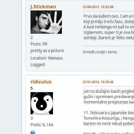
J.Stickman
27-08-2011, 13:22:48
Prvo da kažem ovo. I am a He
koji predju treću fazu, dobi
A kod Hellsinga mi baš to sm
Uglavnom, super ti je ova li
2
zombiji. Barem je Teko neka
Posts: 99
pretty as a picture
Između ovdje i tamo.
Location: Manaus
Logged
ridiculus
27-01-2012, 15:29:30
5
Jutros slučajno bacih pogled
gužvi i spremam predavanj
momentalno prepoznao kao
11. februara u japanske bio
3
Tomohira Koizumija, i Keng
barem mi neće nikud pobeći
Posts: 6,144