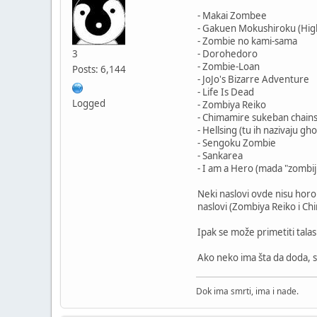
- Makai Zombee
- Gakuen Mokushiroku (Hig
- Zombie no kami-sama
3
- Dorohedoro
- Zombie-Loan
Posts: 6,144
- JoJo's Bizarre Adventure
- Life Is Dead
Logged
- Zombiya Reiko
- Chimamire sukeban chains
- Hellsing (tu ih nazivaju gh
- Sengoku Zombie
- Sankarea
- I am a Hero (mada "zombij
Neki naslovi ovde nisu hor
naslovi (Zombiya Reiko i Ch
Ipak se može primetiti talas
Ako neko ima šta da doda,
Dok ima smrti, ima i nade.