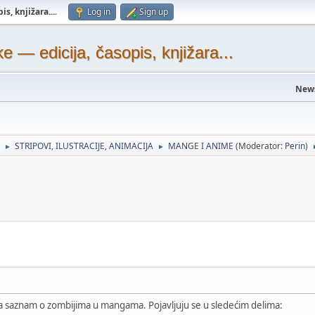
s, knjižara...
.
Log in
Sign up
— edicija, časopis, knjižara...
New
STRIPOVI, ILUSTRACIJE, ANIMACIJA
MANGE I ANIME
(Moderator:
Perin
)
►
►
 saznam o zombijima u mangama. Pojavljuju se u sledećim delima: