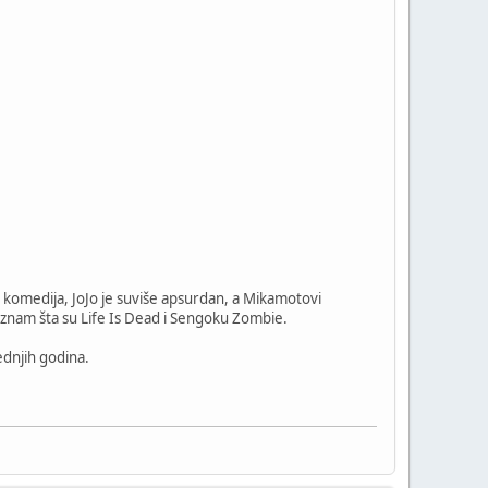
komedija, JoJo je suviše apsurdan, a Mikamotovi
 znam šta su Life Is Dead i Sengoku Zombie.
ednjih godina.