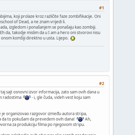
#1
jima, koji prolaze kroz različite faze zombifikacije. Oni
hschool of Dead, a ne znam vrijedi li.
. Mada, izgledom i ponašanjem se ponašaju kao zombiji.
 Eh da, takodje mislim da u I am a hero oni stvorovi nisu
 onom komšiji direktno u usta. Lijepo.
#2
 taj sajt osnovni izvor informacija, zato sam ovih dana u
im radostima
- i, gle čuda, videh vest koju sam
ie je organizovao razgovor između autora stripa,
ena da to pokušam da prevedem ovih dana!
Ah,
vorna za produkciju filma po njegovom stripu.