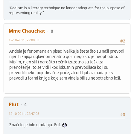
"Realism is a literary technique no longer adequate for the purpose of
representing reality."
Mme Chauchat
8
12-10-2011, 22:00:33
#2
Anđela je fenomenalan pisac i velika je šteta što su naši prevodi
njenih knjiga uglavnom znatno gori nego što je neophodno.
Mislim, njen stil i naročito rečnik izuzetno su teški za
prenošenje, to se vidi i kod iskusnih prevodilaca koji su
prevodili neke pojedinačne priče, ali od Ljubavi nadalje svi
prevodi u formi knjige koje sam videla bili su nepotrebno loši.
Plut
4
12-10-2011, 22:47:05
#3
Znači to je bilo u pitanju. Fuf.