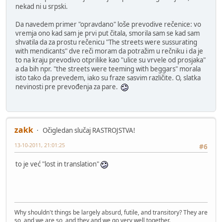
nekad ni u srpski.
Da navedem primer "opravdano" loše prevodive rečenice: vo
vremja ono kad sam je prvi put čitala, smorila sam se kad sam
shvatila da za prostu rečenicu "The streets were sussurating
with mendicants" dve reči moram da potražim u rečniku i da je
to na kraju prevodivo otprilike kao "ulice su vrvele od prosjaka"
a da bih npr. "the streets were teeming with beggars" morala
isto tako da prevedem, iako su fraze sasvim različite. O, slatka
nevinosti pre prevođenja za pare.
zakk
Očigledan slučaj RASTROJSTVA!
13-10-2011, 21:01:25
#6
to je već "lost in translation"
Why shouldn't things be largely absurd, futile, and transitory? They are
so, and we are so, and they and we go very well together.