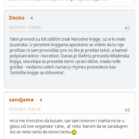
Dacko
4
14-10-2011, 15:52:09
#7
Takvi prevodi su bili zaštitni znak Narodne knjige, uz vrlo malo
izuzetaka. U ponekim knjigama apsolutno se videlo da to nije
pročitao ni sam prevodilac pre no što je predao tekst, a kamoli
potpisani lektor i korektor. Danas je štafetu preuzela Mladinska
knjiga, ista ekipa se preselila tamo i pravi slične, mada ređe
greške - nedavno videh nursery rhymes prevedeno kao
'bolničke knjige sa stihovima'.
sandjama
4
14-10-2011, 16:01:26
#8
mrzi me trenutno da kucam, sav sam smoren i manta mi se u
glavu od ove veganske 'rane, al' reko' barem da se zaradujem
sto se neko setio da otvori temu
.