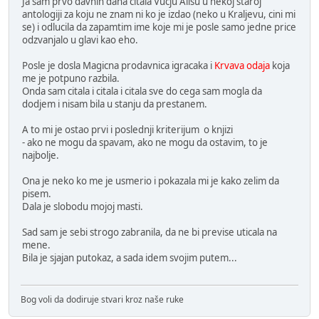
Ja sam prvo davnih dana citala Vucju Alisu u nekoj staroj
antologiji za koju ne znam ni ko je izdao (neko u Kraljevu, cini mi
se) i odlucila da zapamtim ime koje mi je posle samo jedne price
odzvanjalo u glavi kao eho.
Posle je dosla Magicna prodavnica igracaka i
Krvava odaja
koja
me je potpuno razbila.
Onda sam citala i citala i citala sve do cega sam mogla da
dodjem i nisam bila u stanju da prestanem.
A to mi je ostao prvi i poslednji kriterijum o knjizi
- ako ne mogu da spavam, ako ne mogu da ostavim, to je
najbolje.
Ona je neko ko me je usmerio i pokazala mi je kako zelim da
pisem.
Dala je slobodu mojoj masti.
Sad sam je sebi strogo zabranila, da ne bi previse uticala na
mene.
Bila je sjajan putokaz, a sada idem svojim putem...
Bog voli da dodiruje stvari kroz naše ruke