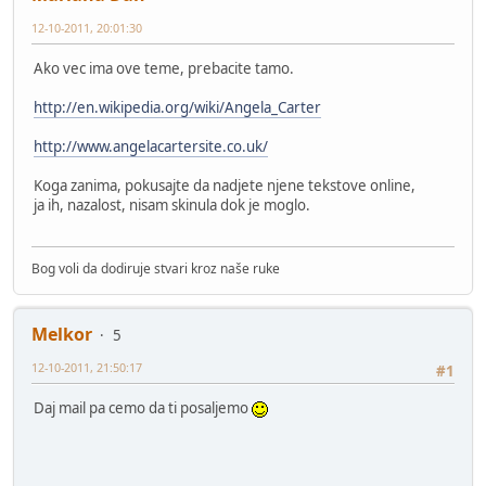
12-10-2011, 20:01:30
Ako vec ima ove teme, prebacite tamo.
http://en.wikipedia.org/wiki/Angela_Carter
http://www.angelacartersite.co.uk/
Koga zanima, pokusajte da nadjete njene tekstove online,
ja ih, nazalost, nisam skinula dok je moglo.
Bog voli da dodiruje stvari kroz naše ruke
Melkor
5
12-10-2011, 21:50:17
#1
Daj mail pa cemo da ti posaljemo