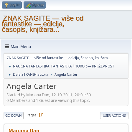
Log in
Sign up
ZNAK SAGITE — više od
fantastike — edicija,
časopis, knjižara...
Main Menu
ZNAK SAGITE — više od fantastike — edicija, časopis, knjižara...
NAUČNA FANTASTIKA, FANTASTIKA i HOROR — KNJIŽEVNOST
►
Dela STRANIH autora
Angela Carter
►
►
Angela Carter
Started by Mariana Dan, 12-10-2011, 20:01:30
0 Members and 1 Guest are viewing this topic.
Pages
1
GO DOWN
USER ACTIONS
Mariana Dan