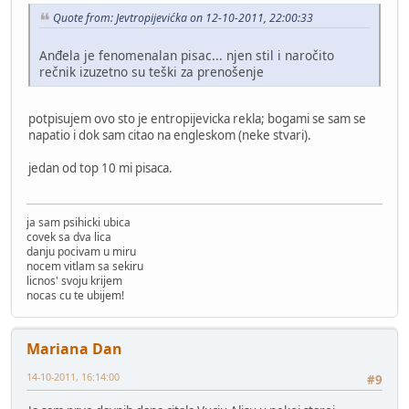
Quote from: Jevtropijevićka on 12-10-2011, 22:00:33
Anđela je fenomenalan pisac... njen stil i naročito
rečnik izuzetno su teški za prenošenje
potpisujem ovo sto je entropijevicka rekla; bogami se sam se
napatio i dok sam citao na engleskom (neke stvari).
jedan od top 10 mi pisaca.
ja sam psihicki ubica
covek sa dva lica
danju pocivam u miru
nocem vitlam sa sekiru
licnos' svoju krijem
nocas cu te ubijem!
Mariana Dan
14-10-2011, 16:14:00
#9