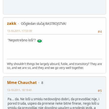
zakk
Očigledan slučaj RASTROJSTVA!
13-10-2011, 17:53:39
#4
"Nepotrebno loši"?
Why shouldn't things be largely absurd, futile, and transitory? They are
so, and we are so, and they and we go very well together.
Mme Chauchat
8
13-10-2011, 18:19:41
#5
Pa... da. Ne loši u smislu nedovoljno dobri, da prevodilac nije, i
pored truda, uspeo da prenese neke bitne finese, nego loši u
smislu da prevodilac nije dovoljno upućen u engleski jezik, a