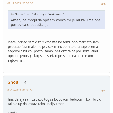
08-12-2003, 20:52:35
#4
Quote from: "Monsinjor Lurdusami"
Aman, ne mogu da opišem koliko mi je muka. Ima ona
poslovica o popuštanju.
inace, pricao sam o
korektnosti
a ne temi. ono malo sto sam
procitao fasiniralo me je visokim nivoom tolerancije prema
sagovorniku koji postoji tamo (bez obzira na pol, seksualnu
opredeljenost) a koji sam sretao jos samo na nesrpskim
sajtovima...
Ghoul
4
09-12-2003, 01:39:59
#5
hm, da, i ja sam zapazio tog sa bobovom bebicom= ko li bi bio
tako glup da ostavi tako uocljiv trag?