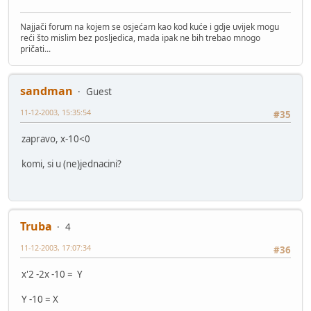
Najjači forum na kojem se osjećam kao kod kuće i gdje uvijek mogu
reći što mislim bez posljedica, mada ipak ne bih trebao mnogo
pričati...
sandman
Guest
11-12-2003, 15:35:54
#35
zapravo, x-10<0
komi, si u (ne)jednacini?
Truba
4
11-12-2003, 17:07:34
#36
x'2 -2x -10 = Y
Y -10 = X