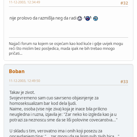
11-12-2003, 12:34:49
#32
nije prolovo da razmišlja neg da radi
Najjači forum na kojem se osjećam kao kod kuće i gdje uvijek mogu
reći što mislim bez posljedica, mada ipak ne bih trebao mnogo
pričati...
Boban
11-12-2003, 12:49:50
#33
Takav je zivot.
Svojevremeno sam cuo savrseno objasnjenje za
homoseksualizam bar kod dela ljudi.
Naime, osoba (vise nije ziva) koja je inace bila prilicno
neugledna i ruzna, izjavila je: "Zar neko ko izgleda kao ja u
potrazi za neznoscu sme da se liši polovine covecanstva..."
U skladu s tim, verovatno ima i onih koji posezu za
opravdanjem tipa: "... zar mogu da se lisim svih zivih bica..."