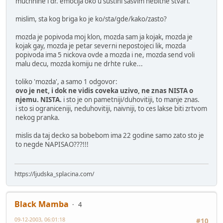
muchnine i dr. emocija oko u sustini sasvim nebitne stvari.
mislim, sta kog briga ko je ko/sta/gde/kako/zasto?
mozda je popivoda moj klon, mozda sam ja kojak, mozda je
kojak gay, mozda je petar severni nepostojeci lik, mozda
popivoda ima 5 nickova ovde a mozda i ne, mozda send voli
malu decu, mozda komiju ne drhte ruke...
toliko 'mozda', a samo 1 odgovor:
ovo je net, i dok ne vidis coveka uzivo, ne znas NISTA o
njemu. NISTA.
i sto je on pametniji/duhovitiji, to manje znas.
i sto si ograniceniji, neduhovitiji, naivniji, to ces lakse biti zrtvom
nekog pranka.
mislis da taj decko sa bobebom ima 22 godine samo zato sto je
to negde NAPISAO???!!!
https://ljudska_splacina.com/
Black Mamba
4
09-12-2003, 06:01:18
#10