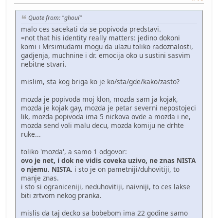
Quote from: "ghoul"
malo ces sacekati da se popivoda predstavi.
=not that his identity really matters: jedino dokoni
komi i Mrsimudami mogu da ulazu toliko radoznalosti,
gadjenja, muchnine i dr. emocija oko u sustini sasvim
nebitne stvari.
mislim, sta kog briga ko je ko/sta/gde/kako/zasto?
mozda je popivoda moj klon, mozda sam ja kojak,
mozda je kojak gay, mozda je petar severni nepostojeci
lik, mozda popivoda ima 5 nickova ovde a mozda i ne,
mozda send voli malu decu, mozda komiju ne drhte
ruke...
toliko 'mozda', a samo 1 odgovor:
ovo je net, i dok ne vidis coveka uzivo, ne znas NISTA
o njemu. NISTA.
i sto je on pametniji/duhovitiji, to
manje znas.
i sto si ograniceniji, neduhovitiji, naivniji, to ces lakse
biti zrtvom nekog pranka.
mislis da taj decko sa bobebom ima 22 godine samo