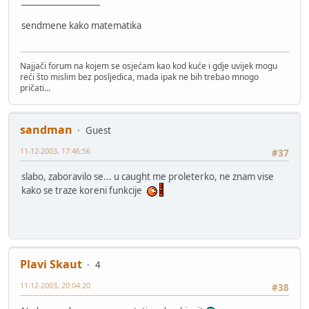
___________________
sendmene kako matematika
Najjači forum na kojem se osjećam kao kod kuće i gdje uvijek mogu
reći što mislim bez posljedica, mada ipak ne bih trebao mnogo
pričati...
sandman
Guest
11-12-2003, 17:46:56
#37
slabo, zaboravilo se... u caught me proleterko, ne znam vise
kako se traze koreni funkcije
Plavi Skaut
4
11-12-2003, 20:04:20
#38