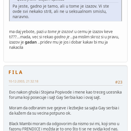
Pa jeste, gadno je tamo, ali u tome je izazov. Vi ste
ovde svi nekako str8, ali ne u seksualnom smislu,
naravno.
ma daj yebote, pazi
u tome je izazov
! u cemu je izazov keve
ti???...mada, vec si rekao
gadno je
..pa mislim skroz si u pravu,
izazov je
gadan
..pridev mu je jos i dobar kakav bi mu ja
nakacila
F I L A
10-12-2003, 21:32:18
#23
Evo nakon ghola i Stojana Popivode i mene kao treceg ucesnika
foruma koji posecuje i sajt Gay Serbia kao i ovaj sajt.
Moram da odbranim sve gejeve i lezbejke sa sajta Gay serbia i
da kažem da su vecina potpuno ok.
Black Mambi moram da odgovorim da nismo svi mi, koji smo u
fazonu FRENDICE i možda je to ono što ti se ne svidja kod nas.