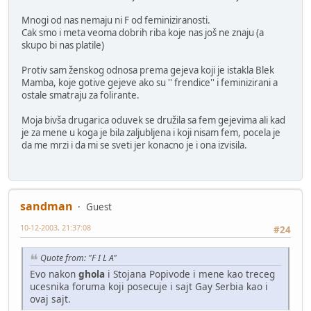
Mnogi od nas nemaju ni F od feminiziranosti.
Cak smo i meta veoma dobrih riba koje nas još ne znaju (a
skupo bi nas platile)
Protiv sam ženskog odnosa prema gejeva koji je istakla Blek
Mamba, koje gotive gejeve ako su '' frendice'' i feminizirani a
ostale smatraju za folirante.
Moja bivša drugarica oduvek se družila sa fem gejevima ali kad
je za mene u koga je bila zaljubljena i koji nisam fem, pocela je
da me mrzi i da mi se sveti jer konacno je i ona izvisila.
sandman
Guest
10-12-2003, 21:37:08
#24
Quote from: "F I L A"
Evo nakon
ghola
i Stojana Popivode i mene kao treceg
ucesnika foruma koji posecuje i sajt Gay Serbia kao i
ovaj sajt.