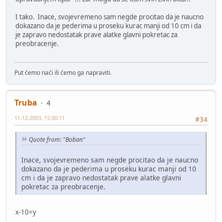
I tako. Inace, svojevremeno sam negde procitao da je naucno
dokazano da je pederima u proseku kurac manji od 10 cm i da
je zapravo nedostatak prave alatke glavni pokretac za
preobracenje.
Put ćemo naći ili ćemo ga napraviti.
Truba
4
11-12-2003, 15:00:11
#34
Quote from: "Boban"
Inace, svojevremeno sam negde procitao da je naucno
dokazano da je pederima u proseku kurac manji od 10
cm i da je zapravo nedostatak prave alatke glavni
pokretac za preobracenje.
x-10=y