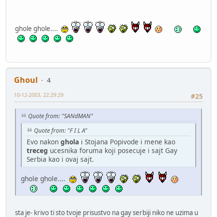
ghole ghole....
Ghoul
4
10-12-2003, 22:29:29
#25
Quote from: "SANdMAN"
Quote from: "F I L A"
Evo nakon
ghola
i Stojana Popivode i mene kao
treceg
ucesnika foruma koji posecuje i sajt Gay
Serbia kao i ovaj sajt.
ghole ghole....
sta je- krivo ti sto tvoje prisustvo na gay serbiji niko ne uzima u