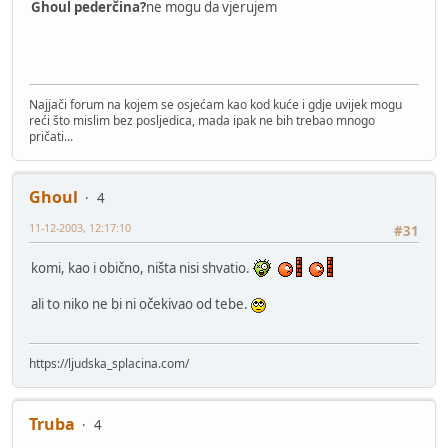
Ghoul pederčina?
ne mogu da vjerujem
Najjači forum na kojem se osjećam kao kod kuće i gdje uvijek mogu
reći što mislim bez posljedica, mada ipak ne bih trebao mnogo
pričati...
Ghoul
4
11-12-2003, 12:17:10
#31
komi, kao i obično, ništa nisi shvatio.
ali to niko ne bi ni očekivao od tebe.
https://ljudska_splacina.com/
Truba
4