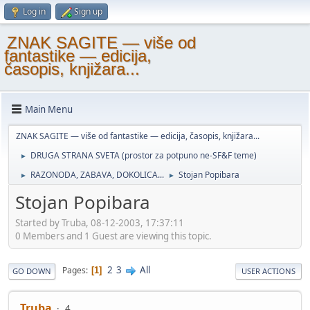
Log in
Sign up
ZNAK SAGITE — više od
fantastike — edicija,
časopis, knjižara...
Main Menu
ZNAK SAGITE — više od fantastike — edicija, časopis, knjižara...
DRUGA STRANA SVETA (prostor za potpuno ne-SF&F teme)
►
RAZONODA, ZABAVA, DOKOLICA...
Stojan Popibara
►
►
Stojan Popibara
Started by Truba, 08-12-2003, 17:37:11
0 Members and 1 Guest are viewing this topic.
2
3
All
Pages
1
GO DOWN
USER ACTIONS
Truba
4