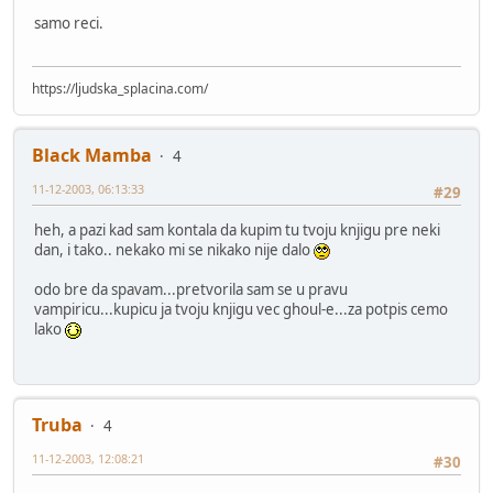
samo reci.
https://ljudska_splacina.com/
Black Mamba
4
11-12-2003, 06:13:33
#29
heh, a pazi kad sam kontala da kupim tu tvoju knjigu pre neki
dan, i tako.. nekako mi se nikako nije dalo
odo bre da spavam...pretvorila sam se u pravu
vampiricu...kupicu ja tvoju knjigu vec ghoul-e...za potpis cemo
lako
Truba
4
11-12-2003, 12:08:21
#30