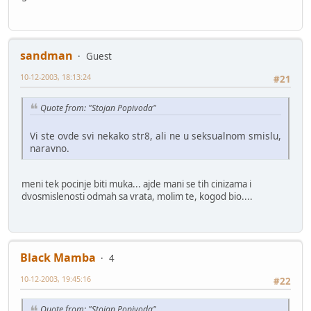
sandman
Guest
10-12-2003, 18:13:24
#21
Quote from: "Stojan Popivoda"
Vi ste ovde svi nekako str8, ali ne u seksualnom smislu,
naravno.
meni tek pocinje biti muka... ajde mani se tih cinizama i
dvosmislenosti odmah sa vrata, molim te, kogod bio....
Black Mamba
4
10-12-2003, 19:45:16
#22
Quote from: "Stojan Popivoda"