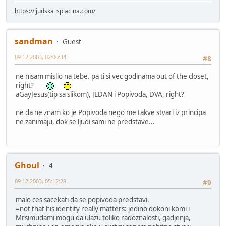
https://ljudska_splacina.com/
sandman
Guest
09-12-2003, 02:00:34
#8
ne nisam mislio na tebe. pa ti si vec godinama out of the closet,
right?
aGayJesus(tip sa slikom), JEDAN i Popivoda, DVA, right?
ne da ne znam ko je Popivoda nego me takve stvari iz principa
ne zanimaju, dok se ljudi sami ne predstave...
Ghoul
4
09-12-2003, 05:12:28
#9
malo ces sacekati da se popivoda predstavi.
=not that his identity really matters: jedino dokoni komi i
Mrsimudami mogu da ulazu toliko radoznalosti, gadjenja,