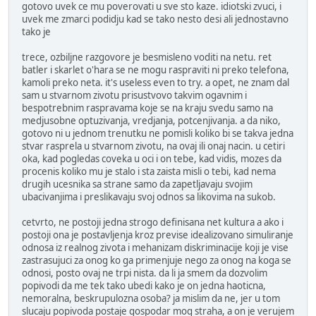
gotovo uvek ce mu poverovati u sve sto kaze. idiotski zvuci, i
uvek me zmarci podidju kad se tako nesto desi ali jednostavno
tako je
trece, ozbiljne razgovore je besmisleno voditi na netu. ret
batler i skarlet o'hara se ne mogu raspraviti ni preko telefona,
kamoli preko neta. it's useless even to try. a opet, ne znam dal
sam u stvarnom zivotu prisustvovo takvim ogavnim i
bespotrebnim raspravama koje se na kraju svedu samo na
medjusobne optuzivanja, vredjanja, potcenjivanja. a da niko,
gotovo ni u jednom trenutku ne pomisli koliko bi se takva jedna
stvar rasprela u stvarnom zivotu, na ovaj ili onaj nacin. u cetiri
oka, kad pogledas coveka u oci i on tebe, kad vidis, mozes da
procenis koliko mu je stalo i sta zaista misli o tebi, kad nema
drugih ucesnika sa strane samo da zapetljavaju svojim
ubacivanjima i preslikavaju svoj odnos sa likovima na sukob.
cetvrto, ne postoji jedna strogo definisana net kultura a ako i
postoji ona je postavljenja kroz previse idealizovano simuliranje
odnosa iz realnog zivota i mehanizam diskriminacije koji je vise
zastrasujuci za onog ko ga primenjuje nego za onog na koga se
odnosi, posto ovaj ne trpi nista. da li ja smem da dozvolim
popivodi da me tek tako ubedi kako je on jedna haoticna,
nemoralna, beskrupulozna osoba? ja mislim da ne, jer u tom
slucaju popivoda postaje gospodar mog straha, a on je verujem