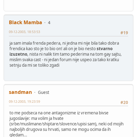
Black Mamba
4
09-12-2003, 18:53:53
#19
ja sam imala frenda pedera, ni jedna mi nije bila tako dobra
frendica kao sto je to bio on! ali on je bio nesto
stvarno
izuzetno
, nista ni nalik tim tamo pederima na tom gay sajtu,
mislim svaka cast - ni jedan forum nije uspeo za tako kratku
setnju da mi se toliko zgadi
sandman
Guest
09-12-2003, 19:23:59
#20
to me podseca na one antagonizme iz vremena bivse
jugoslavije: ma volim ja hvate
(srbe/muslimane/shiptare/slovence/upisi sam), neki od mojih
najboljih drugova su hrvati, samo ne mogu ocima da ih
gledam...