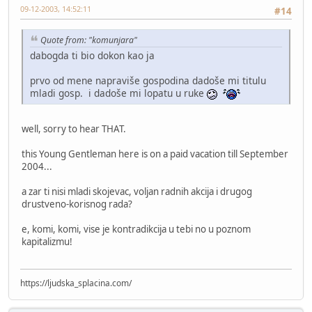
09-12-2003, 14:52:11
#14
Quote from: "komunjara"
dabogda ti bio dokon kao ja
prvo od mene napraviše gospodina dadoše mi titulu
mladi gosp. i dadoše mi lopatu u ruke
well, sorry to hear THAT.
this Young Gentleman here is on a paid vacation till September
2004...
a zar ti nisi mladi skojevac, voljan radnih akcija i drugog
drustveno-korisnog rada?
e, komi, komi, vise je kontradikcija u tebi no u poznom
kapitalizmu!
https://ljudska_splacina.com/