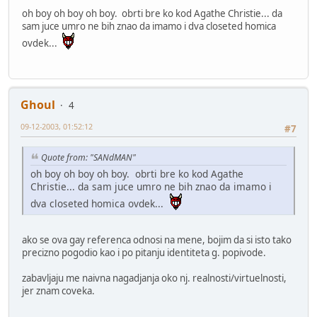
oh boy oh boy oh boy. obrti bre ko kod Agathe Christie... da
sam juce umro ne bih znao da imamo i dva closeted homica
ovdek...
Ghoul
4
09-12-2003, 01:52:12
#7
Quote from: "SANdMAN"
oh boy oh boy oh boy. obrti bre ko kod Agathe
Christie... da sam juce umro ne bih znao da imamo i
dva closeted homica ovdek...
ako se ova gay referenca odnosi na mene, bojim da si isto tako
precizno pogodio kao i po pitanju identiteta g. popivode.
zabavljaju me naivna nagadjanja oko nj. realnosti/virtuelnosti,
jer znam coveka.