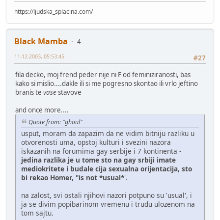
https://ljudska_splacina.com/
Black Mamba
4
11-12-2003, 05:53:45
#27
fila decko, moj frend peder nije ni F od feminiziranosti, bas
kako si mislio....dakle ili si me pogresno skontao ili vrlo jeftino
branis te
vase
stavove
and once more....
Quote from: "ghoul"
usput, moram da zapazim da ne vidim bitniju razliku u
otvorenosti uma, opstoj kulturi i svezini nazora
iskazanih na forumima gay serbije i 7 kontinenta -
jedina razlika je u tome sto na gay srbiji imate
mediokritete i budale cija sexualna orijentacija, sto
bi rekao Homer, "is not *usual*
'.
na zalost, svi ostali njihovi nazori potpuno su 'usual', i
ja se divim popibarinom vremenu i trudu ulozenom na
tom sajtu.