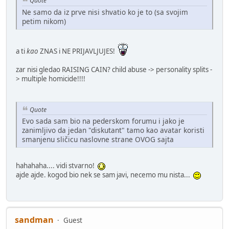
Quote
Ne samo da iz prve nisi shvatio ko je to (sa svojim
petim nikom)
a ti
kao
ZNAS i NE PRIJAVLJUJES!
zar nisi gledao RAISING CAIN? child abuse -> personality splits -
> multiple homicide!!!!
Quote
Evo sada sam bio na pederskom forumu i jako je
zanimljivo da jedan "diskutant" tamo kao avatar koristi
smanjenu sličicu naslovne strane OVOG sajta
hahahaha.... vidi stvarno!
ajde ajde. kogod bio nek se sam javi, necemo mu nista...
sandman
Guest