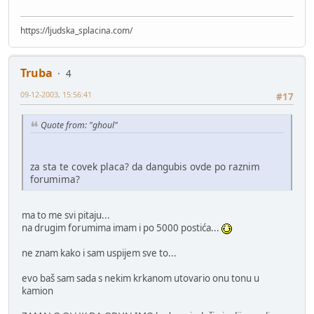
https://ljudska_splacina.com/
Truba
4
09-12-2003, 15:56:41
#17
Quote from: "ghoul"
za sta te covek placa? da dangubis ovde po raznim
forumima?
ma to me svi pitaju...
na drugim forumima imam i po 5000 postića...
ne znam kako i sam uspijem sve to...
evo baš sam sada s nekim krkanom utovario onu tonu u
kamion