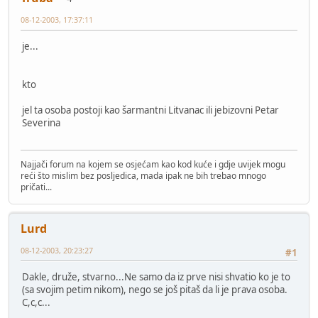
08-12-2003, 17:37:11
je...
kto
jel ta osoba postoji kao šarmantni Litvanac ili jebizovni Petar
Severina
Najjači forum na kojem se osjećam kao kod kuće i gdje uvijek mogu
reći što mislim bez posljedica, mada ipak ne bih trebao mnogo
pričati...
Lurd
08-12-2003, 20:23:27
#1
Dakle, druže, stvarno...Ne samo da iz prve nisi shvatio ko je to
(sa svojim petim nikom), nego se još pitaš da li je prava osoba.
C,c,c...