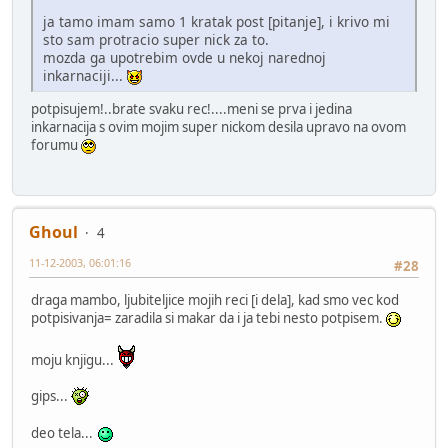
ja tamo imam samo 1 kratak post [pitanje], i krivo mi
sto sam protracio super nick za to.
mozda ga upotrebim ovde u nekoj narednoj
inkarnaciji...
potpisujem!..brate svaku rec!....meni se prva i jedina
inkarnacija s ovim mojim super nickom desila upravo na ovom
forumu
Ghoul
4
11-12-2003, 06:01:16
#28
draga mambo, ljubiteljice mojih reci [i dela], kad smo vec kod
potpisivanja= zaradila si makar da i ja tebi nesto potpisem.
moju knjigu...
gips...
deo tela...