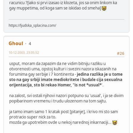
racunicu ?[iako si prvi izasao iz klozeta, jos sa onim linkom ka
gay muppetima, od koga sam se iskidao od smeha]
https://ljudska_splacina.com/
Ghoul
4
10-12-2003, 23:05:52
#26
usput, moram da zapazim da ne vidim bitniju razliku u
otvorenosti uma, opstoj kulturi i svezini nazora iskazanih na
forumima gay serbije i 7 kontinenta -
jedina razlika je u tome
sto na gay srbiji imate mediokritete i budale cija sexualna
orijentacija, sto bi rekao Homer, "is not *usual*
'.
na zalost, svi ostali njihovi nazori potpuno su 'usual', i ja se divim
popibarinom vremenu i trudu ulozenom na tom sajtu.
ja tamo imam samo 1 kratak post [pitanje], i krivo mi sto sam
protracio super nick za to.
mozda ga upotrebim ovde u nekoj narednoj inkarnaciji...