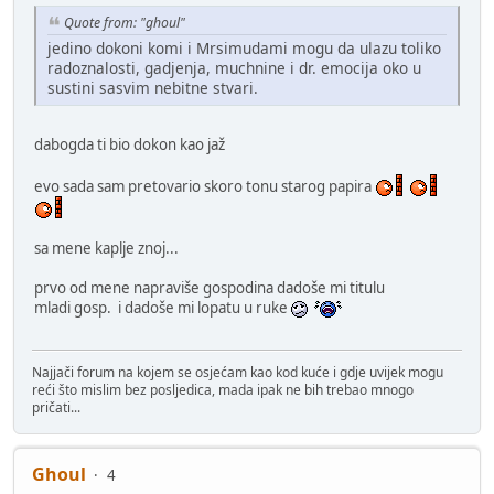
Quote from: "ghoul"
jedino dokoni komi i Mrsimudami mogu da ulazu toliko
radoznalosti, gadjenja, muchnine i dr. emocija oko u
sustini sasvim nebitne stvari.
dabogda ti bio dokon kao jaž
evo sada sam pretovario skoro tonu starog papira
sa mene kaplje znoj...
prvo od mene napraviše gospodina dadoše mi titulu
mladi gosp. i dadoše mi lopatu u ruke
Najjači forum na kojem se osjećam kao kod kuće i gdje uvijek mogu
reći što mislim bez posljedica, mada ipak ne bih trebao mnogo
pričati...
Ghoul
4