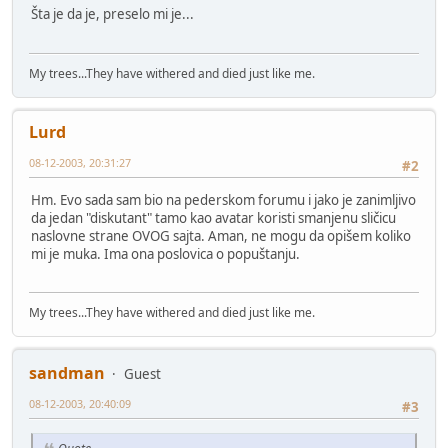
Šta je da je, preselo mi je...
My trees...They have withered and died just like me.
Lurd
08-12-2003, 20:31:27
#2
Hm. Evo sada sam bio na pederskom forumu i jako je zanimljivo
da jedan "diskutant" tamo kao avatar koristi smanjenu sličicu
naslovne strane OVOG sajta. Aman, ne mogu da opišem koliko
mi je muka. Ima ona poslovica o popuštanju.
My trees...They have withered and died just like me.
sandman
Guest
08-12-2003, 20:40:09
#3