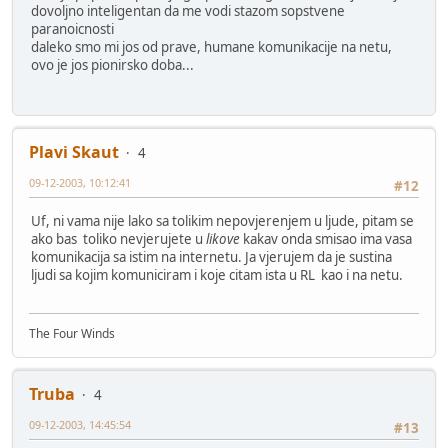
dovoljno inteligentan da me vodi stazom sopstvene
paranoicnosti
daleko smo mi jos od prave, humane komunikacije na netu,
ovo je jos pionirsko doba...
Plavi Skaut
4
09-12-2003, 10:12:41
#12
Uf, ni vama nije lako sa tolikim nepovjerenjem u ljude, pitam se
ako bas toliko nevjerujete u
likove
kakav onda smisao ima vasa
komunikacija sa istim na internetu. Ja vjerujem da je sustina
ljudi sa kojim komuniciram i koje citam ista u RL kao i na netu.
The Four Winds
Truba
4
09-12-2003, 14:45:54
#13