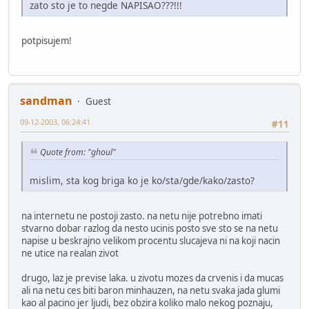
zato sto je to negde NAPISAO???!!!
potpisujem!
sandman
Guest
09-12-2003, 06:24:41
#11
Quote from: "ghoul"
mislim, sta kog briga ko je ko/sta/gde/kako/zasto?
na internetu ne postoji zasto. na netu nije potrebno imati
stvarno dobar razlog da nesto ucinis posto sve sto se na netu
napise u beskrajno velikom procentu slucajeva ni na koji nacin
ne utice na realan zivot
drugo, laz je previse laka. u zivotu mozes da crvenis i da mucas
ali na netu ces biti baron minhauzen, na netu svaka jada glumi
kao al pacino jer ljudi, bez obzira koliko malo nekog poznaju,