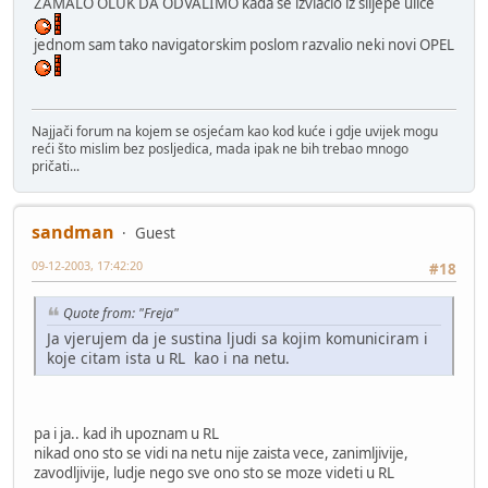
ZAMALO OLUK DA ODVALIMO kada se izvlačio iz slijepe ulice
jednom sam tako navigatorskim poslom razvalio neki novi OPEL
Najjači forum na kojem se osjećam kao kod kuće i gdje uvijek mogu
reći što mislim bez posljedica, mada ipak ne bih trebao mnogo
pričati...
sandman
Guest
09-12-2003, 17:42:20
#18
Quote from: "Freja"
Ja vjerujem da je sustina ljudi sa kojim komuniciram i
koje citam ista u RL kao i na netu.
pa i ja.. kad ih upoznam u RL
nikad ono sto se vidi na netu nije zaista vece, zanimljivije,
zavodljivije, ludje nego sve ono sto se moze videti u RL