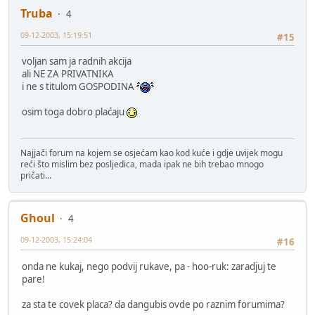
Truba
4
09-12-2003, 15:19:51
#15
voljan sam ja radnih akcija
ali NE ZA PRIVATNIKA
i ne s titulom GOSPODINA
osim toga dobro plaćaju
Najjači forum na kojem se osjećam kao kod kuće i gdje uvijek mogu
reći što mislim bez posljedica, mada ipak ne bih trebao mnogo
pričati...
Ghoul
4
09-12-2003, 15:24:04
#16
onda ne kukaj, nego podvij rukave, pa - hoo-ruk: zaradjuj te
pare!
za sta te covek placa? da dangubis ovde po raznim forumima?