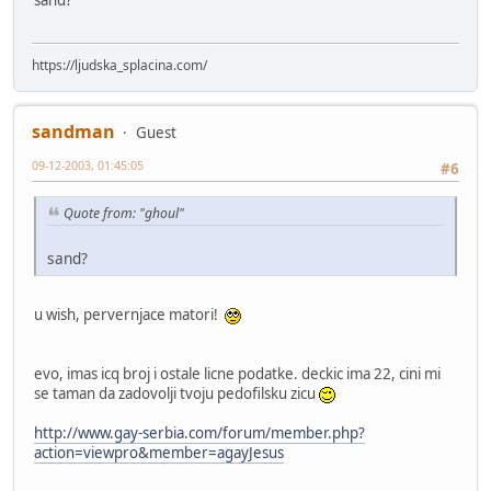
sand?
https://ljudska_splacina.com/
sandman
Guest
09-12-2003, 01:45:05
#6
Quote from: "ghoul"
sand?
u wish, pervernjace matori!
evo, imas icq broj i ostale licne podatke. deckic ima 22, cini mi
se taman da zadovolji tvoju pedofilsku zicu
http://www.gay-serbia.com/forum/member.php?
action=viewpro&member=agayJesus