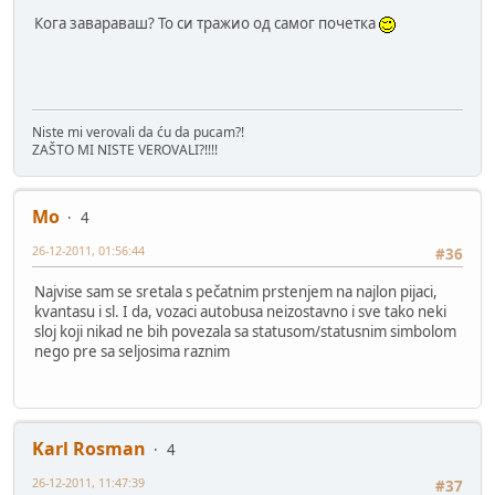
Кога завараваш? То си тражио од самог почетка
Niste mi verovali da ću da pucam?!
ZAŠTO MI NISTE VEROVALI?!!!!
Mo
4
26-12-2011, 01:56:44
#36
Najvise sam se sretala s pečatnim prstenjem na najlon pijaci,
kvantasu i sl. I da, vozaci autobusa neizostavno i sve tako neki
sloj koji nikad ne bih povezala sa statusom/statusnim simbolom
nego pre sa seljosima raznim
Karl Rosman
4
26-12-2011, 11:47:39
#37