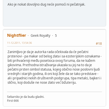
Ako je nokat dovoljno dug neće pomoći ni pečatnjak.
Nightflier
Geek Royalty
5
11-12-2011, 13:54:36
#18
Zanimljivo je da je autorka rada očekivala da će pečatni
prstenovi - pa makar od belog zlata i sa ezoterijskim oznakama -
biti prihvaćeniji među posetioca ovog foruma, da ne kažem
gikovima. Prethodna istraživanja ukazala su joj na to da je
pečatni prsten simbol statusa, kojeg obično nose poslovni ljudi
srednjih i starijih godina, ili oni koji žele da se tako predstave -
ali i pripadnici nekih društvenih podgrupa, tipa metalci, bajkeri i
slično, koji doduše ne nose zlato već bižuteriju.
Sebarsko je da budu gladni.
First 666