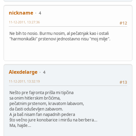
nickname
4
11-12-2011, 13:27:36
#12
Ne bih to nosio. Burmu nosim, al pečatnjak kao i ostali
"harmonikaški" prstenovi jednostavno nisu "moj milje".
Alexdelarge
4
11-12-2011, 13:32:19
#13
Nešto pre fajronta prišla mi tipčina
sa onim hitlerskim brčićima,
pečatnim prstenom, kravatom labavom,
da časti oduševljen zabavom.
A ja baš nisam fan napadnih pedera
što večno jure konobarice i mirišu na berbera...
Ma, hajde...