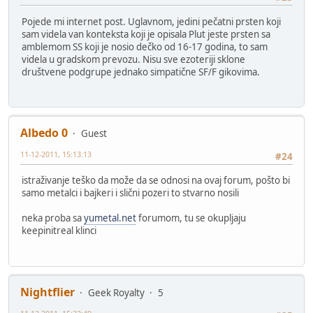
Pojede mi internet post. Uglavnom, jedini pečatni prsten koji
sam videla van konteksta koji je opisala Plut jeste prsten sa
amblemom SS koji je nosio dečko od 16-17 godina, to sam
videla u gradskom prevozu. Nisu sve ezoteriji sklone
društvene podgrupe jednako simpatične SF/F gikovima.
Albedo 0
Guest
11-12-2011, 15:13:13
#24
istraživanje teško da može da se odnosi na ovaj forum, pošto bi
samo metalci i bajkeri i slični pozeri to stvarno nosili
neka proba sa
yumetal.net
forumom, tu se okupljaju
keepinitreal klinci
Nightflier
Geek Royalty
5