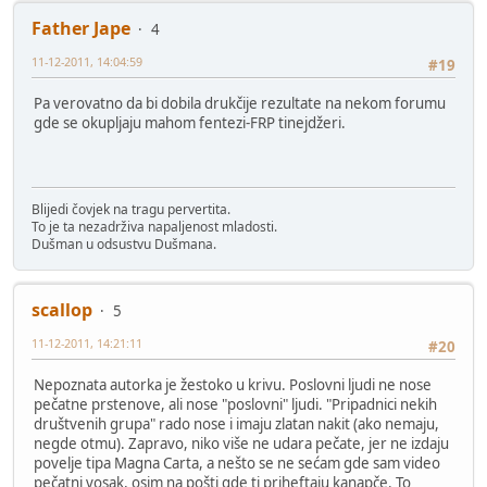
Father Jape
4
11-12-2011, 14:04:59
#19
Pa verovatno da bi dobila drukčije rezultate na nekom forumu
gde se okupljaju mahom fentezi-FRP tinejdžeri.
Blijedi čovjek na tragu pervertita.
To je ta nezadrživa napaljenost mladosti.
Dušman u odsustvu Dušmana.
scallop
5
11-12-2011, 14:21:11
#20
Nepoznata autorka je žestoko u krivu. Poslovni ljudi ne nose
pečatne prstenove, ali nose "poslovni" ljudi. "Pripadnici nekih
društvenih grupa" rado nose i imaju zlatan nakit (ako nemaju,
negde otmu). Zapravo, niko više ne udara pečate, jer ne izdaju
povelje tipa Magna Carta, a nešto se ne sećam gde sam video
pečatni vosak, osim na pošti gde ti priheftaju kanapče. To