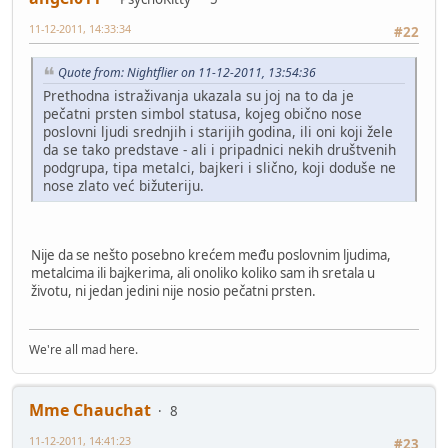
11-12-2011, 14:33:34
#22
Quote from: Nightflier on 11-12-2011, 13:54:36
Prethodna istraživanja ukazala su joj na to da je
pečatni prsten simbol statusa, kojeg obično nose
poslovni ljudi srednjih i starijih godina, ili oni koji žele
da se tako predstave - ali i pripadnici nekih društvenih
podgrupa, tipa metalci, bajkeri i slično, koji doduše ne
nose zlato već bižuteriju.
Nije da se nešto posebno krećem među poslovnim ljudima,
metalcima ili bajkerima, ali onoliko koliko sam ih sretala u
životu, ni jedan jedini nije nosio pečatni prsten.
We're all mad here.
Mme Chauchat
8
11-12-2011, 14:41:23
#23