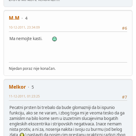
M.M
4
10-12-2011, 23:34:09
#6
Ma nemojte kasti.
Nijedan poraz nije konačan.
Melkor
5
11-12-2011, 01:23:25
#7
Pecatni prsten bi trebalo da bude glomazniji da bi ispunio
funkciju, ako se ne varam, i zbog toga mi je veoma tesko da ga
zamislim na bilo kome sem u izuzetnim slucajevima bogatih
engleskih ekscentrika i stripovskih negativaca. Inace nemam
nista protiv, a ni za, nosenja nakita i svoju cu burmu (od belog
zlata
) nastaviti da nosim cim prestanu prakticni razlozi zbog