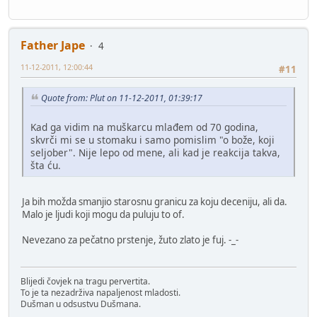
Father Jape
4
11-12-2011, 12:00:44
#11
Quote from: Plut on 11-12-2011, 01:39:17
Kad ga vidim na muškarcu mlađem od 70 godina,
skvrči mi se u stomaku i samo pomislim "o bože, koji
seljober". Nije lepo od mene, ali kad je reakcija takva,
šta ću.
Ja bih možda smanjio starosnu granicu za koju deceniju, ali da.
Malo je ljudi koji mogu da puluju to of.
Nevezano za pečatno prstenje, žuto zlato je fuj. -_-
Blijedi čovjek na tragu pervertita.
To je ta nezadrživa napaljenost mladosti.
Dušman u odsustvu Dušmana.