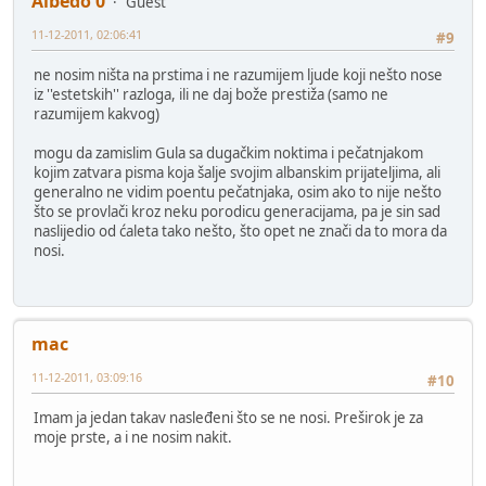
Albedo 0
Guest
11-12-2011, 02:06:41
#9
ne nosim ništa na prstima i ne razumijem ljude koji nešto nose
iz ''estetskih'' razloga, ili ne daj bože prestiža (samo ne
razumijem kakvog)
mogu da zamislim Gula sa dugačkim noktima i pečatnjakom
kojim zatvara pisma koja šalje svojim albanskim prijateljima, ali
generalno ne vidim poentu pečatnjaka, osim ako to nije nešto
što se provlači kroz neku porodicu generacijama, pa je sin sad
naslijedio od ćaleta tako nešto, što opet ne znači da to mora da
nosi.
mac
11-12-2011, 03:09:16
#10
Imam ja jedan takav nasleđeni što se ne nosi. Preširok je za
moje prste, a i ne nosim nakit.