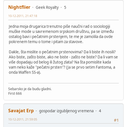
Nightflier
Geek Royalty
5
10-12-2011, 21:47:18
Jedna moja drugarica trenutno piše naučni rad o sociologiji
muške mode u savremenom srpskom društvu, pa se između
ostalog bavi i pečatnim prstenjem, te me je zamolila da ovde
pokrenem temu o tome i pitam za stavove.
Dakle, šta mislite o pečatnim prstenovima? Da li biste ih nosili?
Ako biste, zašto biste, ako ne biste - zašto ne biste? Da li vam se
više dopadaju od belog ili žutog zlata? Na šta pomislite kada
vam neko kaže "pečatni prsten"? (Ja se prvo setim Fantoma, a
onda Waffen SS-a).
Sebarsko je da budu gladni.
First 666
Savajat Erp
gospodar izgubljenog vremena
4
10-12-2011, 21:59:05
#1