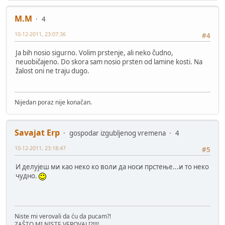
M.M
4
10-12-2011, 23:07:36
#4
Ja bih nosio sigurno. Volim prstenje, ali neko čudno,
neuobičajeno. Do skora sam nosio prsten od lamine kosti. Na
žalost oni ne traju dugo.
Nijedan poraz nije konačan.
Savajat Erp
gospodar izgubljenog vremena
4
10-12-2011, 23:18:47
#5
И делујеш ми као неко ко воли да носи прстење...и то неко
чудно.
Niste mi verovali da ću da pucam?!
ZAŠTO MI NISTE VEROVALI?!!!!