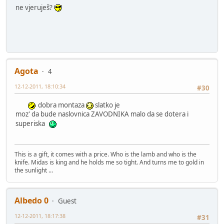
ne vjeruješ?
Agota
4
12-12-2011, 18:10:34
#30
dobra montaza
slatko je
moz' da bude naslovnica ZAVODNIKA malo da se dotera i
superiska
This is a gift, it comes with a price. Who is the lamb and who is the
knife. Midas is king and he holds me so tight. And turns me to gold in
the sunlight ...
Albedo 0
Guest
12-12-2011, 18:17:38
#31