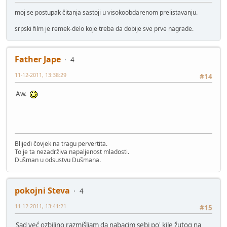
moj se postupak čitanja sastoji u visokoobdarenom prelistavanju.
srpski film je remek-delo koje treba da dobije sve prve nagrade.
Father Jape
4
11-12-2011, 13:38:29
#14
Aw.
Blijedi čovjek na tragu pervertita.
To je ta nezadrživa napaljenost mladosti.
Dušman u odsustvu Dušmana.
pokojni Steva
4
11-12-2011, 13:41:21
#15
Sad već ozbiljno razmišljam da nabacim sebi po' kile žutog na