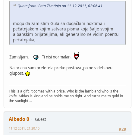
Quote from: Bata Životinja on 11-12-2011, 02:06:41
mogu da zamislim Gula sa dugačkim noktima i
pečatnjakom kojim zatvara pisma koja šalje svojim
albanskim prijateljima, ali generalno ne vidim poentu
pečatnjaka,
Zamisljam.
Ti nisi normalan.
Na brzinu sam preletela preko postova ,pa ne videh ovu
glupost.
This is a gift, it comes with a price. Who is the lamb and who is the
knife. Midas is king and he holds me so tight. And turns me to gold in
the sunlight ...
Albedo 0
Guest
11-12-2011, 21:20:10
#29