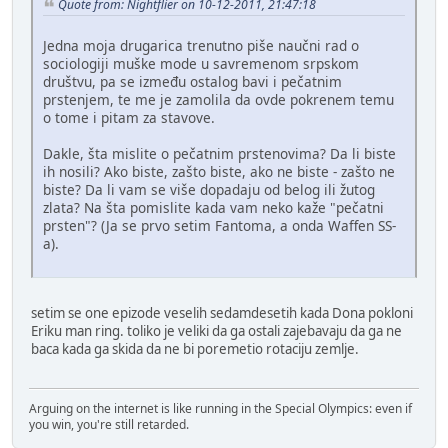
Quote from: Nightflier on 10-12-2011, 21:47:18
Jedna moja drugarica trenutno piše naučni rad o
sociologiji muške mode u savremenom srpskom
društvu, pa se između ostalog bavi i pečatnim
prstenjem, te me je zamolila da ovde pokrenem temu
o tome i pitam za stavove.
Dakle, šta mislite o pečatnim prstenovima? Da li biste
ih nosili? Ako biste, zašto biste, ako ne biste - zašto ne
biste? Da li vam se više dopadaju od belog ili žutog
zlata? Na šta pomislite kada vam neko kaže "pečatni
prsten"? (Ja se prvo setim Fantoma, a onda Waffen SS-
a).
setim se one epizode veselih sedamdesetih kada Dona pokloni
Eriku man ring. toliko je veliki da ga ostali zajebavaju da ga ne
baca kada ga skida da ne bi poremetio rotaciju zemlje.
Arguing on the internet is like running in the Special Olympics: even if
you win, you're still retarded.