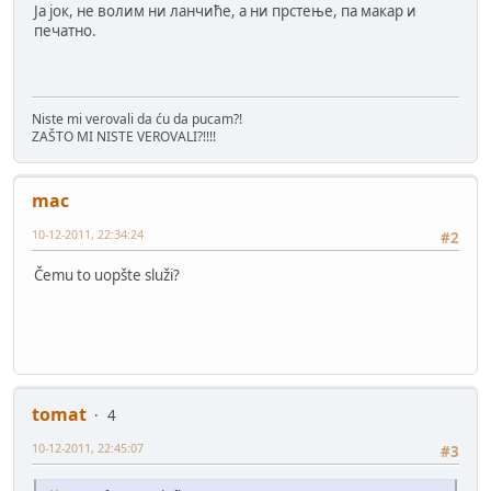
Ја јок, не волим ни ланчиће, а ни прстење, па макар и
печатно.
Niste mi verovali da ću da pucam?!
ZAŠTO MI NISTE VEROVALI?!!!!
mac
10-12-2011, 22:34:24
#2
Čemu to uopšte služi?
tomat
4
10-12-2011, 22:45:07
#3