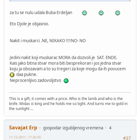
za tu se nulu udala Buba Erdeljan
Eto Djole je objasnio.
Nakit i muskarci .NE, NIKAKO !!!!NO- NO
Jedini nakit koji muskarac MORA da dozvoli je SAT. ENDE.
Kais jako bitna stvar mora biti besprekoran i jos jedna stvar
koju ja obozavam a to su tregeri za koje mogu da ih povucem
daa pukne.
Neprocenljivo zadovoljstvo
This is a gift, it comes with a price. Who is the lamb and who is the
knife. Midas is king and he holds me so tight. And turns me to gold in
the sunlight ...
Savajat Erp
gospodar izgubljenog vremena
4
11-12-2011, 17:26:45
#27