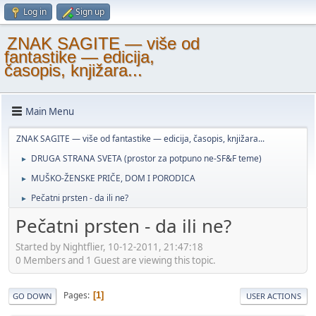
Log in
Sign up
ZNAK SAGITE — više od
fantastike — edicija,
časopis, knjižara...
Main Menu
ZNAK SAGITE — više od fantastike — edicija, časopis, knjižara...
DRUGA STRANA SVETA (prostor za potpuno ne-SF&F teme)
►
MUŠKO-ŽENSKE PRIČE, DOM I PORODICA
►
Pečatni prsten - da ili ne?
►
Pečatni prsten - da ili ne?
Started by Nightflier, 10-12-2011, 21:47:18
0 Members and 1 Guest are viewing this topic.
Pages
1
GO DOWN
USER ACTIONS