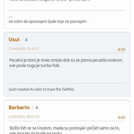
---
ne volim da upoznajem ljude koje ne poznajem
Usul
4
21-04-2012, 22:45:11
#39
Pecatni prsten je imao smisla dok su se pisma pecatila voskom,
sve posle toga je turbo-folk.
God created Arrakis to train the faithful.
Barbarin
4
22-04-2012, 00:52:14
#40
Složio bih se sa Usulom, mada su postojali i pečati samo za to,
nije moralo da bude na prstu.