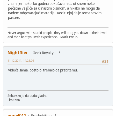
znam, jer nekoliko godina pokušavam da otisnem neke
pečatne valjčiće sa klinastim pismom, a nikako ne mogu da
nađem odgovarajući materijal. Reci ti njoj da je tema sasvim
passee.
Never argue with stupid people, they will drag you down to their level
and then beat you with experience. - Mark Twain.
Nightflier
Geek Royalty
5
11-12-2011, 14:25:26
#21
Videće sama, pošto bi trebalo da prati temu.
Sebarsko je da budu gladni.
First 666
angel011
PsychoKitty
5