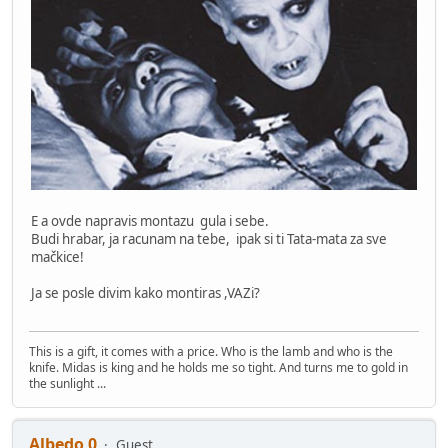
E a ovde napravis montazu gula i sebe.
Budi hrabar, ja racunam na tebe, ipak si ti Tata-mata za sve
mačkice!
Ja se posle divim kako montiras ,VAZi?
This is a gift, it comes with a price. Who is the lamb and who is the
knife. Midas is king and he holds me so tight. And turns me to gold in
the sunlight ...
Albedo 0
Guest