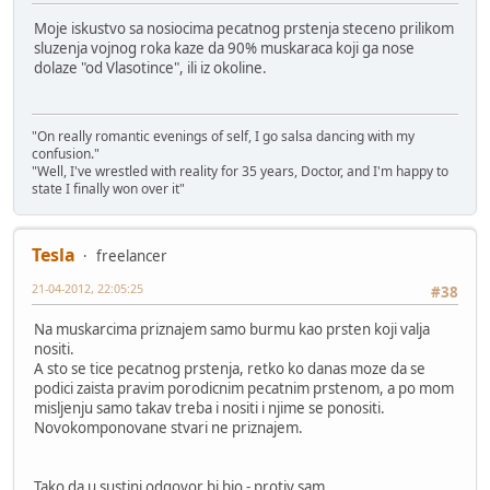
Moje iskustvo sa nosiocima pecatnog prstenja steceno prilikom
sluzenja vojnog roka kaze da 90% muskaraca koji ga nose
dolaze "od Vlasotince", ili iz okoline.
"On really romantic evenings of self, I go salsa dancing with my
confusion."
"Well, I've wrestled with reality for 35 years, Doctor, and I'm happy to
state I finally won over it"
Tesla
freelancer
21-04-2012, 22:05:25
#38
Na muskarcima priznajem samo burmu kao prsten koji valja
nositi.
A sto se tice pecatnog prstenja, retko ko danas moze da se
podici zaista pravim porodicnim pecatnim prstenom, a po mom
misljenju samo takav treba i nositi i njime se ponositi.
Novokomponovane stvari ne priznajem.
Tako da u sustini odgovor bi bio - protiv sam.