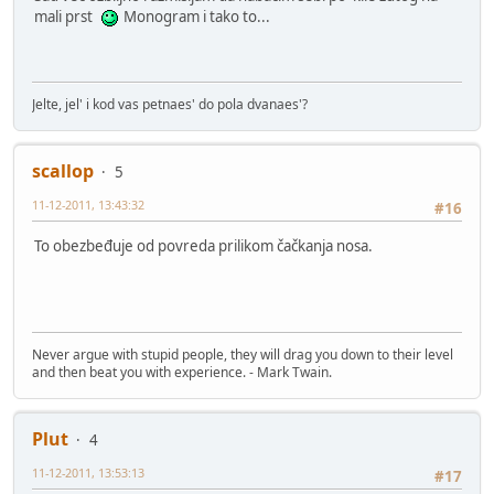
mali prst
Monogram i tako to...
Jelte, jel' i kod vas petnaes' do pola dvanaes'?
scallop
5
11-12-2011, 13:43:32
#16
To obezbeđuje od povreda prilikom čačkanja nosa.
Never argue with stupid people, they will drag you down to their level
and then beat you with experience. - Mark Twain.
Plut
4
11-12-2011, 13:53:13
#17