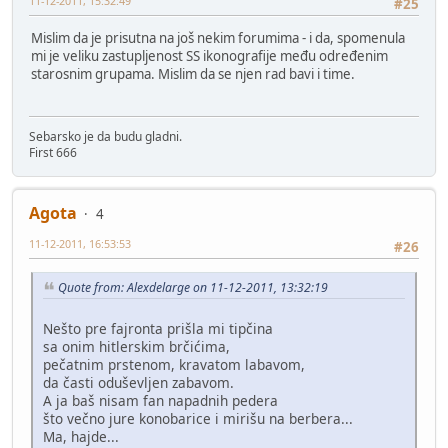
11-12-2011, 15:32:49
#25
Mislim da je prisutna na još nekim forumima - i da, spomenula
mi je veliku zastupljenost SS ikonografije među određenim
starosnim grupama. Mislim da se njen rad bavi i time.
Sebarsko je da budu gladni.
First 666
Agota
4
11-12-2011, 16:53:53
#26
Quote from: Alexdelarge on 11-12-2011, 13:32:19
Nešto pre fajronta prišla mi tipčina
sa onim hitlerskim brčićima,
pečatnim prstenom, kravatom labavom,
da časti oduševljen zabavom.
A ja baš nisam fan napadnih pedera
što večno jure konobarice i mirišu na berbera...
Ma, hajde...