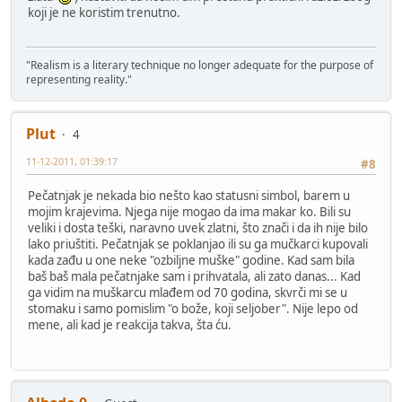
koji je ne koristim trenutno.
"Realism is a literary technique no longer adequate for the purpose of
representing reality."
Plut
4
11-12-2011, 01:39:17
#8
Pečatnjak je nekada bio nešto kao statusni simbol, barem u
mojim krajevima. Njega nije mogao da ima makar ko. Bili su
veliki i dosta teški, naravno uvek zlatni, što znači i da ih nije bilo
lako priuštiti. Pečatnjak se poklanjao ili su ga mučkarci kupovali
kada zađu u one neke "ozbiljne muške" godine. Kad sam bila
baš baš mala pečatnjake sam i prihvatala, ali zato danas... Kad
ga vidim na muškarcu mlađem od 70 godina, skvrči mi se u
stomaku i samo pomislim "o bože, koji seljober". Nije lepo od
mene, ali kad je reakcija takva, šta ću.