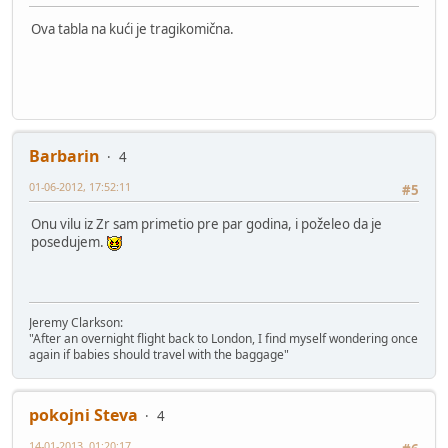
Ova tabla na kući je tragikomična.
Barbarin
4
01-06-2012, 17:52:11
#5
Onu vilu iz Zr sam primetio pre par godina, i poželeo da je
posedujem.
Jeremy Clarkson:
"After an overnight flight back to London, I find myself wondering once
again if babies should travel with the baggage"
pokojni Steva
4
14-01-2013, 01:20:17