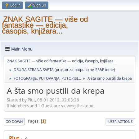
Log in
Sign up
ZNAK SAGITE — više od
fantastike — edicija,
časopis, knjižara...
Main Menu
ZNAK SAGITE — više od fantastike — edicija, časopis, knjižara...
DRUGA STRANA SVETA (prostor za potpuno ne-SF&F teme)
►
FOTOGRAFIJE, PUTOVANJA, PUTOPISI...
A šta smo pustili da krepa
►
►
A šta smo pustili da krepa
Started by Plut, 08-01-2012, 02:03:28
0 Members and 1 Guest are viewing this topic.
Pages
1
GO DOWN
USER ACTIONS
Plut
4