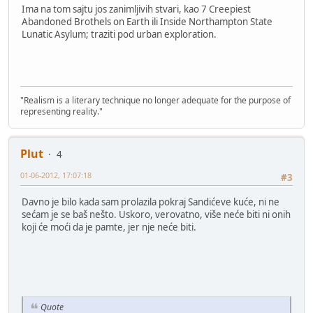
Ima na tom sajtu jos zanimljivih stvari, kao 7 Creepiest
Abandoned Brothels on Earth ili Inside Northampton State
Lunatic Asylum; traziti pod urban exploration.
"Realism is a literary technique no longer adequate for the purpose of
representing reality."
Plut
4
01-06-2012, 17:07:18
#3
Davno je bilo kada sam prolazila pokraj Sandićeve kuće, ni ne
sećam je se baš nešto. Uskoro, verovatno, više neće biti ni onih
koji će moći da je pamte, jer nje neće biti.
Quote