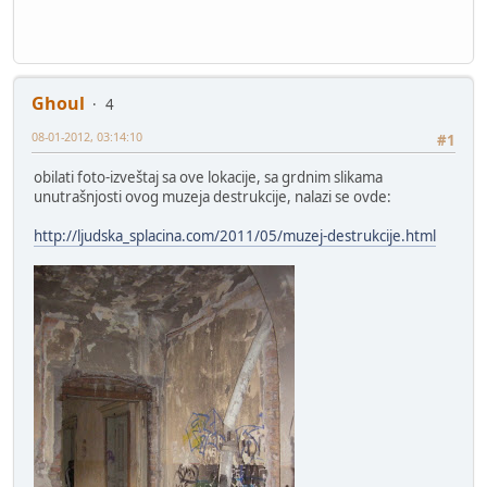
Ghoul
4
08-01-2012, 03:14:10
#1
obilati foto-izveštaj sa ove lokacije, sa grdnim slikama
unutrašnjosti ovog muzeja destrukcije, nalazi se ovde:
http://ljudska_splacina.com/2011/05/muzej-destrukcije.html