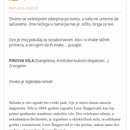
08-01-2012, 02:03:28
Divimo se velelepnim zdanjima po svetu, a naša ne umemo da
sačuvamo. Ima nečega u nama pa nas je, očito, briga za sve.
Ovo je moj pokušaj za nezaboravom. Ako i vi imate sličnih
primera, a verujem da ih imate... pucajte.
PINOVA VILA
(Danijelova, Antituberkulozni dispanzer...)
Zrenjanin
Ovako je izgledala nekad
Nekada je oko zgrade bio veliki park, čije je mesto danas zauzela
magistrala. Vilu je 1894. godine izgradio Leon Štajgervald, kao lep
primer građanske stambene, raskošne vile. Ovo velelepno zdanje, u
nekadašnjem Bečkereku, je izgrađeno u eklektičkom stilu, sa odlikama
gotike i romantizma. Leon Štajgervald je vilu prodao, nakon samo dve