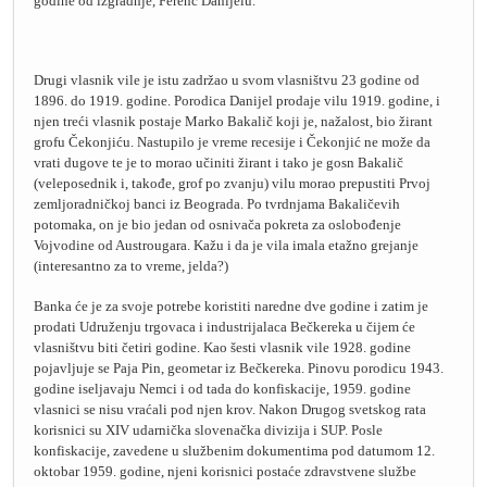
godine od izgradnje, Ferenc Danijelu.
Drugi vlasnik vile je istu zadržao u svom vlasništvu 23 godine od
1896. do 1919. godine. Porodica Danijel prodaje vilu 1919. godine, i
njen treći vlasnik postaje Marko Bakalič koji je, nažalost, bio žirant
grofu Čekonjiću. Nastupilo je vreme recesije i Čekonjić ne može da
vrati dugove te je to morao učiniti žirant i tako je gosn Bakalič
(veleposednik i, takođe, grof po zvanju) vilu morao prepustiti Prvoj
zemljoradničkoj banci iz Beograda. Po tvrdnjama Bakaličevih
potomaka, on je bio jedan od osnivača pokreta za oslobođenje
Vojvodine od Austrougara. Kažu i da je vila imala etažno grejanje
(interesantno za to vreme, jelda?)
Banka će je za svoje potrebe koristiti naredne dve godine i zatim je
prodati Udruženju trgovaca i industrijalaca Bečkereka u čijem će
vlasništvu biti četiri godine.
Kao šesti vlasnik vile 1928. godine
pojavljuje se Paja Pin, geometar iz Bečkereka. Pinovu porodicu 1943.
godine iseljavaju Nemci i od tada do konfiskacije, 1959. godine
vlasnici se nisu vraćali pod njen krov. Nakon Drugog svetskog rata
korisnici su XIV udarnička slovenačka divizija i SUP. Posle
konfiskacije, zavedene u službenim dokumentima pod datumom 12.
oktobar 1959. godine, njeni korisnici postaće zdravstvene službe