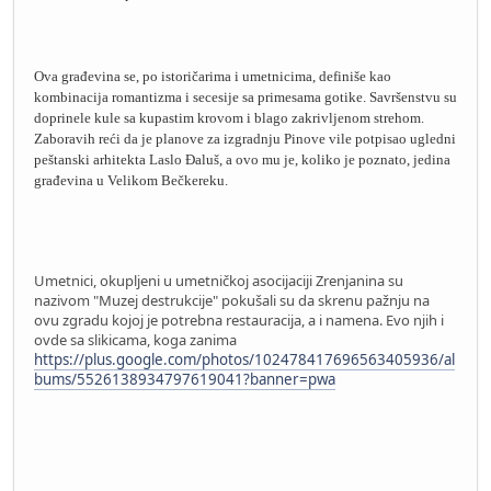
Ova građevina se, po istoričarima i umetnicima, definiše kao
kombinacija romantizma i secesije sa primesama gotike. Savršenstvu su
doprinele kule sa kupastim krovom i blago zakrivljenom strehom.
Zaboravih reći da je planove za izgradnju Pinove vile potpisao ugledni
peštanski arhitekta Laslo Đaluš, a ovo mu je, koliko je poznato, jedina
građevina u Velikom Bečkereku.
Umetnici, okupljeni u umetničkoj asocijaciji Zrenjanina su
nazivom "Muzej destrukcije" pokušali su da skrenu pažnju na
ovu zgradu kojoj je potrebna restauracija, a i namena. Evo njih i
ovde sa slikicama, koga zanima
https://plus.google.com/photos/102478417696563405936/al
bums/5526138934797619041?banner=pwa