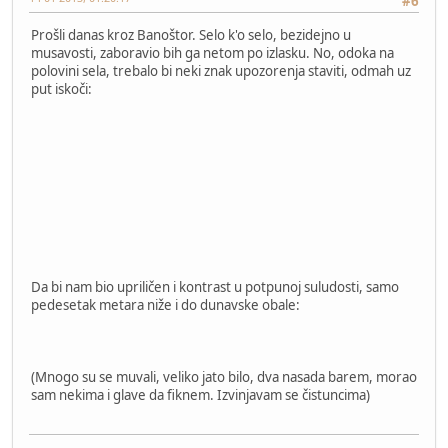
#6
Prošli danas kroz Banoštor. Selo k'o selo, bezidejno u
musavosti, zaboravio bih ga netom po izlasku. No, odoka na
polovini sela, trebalo bi neki znak upozorenja staviti, odmah uz
put iskoči:
Da bi nam bio upriličen i kontrast u potpunoj suludosti, samo
pedesetak metara niže i do dunavske obale:
(Mnogo su se muvali, veliko jato bilo, dva nasada barem, morao
sam nekima i glave da fiknem. Izvinjavam se čistuncima)