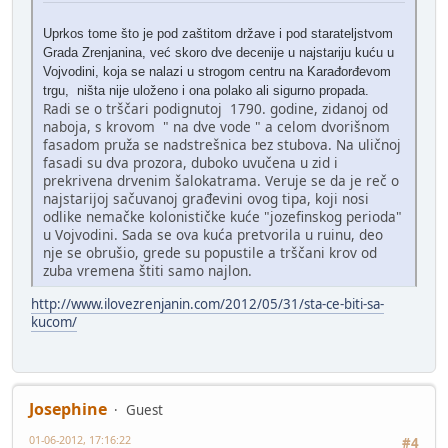
Uprkos tome što je pod zaštitom države i pod starateljstvom
Grada Zrenjanina, već skoro dve decenije u najstariju kuću u
Vojvodini, koja se nalazi u strogom centru na Karađorđevom
trgu, ništa nije uloženo i ona polako ali sigurno propada.
Radi se o trščari podignutoj 1790. godine, zidanoj od
naboja, s krovom " na dve vode " a celom dvorišnom
fasadom pruža se nadstrešnica bez stubova. Na uličnoj
fasadi su dva prozora, duboko uvučena u zid i
prekrivena drvenim šalokatrama. Veruje se da je reč o
najstarijoj sačuvanoj građevini ovog tipa, koji nosi
odlike nemačke kolonističke kuće "jozefinskog perioda"
u Vojvodini. Sada se ova kuća pretvorila u ruinu, deo
nje se obrušio, grede su popustile a trščani krov od
zuba vremena štiti samo najlon.
http://www.ilovezrenjanin.com/2012/05/31/sta-ce-biti-sa-
kucom/
Josephine
Guest
01-06-2012, 17:16:22
#4