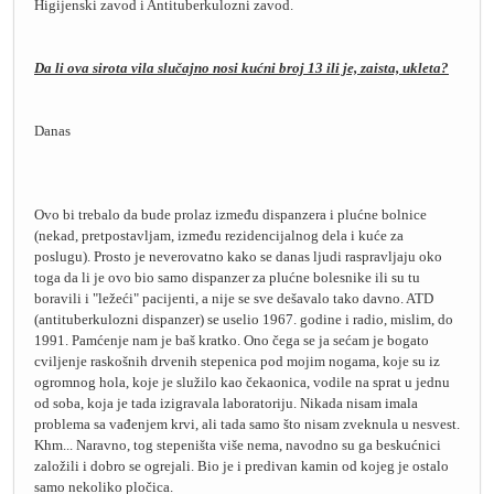
Higijenski zavod i Antituberkulozni zavod.
Da li ova sirota vila slučajno nosi kućni broj 13 ili je, zaista, ukleta?
Danas
Ovo bi trebalo da bude prolaz između dispanzera i plućne bolnice
(nekad, pretpostavljam, između rezidencijalnog dela i kuće za
poslugu). Prosto je neverovatno kako se danas ljudi raspravljaju oko
toga da li je ovo bio samo dispanzer za plućne bolesnike ili su tu
boravili i "ležeći" pacijenti, a nije se sve dešavalo tako davno. ATD
(antituberkulozni dispanzer) se uselio 1967. godine i radio, mislim, do
1991. Pamćenje nam je baš kratko. Ono čega se ja sećam je bogato
cviljenje raskošnih drvenih stepenica pod mojim nogama, koje su iz
ogromnog hola, koje je služilo kao čekaonica, vodile na sprat u jednu
od soba, koja je tada izigravala laboratoriju. Nikada nisam imala
problema sa vađenjem krvi, ali tada samo što nisam zveknula u nesvest.
Khm... Naravno, tog stepeništa više nema, navodno su ga beskućnici
založili i dobro se ogrejali. Bio je i predivan kamin od kojeg je ostalo
samo nekoliko pločica.