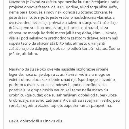
Navodno je Zavod za zaštitu spomenika kulture Zrenjanin uradio
projekat obnove fasade još 2005. godine, ali od toga ništa. Kažu,
nema para. Doduše, i imovinski odnosi su totalno zbrkani. Te
jeste državno, te nije, te jeste vraćeno naslednicima vlasnika, a
ovi navodno neće da je prihvate u takvom stanju već traže da je
država prvo sredi pa onda vrati, te hoće je oni nazad, ali za
obnovu se moraju koristiti materijali iz tog doba, khm... Takođe,
vila je i pod nekakvom prethodnom zaštitom države. Nisam baš
uspela tačno da ukačim šta bi to bilo, ali nešto u varijanti
zaštićena je do daljnjeg, tj dok se ne odluči konačni status. Čudno
je štite, ali dobro.
Naravno da su se oko ove vile nasadile raznorazne urbane
legende, noću iz nje dopiru zvuci klavira i violina, a mogu se
videti i obrisi pluća kako lebde iznad nje. Ispod nje je, navodno,
podrum u dva nivoa, a osamdesetih godina prošlog veka
posetila ju je grupa ruskih naučnika i tamo našla masovnu
grobnicu (gle čuda!) gde su sahranjivani oboleli od tuberkuloze.
Grobnica je, naravno, zatrpana. A da, isti su i spaljivani velikoj peći
i pružali ugodnu etažnu toplotu zaposlenicima i pacijentima.
Dakle, dobrodošli u Pinovu vilu.