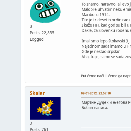
To znamo, naravno, ali evo j
Malopre uhvatim neku emisiju
Mariboru 1914.
Tito je tridesetih ordinirao 
I kaže HH, kad god su bili u
3
Dakle, za Slovenku rođenu u
Posts: 22,855
Logged
Imali smo lepo štokavski (tj. 
Najednom sada imamo u Hrvats
Gde je nestao srpski?
Aha, tu je, samo se sada zov
Put ćemo naći ili ćemo ga napra
Skalar
09-01-2012, 22:57:10
Мартин Дудек и његова Ре
Бобан написа.
3
Posts: 761