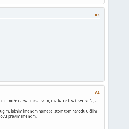
#3
#4
da se može nazvati hrvatskim, razlika će bivati sve veća, a
od drugim, lažnim imenom nameće istom tom narodu u čijim
 nazovu pravim imenom.