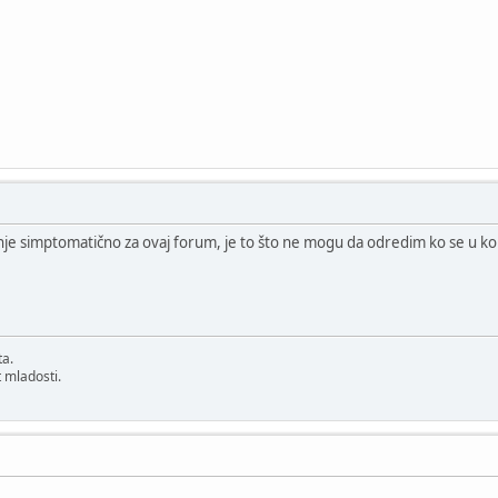
ajnje simptomatično za ovaj forum, je to što ne mogu da odredim ko se u ko
ta.
 mladosti.