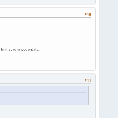
#10
bih trebao mnogo pričati...
#11