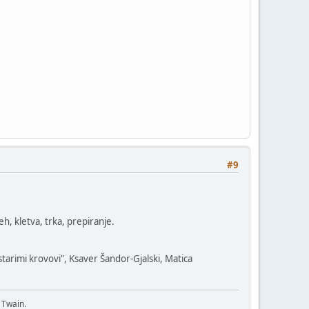
#9
eh, kletva, trka, prepiranje.
starimi krovovi", Ksaver Šandor-Gjalski, Matica
 Twain.