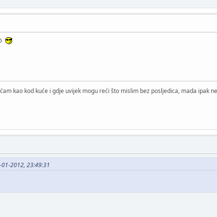
lo
ćam kao kod kuće i gdje uvijek mogu reći što mislim bez posljedica, mada ipak ne 
9-01-2012, 23:49:31