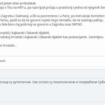
oš jedan sitan pridodatak.
 o Titu na HRT-u, pa razni ljudi pričaju o praistoriji i jedna od njegovih 
u Zagrebu i Dalmaciji, a išli su povremeno i u Pariz, po instrukcije Kominte
 Parizu, pazili su da ne govore srpski nego nemački, da ne izazivaju pažnju.
 Mariboru taj jezik koji se govorio u Zagrebu zvao SRPSKI.
srpski) i kajkavski i čakavski dijalekt.
koj hrvatski i kajkavski i čakavski dijalekt kao podvarijante. Zanimljivo.
e hrvatski...
viti.
гица су аутентични. Све остало су покатоличени и похрваћени Срби, 