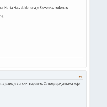
žena, Herta Has, dakle, ona je Slovenka, rođena u
rne.
#1
а језик је српски, наравно. Са подваријантама које