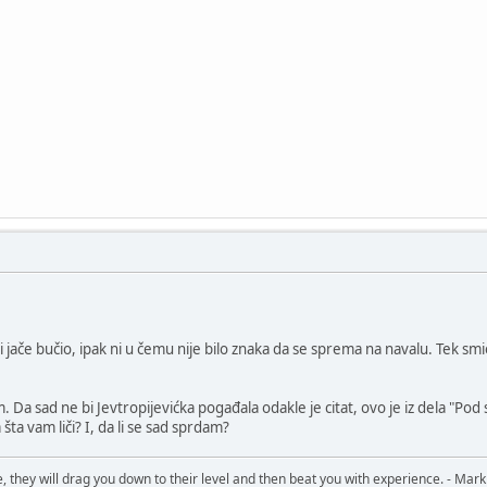
i jače bučio, ipak ni u čemu nije bilo znaka da se sprema na navalu. Tek smi
Da sad ne bi Jevtropijevićka pogađala odakle je citat, ovo je iz dela "Pod 
ta vam liči? I, da li se sad sprdam?
, they will drag you down to their level and then beat you with experience. - Mark