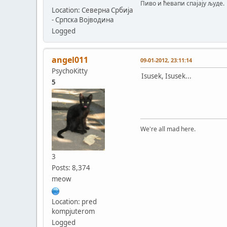
Пиво и ћевапи спајају људе.
Location: Северна Србија
- Српска Војводина
Logged
angel011
09-01-2012, 23:11:14
PsychoKitty
Isusek, Isusek...
5
We're all mad here.
3
Posts: 8,374
meow
Location: pred
kompjuterom
Logged