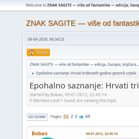
Welcome to
ZNAK SAGITE — više od fantastike — edicija, časopi
ZNAK SAGITE — više od fantastike 
08-08-2026, 06:34:23
Home
ZNAK SAGITE — više od fantastike — edicija, časopis, knjižara...
Epohalno saznanje: Hrvati tridesetih godina govorili srpski
►
Epohalno saznanje: Hrvati tri
Started by Boban, 09-01-2012, 22:45:14
0 Members and 1 Guest are viewing this topic.
2
3
All
Pages
1
GO DOWN
Boban
09-01-2012, 22:45:14