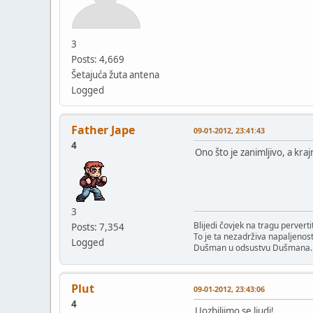
3
Posts: 4,669
Šetajuća žuta antena
Logged
Father Jape
09-01-2012, 23:41:43
4
Ono što je zanimljivo, a kr
3
Blijedi čovjek na tragu perverti
Posts: 7,354
To je ta nezadrživa napaljenost
Logged
Dušman u odsustvu Dušmana.
Plut
09-01-2012, 23:43:06
4
Uozbiljimo se ljudi!