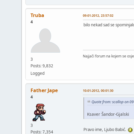
Truba
09-01-2012, 23:57:02
4
bilo nekad sad se spominja
Najjači forum na kojem se osje
3
Posts: 9,832
Logged
Father Jape
10-01-2012, 00:01:30
4
Quote from: scallop on 0
Ksaver Šandor-Gjalski
3
Pravo ime, Ljubo Babić.
Posts: 7,354