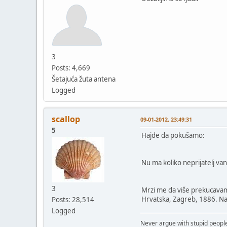
3
Posts: 4,669
Šetajuća žuta antena
Logged
scallop
09-01-2012, 23:49:31
5
Hajde da pokušamo:
Nu ma koliko neprijatelj van
3
Mrzi me da više prekucavam. 
Hrvatska, Zagreb, 1886. Na š
Posts: 28,514
Logged
Never argue with stupid people