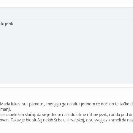
ki jezik.
! Mada lukavi su i pametni, menjaju ga na silu i jednom će doći do te tačke 
 manji.
ji nije zabeležen slučaj, da se jednom narodu otme njihov jezik, i onda p
govan. Takav je bio slučaj nekih Srba u Hrvatskoj, nisu svoj jezik smeli da