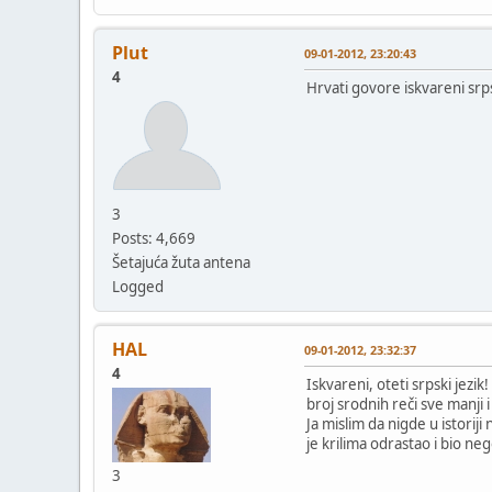
Plut
09-01-2012, 23:20:43
4
Hrvati govore iskvareni srps
3
Posts: 4,669
Šetajuća žuta antena
Logged
HAL
09-01-2012, 23:32:37
4
Iskvareni, oteti srpski jezik
broj srodnih reči sve manji i
Ja mislim da nigde u istori
je krilima odrastao i bio ne
3