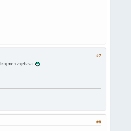
#7
likoj meri zajebava.
#8