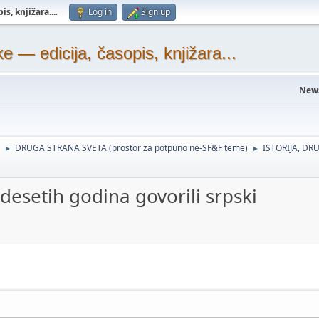
s, knjižara...
.
Log in
Sign up
— edicija, časopis, knjižara...
New
DRUGA STRANA SVETA (prostor za potpuno ne-SF&F teme)
ISTORIJA, DRU
►
►
desetih godina govorili srpski