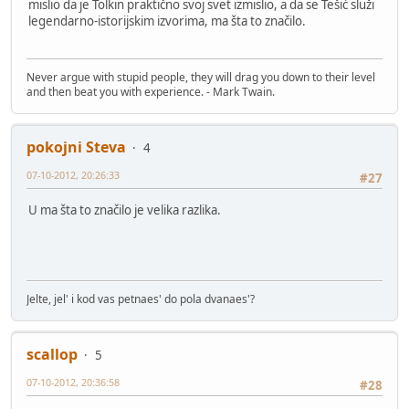
mislio da je Tolkin praktično svoj svet izmislio, a da se Tešić služi
legendarno-istorijskim izvorima, ma šta to značilo.
Never argue with stupid people, they will drag you down to their level
and then beat you with experience. - Mark Twain.
pokojni Steva
4
07-10-2012, 20:26:33
#27
U ma šta to značilo je velika razlika.
Jelte, jel' i kod vas petnaes' do pola dvanaes'?
scallop
5
07-10-2012, 20:36:58
#28