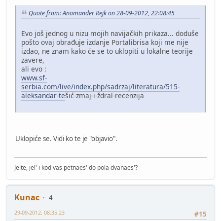
Quote from: Anomander Rejk on 28-09-2012, 22:08:45
Evo još jednog u nizu mojih navijačkih prikaza... doduše
pošto ovaj obrađuje izdanje Portalibrisa koji me nije
izdao, ne znam kako će se to uklopiti u lokalne teorije
zavere,
ali evo :
www.sf-
serbia.com/live/index.php/sadrzaj/literatura/515-
aleksandar-te
šić-zmaj-i-ždral-recenzija
Uklopiće se. Vidi ko te je "objavio".
Jelte, jel' i kod vas petnaes' do pola dvanaes'?
Kunac
4
29-09-2012, 08:35:23
#15