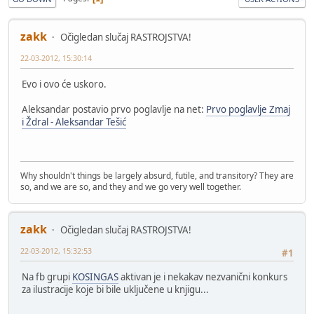
zakk
Očigledan slučaj RASTROJSTVA!
22-03-2012, 15:30:14
Evo i ovo će uskoro.
Aleksandar postavio prvo poglavlje na net:
Prvo poglavlje Zmaj
i Ždral - Aleksandar Tešić
Why shouldn't things be largely absurd, futile, and transitory? They are
so, and we are so, and they and we go very well together.
zakk
Očigledan slučaj RASTROJSTVA!
22-03-2012, 15:32:53
#1
Na fb grupi
KOSINGAS
aktivan je i nekakav nezvanični konkurs
za ilustracije koje bi bile uključene u knjigu...