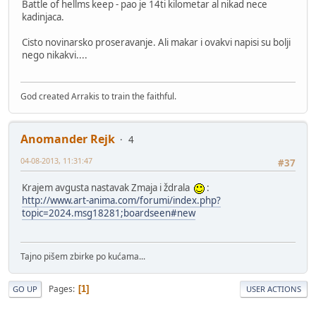
Battle of hellms keep - pao je 14ti kilometar al nikad nece
kadinjaca.
Cisto novinarsko proseravanje. Ali makar i ovakvi napisi su bolji
nego nikakvi....
God created Arrakis to train the faithful.
Anomander Rejk
4
04-08-2013, 11:31:47
#37
Krajem avgusta nastavak Zmaja i ždrala
:
http://www.art-anima.com/forumi/index.php?
topic=2024.msg18281;boardseen#new
Tajno pišem zbirke po kućama...
Pages
1
GO UP
USER ACTIONS