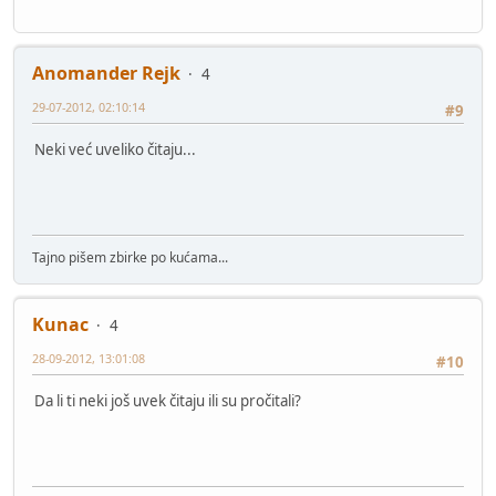
Anomander Rejk
4
29-07-2012, 02:10:14
#9
Neki već uveliko čitaju...
Tajno pišem zbirke po kućama...
Kunac
4
28-09-2012, 13:01:08
#10
Da li ti neki još uvek čitaju ili su pročitali?