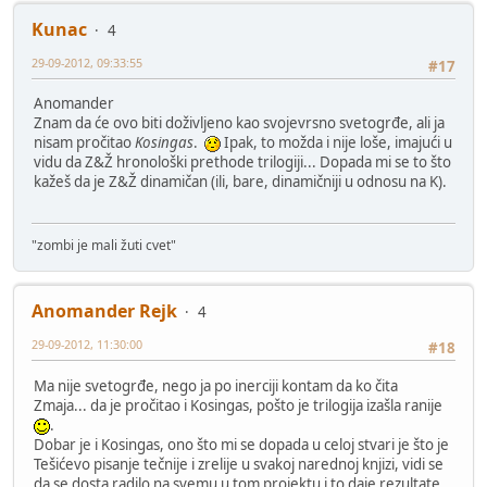
Kunac
4
29-09-2012, 09:33:55
#17
Anomander
Znam da će ovo biti doživljeno kao svojevrsno svetogrđe, ali ja
nisam pročitao
Kosingas
.
Ipak, to možda i nije loše, imajući u
vidu da Z&Ž hronološki prethode trilogiji... Dopada mi se to što
kažeš da je Z&Ž dinamičan (ili, bare, dinamičniji u odnosu na K).
"zombi je mali žuti cvet"
Anomander Rejk
4
29-09-2012, 11:30:00
#18
Ma nije svetogrđe, nego ja po inerciji kontam da ko čita
Zmaja... da je pročitao i Kosingas, pošto je trilogija izašla ranije
.
Dobar je i Kosingas, ono što mi se dopada u celoj stvari je što je
Tešićevo pisanje tečnije i zrelije u svakoj narednoj knjizi, vidi se
da se dosta radilo na svemu u tom projektu i to daje rezultate,