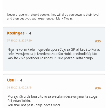
Never argue with stupid people, they will drag you down to their level
and then beat you with experience. - Mark Twain.
Kosingas
4
07-10-2012, 22:37:20
#35
Ni ja ne volim kada moja dela upoređuju sa GP, ali kao što Kunac
reče "verujem da je izvedeno zato što Hobit prethodi GP, isto
kao što Z&Ž prethodi Kosingasu". Nije posredi ništa drugo.
Usul
4
08-10-2012, 00:23:45
#36
Moraju i Srbi da buu u toku sa svetskim desavanjima, te stoga
fali jedan Tolkin.
You shall not pass - dalje neces moci.