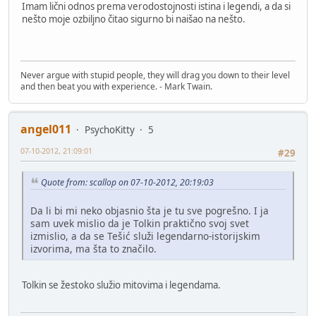
Imam lični odnos prema verodostojnosti istina i legendi, a da si
nešto moje ozbiljno čitao sigurno bi naišao na nešto.
Never argue with stupid people, they will drag you down to their level
and then beat you with experience. - Mark Twain.
angel011
PsychoKitty
5
07-10-2012, 21:09:01
#29
Quote from: scallop on 07-10-2012, 20:19:03
Da li bi mi neko objasnio šta je tu sve pogrešno. I ja
sam uvek mislio da je Tolkin praktično svoj svet
izmislio, a da se Tešić služi legendarno-istorijskim
izvorima, ma šta to značilo.
Tolkin se žestoko služio mitovima i legendama.