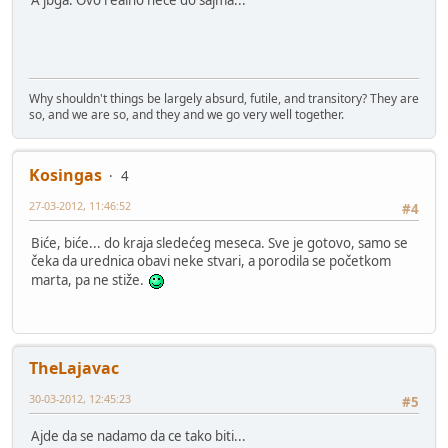
A jbga. Ovo realno neće do sajma...
Why shouldn't things be largely absurd, futile, and transitory? They are
so, and we are so, and they and we go very well together.
Kosingas
4
27-03-2012, 11:46:52
#4
Biće, biće... do kraja sledećeg meseca. Sve je gotovo, samo se
čeka da urednica obavi neke stvari, a porodila se početkom
marta, pa ne stiže.
TheLajavac
30-03-2012, 12:45:23
#5
Ajde da se nadamo da ce tako biti...