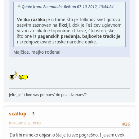
Quote from: Anomander Rejk on 07-10-2012, 13:44:24
Velika razlika
je u tome što je Tolkinov svet gotovo
sasvim zasnovan na
fikciji
, dok je Tešićev uglavnom
vezan za lokalne toponime i likove, što istorijske,
što one iz
paganskih predanja, bajkovite tradicije
i srednjovekovne srpske narodne epike.
Majčice, majko rođena!
Jelte, jel' i kod vas petnaes' do pola dvanaes'?
scallop
5
07-10-2012, 20:19:03
#26
Da li bi mi neko objasnio šta je tu sve pogrešno. I ja sam uvek