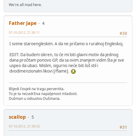
We're all mad here.
Father Jape
4
07-10-2012, 21:36:11
#30
I svime staroengleskim. A da ne pričamo o ruralnoj Engleskoj.
EDIT: Da budem iskren, to će mi biti glavni motiv da jednog
dana pročitam ponovo GP, da sa ovim znanjem vidim šta je sve
uspeo da ubaci. Mislim, sigurno neće biti loš stil i
dvodimenzionalni likovi [/flame].
Blijedi čovjek na tragu pervertita.
To je ta nezadrživa napaljenost mladosti.
Dušman u odsustvu Dušmana.
scallop
5
07-10-2012, 21:39:53
#31