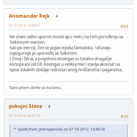
Anomander Rejk
4
07-10-2012, 14:04:57
#24
Ne znam zašto uporno insistiraju ( neki ) na tom poređenju sa
Tolkinovim svetom.
Kao po inerciji, čim se pojavi epska fantastika, računaju
najsigurnije je uporediti sa Tolkinom.
I Zmaj i ždral, a pogotovo Kosingas su totalno drugačije
koncipirani od GP, Kosingas u velikoj meri stavlja akcenat na
opise lokalnih običaja i odnosa ranog hriščanstva i paganstva.
Tajno pišem zbirke po kućama...
pokojni Steva
4
07-10-2012, 20:07:55
#25
Quote from: Jevtropijevićka on 07-10-2012, 13:48:36