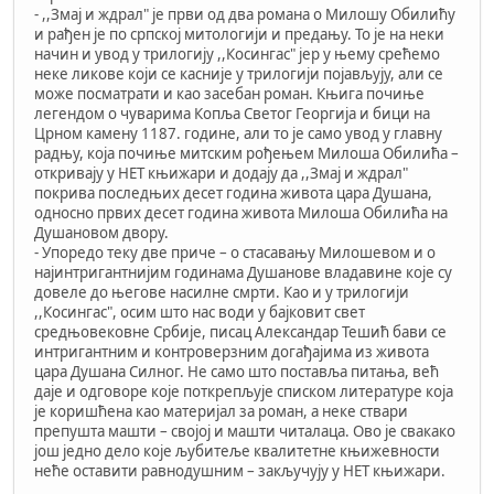
- ,,Змај и ждрал" је први од два романа о Милошу Обилићу
и рађен је по српској митологији и предању. То је на неки
начин и увод у трилогију ,,Косингас" јер у њему срећемо
неке ликове који се касније у трилогији појављују, али се
може посматрати и као засебан роман. Књига почиње
легендом о чуварима Копља Светог Георгија и бици на
Црном камену 1187. године, али то је само увод у главну
радњу, која почиње митским рођењем Милоша Обилића –
откривају у НЕТ књижари и додају да ,,Змај и ждрал"
покрива последњих десет година живота цара Душана,
односно првих десет година живота Милоша Обилића на
Душановом двору.
- Упоредо теку две приче – о стасавању Милошевом и о
најинтригантнијим годинама Душанове владавине које су
довеле до његове насилне смрти. Као и у трилогији
,,Косингас", осим што нас води у бајковит свет
средњовековне Србије, писац Александар Тешић бави се
интригантним и контроверзним догађајима из живота
цара Душана Силног. Не само што поставља питања, већ
даје и одговоре које поткрепљује списком литературе која
је коришћена као материјал за роман, а неке ствари
препушта машти – својој и машти читалаца. Ово је свакако
још једно дело које љубитеље квалитетне књижевности
неће оставити равнодушним – закључују у НЕТ књижари.