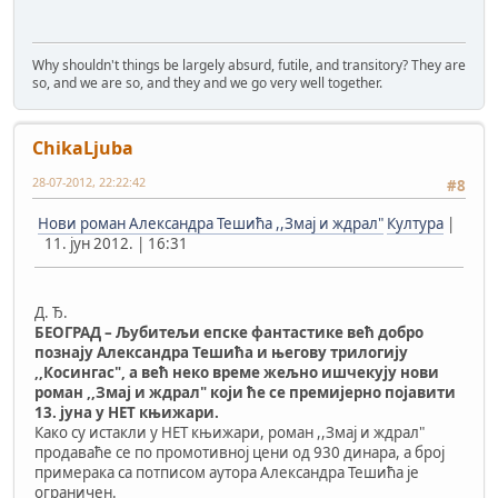
Why shouldn't things be largely absurd, futile, and transitory? They are
so, and we are so, and they and we go very well together.
ChikaLjuba
28-07-2012, 22:22:42
#8
Нови роман Александра Тешића ,,Змај и ждрал"
Култура
|
11. јун 2012. | 16:31
Д. Ђ.
БЕОГРАД – Љубитељи епске фантастике већ добро
познају Александра Тешића и његову трилогију
,,Косингас", а већ неко време жељно ишчекују нови
роман ,,Змај и ждрал" који ће се премијерно појавити
13. јуна у НЕТ књижари.
Како су истакли у НЕТ књижари, роман ,,Змај и ждрал"
продаваће се по промотивној цени од 930 динара, а број
примерака са потписом аутора Александра Тешића је
ограничен.