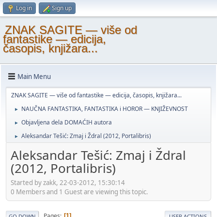
Log in
Sign up
ZNAK SAGITE — više od
fantastike — edicija,
časopis, knjižara...
Main Menu
ZNAK SAGITE — više od fantastike — edicija, časopis, knjižara...
NAUČNA FANTASTIKA, FANTASTIKA i HOROR — KNJIŽEVNOST
►
Objavljena dela DOMAĆIH autora
►
Aleksandar Tešić: Zmaj i Ždral (2012, Portalibris)
►
Aleksandar Tešić: Zmaj i Ždral
(2012, Portalibris)
Started by zakk, 22-03-2012, 15:30:14
0 Members and 1 Guest are viewing this topic.
Pages
1
GO DOWN
USER ACTIONS