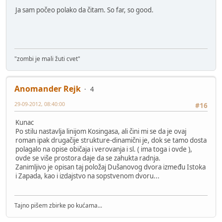
Ja sam počeo polako da čitam. So far, so good.
"zombi je mali žuti cvet"
Anomander Rejk
4
29-09-2012, 08:40:00
#16
Kunac
Po stilu nastavlja linijom Kosingasa, ali čini mi se da je ovaj
roman ipak drugačije strukture-dinamični je, dok se tamo dosta
polagalo na opise običaja i verovanja i sl. ( ima toga i ovde ),
ovde se više prostora daje da se zahukta radnja.
Zanimljivo je opisan taj položaj Dušanovog dvora između Istoka
i Zapada, kao i izdajstvo na sopstvenom dvoru...
Tajno pišem zbirke po kućama...