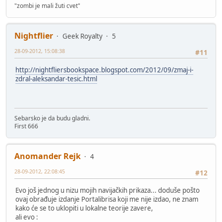
"zombi je mali žuti cvet"
Nightflier
Geek Royalty
5
28-09-2012, 15:08:38
#11
http://nightfliersbookspace.blogspot.com/2012/09/zmaj-i-
zdral-aleksandar-tesic.html
Sebarsko je da budu gladni.
First 666
Anomander Rejk
4
28-09-2012, 22:08:45
#12
Evo još jednog u nizu mojih navijačkih prikaza... doduše pošto
ovaj obrađuje izdanje Portalibrisa koji me nije izdao, ne znam
kako će se to uklopiti u lokalne teorije zavere,
ali evo :