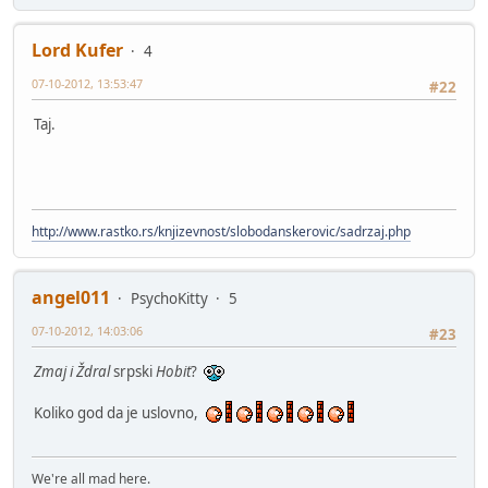
Lord Kufer
4
07-10-2012, 13:53:47
#22
Taj.
http://www.rastko.rs/knjizevnost/slobodanskerovic/sadrzaj.php
angel011
PsychoKitty
5
07-10-2012, 14:03:06
#23
Zmaj i Ždral
srpski
Hobit
?
Koliko god da je uslovno,
We're all mad here.