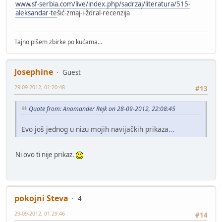
www.sf-serbia.com/live/index.php/sadrzaj/literatura/515-
aleksandar-te
šić-zmaj-i-ždral-recenzija
Tajno pišem zbirke po kućama...
Josephine
Guest
29-09-2012, 01:20:48
#13
Quote from: Anomander Rejk on 28-09-2012, 22:08:45
Evo još jednog u nizu mojih navijačkih prikaza...
Ni ovo ti nije prikaz.
pokojni Steva
4
29-09-2012, 01:29:46
#14