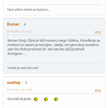
Tajno pišem zbirke po kućama...
Kunac
4
07-10-2012, 22:15:22
#33
Roman
Zmaj i Ždral
je bliži Homeru nego Toilkinu. Poređenje sa
Hobitom je sasvim proizvoljno...Mada, verujem da je izvedeno
zato što
Hobit
prethodi
GP
, isto kao što
Z&Ž
prethodi
Kosingasu
....
"zombi je mali žuti cvet"
scallop
5
07-10-2012, 22:17:34
#34
Da znaš da jeste.