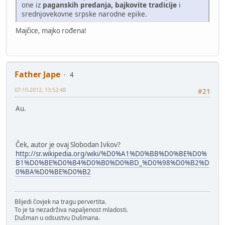
one iz
paganskih predanja, bajkovite tradicije
i
srednjovekovne srpske narodne epike.
Majčice, majko rođena!
Father Jape
4
07-10-2012, 13:52:48
#21
Au.
Ček, autor je ovaj Slobodan Ivkov?
http://sr.wikipedia.org/wiki/%D0%A1%D0%BB%D0%BE%D0%
B1%D0%BE%D0%B4%D0%B0%D0%BD_%D0%98%D0%B2%D
0%BA%D0%BE%D0%B2
Blijedi čovjek na tragu pervertita.
To je ta nezadrživa napaljenost mladosti.
Dušman u odsustvu Dušmana.