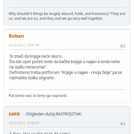
Why shouldn't things be largely absurd, futile, and transitory? They are
so, and we are so, and they and we go very well together.
Boban
24-03-2012, 19:47:40
#2
To znači da knjiga neće skoro.
Šta ste opet počeli ovde da kačite knjige u najavi a onda neke
ne izađu mesecima?
Definitivno treba potforum "Knjige u najavi - revija želja" pa se
razmašite kolko stignete.
Put ćemo naći ili ćemo ga napraviti.
zakk
Očigledan slučaj RASTROJSTVA!
24-03-2012, 20:58:59
#3