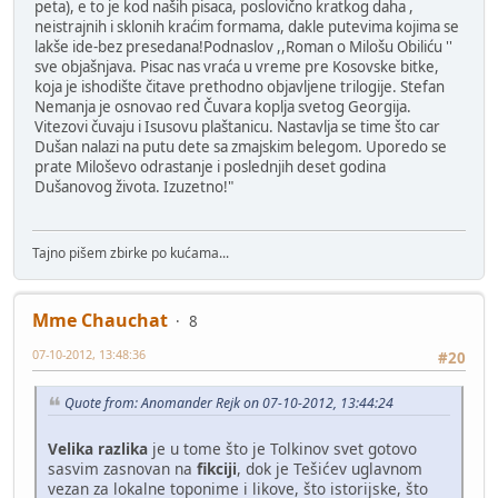
peta), e to je kod naših pisaca, poslovično kratkog daha ,
neistrajnih i sklonih kraćim formama, dakle putevima kojima se
lakše ide-bez presedana!Podnaslov ,,Roman o Milošu Obiliću ''
sve objašnjava. Pisac nas vraća u vreme pre Kosovske bitke,
koja je ishodište čitave prethodno objavljene trilogije. Stefan
Nemanja je osnovao red Čuvara koplja svetog Georgija.
Vitezovi čuvaju i Isusovu plaštanicu. Nastavlja se time što car
Dušan nalazi na putu dete sa zmajskim belegom. Uporedo se
prate Miloševo odrastanje i poslednjih deset godina
Dušanovog života. Izuzetno!"
Tajno pišem zbirke po kućama...
Mme Chauchat
8
07-10-2012, 13:48:36
#20
Quote from: Anomander Rejk on 07-10-2012, 13:44:24
Velika razlika
je u tome što je Tolkinov svet gotovo
sasvim zasnovan na
fikciji
, dok je Tešićev uglavnom
vezan za lokalne toponime i likove, što istorijske, što