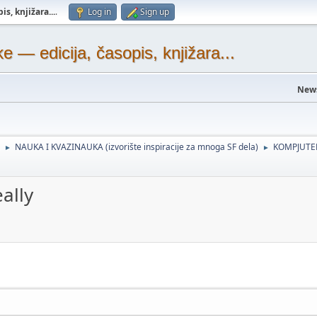
s, knjižara...
.
Log in
Sign up
— edicija, časopis, knjižara...
New
NAUKA I KVAZINAUKA (izvorište inspiracije za mnoga SF dela)
KOMPJUTER
►
►
eally