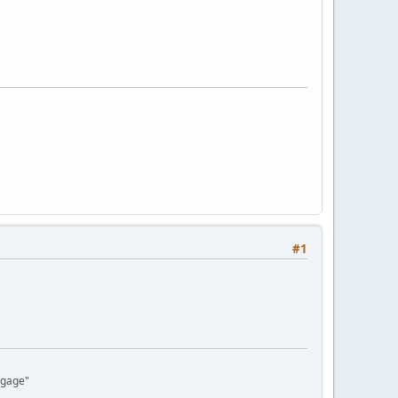
#1
aggage"