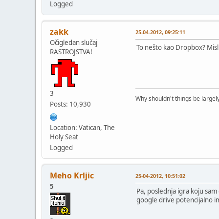
Logged
zakk
25-04-2012, 09:25:11
Očigledan slučaj
To nešto kao Dropbox? Misli
RASTROJSTVA!
3
Why shouldn't things be largely
Posts: 10,930
Location: Vatican, The
Holy Seat
Logged
Meho Krljic
25-04-2012, 10:51:02
5
Pa, poslednja igra koju sam
google drive potencijalno i