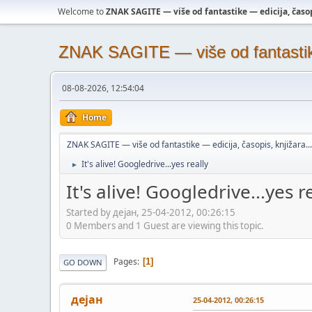
Welcome to
ZNAK SAGITE — više od fantastike — edicija, časopi
ZNAK SAGITE — više od fantastike 
08-08-2026, 12:54:04
Home
ZNAK SAGITE — više od fantastike — edicija, časopis, knjižara...
It's alive! Googledrive...yes really
►
It's alive! Googledrive...yes r
Started by дејан, 25-04-2012, 00:26:15
0 Members and 1 Guest are viewing this topic.
Pages
1
GO DOWN
дејан
25-04-2012, 00:26:15