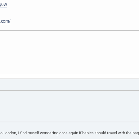
Qq0w
t.com/
 to London, I find myself wondering once again if babies should travel with the b