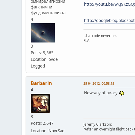
омнирелигиозни
http://youtu.be/wKJ9KzG
фанатични
фундаменталиста
4
http://googleblog.blogspo
...barcode never lies
FLA
3
Posts: 3,565
Location: ovde
Logged
Barbarin
25-04-2012, 00:58:15
4
New way of piracy
3
Posts: 2,647
Jeremy Clarkson:
"After an overnight flight back
Location: Novi Sad