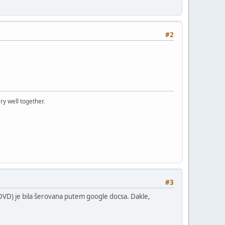
#2
ry well together.
#3
 DVD) je bila šerovana putem google docsa. Dakle,