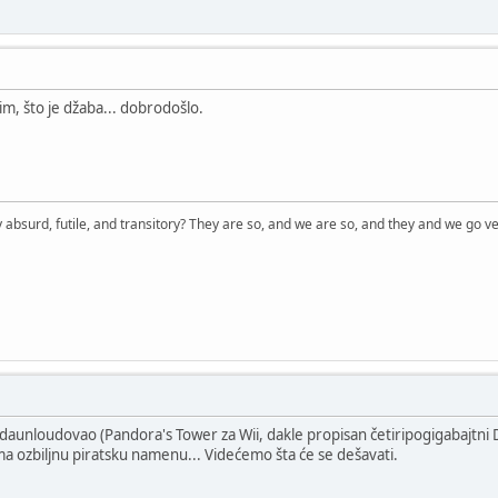
m, što je džaba... dobrodošlo.
 absurd, futile, and transitory? They are so, and we are so, and they and we go ve
 daunloudovao (Pandora's Tower za Wii, dakle propisan četiripogigabajtni
ma ozbiljnu piratsku namenu... Videćemo šta će se dešavati.