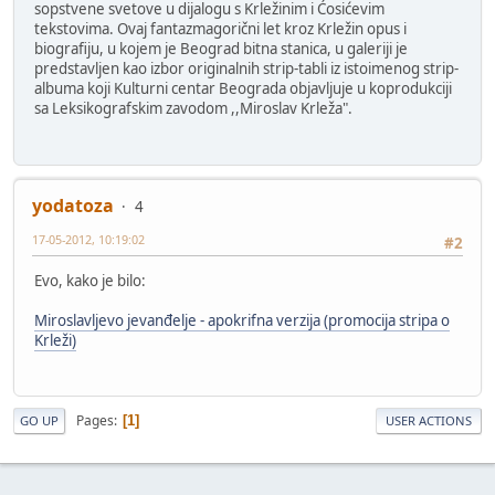
sopstvene svetove u dijalogu s Krležinim i Ćosićevim
tekstovima. Ovaj fantazmagorični let kroz Krležin opus i
biografiju, u kojem je Beograd bitna stanica, u galeriji je
predstavljen kao izbor originalnih strip-tabli iz istoimenog strip-
albuma koji Kulturni centar Beograda objavljuje u koprodukciji
sa Leksikografskim zavodom ,,Miroslav Krleža".
yodatoza
4
17-05-2012, 10:19:02
#2
Evo, kako je bilo:
Miroslavljevo jevanđelje - apokrifna verzija (promocija stripa o
Krleži)
Pages
1
GO UP
USER ACTIONS