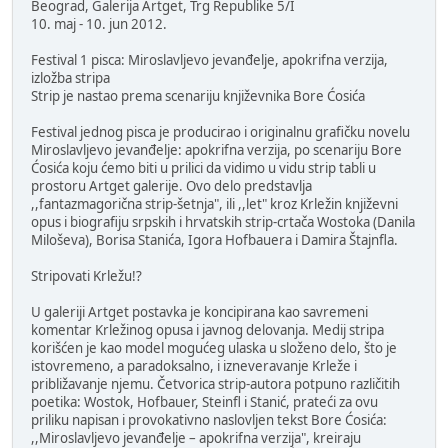
Beograd, Galerija Artget, Trg Republike 5/I
10. maj - 10. jun 2012.
Festival 1 pisca: Miroslavljevo jevanđelje, apokrifna verzija,
izložba stripa
Strip je nastao prema scenariju književnika Bore Ćosića
Festival jednog pisca je producirao i originalnu grafičku novelu
Miroslavljevo jevanđelje: apokrifna verzija, po scenariju Bore
Ćosića koju ćemo biti u prilici da vidimo u vidu strip tabli u
prostoru Artget galerije. Ovo delo predstavlja
,,fantazmagorična strip-šetnja", ili ,,let" kroz Krležin književni
opus i biografiju srpskih i hrvatskih strip-crtača Wostoka (Danila
Miloševa), Borisa Stanića, Igora Hofbauera i Damira Štajnfla.
Stripovati Krležu!?
U galeriji Artget postavka je koncipirana kao savremeni
komentar Krležinog opusa i javnog delovanja. Medij stripa
korišćen je kao model mogućeg ulaska u složeno delo, što je
istovremeno, a paradoksalno, i izneveravanje Krleže i
približavanje njemu. Četvorica strip-autora potpuno različitih
poetika: Wostok, Hofbauer, Steinfl i Stanić, prateći za ovu
priliku napisan i provokativno naslovljen tekst Bore Ćosića:
,,Miroslavljevo jevanđelje – apokrifna verzija", kreiraju