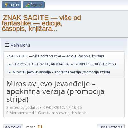
Log in
Sign up
ZNAK SAGITE — više od
fantastike — edicija,
časopis, knjižara...
Main Menu
ZNAK SAGITE — više od fantastike — edicija, časopis, knjižara...
STRIPOVI, ILUSTRACIJE, ANIMACIJA
STRIPOVI I OKO STRIPOVA
►
►
Miroslavljevo jevanđelje – apokrifna verzija (promocija stripa)
►
Miroslavljevo jevanđelje –
apokrifna verzija (promocija
stripa)
Started by yodatoza, 09-05-2012, 12:16:05
0 Members and 1 Guest are viewing this topic.
Pages
1
GO DOWN
USER ACTIONS