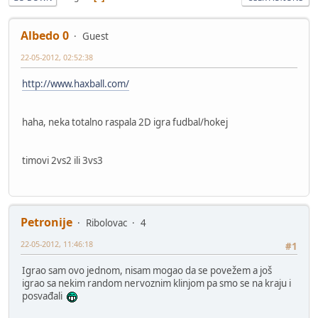
Albedo 0
Guest
22-05-2012, 02:52:38
http://www.haxball.com/
haha, neka totalno raspala 2D igra fudbal/hokej
timovi 2vs2 ili 3vs3
Petronije
Ribolovac
4
22-05-2012, 11:46:18
#1
Igrao sam ovo jednom, nisam mogao da se povežem a još
igrao sa nekim random nervoznim klinjom pa smo se na kraju i
posvađali