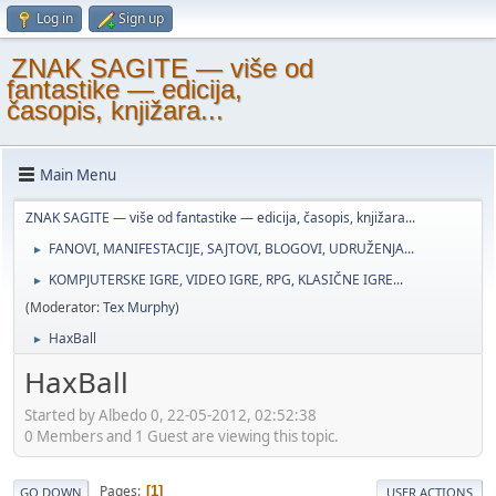
Log in
Sign up
ZNAK SAGITE — više od
fantastike — edicija,
časopis, knjižara...
Main Menu
ZNAK SAGITE — više od fantastike — edicija, časopis, knjižara...
FANOVI, MANIFESTACIJE, SAJTOVI, BLOGOVI, UDRUŽENJA...
►
KOMPJUTERSKE IGRE, VIDEO IGRE, RPG, KLASIČNE IGRE...
►
(Moderator:
Tex Murphy
)
HaxBall
►
HaxBall
Started by Albedo 0, 22-05-2012, 02:52:38
0 Members and 1 Guest are viewing this topic.
Pages
1
GO DOWN
USER ACTIONS