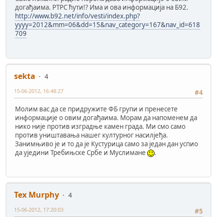
догађаима. РТРС ћути!? Има и ова информација на Б92.
http://www.b92.net/info/vesti/index.php?
yyyy=2012&mm=06&dd=15&nav_category=167&nav_id=618
709
sekta
4
15-06-2012, 16:48:27
#4
Молим вас да се придружите ФБ групи и пренесете
информације о овим догађаима. Морам да напоменем да
нико није против изградње камен града. Ми смо само
против уништавања нашег културног насилјеђа.
Занимњиво је и то да је Кустурица само за један дан успио
да уједини Требињске Србе и Муслимане
.
Tex Murphy
4
15-06-2012, 17:20:03
#5