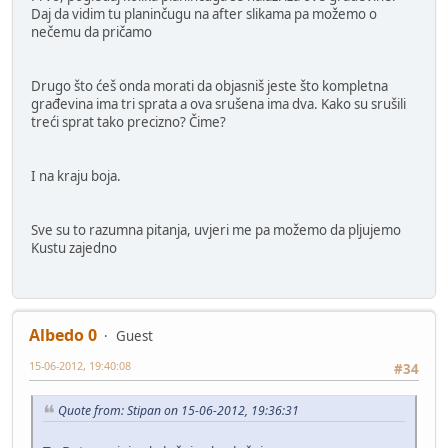
Daj da vidim tu planinčugu na after slikama pa možemo o
nečemu da pričamo
Drugo što ćeš onda morati da objasniš jeste što kompletna
građevina ima tri sprata a ova srušena ima dva. Kako su srušili
treći sprat tako precizno? Čime?
I na kraju boja.
Sve su to razumna pitanja, uvjeri me pa možemo da pljujemo
Kustu zajedno
Albedo 0
Guest
15-06-2012, 19:40:08
#34
Quote from: Stipan on 15-06-2012, 19:36:31