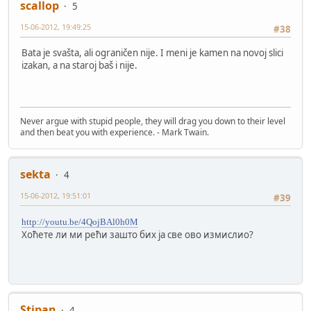
scallop
5
15-06-2012, 19:49:25
#38
Bata je svašta, ali ograničen nije. I meni je kamen na novoj slici
izakan, a na staroj baš i nije.
Never argue with stupid people, they will drag you down to their level
and then beat you with experience. - Mark Twain.
sekta
4
15-06-2012, 19:51:01
#39
http://youtu.be/4QojBAl0h0M
Хоћете ли ми рећи зашто бих ја све ово измислио?
Stipan
4