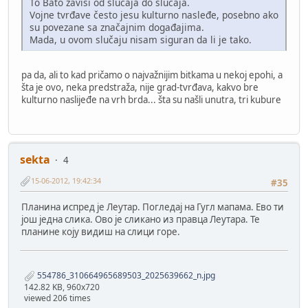
To Bato zavisi od slučaja do slučaja.
Vojne tvrđave često jesu kulturno nasleđe, posebno ako
su povezane sa značajnim događajima.
Mada, u ovom slučaju nisam siguran da li je tako.
pa da, ali to kad pričamo o najvažnijim bitkama u nekoj epohi, a
šta je ovo, neka predstraža, nije grad-tvrđava, kakvo bre
kulturno naslijeđe na vrh brda... šta su našli unutra, tri kubure
sekta
4
15-06-2012, 19:42:34
#35
Планина испред је Леутар. Погледај на Гугл мапама. Ево ти
још једна слика. Ово је сликано из правца Леутара. Те
планине коју видиш на слици горе.
554786_310664965689503_2025639662_n.jpg
142.82 KB, 960x720
viewed 206 times