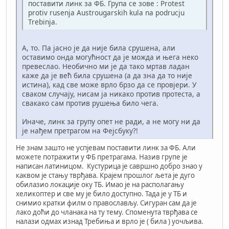
поставити линк за ФБ. Група се зове : Protest
protiv rusenja Austrougarskih kula na podrucju
Trebinja.
А, то. Па јасно је да није била срушена, али
оставимо онда могућност да је можда и њега неко
превеслао. Необично ми је да тако мртав ладан
каже да је већ била срушена (а да зна да то није
истина), кад све може врло брзо да се провјери. У
сваком случају, нисам ја никако против протеста, а
свакако сам против рушења било чега.
Иначе, линк за групу опет не ради, а не могу ни да
је нађем претрагом на Фејсбуку?!
Не знам зашто не успјевам поставити линк за ФБ. Али
можете потражити у ФБ претрагама. Назив групе је
написан латиницом. Кустурица је савршно добро знао у
каквом је стању тврђава. Крајем прошлог љета је дуго
обилазио локације оку ТБ. Имао је на располагању
хеликоптер и све му је било доступно. Тада је у ТБ и
снимио кратки филм о православљу. Сигуран сам да је
лако доћи до чланака на ту тему. Споменута тврђава се
налази одмах изнад Требиња и врло је ( била ) уочљива.