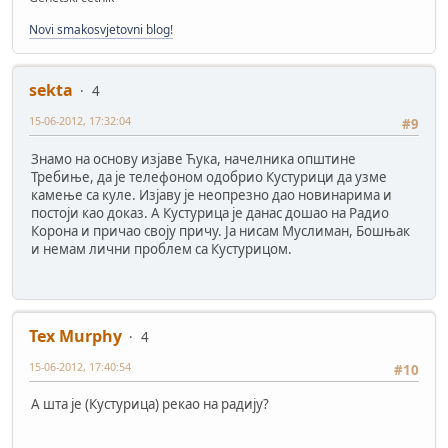
Novi smakosvjetovni blog!
sekta
4
15-06-2012, 17:32:04
#9
Знамо на основу изјаве Ћука, начелника општине
Требиње, да је телефоном одобрио Кустурици да узме
камење са куле. Изјаву је неопрезно дао новинарима и
постоји као доказ. А Кустурица је данас дошао на Радио
Корона и причао своју причу. Ја нисам Муслиман, Бошњак
и немам лични проблем са Кустурицом.
Tex Murphy
4
15-06-2012, 17:40:54
#10
А шта је (Кустурица) рекао на радију?