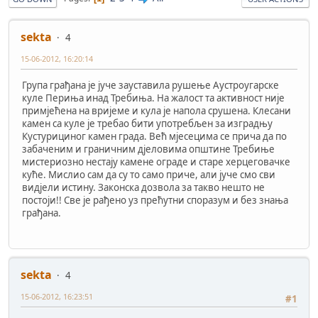
sekta
4
15-06-2012, 16:20:14
Група грађана је јуче зауставила рушење Аустроугарске
куле Периња инад Требиња. На жалост та активност није
примјећена на вријеме и кула је напола срушена. Клесани
камен са куле је требао бити употребљен за изградњу
Кустурициног камен града. Већ мјесецима се прича да по
забаченим и граничним дјеловима општине Требиње
мистериозно нестају камене ограде и старе херцеговачке
куће. Мислио сам да су то само приче, али јуче смо сви
видјели истину. Законска дозвола за такво нешто не
постоји!! Све је рађено уз прећутни споразум и без знања
грађана.
sekta
4
15-06-2012, 16:23:51
#1