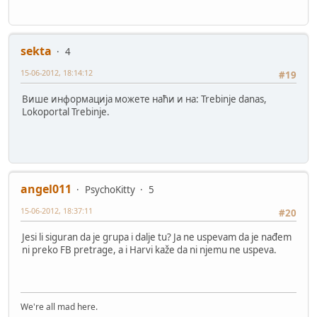
sekta
4
15-06-2012, 18:14:12
#19
Више информација можете наћи и на: Trebinje danas,
Lokoportal Trebinje.
angel011
PsychoKitty
5
15-06-2012, 18:37:11
#20
Jesi li siguran da je grupa i dalje tu? Ja ne uspevam da je nađem
ni preko FB pretrage, a i Harvi kaže da ni njemu ne uspeva.
We're all mad here.