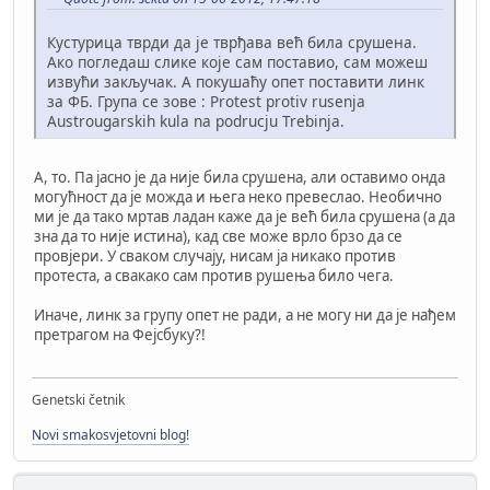
Кустурица тврди да је тврђава већ била срушена.
Ако погледаш слике које сам поставио, сам можеш
извући закључак. А покушаћу опет поставити линк
за ФБ. Група се зове : Protest protiv rusenja
Austrougarskih kula na podrucju Trebinja.
А, то. Па јасно је да није била срушена, али оставимо онда
могућност да је можда и њега неко превеслао. Необично
ми је да тако мртав ладан каже да је већ била срушена (а да
зна да то није истина), кад све може врло брзо да се
провјери. У сваком случају, нисам ја никако против
протеста, а свакако сам против рушења било чега.
Иначе, линк за групу опет не ради, а не могу ни да је нађем
претрагом на Фејсбуку?!
Genetski četnik
Novi smakosvjetovni blog!