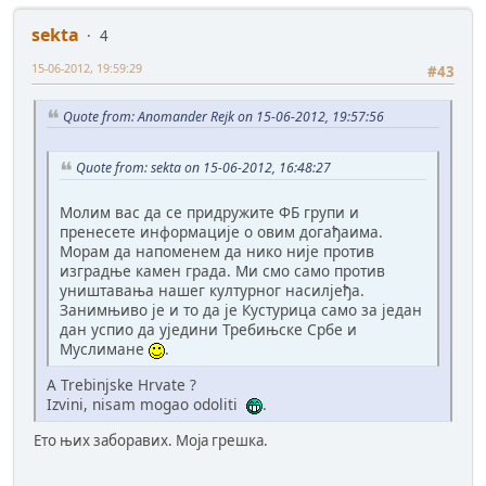
sekta
4
15-06-2012, 19:59:29
#43
Quote from: Anomander Rejk on 15-06-2012, 19:57:56
Quote from: sekta on 15-06-2012, 16:48:27
Молим вас да се придружите ФБ групи и
пренесете информације о овим догађаима.
Морам да напоменем да нико није против
изградње камен града. Ми смо само против
уништавања нашег културног насилјеђа.
Занимњиво је и то да је Кустурица само за један
дан успио да уједини Требињске Србе и
Муслимане
.
A Trebinjske Hrvate ?
Izvini, nisam mogao odoliti
.
Ето њих заборавих. Моја грешка.