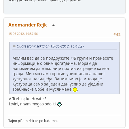
Anomander Rejk
4
15-06-2012, 19:57:56
#42
Quote from: sekta on 15-06-2012, 16:48:27
Молим вас да се придружите ФБ групи и пренесете
информације о овим догађаима. Морам да
напоменем да нико није против изградње камен
града. Ми смо само против уништавања нашег
културног насилјеђа. Занимњиво је и то да је
Кустурица само за један дан успио да уједини
Требињске Србе и Муслимане
.
A Trebinjske Hrvate ?
Izvini, nisam mogao odoliti
.
Tajno pišem zbirke po kućama...