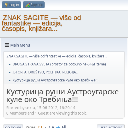
Log in
Sign up
ZNAK SAGITE — više od
fantastike — edicija,
časopis, knjižara...
Main Menu
ZNAK SAGITE — više od fantastike — edicija, časopis, knjižara...
DRUGA STRANA SVETA (prostor za potpuno ne-SF&F teme)
►
ISTORIJA, DRUŠTVO, POLITIKA, RELIGIJA...
►
Кустурица руши Аустроугарске куле око Требиња!!!
►
Кустурица руши Аустроугарске
куле око Требиња!!!
Started by sekta, 15-06-2012, 16:20:14
0 Members and 1 Guest are viewing this topic.
2
3
4
All
Pages
1
GO DOWN
USER ACTIONS