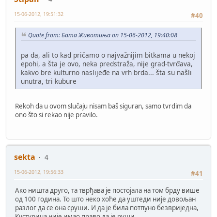
15-06-2012, 19:51:32
#40
Quote from: Бата Животиња on 15-06-2012, 19:40:08
pa da, ali to kad pričamo o najvažnijim bitkama u nekoj
epohi, a šta je ovo, neka predstraža, nije grad-tvrđava,
kakvo bre kulturno naslijeđe na vrh brda... šta su našli
unutra, tri kubure
Rekoh da u ovom slučaju nisam baš siguran, samo tvrdim da
ono što si rekao nije pravilo.
sekta
4
15-06-2012, 19:56:33
#41
Ако ништа друго, та тврђава је постојала на том брду више
од 100 година. То што неко хоће да уштеди није довољан
разлог да се она сруши. И да је била потпуно безвриједна,
Кустурица није имао право да је руши.