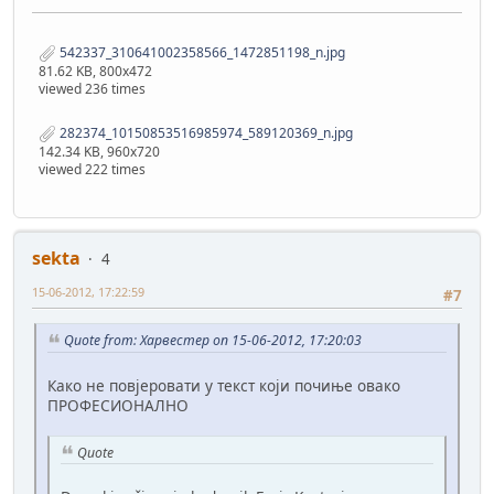
542337_310641002358566_1472851198_n.jpg
81.62 KB, 800x472
viewed 236 times
282374_10150853516985974_589120369_n.jpg
142.34 KB, 960x720
viewed 222 times
sekta
4
15-06-2012, 17:22:59
#7
Quote from: Харвестер on 15-06-2012, 17:20:03
Како не повјеровати у текст који почиње овако
ПРОФЕСИОНАЛНО
Quote