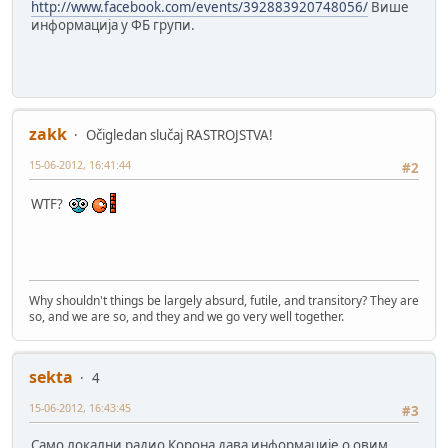
http://www.facebook.com/events/392883920748056/
Више
информација у ФБ групи.
zakk
Očigledan slučaj RASTROJSTVA!
15-06-2012, 16:41:44
#2
WTF?
Why shouldn't things be largely absurd, futile, and transitory? They are
so, and we are so, and they and we go very well together.
sekta
4
15-06-2012, 16:43:45
#3
Само локални радио Корона дава информације о овим