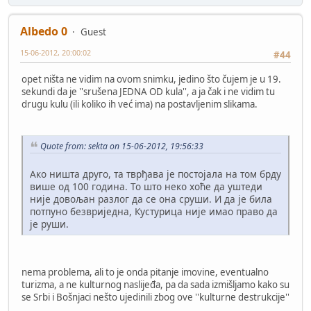
Albedo 0
Guest
15-06-2012, 20:00:02
#44
opet ništa ne vidim na ovom snimku, jedino što čujem je u 19.
sekundi da je ''srušena JEDNA OD kula'', a ja čak i ne vidim tu
drugu kulu (ili koliko ih već ima) na postavljenim slikama.
Quote from: sekta on 15-06-2012, 19:56:33
Ако ништа друго, та тврђава је постојала на том брду
више од 100 година. То што неко хоће да уштеди
није довољан разлог да се она сруши. И да је била
потпуно безвриједна, Кустурица није имао право да
је руши.
nema problema, ali to je onda pitanje imovine, eventualno
turizma, a ne kulturnog naslijeđa, pa da sada izmišljamo kako su
se Srbi i Bošnjaci nešto ujedinili zbog ove ''kulturne destrukcije''