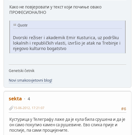
Како не повјеровати у текст који почиње овако
ПРОФЕСИОНАЛНО
Quote
Dvorski režiser i akademik Emir Kusturica, uz podršku
lokalnih i republičkih vlasti, izvršio je atak na Trebinje i
njegovo kulturno bogatstvo
Genetski četnik
Novi smakosvjetovni blog!
sekta
4
15-06-2012, 17:21:07
#6
Кустурица у Телеграфу лаже да је кула била срушена и да је
он само покупио камен са рушевине. Ево слика прије и
послије, па сами процијените.