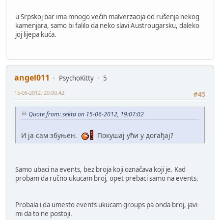
u Srpskoj bar ima mnogo većih malverzacija od rušenja nekog
kamenjara, samo bi falilo da neko slavi Austrougarsku, daleko
joj lijepa kuća.
angel011
PsychoKitty
5
15-06-2012, 20:00:42
#45
Quote from: sekta on 15-06-2012, 19:07:02
И ја сам збуњен.
Покушај ући у догађај?
Samo ubaci na events, bez broja koji označava koji je. Kad
probam da ručno ukucam broj, opet prebaci samo na events.
Probala i da umesto events ukucam groups pa onda broj, javi
mi da to ne postoji.