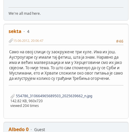
We're all mad here.
sekta
4
15-06-2012, 20:06:47
#46
Само на овој слици су заокружене три куле. Има их још.
Аустроугари су имали тај фетиш, шта ја знам. Наравно да
има и већих малверзација и ми у Херцеговини смо их јако
свјесни. То није тема. То што сам споменуо да су се Срби и
Муслимани, ето и Хрвати сложили око овог питања је само
да илуструјем колико су грађани Требиња огорчени.
554786_310664965689503_2025639662_n.jpg
142.82 KB, 960x720
viewed 204 times
Albedo 0
Guest