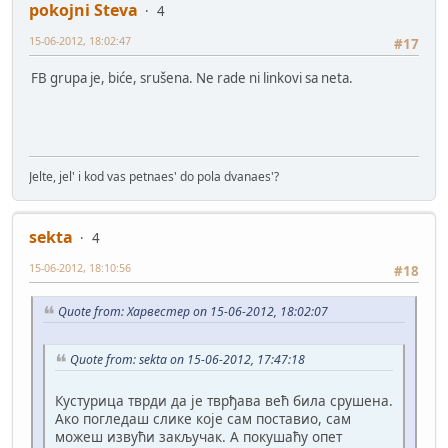
pokojni Steva
4
15-06-2012, 18:02:47
#17
FB grupa je, biće, srušena. Ne rade ni linkovi sa neta.
Jelte, jel' i kod vas petnaes' do pola dvanaes'?
sekta
4
15-06-2012, 18:10:56
#18
Quote from: Харвестер on 15-06-2012, 18:02:07
Quote from: sekta on 15-06-2012, 17:47:18
Кустурица тврди да је тврђава већ била срушена.
Ако погледаш слике које сам поставио, сам
можеш извући закључак. А покушаћу опет