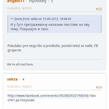
angel011
PsychoKitty
5
15-06-2012, 18:57:51
#23
Quote from: sekta on 15-06-2012, 18:46:45
И у Гугл претраживачу налазим текстове на ову
тему. Покушајте и тако.
Pokušala i pre nego što si predložio, poneki tekst se nađe, FB
grupa ne.
We're all mad here.
sekta
4
15-06-2012, 19:00:27
#24
http://www.facebook.com/events/392883920748056/
Ево
опет да покушам.