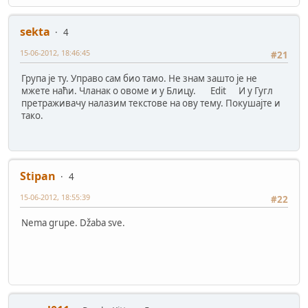
sekta
4
15-06-2012, 18:46:45
#21
Група је ту. Управо сам био тамо. Не знам зашто је не
мжете наћи. Чланак о овоме и у Блицу. Edit И у Гугл
претраживачу налазим текстове на ову тему. Покушајте и
тако.
Stipan
4
15-06-2012, 18:55:39
#22
Nema grupe. Džaba sve.