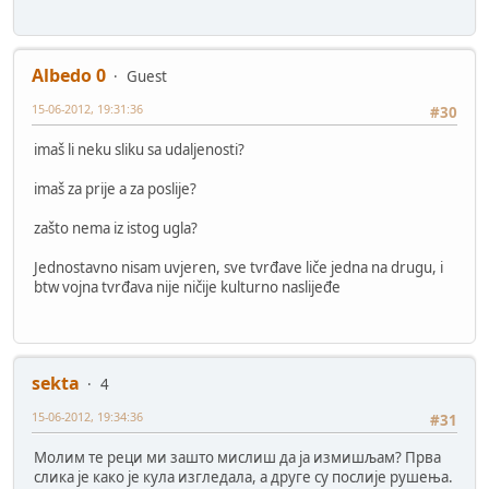
Albedo 0
Guest
15-06-2012, 19:31:36
#30
imaš li neku sliku sa udaljenosti?
imaš za prije a za poslije?
zašto nema iz istog ugla?
Jednostavno nisam uvjeren, sve tvrđave liče jedna na drugu, i
btw vojna tvrđava nije ničije kulturno naslijeđe
sekta
4
15-06-2012, 19:34:36
#31
Молим те реци ми зашто мислиш да ја измишљам? Прва
слика је како је кула изгледала, а друге су послије рушења.