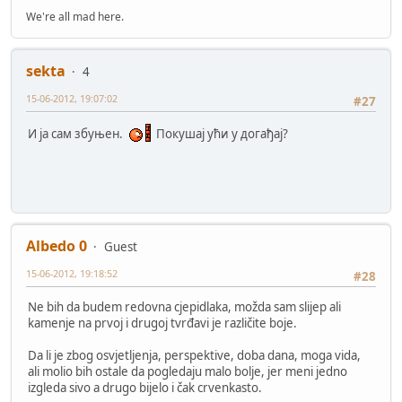
We're all mad here.
sekta
4
15-06-2012, 19:07:02
#27
И ја сам збуњен.
Покушај ући у догађај?
Albedo 0
Guest
15-06-2012, 19:18:52
#28
Ne bih da budem redovna cjepidlaka, možda sam slijep ali
kamenje na prvoj i drugoj tvrđavi je različite boje.
Da li je zbog osvjetljenja, perspektive, doba dana, moga vida,
ali molio bih ostale da pogledaju malo bolje, jer meni jedno
izgleda sivo a drugo bijelo i čak crvenkasto.