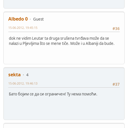
Albedo 0
Guest
15-06-2012, 19:45:15
#36
dok ne vidim Leutar ta druga srušena tvrđava može da se
nalazi u Pljevljima što se mene tiče. Može i u Albaniji da bude.
sekta
4
15-06-2012, 19:46:13
#37
Бато бојим се да си ограничен! Ту нема помоћи.