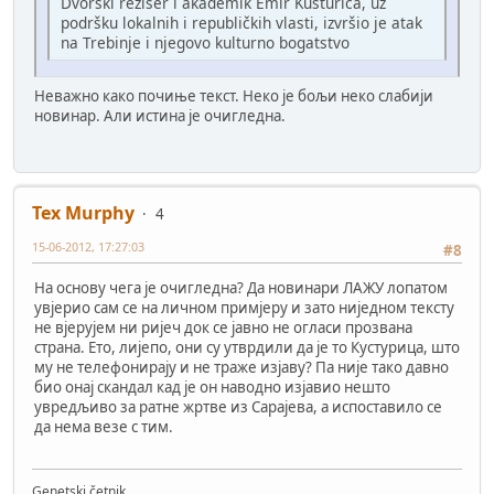
Dvorski režiser i akademik Emir Kusturica, uz
podršku lokalnih i republičkih vlasti, izvršio je atak
na Trebinje i njegovo kulturno bogatstvo
Неважно како почиње текст. Неко је бољи неко слабији
новинар. Али истина је очигледна.
Tex Murphy
4
15-06-2012, 17:27:03
#8
На основу чега је очигледна? Да новинари ЛАЖУ лопатом
увјерио сам се на личном примјеру и зато ниједном тексту
не вјерујем ни ријеч док се јавно не огласи прозвана
страна. Ето, лијепо, они су утврдили да је то Кустурица, што
му не телефонирају и не траже изјаву? Па није тако давно
био онај скандал кад је он наводно изјавио нешто
увредљиво за ратне жртве из Сарајева, а испоставило се
да нема везе с тим.
Genetski četnik