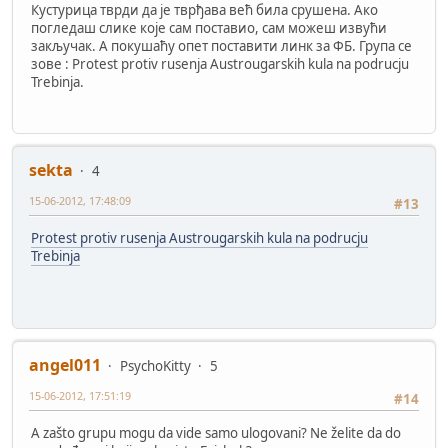
Кустурица тврди да је тврђава већ била срушена. Ако
погледаш слике које сам поставио, сам можеш извући
закључак. А покушаћу опет поставити линк за ФБ. Група се
зове : Protest protiv rusenja Austrougarskih kula na podrucju
Trebinja.
sekta
4
15-06-2012, 17:48:09
#13
Protest protiv rusenja Austrougarskih kula na podrucju
Trebinja
angel011
PsychoKitty
5
15-06-2012, 17:51:19
#14
A zašto grupu mogu da vide samo ulogovani? Ne želite da do