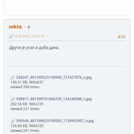
sekta
4
15-06-2012, 19:23:15
#29
Други је угао и доба дана.
538247_481599525199590_727427876_n.jpg
140.51 KB, 960x637
viewed 789 times
598817_481599701866239_124240088_n.jpg
202.56 KB, 960x720
viewed 221 times
599546_481599625199580_1728992907_n.jpg
126.84 KB, 960x720
viewed 201 times