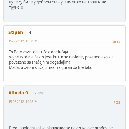
Куле су биле у добром стању. Камен се не трош и не
труне!!!
Stipan
4
15-06-2012, 19:36:31
#32
To Bato zavisi od slučaja do slučaja.
Vojne tvrđave često jesu kulturno nasleđe, posebno ako su
povezane sa značajnim događajima.
Mada, u ovom slučaju nisam siguran da li je tako.
Albedo 0
Guest
15-06-2012, 19:38:24
#33
Prvo, pogledaj kolika planinčuga se nalazi iza ove građevine.