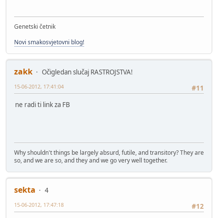
Genetski četnik
Novi smakosvjetovni blog!
zakk
Očigledan slučaj RASTROJSTVA!
15-06-2012, 17:41:04
#11
ne radi ti link za FB
Why shouldn't things be largely absurd, futile, and transitory? They are
so, and we are so, and they and we go very well together.
sekta
4
15-06-2012, 17:47:18
#12