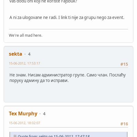
vas dođu oni koji ne koriste Fajsbuk?
A ni za ulogovane ne radi. I link ti nije za grupu nego za event.
We're all mad here.
sekta
4
15-06-2012, 17:53:17
#15
Не знам. Нисам администратор групе. Само члан. Послаћу
поруку админу да то исправи.
Tex Murphy
4
15-06-2012, 18:02:07
#16
Quote from: sekta on 15-06-2012, 17:47:18