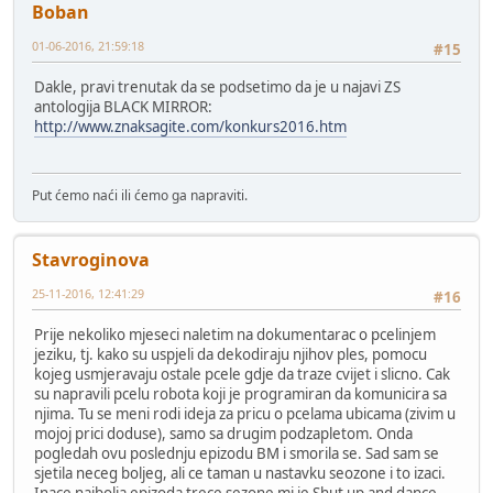
Boban
01-06-2016, 21:59:18
#15
Dakle, pravi trenutak da se podsetimo da je u najavi ZS
antologija BLACK MIRROR:
http://www.znaksagite.com/konkurs2016.htm
Put ćemo naći ili ćemo ga napraviti.
Stavroginova
25-11-2016, 12:41:29
#16
Prije nekoliko mjeseci naletim na dokumentarac o pcelinjem
jeziku, tj. kako su uspjeli da dekodiraju njihov ples, pomocu
kojeg usmjeravaju ostale pcele gdje da traze cvijet i slicno. Cak
su napravili pcelu robota koji je programiran da komunicira sa
njima. Tu se meni rodi ideja za pricu o pcelama ubicama (zivim u
mojoj prici doduse), samo sa drugim podzapletom. Onda
pogledah ovu poslednju epizodu BM i smorila se. Sad sam se
sjetila neceg boljeg, ali ce taman u nastavku seozone i to izaci.