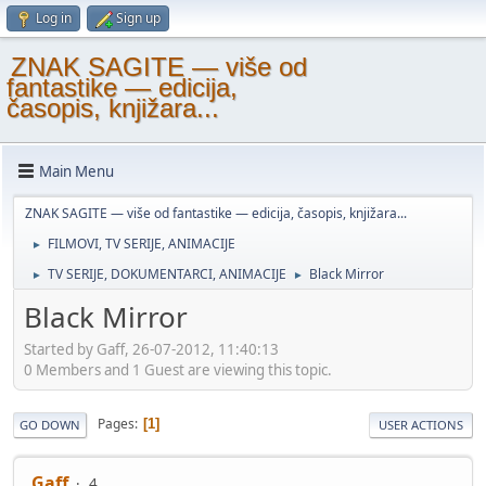
Log in
Sign up
ZNAK SAGITE — više od
fantastike — edicija,
časopis, knjižara...
Main Menu
ZNAK SAGITE — više od fantastike — edicija, časopis, knjižara...
FILMOVI, TV SERIJE, ANIMACIJE
►
TV SERIJE, DOKUMENTARCI, ANIMACIJE
Black Mirror
►
►
Black Mirror
Started by Gaff, 26-07-2012, 11:40:13
0 Members and 1 Guest are viewing this topic.
Pages
1
GO DOWN
USER ACTIONS
Gaff
4