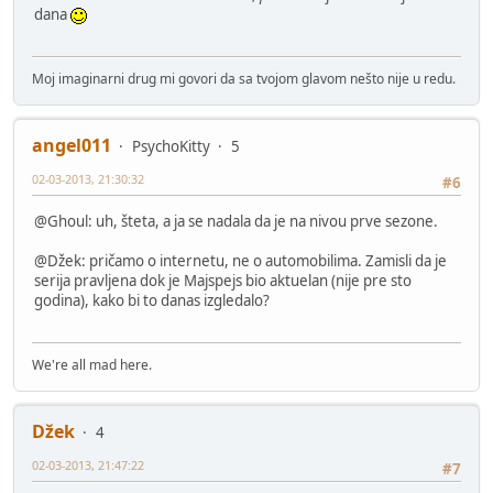
dana
Moj imaginarni drug mi govori da sa tvojom glavom nešto nije u redu.
angel011
PsychoKitty
5
02-03-2013, 21:30:32
#6
@Ghoul: uh, šteta, a ja se nadala da je na nivou prve sezone.
@Džek: pričamo o internetu, ne o automobilima. Zamisli da je
serija pravljena dok je Majspejs bio aktuelan (nije pre sto
godina), kako bi to danas izgledalo?
We're all mad here.
Džek
4
02-03-2013, 21:47:22
#7