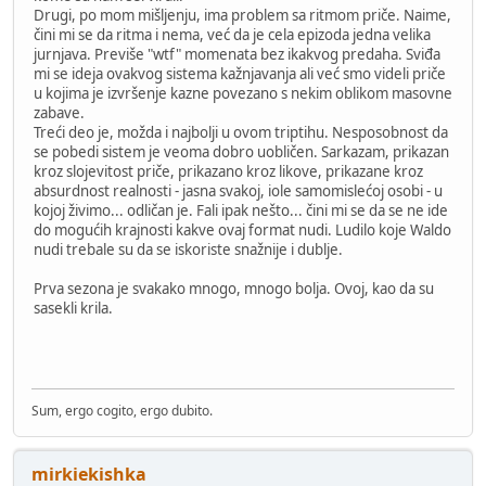
Drugi, po mom mišljenju, ima problem sa ritmom priče. Naime,
čini mi se da ritma i nema, već da je cela epizoda jedna velika
jurnjava. Previše "wtf" momenata bez ikakvog predaha. Sviđa
mi se ideja ovakvog sistema kažnjavanja ali već smo videli priče
u kojima je izvršenje kazne povezano s nekim oblikom masovne
zabave.
Treći deo je, možda i najbolji u ovom triptihu. Nesposobnost da
se pobedi sistem je veoma dobro uobličen. Sarkazam, prikazan
kroz slojevitost priče, prikazano kroz likove, prikazane kroz
absurdnost realnosti - jasna svakoj, iole samomislećoj osobi - u
kojoj živimo... odličan je. Fali ipak nešto... čini mi se da se ne ide
do mogućih krajnosti kakve ovaj format nudi. Ludilo koje Waldo
nudi trebale su da se iskoriste snažnije i dublje.
Prva sezona je svakako mnogo, mnogo bolja. Ovoj, kao da su
sasekli krila.
Sum, ergo cogito, ergo dubito.
mirkiekishka