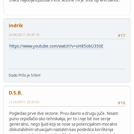
Inace najbolja epizoda trece sezone mi je Shut up and dance.
indrik
26-08-2017, 00:35:18
#17
https://www.youtube.com/watch?v=oH85obU350E
Dado Pršo je Srbin!
D.S.B.
11-10-2017, 23:37:03
#18
Pogledao prve dve sezone. Prvu davno a drugu juče. Nisam
puno cepidlačio oko tehnikalija, jer to i nije bit ove serije
generalno, nego ljudi koji se nose sa potencijalnim moralno
diskutabilnim situacijam nastalim kao posledica korištenja