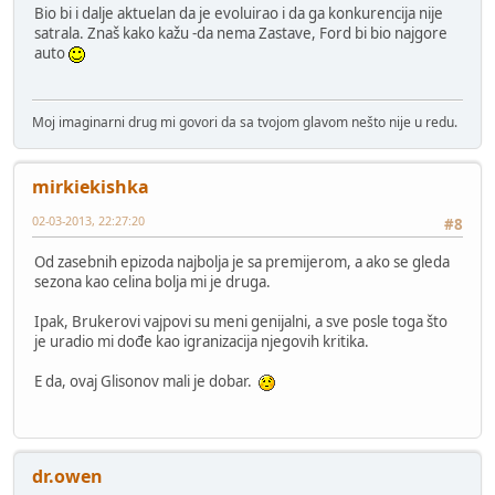
Bio bi i dalje aktuelan da je evoluirao i da ga konkurencija nije
satrala. Znaš kako kažu -da nema Zastave, Ford bi bio najgore
auto
Moj imaginarni drug mi govori da sa tvojom glavom nešto nije u redu.
mirkiekishka
02-03-2013, 22:27:20
#8
Od zasebnih epizoda najbolja je sa premijerom, a ako se gleda
sezona kao celina bolja mi je druga.
Ipak, Brukerovi vajpovi su meni genijalni, a sve posle toga što
je uradio mi dođe kao igranizacija njegovih kritika.
E da, ovaj Glisonov mali je dobar.
dr.owen