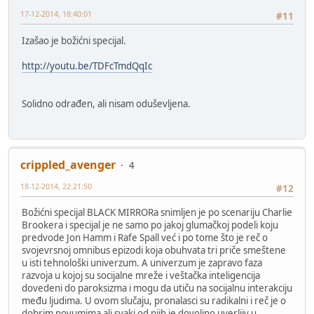
17-12-2014, 18:40:01
#11
Izašao je božićni specijal.
http://youtu.be/TDFcTmdQqIc
Solidno odrađen, ali nisam oduševljena.
crippled_avenger
4
18-12-2014, 22:21:50
#12
Božićni specijal BLACK MIRRORa snimljen je po scenariju Charlie
Brookera i specijal je ne samo po jakoj glumačkoj podeli koju
predvode Jon Hamm i Rafe Spall već i po tome što je reč o
svojevrsnoj omnibus epizodi koja obuhvata tri priče smeštene
u isti tehnološki univerzum. A univerzum je zapravo faza
razvoja u kojoj su socijalne mreže i veštačka inteligencija
dovedeni do paroksizma i mogu da utiču na socijalnu interakciju
među ljudima. U ovom slučaju, pronalasci su radikalni i reč je o
dobrim novumima ali svaki od njih je dovoljno uverljiv u