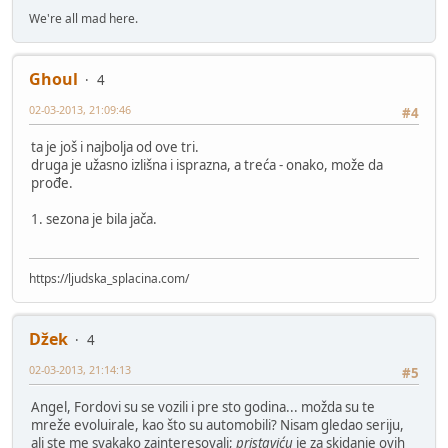
We're all mad here.
Ghoul
4
02-03-2013, 21:09:46
#4
ta je još i najbolja od ove tri.
druga je užasno izlišna i isprazna, a treća - onako, može da
prođe.
1. sezona je bila jača.
https://ljudska_splacina.com/
Džek
4
02-03-2013, 21:14:13
#5
Angel, Fordovi su se vozili i pre sto godina... možda su te
mreže evoluirale, kao što su automobili? Nisam gledao seriju,
ali ste me svakako zainteresovali;
pristaviću
je za skidanje ovih