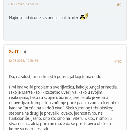
03-03-2013, 14:50:29
#9
Najbolje od druge sezone je ipak trailer
Gaff
4
12-03-2013, 19:56:55
#10
Da, nažalost, nisu iskoristili potencijal koji tema nudi.
Prvi ima veliki problem s uverljivošću, kako je Angel primetila.
Iako je Marta kao lik izuzetno uverljiva, kako u svojim
reakcijama, tako i u svojim izborima, sve ostalo je veoma
neuverljivo. Kompletno vođenje priče pada u vodu u trenutku
kada se "pređe na sledeći nivo". Skok s jednog tehnološkog
stepena na drugi je prevelik i ovako, jednostavno, ne
funkcioniše. Jasno, ono što smo na Tviteru & Co., nismo i u
stvarnosti... ali ta priča ne može da se predstavi u obliku u
kome su nam servirali.