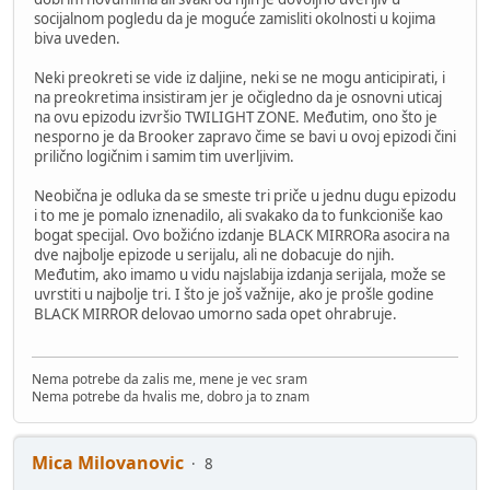
socijalnom pogledu da je moguće zamisliti okolnosti u kojima
biva uveden.
Neki preokreti se vide iz daljine, neki se ne mogu anticipirati, i
na preokretima insistiram jer je očigledno da je osnovni uticaj
na ovu epizodu izvršio TWILIGHT ZONE. Međutim, ono što je
nesporno je da Brooker zapravo čime se bavi u ovoj epizodi čini
prilično logičnim i samim tim uverljivim.
Neobična je odluka da se smeste tri priče u jednu dugu epizodu
i to me je pomalo iznenadilo, ali svakako da to funkcioniše kao
bogat specijal. Ovo božićno izdanje BLACK MIRRORa asocira na
dve najbolje epizode u serijalu, ali ne dobacuje do njih.
Međutim, ako imamo u vidu najslabija izdanja serijala, može se
uvrstiti u najbolje tri. I što je još važnije, ako je prošle godine
BLACK MIRROR delovao umorno sada opet ohrabruje.
Nema potrebe da zalis me, mene je vec sram
Nema potrebe da hvalis me, dobro ja to znam
Mica Milovanovic
8