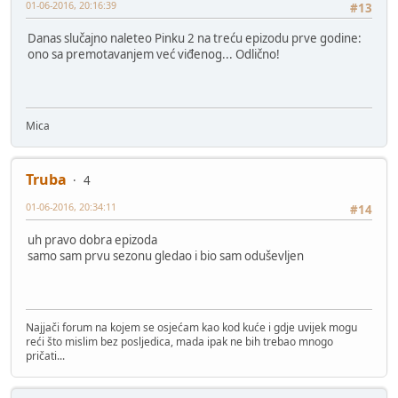
01-06-2016, 20:16:39
#13
Danas slučajno naleteo Pinku 2 na treću epizodu prve godine:
ono sa premotavanjem već viđenog... Odlično!
Mica
Truba
4
01-06-2016, 20:34:11
#14
uh pravo dobra epizoda
samo sam prvu sezonu gledao i bio sam oduševljen
Najjači forum na kojem se osjećam kao kod kuće i gdje uvijek mogu
reći što mislim bez posljedica, mada ipak ne bih trebao mnogo
pričati...