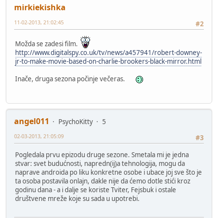
mirkiekishka
11-02-2013, 21:02:45
#2
Možda se zadesi film.
http://www.digitalspy.co.uk/tv/news/a457941/robert-downey-
jr-to-make-movie-based-on-charlie-brookers-black-mirror.html
Inače, druga sezona počinje večeras.
angel011
PsychoKitty
5
02-03-2013, 21:05:09
#3
Pogledala prvu epizodu druge sezone. Smetala mi je jedna
stvar: svet budućnosti, napredn(ij)a tehnologija, mogu da
naprave androida po liku konkretne osobe i ubace joj sve što je
ta osoba postavila onlajn, dakle nije da ćemo dotle stići kroz
godinu dana - a i dalje se koriste Tviter, Fejsbuk i ostale
društvene mreže koje su sada u upotrebi.