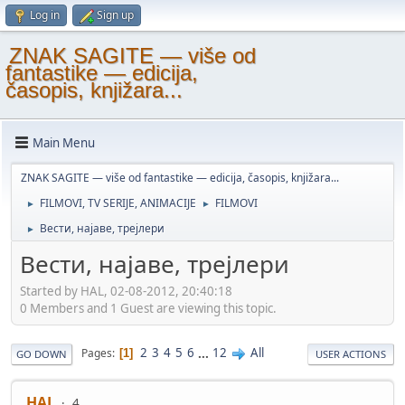
Log in
Sign up
ZNAK SAGITE — više od
fantastike — edicija,
časopis, knjižara...
Main Menu
ZNAK SAGITE — više od fantastike — edicija, časopis, knjižara...
FILMOVI, TV SERIJE, ANIMACIJE
FILMOVI
►
►
Вести, најаве, трејлери
►
Вести, најаве, трејлери
Started by HAL, 02-08-2012, 20:40:18
0 Members and 1 Guest are viewing this topic.
2
3
4
5
6
...
12
All
Pages
1
GO DOWN
USER ACTIONS
HAL
4