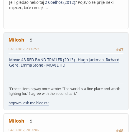
Je li gledao neko taj
2 Coelhos (2012)
? Pojavio se prije neki
mjecec, biće rimejk ...
Milosh
5
03-10-2012, 23:45:59
#47
Movie 43 RED BAND TRAILER (2013) - Hugh Jackman, Richard
Gere, Emma Stone - MOVIE HD
"Ernest Hemingway once wrote: "The world is a fine place and worth
fighting for." I agree with the second part."
http://milosh.mojblog.rs/
Milosh
5
04-10-2012, 20:00:06
#48