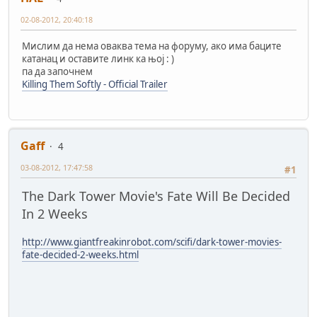
02-08-2012, 20:40:18
Мислим да нема оваква тема на форуму, ако има баците
катанац и оставите линк ка њој : )
па да започнем
Killing Them Softly - Official Trailer
Gaff
4
03-08-2012, 17:47:58
#1
The Dark Tower Movie's Fate Will Be Decided
In 2 Weeks
http://www.giantfreakinrobot.com/scifi/dark-tower-movies-
fate-decided-2-weeks.html