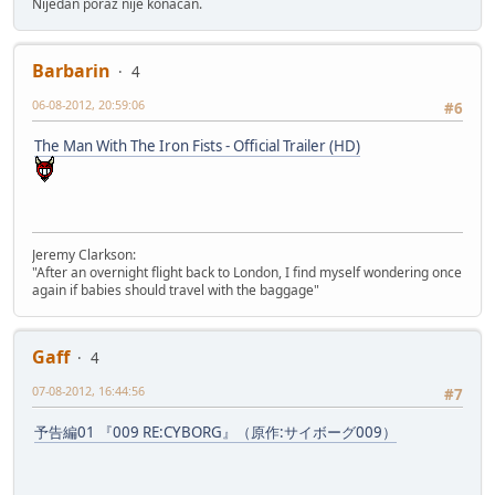
Nijedan poraz nije konačan.
Barbarin
4
06-08-2012, 20:59:06
#6
The Man With The Iron Fists - Official Trailer (HD)
Jeremy Clarkson:
"After an overnight flight back to London, I find myself wondering once
again if babies should travel with the baggage"
Gaff
4
07-08-2012, 16:44:56
#7
予告編01 『009 RE:CYBORG』（原作:サイボーグ009）