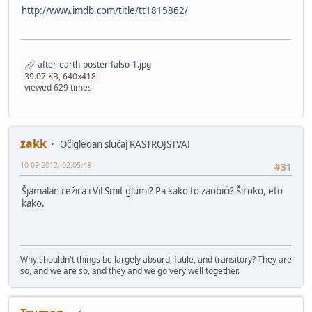
http://www.imdb.com/title/tt1815862/
after-earth-poster-falso-1.jpg
39.07 KB, 640x418
viewed 629 times
zakk
Očigledan slučaj RASTROJSTVA!
10-09-2012, 02:05:48
#31
Šjamalan režira i Vil Smit glumi? Pa kako to zaobići? Široko, eto
kako.
Why shouldn't things be largely absurd, futile, and transitory? They are
so, and we are so, and they and we go very well together.