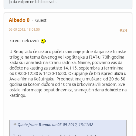
Ja da valjam ne bih bio ovde.
Albedo 0
Guest
05-09-2012, 18:01:50
#24
ko voli nek izvoli
U Beogradu će uskoro početi snimanje jedne italijanske filmske
trilogije na temu čuvenog velikog štrajka u FIAT-u '70ih godina
kada su i anarhisti na stranu radnika. Naime, pozivamo vas da
dođete na kasting za statiste 14. i 15. septembra u terminima
od 09:00-12:30 & 14:30-16:00. Okupljanje će biti ispred ulaza u
Avala film na Košutnjaku. Prednost imaju muškarci od 20 do 50
godina sa kosom dužom od 10cm sa brkovima i/ili bradom. Sve
ostale informacije poput dnevnica, snimajućih dana dobićete na
kastingu.
Quote from: Truman on 05-09-2012, 13:11:52