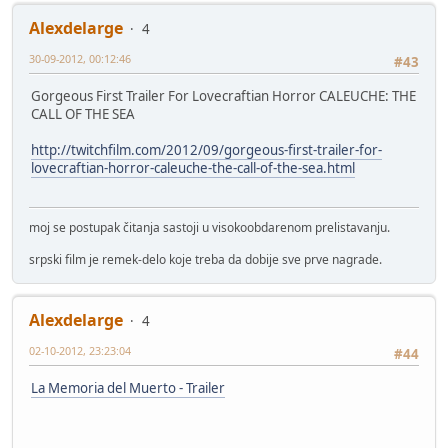
Alexdelarge
4
30-09-2012, 00:12:46
#43
Gorgeous First Trailer For Lovecraftian Horror CALEUCHE: THE
CALL OF THE SEA
http://twitchfilm.com/2012/09/gorgeous-first-trailer-for-
lovecraftian-horror-caleuche-the-call-of-the-sea.html
moj se postupak čitanja sastoji u visokoobdarenom prelistavanju.
srpski film je remek-delo koje treba da dobije sve prve nagrade.
Alexdelarge
4
02-10-2012, 23:23:04
#44
La Memoria del Muerto - Trailer