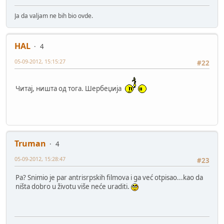
Ja da valjam ne bih bio ovde.
HAL
4
05-09-2012, 15:15:27
#22
Читај, ништа од тога. Шербеџија
Truman
4
05-09-2012, 15:28:47
#23
Pa? Snimio je par antrisrpskih filmova i ga već otpisao...kao da
ništa dobro u životu više neće uraditi.