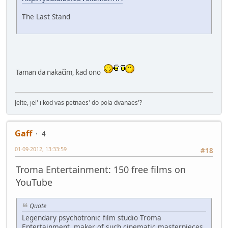
The Last Stand
Taman da nakačim, kad ono
Jelte, jel' i kod vas petnaes' do pola dvanaes'?
Gaff
4
01-09-2012, 13:33:59
#18
Troma Entertainment: 150 free films on
YouTube
Quote
Legendary psychotronic film studio Troma
Entertainment, maker of such cinematic masterpieces