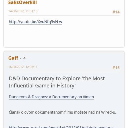
SaksOverkill
14-08-2012, 21:31:13
#14
http://youtu.be/XvuNfq5vN-w
Gaff
4
16-08-2012, 12:03:11
#15
D&D Documentary to Explore 'the Most
Influential Game in History'
Dungeons & Dragons: A Documentary on Vimeo
Članak o ovom dokumentanom filmu možete naći na Wired-u.
http://www.wired.com/geekdad/2012/08/dd-documentary-