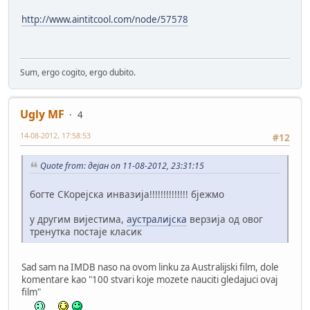
http://www.aintitcool.com/node/57578
Sum, ergo cogito, ergo dubito.
Ugly MF
4
14-08-2012, 17:58:53
#12
Quote from: дејан on 11-08-2012, 23:31:15
богте СКорејска инвазија!!!!!!!!!!!!!! бјежмо
у другим вијестима,
аустралијска
верзија од овог
тренутка постаје класик
Sad sam na IMDB naso na ovom linku za Australijski film, dole
komentare kao "100 stvari koje mozete nauciti gledajuci ovaj
film"