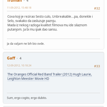
Truman
4
11-09-2012, 15:48:18
#32
Cova koji je rezirao Sesto culo, Unbreakable...pa, donekle i
Selo, svakako da zasluzuje paznju.
Mada iz nekog razloga kvalitet filmova mu ide silaznom
putanjom. Ja bi mu ipak dao sansu.
Ja da valjam ne bih bio ovde.
Gaff
4
12-09-2012, 10:18:24
#33
The Oranges Official Red Band Trailer (2012) Hugh Laurie,
Leighton Meester Movie HD
Sum, ergo cogito, ergo dubito.