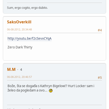
Sum, ergo cogito, ergo dubito.
SaksOverkill
06-08-2012, 20:34:48
#4
http://youtu.be/f2cSevxCYqA
Zero Dark Thirty
M.M
4
06-08-2012, 20:46:57
#5
Bože, šta se događa s Kathryn Bigelow!? Hurt Locker sam i
želeo da pogledam a ovo...