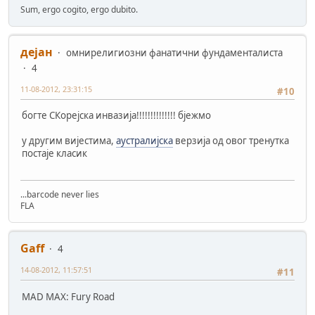
Sum, ergo cogito, ergo dubito.
дејан
омнирелигиозни фанатични фундаменталиста
4
11-08-2012, 23:31:15
#10
богте СКорејска инвазија!!!!!!!!!!!!!! бјежмо
у другим вијестима,
аустралијска
верзија од овог тренутка
постаје класик
...barcode never lies
FLA
Gaff
4
14-08-2012, 11:57:51
#11
MAD MAX: Fury Road