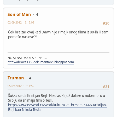
Son of Man
4
02-09-2012, 13:12:02
#20
Ček bre zar ovaj Red Dawn nije rimejk onog filma iz 80-ih ili sam
pomešo naslove?!
NO SENSE MAKES SENSE...
http://abraxas365dokumentarci.blogspot.com
Truman
4
05-09-2012, 13:11:52
#21
Šuška se da Kristijan Bejl i Nikolas Kejdž dolaze u nobembru u
Srbiju da snimaju film o Tesli.
http://www.novosti.rs/vesti/kultura.71.html:395446-Kristijan-
Bejl-kao-Nikola-Tesla