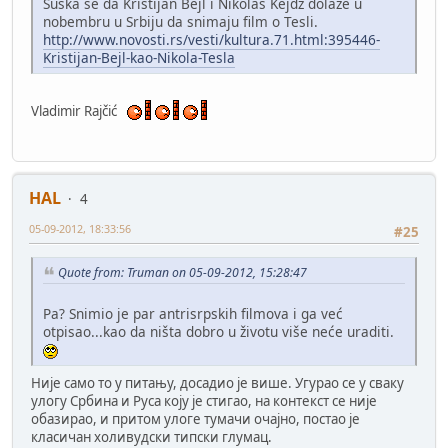
Šuška se da Kristijan Bejl i Nikolas Kejdž dolaze u
nobembru u Srbiju da snimaju film o Tesli.
http://www.novosti.rs/vesti/kultura.71.html:395446-
Kristijan-Bejl-kao-Nikola-Tesla
Vladimir Rajčić
HAL
4
05-09-2012, 18:33:56
#25
Quote from: Truman on 05-09-2012, 15:28:47
Pa? Snimio je par antrisrpskih filmova i ga već
otpisao...kao da ništa dobro u životu više neće uraditi.
Није само то у питању, досадио је више. Угурао се у сваку
улогу Србина и Руса коју је стигао, на контекст се није
обазирао, и притом улоге тумачи очајно, постао је
класичан холивудски типски глумац.