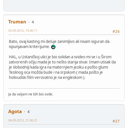
Truman
4
05-09-2012, 19:46:11
#26
Bato, ovaj kasting mi deluje zanimljivo ali nisam siguran da
ispunjavam kriterijume.
HAL, u Ustaničkoj ulici je bio solidan a svideo mi se i u Širom
zatvorenih očiju mada je to nešto starija stvar. Imam utisak da
je slobodniji kada igra na maternjiem jeziku a pošto glumi
Teslinog oca možda bude i na srpskom ( mada pošto je
holivudski film verovatno je na engleskom ).
Ja da valjam ne bih bio ovde.
Agota
4
06-09-2012, 21:06:21
#27