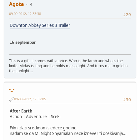
Agota
4
09-09-2012, 12:33:38
#29
Downton Abbey Series 3 Trailer
16 septembar
This is a gift, it comes with a price. Who is the lamb and who is the
knife. Midas is king and he holds me so tight. And turns me to gold in
the sunlight ...
-_-
09-09-2012, 17:52:05
#30
After Earth
Action | Adventure | Sci-Fi
Film izlazi sredinom sledece godine,
nadam se da M. Night Shyamalan nece izneveriti ocekivanja...