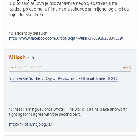
Upiso sam se, ovo je bilo zabavnije nego gledati ceo film!
Sudeci po ovome, u filmu nema sekunde snimljene logicno i da
nije idiotski...hehe.....
"Dissident by default!"
https://www.facebook.com/Art-of-Bojan-Vukic-396093920831839/
Milosh
5
14-08-2012, 18:06:37
#13
Universal Soldier: Day of Reckoning - Official Trailer 2012
"Ernest Hemingway once wrote: "The world is a fine place and worth
fighting for." I agree with the second part."
http://milosh.mojblog.rs/