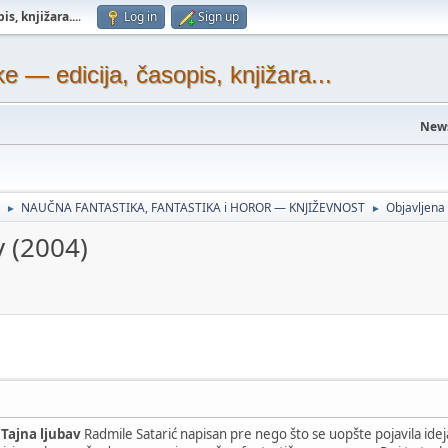
s, knjižara...
.
Log in
Sign up
— edicija, časopis, knjižara...
New
NAUČNA FANTASTIKA, FANTASTIKA i HOROR — KNJIŽEVNOST
Objavljen
►
►
v (2004)
n
Tajna ljubav
Radmile Satarić napisan pre nego što se uopšte pojavila ide