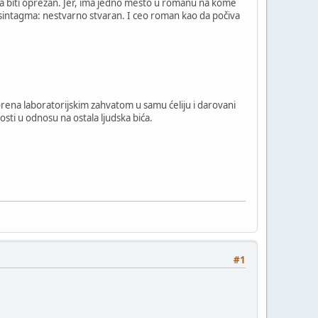
a biti oprezan. Jer, ima jedno mesto u romanu na kome
a sintagma: nestvarno stvaran. I ceo roman kao da počiva
vorena laboratorijskim zahvatom u samu ćeliju i darovani
osti u odnosu na ostala ljudska bića.
#1