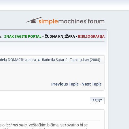
s:
ZNAK SAGITE PORTAL
• ČUDNA KNJIŽARA •
BIBLIOGRAFIJA
a dela DOMAĆIH autora
Radmila Satarić - Tajna ljubav (2004)
►
Previous Topic
-
Next Topic
PRINT
ja o
technei onta
, veštačkim bićima, verovatno bi se