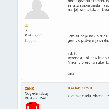
moglo govoriti o romanu-ba
se, u izvesnom smislu, na a
na njoj, kao na kakvom izvo
...
3
Posts: 8,665
Tako su, na primer, Mario i 
gen, u cilju stvaranja ideal
Logged
itd. itd.
Recenzija prof. dr Nikola Str
(inače, profesor svetske i 
Mica
zakk
29-08-2012, 11:03:12
Očigledan slučaj
U zdravom telu, zdrav duh?
RASTROJSTVA!