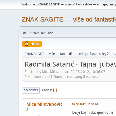
Welcome to
ZNAK SAGITE — više od fantastike — edicija, časopi
ZNAK SAGITE — više od fantastike 
08-08-2026, 02:04:55
Home
ZNAK SAGITE — više od fantastike — edicija, časopis, knjižara...
Radmila Satarić - Tajna ljuba
Started by Mica Milovanovic, 29-08-2012, 10:36:07
0 Members and 1 Guest are viewing this topic.
Pages
1
GO DOWN
Mica Milovanovic
29-08-2012, 10:36:07
8
Da je kojim slučajem roma