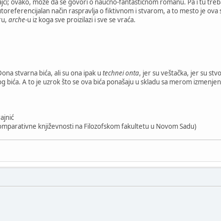
jci; ovako, može da se govori o naučno-fantastičnom romanu. Pa i tu treb
utoreferencijalan način raspravlja o fiktivnom i stvarom, a to mesto je ov
ru,
arche
-u iz koga sve proizilazi i sve se vraća.
Dona stvarna bića, ali su ona ipak u
technei onta
, jer su veštačka, jer su st
nog bića. A to je uzrok što se ova bića ponašaju u skladu sa merom izmenjen
ajnić
komparativne književnosti na Filozofskom fakultetu u Novom Sadu)