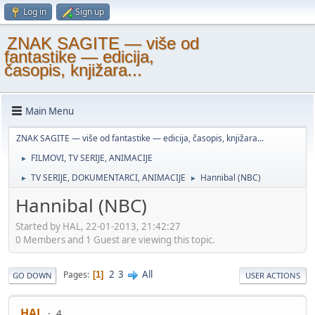
Log in
Sign up
ZNAK SAGITE — više od
fantastike — edicija,
časopis, knjižara...
Main Menu
ZNAK SAGITE — više od fantastike — edicija, časopis, knjižara...
FILMOVI, TV SERIJE, ANIMACIJE
►
TV SERIJE, DOKUMENTARCI, ANIMACIJE
Hannibal (NBC)
►
►
Hannibal (NBC)
Started by HAL, 22-01-2013, 21:42:27
0 Members and 1 Guest are viewing this topic.
2
3
All
Pages
1
GO DOWN
USER ACTIONS
HAL
4