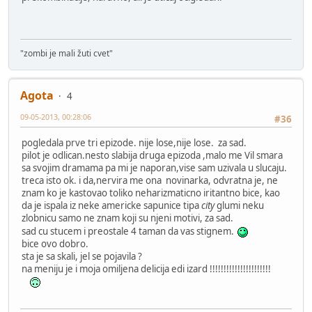
"zombi je mali žuti cvet"
Agota
4
09-05-2013, 00:28:06
#36
pogledala prve tri epizode. nije lose,nije lose. za sad.
pilot je odlican.nesto slabija druga epizoda ,malo me Vil smara
sa svojim dramama pa mi je naporan,vise sam uzivala u slucaju.
treca isto ok. i da,nervira me ona novinarka, odvratna je, ne
znam ko je kastovao toliko neharizmaticno iritantno bice, kao
da je ispala iz neke americke sapunice tipa
city
glumi neku
zlobnicu samo ne znam koji su njeni motivi, za sad.
sad cu stucem i preostale 4 taman da vas stignem.
bice ovo dobro.
sta je sa skali, jel se pojavila ?
na meniju je i moja omiljena delicija edi izard !!!!!!!!!!!!!!!!!!!!!!