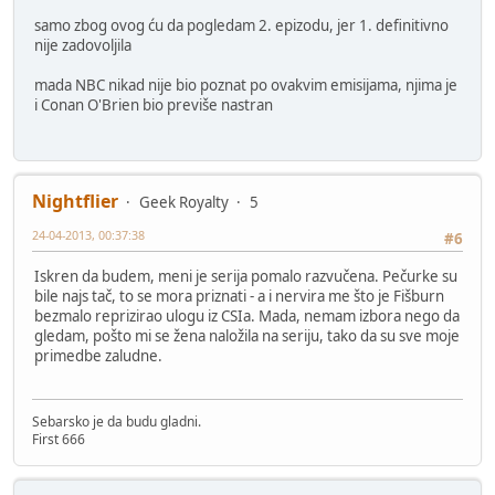
samo zbog ovog ću da pogledam 2. epizodu, jer 1. definitivno
nije zadovoljila
mada NBC nikad nije bio poznat po ovakvim emisijama, njima je
i Conan O'Brien bio previše nastran
Nightflier
Geek Royalty
5
24-04-2013, 00:37:38
#6
Iskren da budem, meni je serija pomalo razvučena. Pečurke su
bile najs tač, to se mora priznati - a i nervira me što je Fišburn
bezmalo reprizirao ulogu iz CSIa. Mada, nemam izbora nego da
gledam, pošto mi se žena naložila na seriju, tako da su sve moje
primedbe zaludne.
Sebarsko je da budu gladni.
First 666