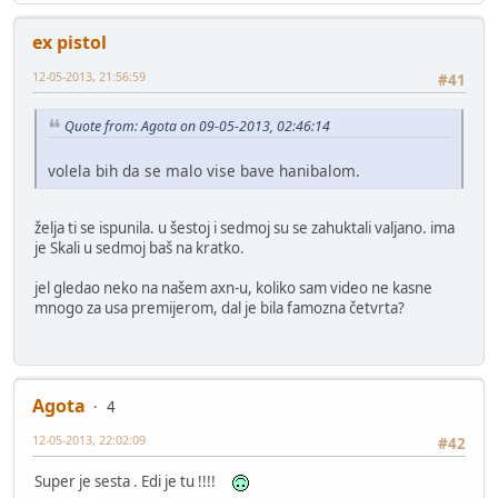
ex pistol
12-05-2013, 21:56:59
#41
Quote from: Agota on 09-05-2013, 02:46:14
volela bih da se malo vise bave hanibalom.
želja ti se ispunila. u šestoj i sedmoj su se zahuktali valjano. ima
je Skali u sedmoj baš na kratko.
jel gledao neko na našem axn-u, koliko sam video ne kasne
mnogo za usa premijerom, dal je bila famozna četvrta?
Agota
4
12-05-2013, 22:02:09
#42
Super je sesta . Edi je tu !!!!