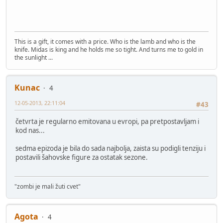
This is a gift, it comes with a price. Who is the lamb and who is the
knife. Midas is king and he holds me so tight. And turns me to gold in
the sunlight ...
Kunac
4
12-05-2013, 22:11:04
#43
četvrta je regularno emitovana u evropi, pa pretpostavljam i
kod nas...
sedma epizoda je bila do sada najbolja, zaista su podigli tenziju i
postavili šahovske figure za ostatak sezone.
"zombi je mali žuti cvet"
Agota
4