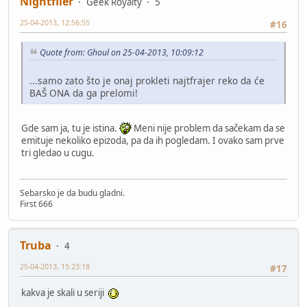
Nightflier
Geek Royalty
5
25-04-2013, 12:56:55
#16
Quote from: Ghoul on 25-04-2013, 10:09:12
...samo zato što je onaj prokleti najtfrajer reko da će
BAŠ ONA da ga prelomi!
Gde sam ja, tu je istina.
Meni nije problem da sačekam da se
emituje nekoliko epizoda, pa da ih pogledam. I ovako sam prve
tri gledao u cugu.
Sebarsko je da budu gladni.
First 666
Truba
4
25-04-2013, 15:23:18
#17
kakva je skali u seriji