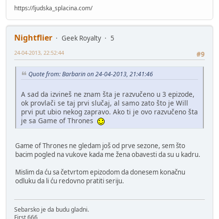
https://ljudska_splacina.com/
Nightflier
Geek Royalty
5
24-04-2013, 22:52:44
#9
Quote from: Barbarin on 24-04-2013, 21:41:46
A sad da izvineš ne znam šta je razvučeno u 3 epizode,
ok provlači se taj prvi slučaj, al samo zato što je Will
prvi put ubio nekog zapravo. Ako ti je ovo razvučeno šta
je sa Game of Thrones
Game of Thrones ne gledam još od prve sezone, sem što
bacim pogled na vukove kada me žena obavesti da su u kadru.
Mislim da ću sa četvrtom epizodom da donesem konačnu
odluku da li ću redovno pratiti seriju.
Sebarsko je da budu gladni.
First 666