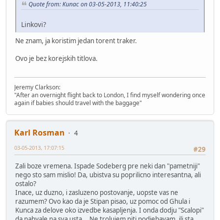
Quote from: Kunac on 03-05-2013, 11:40:25
Linkovi?
Ne znam, ja koristim jedan torent traker.
Ovo je bez korejskih titlova.
Jeremy Clarkson:
"After an overnight flight back to London, I find myself wondering once
again if babies should travel with the baggage"
Karl Rosman
4
03-05-2013, 17:07:15
#29
Zali boze vremena. Ispade Sodeberg pre neki dan "pametniji"
nego sto sam mislio! Da, ubistva su poprilicno interesantna, ali
ostalo?
Inace, uz duzno, i zasluzeno postovanje, uopste vas ne
razumem? Ovo kao da je Stipan pisao, uz pomoc od Ghula i
Kunca za delove oko izvedbe kasapljenja. I onda dodju "Scalopi"
da nahvale na sva usta... Ne trolujem niti podjebavam, ili sta