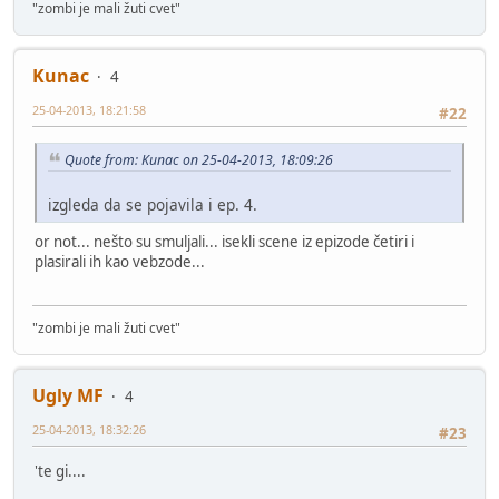
"zombi je mali žuti cvet"
Kunac
4
25-04-2013, 18:21:58
#22
Quote from: Kunac on 25-04-2013, 18:09:26
izgleda da se pojavila i ep. 4.
or not... nešto su smuljali... isekli scene iz epizode četiri i
plasirali ih kao vebzode...
"zombi je mali žuti cvet"
Ugly MF
4
25-04-2013, 18:32:26
#23
'te gi....