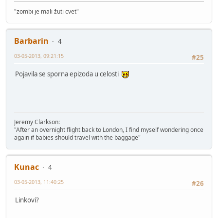
"zombi je mali žuti cvet"
Barbarin
4
03-05-2013, 09:21:15
#25
Pojavila se sporna epizoda u celosti
Jeremy Clarkson:
"After an overnight flight back to London, I find myself wondering once
again if babies should travel with the baggage"
Kunac
4
03-05-2013, 11:40:25
#26
Linkovi?