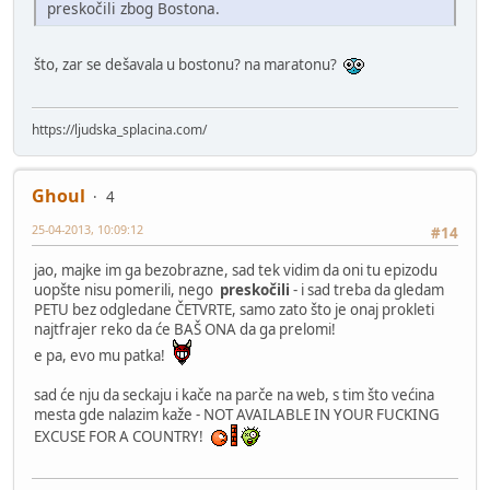
preskočili zbog Bostona.
što, zar se dešavala u bostonu? na maratonu?
https://ljudska_splacina.com/
Ghoul
4
25-04-2013, 10:09:12
#14
jao, majke im ga bezobrazne, sad tek vidim da oni tu epizodu
uopšte nisu pomerili, nego
preskočili
- i sad treba da gledam
PETU bez odgledane ČETVRTE, samo zato što je onaj prokleti
najtfrajer reko da će BAŠ ONA da ga prelomi!
e pa, evo mu patka!
sad će nju da seckaju i kače na parče na web, s tim što većina
mesta gde nalazim kaže - NOT AVAILABLE IN YOUR FUCKING
EXCUSE FOR A COUNTRY!