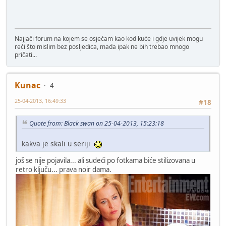
Najjači forum na kojem se osjećam kao kod kuće i gdje uvijek mogu
reći što mislim bez posljedica, mada ipak ne bih trebao mnogo
pričati...
Kunac
4
25-04-2013, 16:49:33
#18
Quote from: Black swan on 25-04-2013, 15:23:18
kakva je skali u seriji
još se nije pojavila... ali sudeći po fotkama biće stilizovana u
retro ključu... prava noir dama.