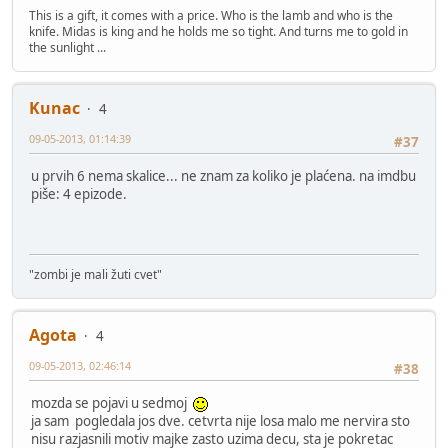
This is a gift, it comes with a price. Who is the lamb and who is the
knife. Midas is king and he holds me so tight. And turns me to gold in
the sunlight ...
Kunac
4
09-05-2013, 01:14:39
#37
u prvih 6 nema skalice... ne znam za koliko je plaćena. na imdbu
piše: 4 epizode.
"zombi je mali žuti cvet"
Agota
4
09-05-2013, 02:46:14
#38
mozda se pojavi u sedmoj
ja sam pogledala jos dve. cetvrta nije losa malo me nervira sto
nisu razjasnili motiv majke zasto uzima decu, sta je pokretac