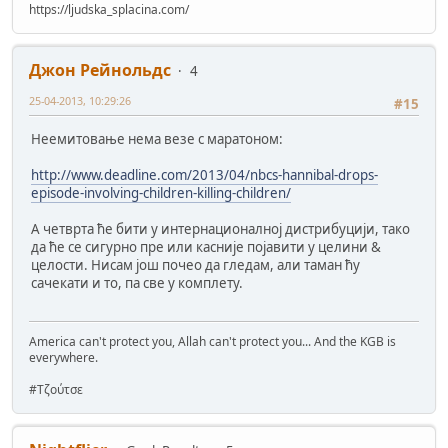
https://ljudska_splacina.com/
Джон Рейнольдс
4
25-04-2013, 10:29:26
#15
Неемитовање нема везе с маратоном:
http://www.deadline.com/2013/04/nbcs-hannibal-drops-
episode-involving-children-killing-children/
А четврта ће бити у интернационалној дистрибуцији, тако
да ће се сигурно пре или касније појавити у целини &
целости. Нисам још почео да гледам, али таман ћу
сачекати и то, па све у комплету.
America can't protect you, Allah can't protect you... And the KGB is
everywhere.
#Τζούτσε