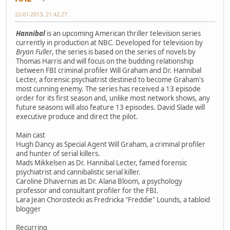
22-01-2013, 21:42:27
Hannibal
is an upcoming American thriller television series
currently in production at NBC. Developed for television by
Bryan Fuller
, the series is based on the series of novels by
Thomas Harris and will focus on the budding relationship
between FBI criminal profiler Will Graham and Dr. Hannibal
Lecter, a forensic psychiatrist destined to become Graham's
most cunning enemy. The series has received a 13 episode
order for its first season and, unlike most network shows, any
future seasons will also feature 13 episodes. David Slade will
executive produce and direct the pilot.
Main cast
Hugh Dancy as Special Agent Will Graham, a criminal profiler
and hunter of serial killers.
Mads Mikkelsen as Dr. Hannibal Lecter, famed forensic
psychiatrist and cannibalistic serial killer.
Caroline Dhavernas as Dr. Alana Bloom, a psychology
professor and consultant profiler for the FBI.
Lara Jean Chorostecki as Fredricka "Freddie" Lounds, a tabloid
blogger
Recurring