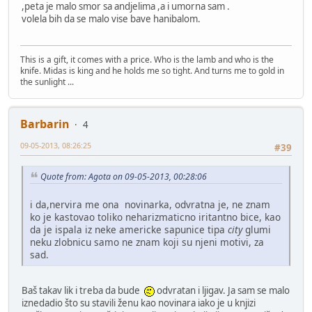
,peta je malo smor sa andjelima ,a i umorna sam .
volela bih da se malo vise bave hanibalom.
This is a gift, it comes with a price. Who is the lamb and who is the
knife. Midas is king and he holds me so tight. And turns me to gold in
the sunlight ...
Barbarin
4
09-05-2013, 08:26:25
#39
Quote from: Agota on 09-05-2013, 00:28:06
i da,nervira me ona novinarka, odvratna je, ne znam
ko je kastovao toliko neharizmaticno iritantno bice, kao
da je ispala iz neke americke sapunice tipa
city
glumi
neku zlobnicu samo ne znam koji su njeni motivi, za
sad.
Baš takav lik i treba da bude
odvratan i ljigav. Ja sam se malo
iznedadio što su stavili ženu kao novinara iako je u knjizi