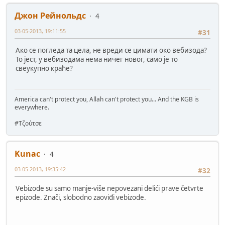
Джон Рейнольдс
4
03-05-2013, 19:11:55
#31
Ако се погледа та цела, не вреди се цимати око вебизода?
То јест, у вебизодама нема ничег новог, само је то
свеукупно краће?
America can't protect you, Allah can't protect you... And the KGB is
everywhere.
#Τζούτσε
Kunac
4
03-05-2013, 19:35:42
#32
Vebizode su samo manje-više nepovezani delići prave četvrte
epizode. Znači, slobodno zaoviđi vebizode.