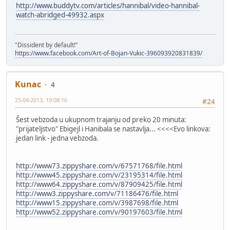
http://www.buddytv.com/articles/hannibal/video-hannibal-
watch-abridged-49932.aspx
"Dissident by default!"
https://www.facebook.com/Art-of-Bojan-Vukic-396093920831839/
Kunac
4
25-04-2013, 19:08:16
#24
Šest vebzoda u ukupnom trajanju od preko 20 minuta:
"prijateljstvo" Ebigejl i Hanibala se nastavlja... <<<<Evo linkova:
jedan link - jedna vebzoda.
http://www73.zippyshare.com/v/67571768/file.html
http://www45.zippyshare.com/v/23195314/file.html
http://www64.zippyshare.com/v/87909425/file.html
http://www3.zippyshare.com/v/71186476/file.html
http://www15.zippyshare.com/v/3987698/file.html
http://www52.zippyshare.com/v/90197603/file.html