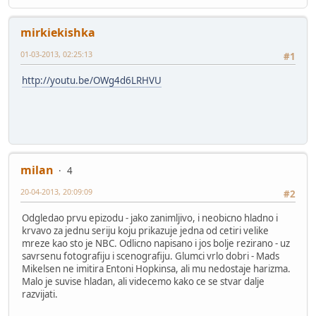
mirkiekishka
01-03-2013, 02:25:13
#1
http://youtu.be/OWg4d6LRHVU
milan
4
20-04-2013, 20:09:09
#2
Odgledao prvu epizodu - jako zanimljivo, i neobicno hladno i
krvavo za jednu seriju koju prikazuje jedna od cetiri velike
mreze kao sto je NBC. Odlicno napisano i jos bolje rezirano - uz
savrsenu fotografiju i scenografiju. Glumci vrlo dobri - Mads
Mikelsen ne imitira Entoni Hopkinsa, ali mu nedostaje harizma.
Malo je suvise hladan, ali videcemo kako ce se stvar dalje
razvijati.