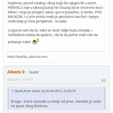
hopkinsa, pored ostalog i zbog toga što njegov lik u ovom
PRIKVELU nije u takvoj poziciji niti situaciji da se otvoreno kezi i
kliberi, nego je pritajen, lukav, igra iz pozadine, iz senke, POD
MASKOM, i u tom smislu mads je apsolutno savršen: njegov
underplay je čista genijalnost - za sada.
a siguran sam da će, kako se stvari dalje budu odvijale, i
hanibalova maska da spadne, i da će da počne malo više da
pokazuje zube!
https://ljudska_splacina.com/
Albedo 0
Guest
23-04-2013, 17:37:07
#5
Quote from: Kunac on 20-04-2013, 22:20:19
Druga i treća epizoda su bolje od prve. Hanibal je sada
na pauzi zbog Bostona.