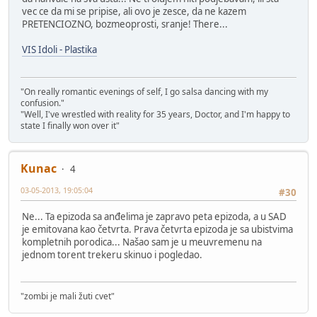
vec ce da mi se pripise, ali ovo je zesce, da ne kazem
PRETENCIOZNO, bozmeoprosti, sranje! There...
VIS Idoli - Plastika
"On really romantic evenings of self, I go salsa dancing with my
confusion."
"Well, I've wrestled with reality for 35 years, Doctor, and I'm happy to
state I finally won over it"
Kunac
4
03-05-2013, 19:05:04
#30
Ne... Ta epizoda sa anđelima je zapravo peta epizoda, a u SAD
je emitovana kao četvrta. Prava četvrta epizoda je sa ubistvima
kompletnih porodica... Našao sam je u meuvremenu na
jednom torent trekeru skinuo i pogledao.
"zombi je mali žuti cvet"