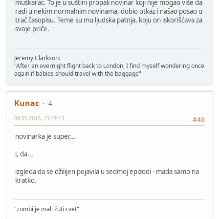
muškarac. To je u suštini propali novinar koji nije mogao više da
radi u nekim normalnim novinama, dobio otkaz i našao posao u
trač časopisu. Teme su mu ljudska patnja, koju on iskorišćava za
svoje priče.
Jeremy Clarkson:
"After an overnight flight back to London, I find myself wondering once
again if babies should travel with the baggage"
Kunac
4
09-05-2013, 15:49:13
#40
novinarka je super...
i, da...
izgleda da se džilijen pojavila u sedmoj epizodi - mada samo na
kratko.
"zombi je mali žuti cvet"