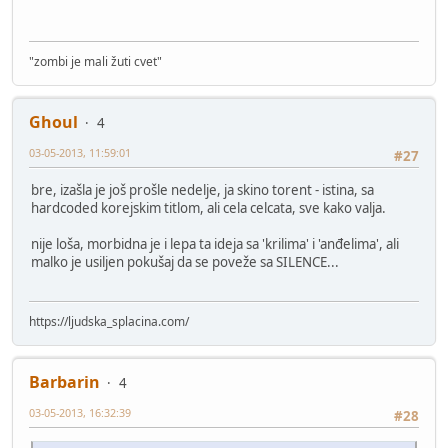
"zombi je mali žuti cvet"
Ghoul
4
03-05-2013, 11:59:01
#27
bre, izašla je još prošle nedelje, ja skino torent - istina, sa
hardcoded korejskim titlom, ali cela celcata, sve kako valja.
nije loša, morbidna je i lepa ta ideja sa 'krilima' i 'anđelima', ali
malko je usiljen pokušaj da se poveže sa SILENCE...
https://ljudska_splacina.com/
Barbarin
4
03-05-2013, 16:32:39
#28