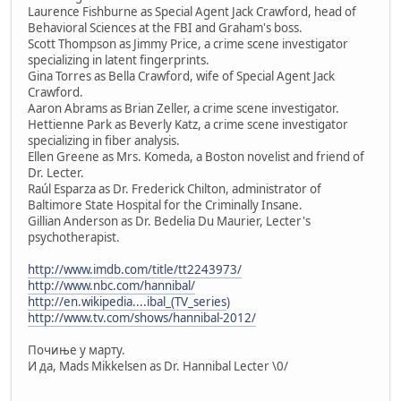
Laurence Fishburne as Special Agent Jack Crawford, head of
Behavioral Sciences at the FBI and Graham's boss.
Scott Thompson as Jimmy Price, a crime scene investigator
specializing in latent fingerprints.
Gina Torres as Bella Crawford, wife of Special Agent Jack
Crawford.
Aaron Abrams as Brian Zeller, a crime scene investigator.
Hettienne Park as Beverly Katz, a crime scene investigator
specializing in fiber analysis.
Ellen Greene as Mrs. Komeda, a Boston novelist and friend of
Dr. Lecter.
Raúl Esparza as Dr. Frederick Chilton, administrator of
Baltimore State Hospital for the Criminally Insane.
Gillian Anderson as Dr. Bedelia Du Maurier, Lecter's
psychotherapist.
http://www.imdb.com/title/tt2243973/
http://www.nbc.com/hannibal/
http://en.wikipedia....ibal_(TV_series
)
http://www.tv.com/shows/hannibal-2012/
Почиње у марту.
И да, Mads Mikkelsen as Dr. Hannibal Lecter \0/