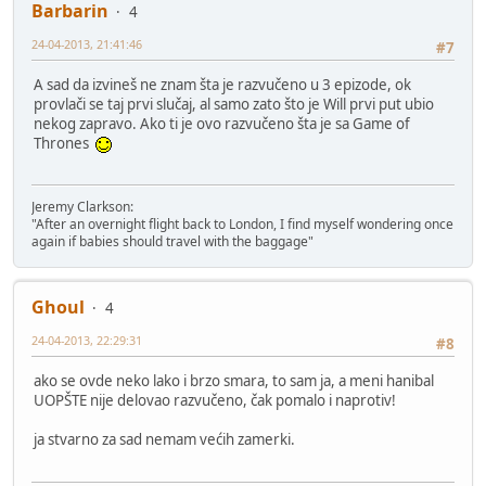
Barbarin
4
24-04-2013, 21:41:46
#7
A sad da izvineš ne znam šta je razvučeno u 3 epizode, ok
provlači se taj prvi slučaj, al samo zato što je Will prvi put ubio
nekog zapravo. Ako ti je ovo razvučeno šta je sa Game of
Thrones
Jeremy Clarkson:
"After an overnight flight back to London, I find myself wondering once
again if babies should travel with the baggage"
Ghoul
4
24-04-2013, 22:29:31
#8
ako se ovde neko lako i brzo smara, to sam ja, a meni hanibal
UOPŠTE nije delovao razvučeno, čak pomalo i naprotiv!
ja stvarno za sad nemam većih zamerki.