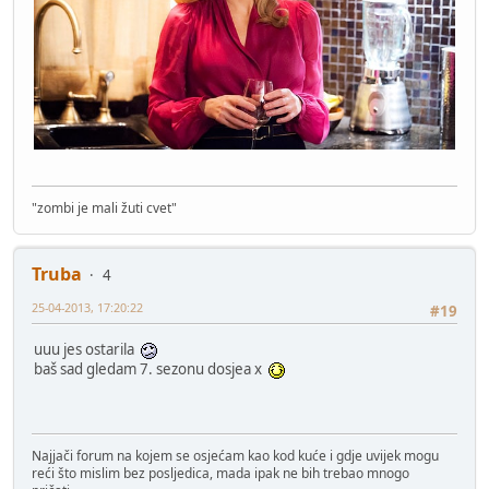
"zombi je mali žuti cvet"
Truba
4
25-04-2013, 17:20:22
#19
uuu jes ostarila
baš sad gledam 7. sezonu dosjea x
Najjači forum na kojem se osjećam kao kod kuće i gdje uvijek mogu
reći što mislim bez posljedica, mada ipak ne bih trebao mnogo