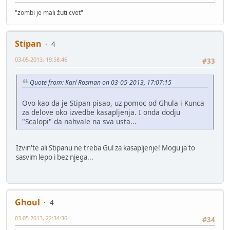
"zombi je mali žuti cvet"
Stipan
4
03-05-2013, 19:58:46
#33
Quote from: Karl Rosman on 03-05-2013, 17:07:15
Ovo kao da je Stipan pisao, uz pomoc od Ghula i Kunca
za delove oko izvedbe kasapljenja. I onda dodju
"Scalopi" da nahvale na sva usta...
Izvin'te ali Stipanu ne treba Gul za kasapljenje! Mogu ja to
sasvim lepo i bez njega...
Ghoul
4
03-05-2013, 22:34:36
#34