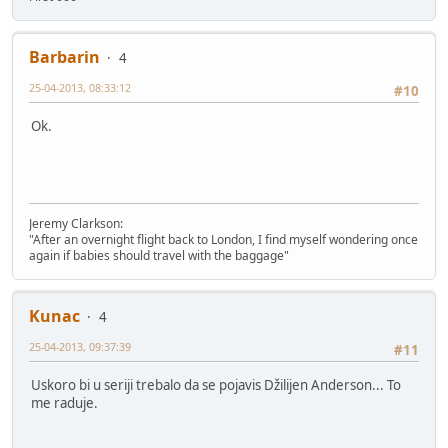
Barbarin
4
25-04-2013, 08:33:12
#10
Ok.
Jeremy Clarkson:
"After an overnight flight back to London, I find myself wondering once
again if babies should travel with the baggage"
Kunac
4
25-04-2013, 09:37:39
#11
Uskoro bi u seriji trebalo da se pojavis Džilijen Anderson... To
me raduje.