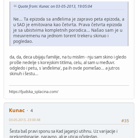
Quote from: Kunac on 03-05-2013, 19:05:04
Ne... Ta epizoda sa anđelima je zapravo peta epizoda, a
u SAD je emitovana kao četvrta. Prava četvrta epizoda
je sa ubistvima kompletnih porodica... Našao sam je u
meuvremenu na jednom torent trekeru skinuo i
pogledao.
da, da, deca ubijaju familije, na tu mislim - nju sam skino i gledo
prošle nedelje s korejskim titlima, celu, al sam u međuvr.
odgledo i petu, s 'anđelima', pa ih ovde pomešao... a jutros
skinuh i šestu...
https://ljudska_splacina.com/
Kunac
4
03-05-2013, 23:00:48
#35
Šesta baš pravi sponu sa Kad jaganjci utihnu. Uz varijacije i
prekombinacije, naravno, ali je uticaj očigledan.