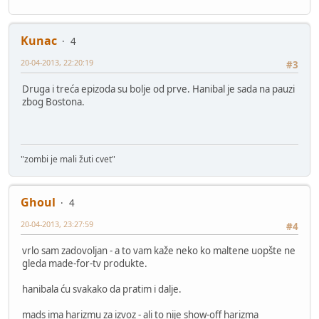
Kunac
4
20-04-2013, 22:20:19
#3
Druga i treća epizoda su bolje od prve. Hanibal je sada na pauzi
zbog Bostona.
"zombi je mali žuti cvet"
Ghoul
4
20-04-2013, 23:27:59
#4
vrlo sam zadovoljan - a to vam kaže neko ko maltene uopšte ne
gleda made-for-tv produkte.
hanibala ću svakako da pratim i dalje.
mads ima harizmu za izvoz - ali to nije show-off harizma