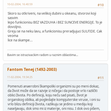
10-02-2004, 16:40:59
#10
Skoro su otkriveni, na velikoj dubini u okeanu, stvorovi koji
sasvim
lepo funkcionisu BEZ VAZDUHA i BEZ SUNCEVE ENERGIJE. To je
dovoljno.
Greju se na neku lavu, a funkcionisu preradjujuci SULFIDE. Cak
veoma
lice na skampe...
Bavim se istrazivackim radom u raznim oblastima...
Fantom Tenej (1492-2003)
11-02-2004, 19:34:25
#11
Pomenuti anaerobni škampoliki organizmi su po meni dokaz,
da život može da se razvije iz ničega i da postoje vrlo različiti
oblici života. Po definiciji, koju neču sad pisati, život je
organskog oblika, ali pogledajte kompjuterske viruse, i oni su
vrlo blizu definiciji života, razlikuju se jedino u mediju koji
naseljavaju, dok smo mi iz materije, oni nisu. I dok ovo pišem,