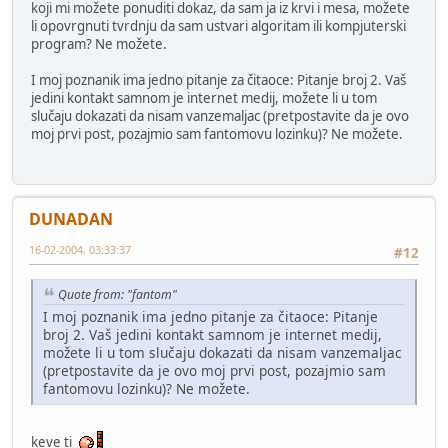
koji mi možete ponuditi dokaz, da sam ja iz krvi i mesa, možete
li opovrgnuti tvrdnju da sam ustvari algoritam ili kompjuterski
program? Ne možete.
I moj poznanik ima jedno pitanje za čitaoce: Pitanje broj 2. Vaš
jedini kontakt samnom je internet medij, možete li u tom
slučaju dokazati da nisam vanzemaljac (pretpostavite da je ovo
moj prvi post, pozajmio sam fantomovu lozinku)? Ne možete.
DUNADAN
16-02-2004, 03:33:37
#12
Quote from: "fantom"
I moj poznanik ima jedno pitanje za čitaoce: Pitanje
broj 2. Vaš jedini kontakt samnom je internet medij,
možete li u tom slučaju dokazati da nisam vanzemaljac
(pretpostavite da je ovo moj prvi post, pozajmio sam
fantomovu lozinku)? Ne možete.
keve ti