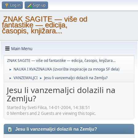
Log in
Sign up
ZNAK SAGITE — više od
fantastike — edicija,
časopis, knjižara...
Main Menu
ZNAK SAGITE — više od fantastike — edicija, časopis, knjižara...
NAUKA I KVAZINAUKA (izvorište inspiracije za mnoga SF dela)
►
VANZEMALJCI
Jesu li vanzemaljci dolazili na Zemlju?
►
►
Jesu li vanzemaljci dolazili na
Zemlju?
Started by Sveti Filica, 14-01-2004, 14:38:51
0 Members and 2 Guests are viewing this topic.
Jesu li vanzemaljci dolazili na Zemlju?