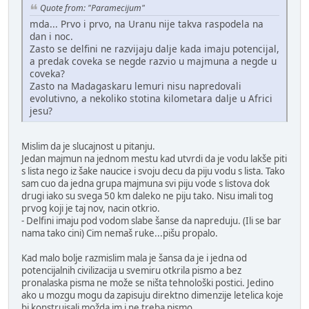
Quote from: "Paramecijum"
mda... Prvo i prvo, na Uranu nije takva raspodela na
dan i noc.
Zasto se delfini ne razvijaju dalje kada imaju potencijal,
a predak coveka se negde razvio u majmuna a negde u
coveka?
Zasto na Madagaskaru lemuri nisu napredovali
evolutivno, a nekoliko stotina kilometara dalje u Africi
jesu?
Mislim da je slucajnost u pitanju.
Jedan majmun na jednom mestu kad utvrdi da je vodu lakše piti
s lista nego iz šake naucice i svoju decu da piju vodu s lista. Tako
sam cuo da jedna grupa majmuna svi piju vode s listova dok
drugi iako su svega 50 km daleko ne piju tako. Nisu imali tog
prvog koji je taj nov, nacin otkrio.
- Delfini imaju pod vodom slabe šanse da napreduju. (Ili se bar
nama tako cini) Cim nemaš ruke...pišu propalo.
Kad malo bolje razmislim mala je šansa da je i jedna od
potencijalnih civilizacija u svemiru otkrila pismo a bez
pronalaska pisma ne može se ništa tehnološki postici. Jedino
ako u mozgu mogu da zapisuju direktno dimenzije letelica koje
bi konstruisali možda im i ne treba pismo.