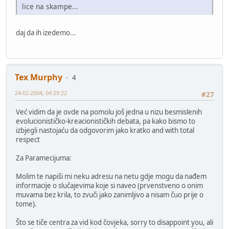
lice na skampe...
daj da ih izedemo...
Tex Murphy
4
24-02-2004, 04:29:22
#27
Već vidim da je ovde na pomolu još jedna u nizu besmislenih
evolucionističko-kreacionističkih debata, pa kako bismo to
izbjegli nastojaću da odgovorim jako kratko and with total
respect
Za Paramecijuma:
Molim te napiši mi neku adresu na netu gdje mogu da nađem
informacije o slučajevima koje si naveo (prvenstveno o onim
muvama bez krila, to zvuči jako zanimljivo a nisam čuo prije o
tome).
Što se tiče centra za vid kod čovjeka, sorry to disappoint you, ali