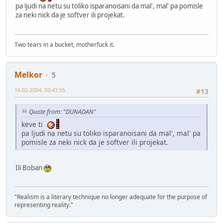
pa ljudi na netu su toliko isparanoisani da mal', mal' pa pomisle
za neki nick da je softver ili projekat.
Two tears in a bucket, motherfuck it.
Melkor
5
16-02-2004, 03:41:55
#13
Quote from: "DUNADAN"
keve ti
pa ljudi na netu su toliko isparanoisani da mal', mal' pa
pomisle za neki nick da je softver ili projekat.
Ili Boban
"Realism is a literary technique no longer adequate for the purpose of
representing reality."