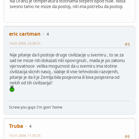
Na Uranu je temperatura stotinama stepeni ispod nule. Nista
svesno tamo ne moze da postoji, niti ima potrebu da postoji.
eric cartman
4
14-01-2004, 23:58:31
#5
Nije pitanje da li postoje druge civilizacije u svemiru , to se za
sad ne moze niti dokazati niti opovrgnuti , mada je po zakonu
vjerovatnoce velika mogucnost da u svemiru ima stotine
civilizacija slicnih nasoj , slabije ili vise tehnoloski razvijenih,
pitanje je da li je Zemlja bila posjecena ili biva posjecena od
nekih od tih civilizacija?
Screw you guys I'm goin' home
Truba
4
15-01-2004, 11:05:35
#6