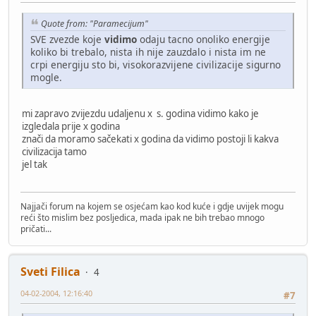
Quote from: "Paramecijum"
SVE zvezde koje
vidimo
odaju tacno onoliko energije
koliko bi trebalo, nista ih nije zauzdalo i nista im ne
crpi energiju sto bi, visokorazvijene civilizacije sigurno
mogle.
mi zapravo zvijezdu udaljenu x s. godina vidimo kako je
izgledala prije x godina
znači da moramo sačekati x godina da vidimo postoji li kakva
civilizacija tamo
jel tak
Najjači forum na kojem se osjećam kao kod kuće i gdje uvijek mogu
reći što mislim bez posljedica, mada ipak ne bih trebao mnogo
pričati...
Sveti Filica
4
04-02-2004, 12:16:40
#7