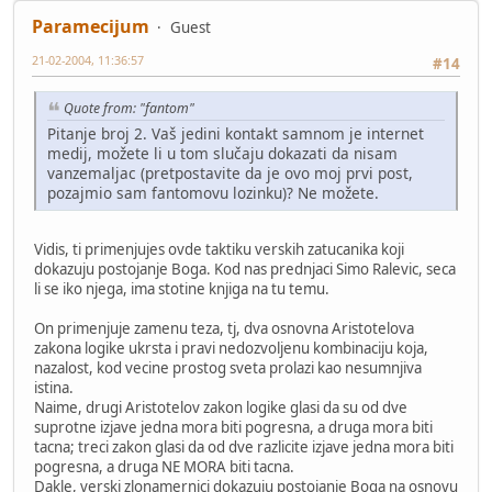
Paramecijum
Guest
21-02-2004, 11:36:57
#14
Quote from: "fantom"
Pitanje broj 2. Vaš jedini kontakt samnom je internet
medij, možete li u tom slučaju dokazati da nisam
vanzemaljac (pretpostavite da je ovo moj prvi post,
pozajmio sam fantomovu lozinku)? Ne možete.
Vidis, ti primenjujes ovde taktiku verskih zatucanika koji
dokazuju postojanje Boga. Kod nas prednjaci Simo Ralevic, seca
li se iko njega, ima stotine knjiga na tu temu.
On primenjuje zamenu teza, tj, dva osnovna Aristotelova
zakona logike ukrsta i pravi nedozvoljenu kombinaciju koja,
nazalost, kod vecine prostog sveta prolazi kao nesumnjiva
istina.
Naime, drugi Aristotelov zakon logike glasi da su od dve
suprotne izjave jedna mora biti pogresna, a druga mora biti
tacna; treci zakon glasi da od dve razlicite izjave jedna mora biti
pogresna, a druga NE MORA biti tacna.
Dakle, verski zlonamernici dokazuju postojanje Boga na osnovu