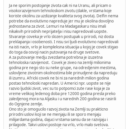
Ja ne sporim postojanje zivota cak ni na Uranu, ali pricam o
visokorazvijenom tehnoloskom zivotu (dakle, vrstama koje
koriste okolinu za uzdizanje kvaliteta svog zivota). Delfin nema
potrebe da evolutivno napreduje jer mu je okolina dovoljno
jednostavna za zivot. Lemuri na Madagaskaru nisu imali
nikakvih prirodnih neprijatelja i nisu napredovali uopste.
Stvaranje coveka je vrlo slozen postupak u prirodi, niz dosta
preklapanja i osobenosti. I nisu svi ljudi evolutivno napredovali
na isti nacin, vrlo je kompleksna situacija u kojoj je covek stigao
do toga da osvoji nacin putovanja na druge svetove.
A za putovanje medju zvezdama potrebna je izuzetna
tehnoloska razvijenost. Covek je ziveo na zemlji milionima
godina pre nego sto su neke grupe, na odredjenim mestima,
uslovljene zivotnim okolnostima bile prinudjene da napreduju
ili izumru. Africki covek ne bi ni za narednih milion godina
postao tehnoloski napredan. U Americi npr. uopste se nije
razvio ljudski zivot, vec su to potpomci zute rase koja je za
vreme velikog ledenog doba pre 12000 godina presla preko
zaledjenog mora na Aljasku i u narednih 200 godina se rasirili
do Ognjene zemlje.
Ono sto je omogucilo razvoj zivota na Zemlji su prakticno
prirodni uslovi koji se ne menjaju ili se sporo menjaju
milijardama godina, dajuci vrstama sansu da se razvijaju i
prilagode. Takvi uslovi postoje na vrlo, vrlo malo svetova.