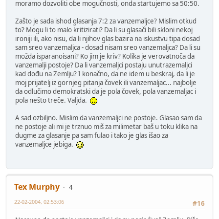
moramo dozvoliti obe mogučnosti, onda startujemo sa 50:50.
Zašto je sada ishod glasanja 7:2 za vanzemaljce? Mislim otkud
to? Mogu li to malo kritizirati? Da li su glasači bili skloni nekoj
ironiji ili, ako nisu, da li njihov glas bazira na iskustvu tipa dosad
sam sreo vanzemaljca - dosad nisam sreo vanzemaljca? Da li su
možda isparanoisani? Ko jim je kriv? Kolika je verovatnoča da
vanzemalji postoje? Da li vanzemaljci postaju unutrazemaljci
kad dođu na Zemlju? I konačno, da ne idem u beskraj, da li je
moj prijatelj iz gornjeg pitanja čovek ili vanzemaljac... najbolje
da odlučimo demokratski da je pola čovek, pola vanzemaljac i
pola nešto treče. Valjda.
A sad ozbiljno. Mislim da vanzemaljci ne postoje. Glasao sam da
ne postoje ali mi je trznuo miš za milimetar baš u toku klika na
dugme za glasanje pa sam fulao i tako je glas išao za
vanzemaljce jebiga.
Tex Murphy
4
22-02-2004, 02:53:06
#16