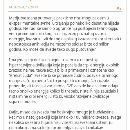
14-01-2004, 19:28:49
#2
Medjuzvezdana putovanja prakticno nisu moguca osim u
eksperimentalne svrhe u trajanju po nekoliko desetina hiljada
godina. Ne radi se samo o ogranicenju postojecih tehnologija,
vec i primenom bilo kog, pa i najveceg poznatog izvora
energije, kvazara... ali do tog najblizeg kvazara mi koristeci cak i
nepostojecu anihilaciju ne mozemo stici za brze od milion
godina. Ko moze da izvede tako dugo putovanje?
Ima jedan lep dokaz da nigde u svemiru ne postoji
hiperrazvijena civilizacija koja je pocela da crpi energiju okolnih
zvezda: naime, takva akcija bi bila primecena i oznacena kao
"efekat čuda": zvezde bi se ponasale čudno, odavale bi mnogo
manje zračenja nego što to po spektru mogu, čak i gasile
ponegde, ali takvih stvari nema, SVE zvezde koje vidimo odaju
tacno onoliko energije koliko bi trebalo, nista ih nije zauzdalo i
nista im ne crpi energiju sto bi, visokorazvijene civilizacije
sigurno mogle.
Dalje, misao da zvezda ima beskrajno mnogo je budalastina.
Recimo u nasoj galaksiji koja ima oko 100 milijardi zvezda, svega
nekoliko desetina hiljada nisu visestruki zvezdani sistemi (u
cijim okolinama su toliko promenljivi uslovi da nikakav