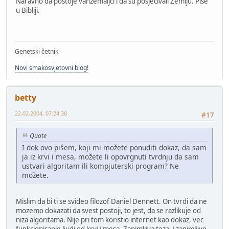
Naravno da postoje vanzemaljci i da su posjećivali Zemlju. Piše
u Bibliji.
Genetski četnik
Novi smakosvjetovni blog!
betty
22-02-2004, 07:24:38
#17
Quote
I dok ovo pišem, koji mi možete ponuditi dokaz, da sam
ja iz krvi i mesa, možete li opovrgnuti tvrdnju da sam
ustvari algoritam ili kompjuterski program? Ne
možete.
Mislim da bi ti se svideo filozof Daniel Dennett. On tvrdi da ne
mozemo dokazati da svest postoji, to jest, da se razlikuje od
niza algoritama. Nije pri tom koristio internet kao dokaz, vec