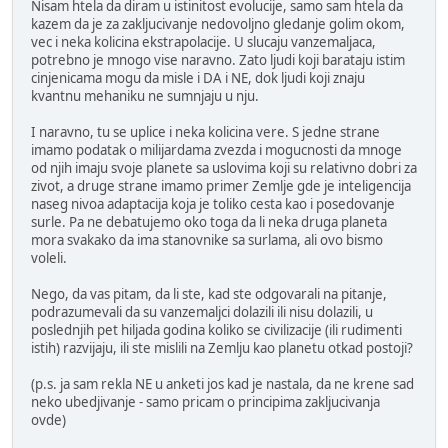
Nisam htela da diram u istinitost evolucije, samo sam htela da
kazem da je za zakljucivanje nedovoljno gledanje golim okom,
vec i neka kolicina ekstrapolacije. U slucaju vanzemaljaca,
potrebno je mnogo vise naravno. Zato ljudi koji barataju istim
cinjenicama mogu da misle i DA i NE, dok ljudi koji znaju
kvantnu mehaniku ne sumnjaju u nju.
I naravno, tu se uplice i neka kolicina vere. S jedne strane
imamo podatak o milijardama zvezda i mogucnosti da mnoge
od njih imaju svoje planete sa uslovima koji su relativno dobri za
zivot, a druge strane imamo primer Zemlje gde je inteligencija
naseg nivoa adaptacija koja je toliko cesta kao i posedovanje
surle. Pa ne debatujemo oko toga da li neka druga planeta
mora svakako da ima stanovnike sa surlama, ali ovo bismo
voleli.
Nego, da vas pitam, da li ste, kad ste odgovarali na pitanje,
podrazumevali da su vanzemaljci dolazili ili nisu dolazili, u
poslednjih pet hiljada godina koliko se civilizacije (ili rudimenti
istih) razvijaju, ili ste mislili na Zemlju kao planetu otkad postoji?
(p.s. ja sam rekla NE u anketi jos kad je nastala, da ne krene sad
neko ubedjivanje - samo pricam o principima zakljucivanja
ovde)