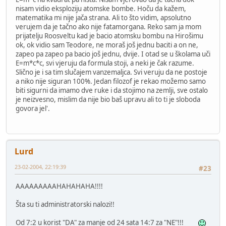
nisam vidio eksploziju atomske bombe. Hoču da kažem,
matematika mi nije jača strana. Ali to što vidim, apsolutno
verujem da je tačno ako nije fatamorgana. Reko sam ja mom
prijatelju Roosveltu kad je bacio atomsku bombu na Hirošimu
ok, ok vidio sam Teodore, ne moraš još jednu baciti a on ne,
zapeo pa zapeo pa bacio još jednu, dvije. I otad se u školama uči
E=m*c*c, svi vjeruju da formula stoji, a neki je čak razume.
Slično je i sa tim slučajem vanzemaljca. Svi veruju da ne postoje
a niko nije siguran 100%. Jedan filozof je rekao možemo samo
biti sigurni da imamo dve ruke i da stojimo na zemlji, sve ostalo
je neizvesno, mislim da nije bio baš upravu ali to ti je sloboda
govora jel'.
Lurd
23-02-2004, 22:19:39
#23
AAAAAAAAAHAHAHAHA!!!!
Šta su ti administratorski nalozi!!
Od 7:2 u korist "DA" za manje od 24 sata 14:7 za "NE"!!!