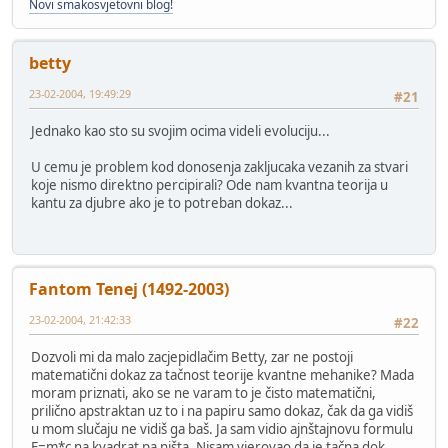
Novi smakosvjetovni blog!
betty
23-02-2004, 19:49:29
#21
Jednako kao sto su svojim ocima videli evoluciju...
U cemu je problem kod donosenja zakljucaka vezanih za stvari
koje nismo direktno percipirali? Ode nam kvantna teorija u
kantu za djubre ako je to potreban dokaz...
Fantom Tenej (1492-2003)
23-02-2004, 21:42:33
#22
Dozvoli mi da malo zacjepidlačim Betty, zar ne postoji
matematični dokaz za tačnost teorije kvantne mehanike? Mada
moram priznati, ako se ne varam to je čisto matematični,
prilično apstraktan uz to i na papiru samo dokaz, čak da ga vidiš
u mom slučaju ne vidiš ga baš. Ja sam vidio ajnštajnovu formulu
E=m*c na kvadrat pa ništa. Nisam vjerovao da je tačna dok