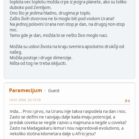
toplota vec toplotu možda crpe iz jezgra planete, ako su toliko
duboko pod Zemljom.
Ono što je jedima hladno, drugima je toplo.
Zašto živih stvorova ne bi moglo biti pod vodom Urana?
Na jednoj polovini Urana non stop je dan, na drugoj non-stop
noc.
Tamo gde je dan, možda bi se nešto živo moglo naci.
Možda su uslovi života na kraju svemira apsolutno drukčiji od
našeg.
Možda postoje i druge dimenzije.
Ništa od tog ne treba iskljuciti.
Paramecijum
Guest
14-01-2004, 20:19:29
#4
mda... Prvo i prvo, na Uranu nije takva raspodela na dan i noc.
Zasto se delfini ne razvijaju dalje kada imaju potencijal, a
predak coveka se negde razvio u majmuna a negde u coveka?
Zasto na Madagaskaru lemuri nisu napredovali evolutivno, a
nekoliko stotina kilometara dalje u Africi jesu?