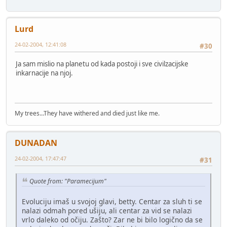
Lurd
24-02-2004, 12:41:08
#30
Ja sam mislio na planetu od kada postoji i sve civilzacijske
inkarnacije na njoj.
My trees...They have withered and died just like me.
DUNADAN
24-02-2004, 17:47:47
#31
Quote from: "Paramecijum"
Evoluciju imaš u svojoj glavi, betty. Centar za sluh ti se
nalazi odmah pored ušiju, ali centar za vid se nalazi
vrlo daleko od očiju. Zašto? Zar ne bi bilo logično da se