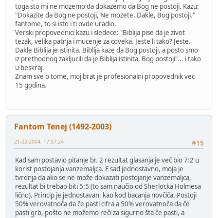
toga sto mi ne mozemo da dokazemo da Bog ne postoji. Kazu:
"Dokazite da Bog ne postoji, Ne mozete. Dakle, Bog postoji."
fantome, to si isto i ti ovde uradio.
Verski propovednici kazu i sledece: "Biblija pise da je zivot
tezak, velika patnja i mucenje za coveka. Jeste li tako? Jeste.
Dakle Biblija je istinita. Biblija kaze da Bog postoji, a posto smo
iz prethodnog zakljucili da je Biblija istinita, Bog postoji"... i tako
u beskraj.
Znam sve o tome, moj brat je profesionalni propovednik vec
15 godina.
Fantom Tenej (1492-2003)
21-02-2004, 17:07:24
#15
Kad sam postavio pitanje br. 2 rezultat glasanja je več bio 7:2 u
korist postojanja vanzemaljca. E sad jednostavno, moja je
tvrdnja da ako se ne može dokazati postojanje vanzemaljca,
rezultat bi trebao biti 5:5 (to sam naučio od Sherlocka Holmesa
lično). Princip je jednostavan, kao kod bacanja novčiča. Postoji
50% verovatnoča da če pasti cifra a 50% verovatnoča da če
pasti grb, pošto ne možemo reči za sigurno šta če pasti, a