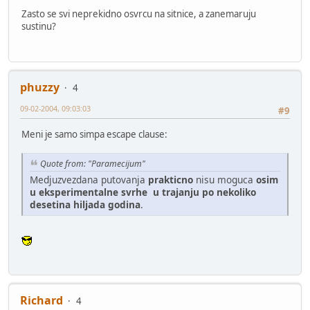
Zasto se svi neprekidno osvrcu na sitnice, a zanemaruju
sustinu?
phuzzy
4
09-02-2004, 09:03:03
#9
Meni je samo simpa escape clause:
Quote from: "Paramecijum"
Medjuzvezdana putovanja
prakticno
nisu moguca
osim
u eksperimentalne svrhe u trajanju po nekoliko
desetina hiljada godina
.
Richard
4