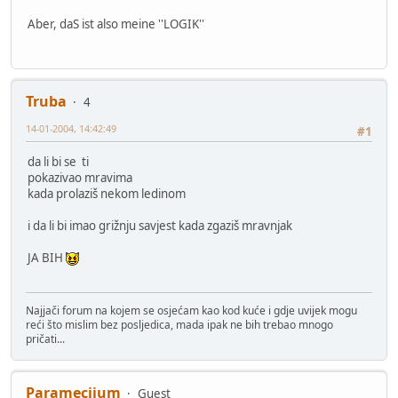
Aber, daS ist also meine ''LOGIK''
Truba
4
14-01-2004, 14:42:49
#1
da li bi se ti
pokazivao mravima
kada prolaziš nekom ledinom
i da li bi imao grižnju savjest kada zgaziš mravnjak
JA BIH
Najjači forum na kojem se osjećam kao kod kuće i gdje uvijek mogu
reći što mislim bez posljedica, mada ipak ne bih trebao mnogo
pričati...
Paramecijum
Guest