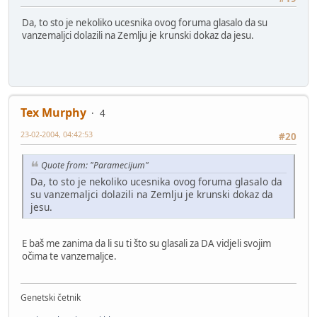
Da, to sto je nekoliko ucesnika ovog foruma glasalo da su
vanzemaljci dolazili na Zemlju je krunski dokaz da jesu.
Tex Murphy
4
23-02-2004, 04:42:53
#20
Quote from: "Paramecijum"
Da, to sto je nekoliko ucesnika ovog foruma glasalo da
su vanzemaljci dolazili na Zemlju je krunski dokaz da
jesu.
E baš me zanima da li su ti što su glasali za DA vidjeli svojim
očima te vanzemaljce.
Genetski četnik