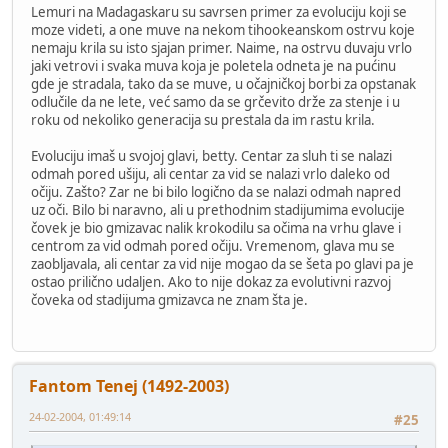
Lemuri na Madagaskaru su savrsen primer za evoluciju koji se
moze videti, a one muve na nekom tihookeanskom ostrvu koje
nemaju krila su isto sjajan primer. Naime, na ostrvu duvaju vrlo
jaki vetrovi i svaka muva koja je poletela odneta je na pućinu
gde je stradala, tako da se muve, u očajničkoj borbi za opstanak
odlučile da ne lete, već samo da se grčevito drže za stenje i u
roku od nekoliko generacija su prestala da im rastu krila.
Evoluciju imaš u svojoj glavi, betty. Centar za sluh ti se nalazi
odmah pored ušiju, ali centar za vid se nalazi vrlo daleko od
očiju. Zašto? Zar ne bi bilo logično da se nalazi odmah napred
uz oči. Bilo bi naravno, ali u prethodnim stadijumima evolucije
čovek je bio gmizavac nalik krokodilu sa očima na vrhu glave i
centrom za vid odmah pored očiju. Vremenom, glava mu se
zaobljavala, ali centar za vid nije mogao da se šeta po glavi pa je
ostao prilično udaljen. Ako to nije dokaz za evolutivni razvoj
čoveka od stadijuma gmizavca ne znam šta je.
Fantom Tenej (1492-2003)
24-02-2004, 01:49:14
#25