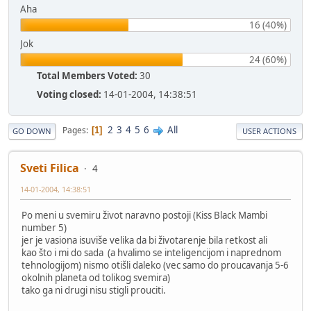
Aha
16 (40%)
Jok
24 (60%)
Total Members Voted:
30
Voting closed:
14-01-2004, 14:38:51
2
3
4
5
6
All
Pages
1
GO DOWN
USER ACTIONS
Sveti Filica
4
14-01-2004, 14:38:51
Po meni u svemiru život naravno postoji (Kiss Black Mambi
number 5)
jer je vasiona isuviše velika da bi životarenje bila retkost ali
kao što i mi do sada (a hvalimo se inteligencijom i naprednom
tehnologijom) nismo otišli daleko (vec samo do proucavanja 5-6
okolnih planeta od tolikog svemira)
tako ga ni drugi nisu stigli prouciti.