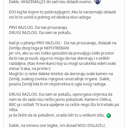
Dakle, VANZEMALJCI do sad nisu dolazili ovamo.
EVO log'ke kojom to potkrepljujem: Ako bi vanzemaljci dolazili
oni bi to ucinili iz jednog od sledeca dva razloga:
PRVI RAZLOG: Da nas proucavaju.
DRUGI RAZLOG: Da nam se pokažu.
Kad je u pitanju PRVI RAZLOG - Da nas proucavaju, dolazak na
Zemlju zbog toga je NEPOTREBAN!
Jer oni, ako su vec toliko sposobni da prevaljuju toliki prostor
da bi nas proucili, sigurno mogu da nas skeniraju i s velikih
razdaljina. (Kao Amerikanci koji su mogli sa satelita videti svaki
metar Iraka, na primer)
Mogli bi i iz neke daleke letelice da skeniraju svaki kamen na
Zemlji, svakog coveka i njegove unutrašnje organe. Dakle,
poseta Zemlji bila bi im nepotrebna iz ugla ovog razloga.
DRUGI RAZLOG: Da nam se pokažu, opovrgava cinjenica da
nam se do sada nisu nešto javno pokazivali. Kamere CNN-a,
BBC-ja i ostlaih TV kuca upaljene su cešće nego što bi trebalo pa
ništa.
Ja da želim da se pokažem, uradio bih to u velikom stilu.
Dakle, na osnovu ove logike, oni dosad NISU DOLAZILI.