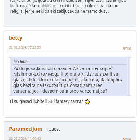
funkcionisanje ljudi od krvi i mesa. Zanimljiva teza, i zanimljivo
koliko ga je komplikovano pobiti. I to je prilicno daleko od
religije, jer je neki daleki zakljucak da nemamo dusu.
betty
22-02-2004, 07:25:55
#18
Quote
Zašto je sada ishod glasanja 7:2 za vanzemaljce?
Mislim otkud to? Mogu li to malo kritizirati? Da li su
glasači bili skloni nekoj ironiji ili, ako nisu, da li njihov
glas bazira na iskustvu tipa dosad sam sreo
vanzemaljca - dosad nisam sreo vanzemaljca?
Ili su glasaci ljubitelji SF i fantasy zanra?
Paramecijum
Guest
22-02-2004, 11:00:42
#19