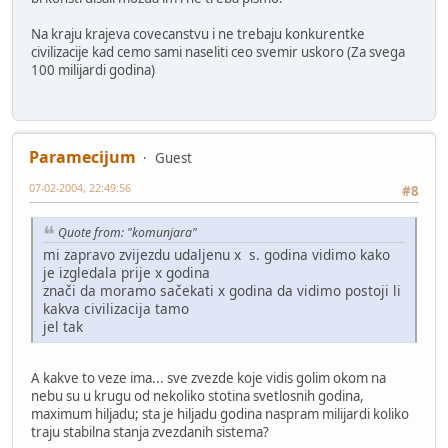
Na kraju krajeva covecanstvu i ne trebaju konkurentke
civilizacije kad cemo sami naseliti ceo svemir uskoro (Za svega
100 milijardi godina)
Paramecijum
Guest
07-02-2004, 22:49:56
#8
Quote from: "komunjara"
mi zapravo zvijezdu udaljenu x s. godina vidimo kako
je izgledala prije x godina
znači da moramo sačekati x godina da vidimo postoji li
kakva civilizacija tamo
jel tak
A kakve to veze ima... sve zvezde koje vidis golim okom na
nebu su u krugu od nekoliko stotina svetlosnih godina,
maximum hiljadu; sta je hiljadu godina naspram milijardi koliko
traju stabilna stanja zvezdanih sistema?