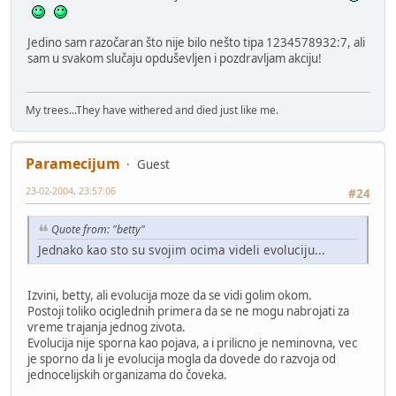
Jedino sam razočaran što nije bilo nešto tipa 1234578932:7, ali
sam u svakom slučaju opduševljen i pozdravljam akciju!
My trees...They have withered and died just like me.
Paramecijum
Guest
23-02-2004, 23:57:06
#24
Quote from: "betty"
Jednako kao sto su svojim ocima videli evoluciju...
Izvini, betty, ali evolucija moze da se vidi golim okom.
Postoji toliko ociglednih primera da se ne mogu nabrojati za
vreme trajanja jednog zivota.
Evolucija nije sporna kao pojava, a i prilicno je neminovna, vec
je sporno da li je evolucija mogla da dovede do razvoja od
jednocelijskih organizama do čoveka.