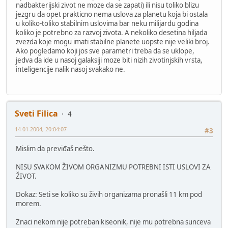
nadbakterijski zivot ne moze da se zapati) ili nisu toliko blizu
jezgru da opet prakticno nema uslova za planetu koja bi ostala
u koliko-toliko stabilnim uslovima bar neku milijardu godina
koliko je potrebno za razvoj zivota. A nekoliko desetina hiljada
zvezda koje mogu imati stabilne planete uopste nije veliki broj.
Ako pogledamo koji jos sve parametri treba da se uklope,
jedva da ide u nasoj galaksiji moze biti nizih zivotinjskih vrsta,
inteligencije nalik nasoj svakako ne.
Sveti Filica
4
14-01-2004, 20:04:07
#3
Mislim da previđaš nešto.
NISU SVAKOM ŽIVOM ORGANIZMU POTREBNI ISTI USLOVI ZA
ŽIVOT.
Dokaz: Seti se koliko su živih organizama pronašli 11 km pod
morem.
Znaci nekom nije potreban kiseonik, nije mu potrebna sunceva