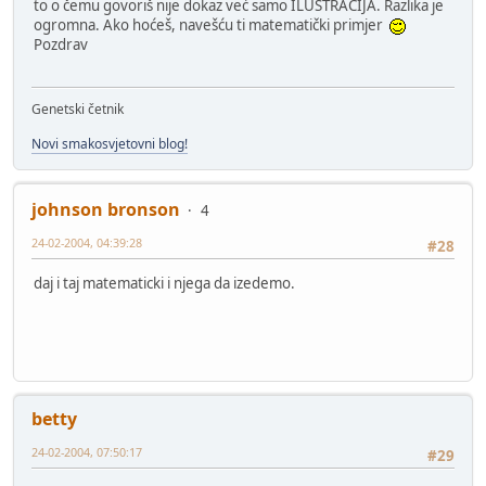
to o čemu govoriš nije dokaz već samo ILUSTRACIJA. Razlika je
ogromna. Ako hoćeš, navešću ti matematički primjer
Pozdrav
Genetski četnik
Novi smakosvjetovni blog!
johnson bronson
4
24-02-2004, 04:39:28
#28
daj i taj matematicki i njega da izedemo.
betty
24-02-2004, 07:50:17
#29