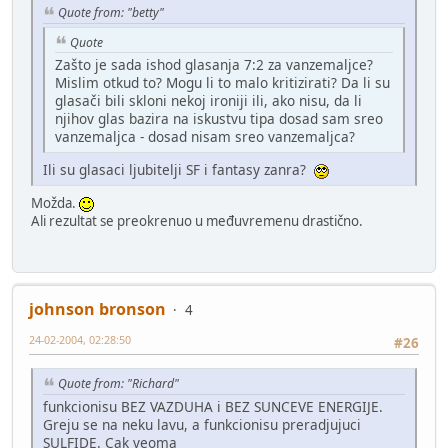
Quote from: "betty"
Quote
Zašto je sada ishod glasanja 7:2 za vanzemaljce?
Mislim otkud to? Mogu li to malo kritizirati? Da li su
glasači bili skloni nekoj ironiji ili, ako nisu, da li
njihov glas bazira na iskustvu tipa dosad sam sreo
vanzemaljca - dosad nisam sreo vanzemaljca?
Ili su glasaci ljubitelji SF i fantasy zanra?
Možda.
Ali rezultat se preokrenuo u međuvremenu drastično.
johnson bronson
4
24-02-2004, 02:28:50
#26
Quote from: "Richard"
funkcionisu BEZ VAZDUHA i BEZ SUNCEVE ENERGIJE.
Greju se na neku lavu, a funkcionisu preradjujuci
SULFIDE. Cak veoma