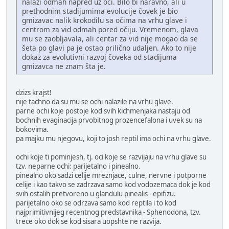
nalazi odmah napred uz oči. Bilo bi naravno, ali u
prethodnim stadijumima evolucije čovek je bio
gmizavac nalik krokodilu sa očima na vrhu glave i
centrom za vid odmah pored očiju. Vremenom, glava
mu se zaobljavala, ali centar za vid nije mogao da se
šeta po glavi pa je ostao prilično udaljen. Ako to nije
dokaz za evolutivni razvoj čoveka od stadijuma
gmizavca ne znam šta je.
dzizs krajst!
nije tachno da su mu se ochi nalazile na vrhu glave.
parne ochi koje postoje kod svih kichmenjaka nastaju od
bochnih evaginacija prvobitnog prozencefalona i uvek su na
bokovima.
pa majku mu njegovu, koji to josh reptil ima ochi na vrhu glave.
ochi koje ti pominjesh, tj. oci koje se razvijaju na vrhu glave su
tzv. neparne ochi: parijetalno i pinealno.
pinealno oko sadzi celije mreznjace, culne, nervne i potporne
celije i kao takvo se zadrzava samo kod vodozemaca dok je kod
svih ostalih pretvoreno u glandulu pinealis - epifizu.
parijetalno oko se odrzava samo kod reptila i to kod
najprimitivnijeg recentnog predstavnika - Sphenodona, tzv.
trece oko dok se kod sisara uopshte ne razvija.