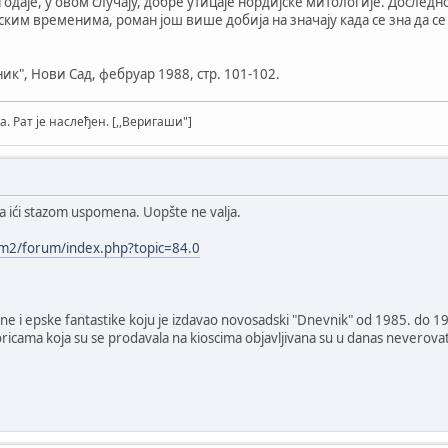
 одаје, у овом случају, добре утицаје нордијске митологије. Доследн
ким временима, роман још више добија на значају када се зна да с
вник", Нови Сад, фебруар 1988, стр. 101-102.
а. Рат је наслеђен. [,,Веригаши"]
ja ići stazom uspomena. Uopšte ne valja.
um2/forum/index.php?topic=84.0
aucne i epske fantastike koju je izdavao novosadski "Dnevnik" od 1985. do 1
koricama koja su se prodavala na kioscima objavljivana su u danas never