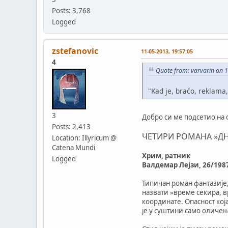
Posts: 3,768
Logged
zstefanovic
11-05-2013, 19:57:05
4
Quote from: varvarin on 
"Kad je, braćo, reklama,
3
Добро си ме подсетио на 
Posts: 2,413
ЧЕТИРИ РОМАНА »ДН
Location: Illyricum @
Catena Mundi
Хрим, ратник
Logged
Валдемар Лејзи, 26/198
Типичан роман фантазије,
назвати »време секира, в
координате. Опасност ко
је у суштини само оличењ