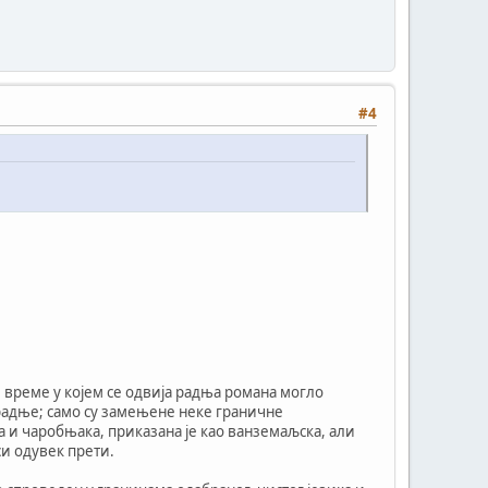
#4
е време у којем се одвија радња романа могло
 радње; само су замењене неке граничне
и чаробњака, приказана је као ванземаљска, али
си одувек прети.