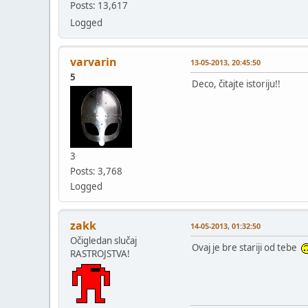
Posts: 13,617
Logged
varvarin
13-05-2013, 20:45:50
5
Deco, čitajte istoriju!!
3
Posts: 3,768
Logged
zakk
14-05-2013, 01:32:50
Očigledan slučaj
Ovaj je bre stariji od tebe
RASTROJSTVA!