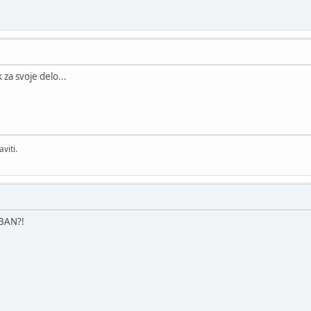
k za svoje delo...
viti.
OBAN?!