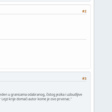
#2
#3
veden u granicama odabranog, čistog jezika i uzbudljive
 Lejzi krije domaći autor kome je ovo prvenac."