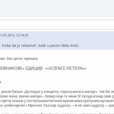
11-05-2013, 12:14:50
 treba da je reklama!', kaže u pesmi Mika Antić.
ово. Ево целог приказа.
ЕВНИКОВЕ« ЕДИЦИЈЕ »»SCIENCE FICTION««
7.
 рекли бисмо. Доследно у концепту »прича мача и магије«. Чак би с
реме мача, време магије«. Оквир који га чини SF лелуја изнад саме
ја прети земљи у постапокалиптичким временима препуним мутаната 
е »уобичајеног« Мрачног Зла које људској — и не само људској — ра