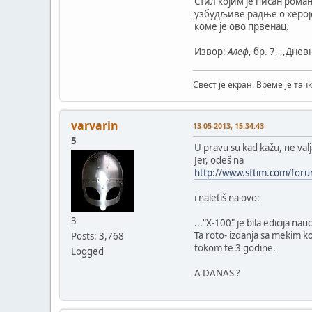
Стил којим је писан роман
узбудљиве радње о херојс
коме је ово првенац.
Извор:
Алеф
, бр. 7, ,,Дне
Свест је екран. Време је тачк
varvarin
13-05-2013, 15:34:43
5
U pravu su kad kažu, ne val
Jer, odeš na
http://www.sftim.com/for
i naletiš na ovo:
3
..."X-100" je bila edicija n
Ta roto- izdanja sa mekim 
Posts: 3,768
tokom te 3 godine.
Logged
A DANAS ?