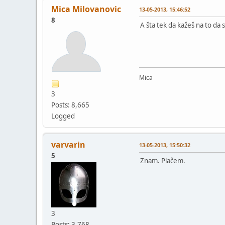
Mica Milovanovic
13-05-2013, 15:46:52
8
A šta tek da kažeš na to da
Mica
3
Posts: 8,665
Logged
varvarin
13-05-2013, 15:50:32
5
Znam. Plačem.
3
Posts: 3,768