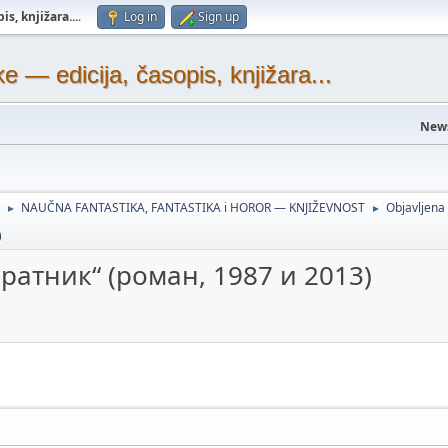
s, knjižara...
.
Log in
Sign up
— edicija, časopis, knjižara...
New
NAUČNA FANTASTIKA, FANTASTIKA i HOROR — KNJIŽEVNOST
Objavljen
►
►
)
ратник“ (роман, 1987 и 2013)