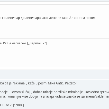
ве го левичар до левичара, ако мене питаш. Али о том потом.
а. Рат је наслеђен. [,,Веригаши"]
ba da je reklama!', kaže u pesmi Mika Antić. Pa zato:
n odaje, u ovom slučaju, dobre uticaje nordijske mitologije. Dosledno spro
a, roman još više dobija na značaju kada se zna da se iza imena Valdemar
LEF br.7 (1988.)