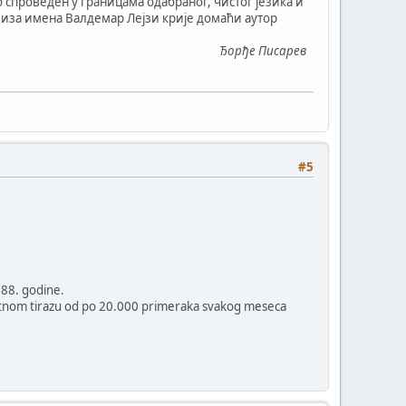
о спроведен у границама одабраног, чистог језика и
е иза имена Валдемар Лејзи крије домаћи аутор
Ђорђе Писарев
#5
988. godine.
ovatnom tirazu od po 20.000 primeraka svakog meseca