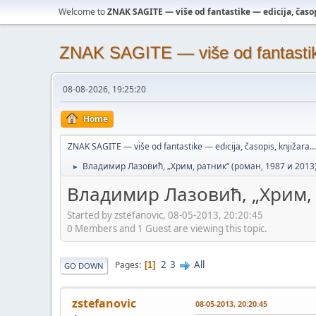
Welcome to
ZNAK SAGITE — više od fantastike — edicija, časopi
ZNAK SAGITE — više od fantastike 
08-08-2026, 19:25:20
Home
ZNAK SAGITE — više od fantastike — edicija, časopis, knjižara...
Владимир Лазовић, „Хрим, ратник“ (роман, 1987 и 2013
►
Владимир Лазовић, „Хрим, 
Started by zstefanovic, 08-05-2013, 20:20:45
0 Members and 1 Guest are viewing this topic.
2
3
All
Pages
1
GO DOWN
zstefanovic
08-05-2013, 20:20:45