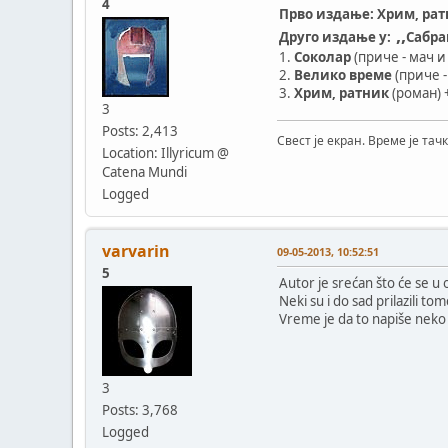
4
Прво издање:
Хрим, ра
,,
Друго издање у:
Сабра
1.
Соколар
(приче - мач 
2.
Велико време
(приче 
3.
Хрим, ратник
(роман) 
3
Posts: 2,413
Свест је екран. Време је тачк
Location: Illyricum @
Catena Mundi
Logged
varvarin
09-05-2013, 10:52:51
5
Autor je srećan što će se u
Neki su i do sad prilazili t
Vreme je da to napiše neko k
3
Posts: 3,768
Logged