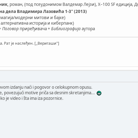
тник
,
роман, (под псеудонимом Валдемар Лејзи), X–100 SF едиција, Д
на дела Владимира Лазовића 1-3" (2013)
и магија/модерни митови и бајке)
- алтернативна историја и киберпанк)
+
Поговор
приређивача +
Библиографија
аутора
а. Рат је наслеђен. [,,Веригаши"]
 ovom izdanju naći i pogovor o celokupnom opusu.
ome, povezujući motive priča sa desnim skretanjima...
o je video i šta ima iza pozornice.