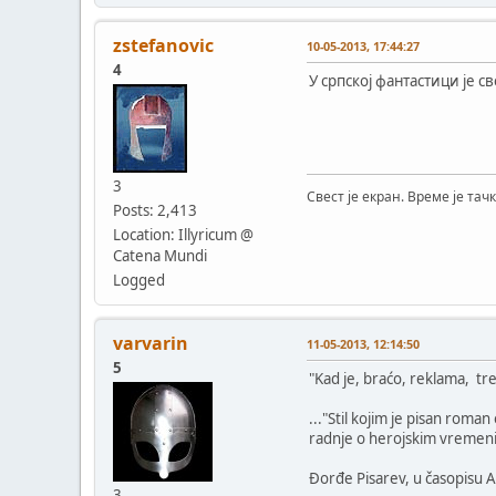
zstefanovic
10-05-2013, 17:44:27
4
У српској фантастици је с
3
Свест је екран. Време је тачк
Posts: 2,413
Location: Illyricum @
Catena Mundi
Logged
varvarin
11-05-2013, 12:14:50
5
"Kad je, braćo, reklama, tre
..."Stil kojim je pisan roma
radnje o herojskim vremenim
Đorđe Pisarev, u časopisu A
3