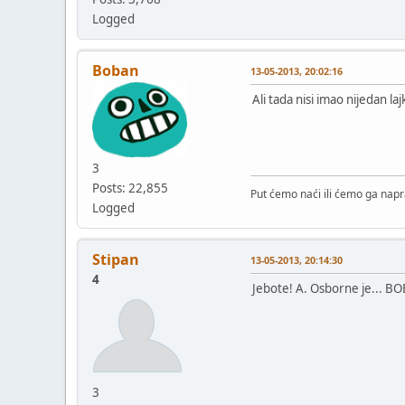
Logged
Boban
13-05-2013, 20:02:16
Ali tada nisi imao nijedan laj
3
Posts: 22,855
Put ćemo naći ili ćemo ga napra
Logged
Stipan
13-05-2013, 20:14:30
4
Jebote! A. Osborne je... B
3