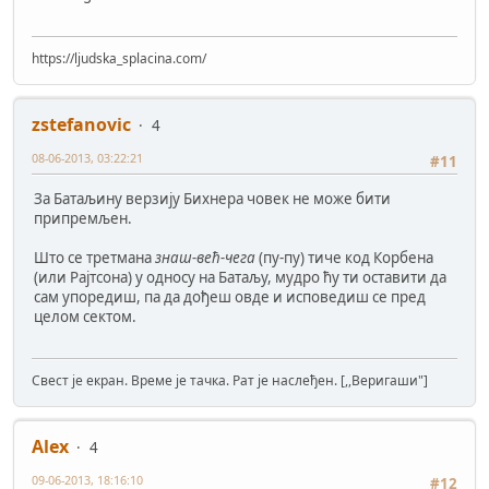
https://ljudska_splacina.com/
zstefanovic
4
08-06-2013, 03:22:21
#11
За Батаљину верзију Бихнера човек не може бити
припремљен.
Што се третмана
знаш-већ-чега
(пу-пу) тиче код Корбена
(или Рајтсона) у односу на Батаљу, мудро ћу ти оставити да
сам упоредиш, па да дођеш овде и исповедиш се пред
целом сектом.
Свест је екран. Време је тачка. Рат је наслеђен. [,,Веригаши"]
Alex
4
09-06-2013, 18:16:10
#12