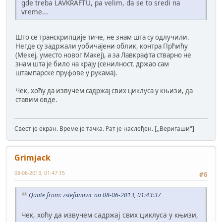
gde treba LAVKRAFTU, pa velim, da se to sredi na
vreme...
Што се транскрипције тиче, не знам шта су одлучили.
Негде су задржали уобичајени облик, контра Прћићу
(Мекеј, уместо новог Макеј), а за Лавкрафта стварно не
знам шта је било на крају (сенилност, држао сам
штампарске пруфове у рукама).
Чек, хоћу да извучем садржај свих циклуса у књизи, да
ставим овде.
Свест је екран. Време је тачка. Рат је наслеђен. [,,Веригаши"]
Grimjack
08-06-2013, 01:47:15
#6
Quote from: zstefanovic on 08-06-2013, 01:43:37
Чек, хоћу да извучем садржај свих циклуса у књизи,