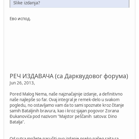
Slike izdanja?
Ево испод.
РЕЧ ИЗДАВАЧА (са Дарквудовог форума)
Jun 26, 2013,
Pored Malog Nema, naše najznačajnije izdanje, a definitivno
naše najlepše so far. Ovaj integral je remek-delo u svakom
pogledu, no ostavljamo vam da to sami spoznate kroz čitanje
samih Bataljinih bravura, kao i kroz sjajan pogovor Zorana
Đukanovića pod nazivom "Majstor peščanih satova: Dino
Batalja".
Od sutra možete naručiti ovo izdanje preko našeg sajta sa