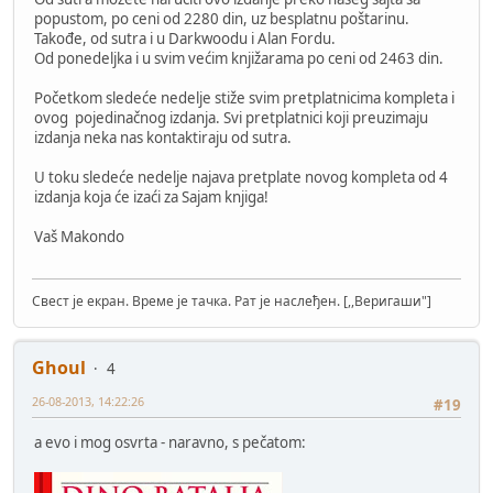
popustom, po ceni od 2280 din, uz besplatnu poštarinu.
Takođe, od sutra i u Darkwoodu i Alan Fordu.
Od ponedeljka i u svim većim knjižarama po ceni od 2463 din.
Početkom sledeće nedelje stiže svim pretplatnicima kompleta i
ovog pojedinačnog izdanja. Svi pretplatnici koji preuzimaju
izdanja neka nas kontaktiraju od sutra.
U toku sledeće nedelje najava pretplate novog kompleta od 4
izdanja koja će izaći za Sajam knjiga!
Vaš Makondo
Свест је екран. Време је тачка. Рат је наслеђен. [,,Веригаши"]
Ghoul
4
26-08-2013, 14:22:26
#19
a evo i mog osvrta - naravno, s pečatom: