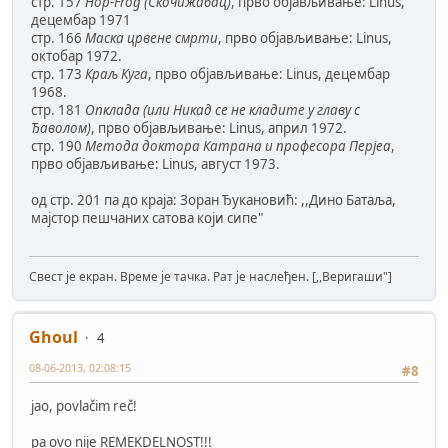
стр. 157
Hop-Frog (Скочижабац)
, прво објављивање: Linus,
децембар 1971
стр. 166
Маска црвене смрти
, прво објављивање: Linus,
октобар 1972.
стр. 173
Краљ Куга
, прво објављивање: Linus, децембар
1968.
стр. 181
Опклада (или Никад се не кладите у главу с
Ђаволом)
, прво објављивање: Linus, април 1972.
стр. 190
Метода доктора Катрана и професора Перјеа
,
прво објављивање: Linus, август 1973.
од стр. 201 па до краја: Зоран Ђукановић: ,,Дино Батаља,
мајстор пешчаних сатова који сипе"
Свест је екран. Време је тачка. Рат је наслеђен. [,,Веригаши"]
Ghoul
4
08-06-2013, 02:08:15
#8
jao, povlačim reč!
pa ovo nije REMEKDELNOST!!!