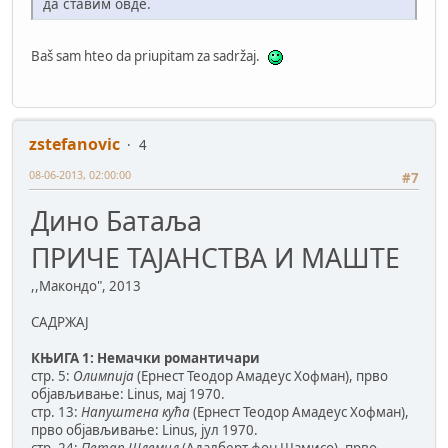
да ставим овде.
Baš sam hteo da priupitam za sadržaj.
zstefanovic
4
08-06-2013, 02:00:00
#7
Дино Батаља
ПРИЧЕ ТАЈАНСТВА И МАШТЕ
,,Макондо", 2013
САДРЖАЈ
КЊИГА 1: Немачки романтичари
стр. 5:
Олимпија
(Ернест Теодор Амадеус Хофман), прво
објављивање: Linus, мај 1970.
стр. 13:
Напуштена кућа
(Ернест Теодор Амадеус Хофман),
прво објављивање: Linus, јул 1970.
стр. 24:
Петар Шлемил
(Адалберт фон Шамисо), прво