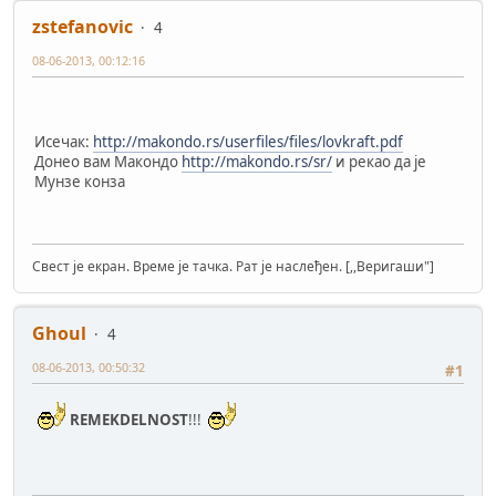
zstefanovic
4
08-06-2013, 00:12:16
Исечак:
http://makondo.rs/userfiles/files/lovkraft.pdf
Донео вам Макондо
http://makondo.rs/sr/
и рекао да је
Мунзе конза
Свест је екран. Време је тачка. Рат је наслеђен. [,,Веригаши"]
Ghoul
4
08-06-2013, 00:50:32
#1
REMEKDELNOST
!!!