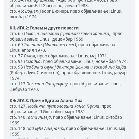
објављивањЕ: Il Giornalino, јануар 1983.
стр. 45:
Војцек
(Георг Бихнер), прво објављивање: Linus,
октобар 1974.
КЊИГА 2: Голем и друге повести
стр. 65
Пакост Ђаволова (средњовековна хроника)
, прво
објављивање: Linus, децембар 1969.
стр. 69
Totentanz (Мртвачки плес)
, прво објављивање:
Linus, април 1970.
стр. 77
Голем
, прво објављивање: Linus, мај 1971.
стр. 91
Погодба
, прво објављивање: Linus, новембар 1974.
стр. 98
Необични случај доктора Џекила и господина Хајда
(Роберт Луис Стивенсон), прво објављивање: Linus, јануар
1974.
стр. 113
Посвета Ловкрафту
, прво објављивање: Linus,
фебруар 1970.
КЊИГА 3: Приче Едгара Алана Поа
стр. 127
Необична пустоловина Ханса Пфала
, прво
објављивање: Il Giornalino, март 1981.
стр. 140
Госпа Лигеја
, прво објављивање: Linus, октобар
1969.
стр. 148
Пад куће Ашерових
, прво објављивање: Linus, мај
1969.