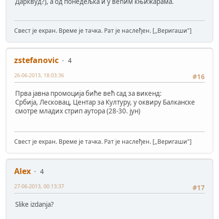
Дарквуд?), а од понедељка и у већим књижарама.
Свест је екран. Време је тачка. Рат је наслеђен. [,,Веригаши"]
zstefanovic
4
26-06-2013, 18:03:36
#16
Прва јавна промоција биће већ сад за викенд:
Србија, Лесковац, Центар за Културу, у оквиру Балканске
смотре младих стрип аутора (28-30. јун)
Свест је екран. Време је тачка. Рат је наслеђен. [,,Веригаши"]
Alex
4
27-06-2013, 00:13:37
#17
Slike izdanja?