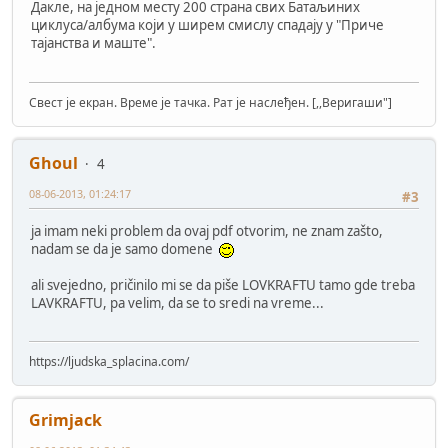
Дакле, на једном месту 200 страна свих Батаљиних
циклуса/албума који у ширем смислу спадају у "Приче
тајанства и маште".
Свест је екран. Време је тачка. Рат је наслеђен. [,,Веригаши"]
Ghoul
4
08-06-2013, 01:24:17
#3
ja imam neki problem da ovaj pdf otvorim, ne znam zašto,
nadam se da je samo domene
ali svejedno, pričinilo mi se da piše LOVKRAFTU tamo gde treba
LAVKRAFTU, pa velim, da se to sredi na vreme...
https://ljudska_splacina.com/
Grimjack