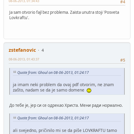
08-06-2013, 01:34:43
#4
Ja sam otvorio fajl bez problema. Zaista unutra stoji 'Posveta
Lovkraftu'.
zstefanovic
4
08-06-2013, 01:43:37
#5
Quote from: Ghoul on 08-06-2013, 01:24:17
ja imam neki problem da ovaj pdf otvorim, ne znam
zašto, nadam se da je samo domene
До тебе је, јер си се одрекао Христа. Мени ради нормално.
Quote from: Ghoul on 08-06-2013, 01:24:17
ali svejedno, pričinilo mi se da piše LOVKRAFTU tamo