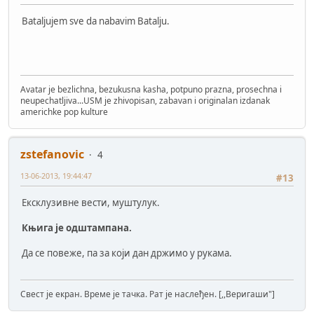
Bataljujem sve da nabavim Batalju.
Avatar je bezlichna, bezukusna kasha, potpuno prazna, prosechna i
neupechatljiva...USM je zhivopisan, zabavan i originalan izdanak
americhke pop kulture
zstefanovic
4
13-06-2013, 19:44:47
#13
Ексклузивне вести, муштулук.
Књига је одштампана.
Да се повеже, па за који дан држимо у рукама.
Свест је екран. Време је тачка. Рат је наслеђен. [,,Веригаши"]