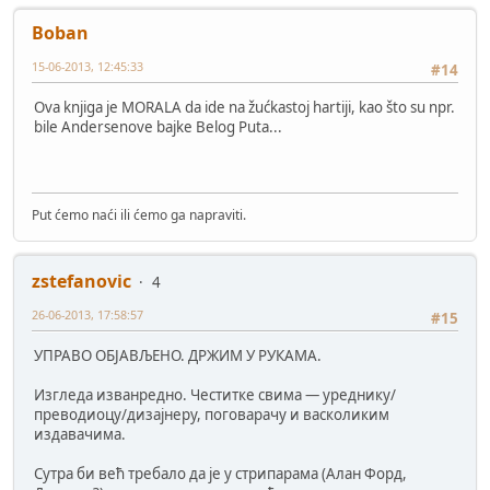
Boban
15-06-2013, 12:45:33
#14
Ova knjiga je MORALA da ide na žućkastoj hartiji, kao što su npr.
bile Andersenove bajke Belog Puta...
Put ćemo naći ili ćemo ga napraviti.
zstefanovic
4
26-06-2013, 17:58:57
#15
УПРАВО ОБЈАВЉЕНО. ДРЖИМ У РУКАМА.
Изгледа изванредно. Честитке свима — уреднику/
преводиоцу/дизајнеру, поговарачу и васколиким
издавачима.
Сутра би већ требало да је у стрипарама (Алан Форд,