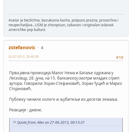
Avatar je bezlichna, bezukusna kasha, potpuno prazna, prosechna i
neupechatljiva...USM je zhivopisan, zabavan i originalan izdanak
americhke pop kulture
zstefanovic
4
02-07-2013, 20:40:30
#18
Прва јавна промоција Малог Нема и Батаље одржана у
Лесковцу, 28. јуна, на 15. балканској смотри младих стрип
аутора. Говорили Зоран Стефановић, Зоран Туцић и Марко
Стојановић.
Публику чиниле колеге и љубитељи из десетак земаља.
Реакције - дивне.
Quote from: Alex on 27-06-2013, 00:13:37