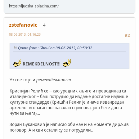
https://ljudska_splacina.com/
zstefanovic
4
08-06-2013, 01:16:23
#2
Quote from: Ghoul on 08-06-2013, 00:50:32
REMEKDELNOST
!!!
Уз све то је и
ремекодељаност
.
Кристијан Релић се -- као уредник књиге и преводилац са
италијанског -- баш потрудио да издање достигне највише
културне стандарде (Кришћн Релик је иначе изванредан
археолог и опасан познавалац стрипова, још ћете доста
чути за њега)...
Зоран Ђукановић је написао обиман и на моменте дирљив
поговор. А и сви остали су се потрудили...