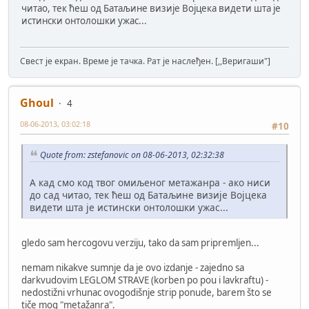
читао, тек ћеш од Батаљине визије Војцека видети шта је
истински онтолошки ужас...
Свест је екран. Време је тачка. Рат је наслеђен. [,,Веригаши"]
Ghoul
4
08-06-2013, 03:02:18
#10
Quote from: zstefanovic on 08-06-2013, 02:32:38
А кад смо код твог омиљеног метажанра - ако ниси
до сад читао, тек ћеш од Батаљине визије Војцека
видети шта је истински онтолошки ужас...
gledo sam hercogovu verziju, tako da sam pripremljen...
nemam nikakve sumnje da je ovo izdanje - zajedno sa
darkvudovim LEGLOM STRAVE (korben po pou i lavkraftu) -
nedostižni vrhunac ovogodišnje strip ponude, barem što se
tiče mog "metažanra".