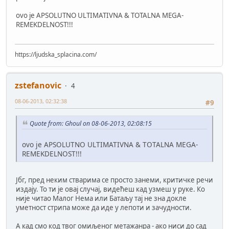
ovo je APSOLUTNO ULTIMATIVNA & TOTALNA MEGA-
REMEKDELNOST!!!
https://ljudska_splacina.com/
zstefanovic
4
08-06-2013, 02:32:38
#9
Quote from: Ghoul on 08-06-2013, 02:08:15
ovo je APSOLUTNO ULTIMATIVNA & TOTALNA MEGA-
REMEKDELNOST!!!
Јбг, пред неким стварима се просто занеми, критичке речи
издају. То ти је овај случај, видећеш кад узмеш у руке. Ко
није читао Малог Нема или Батаљу тај не зна докле
уметност стрипа може да иде у лепоти и зачудности.
А кад смо код твог омиљеног метажанра - ако ниси до сад