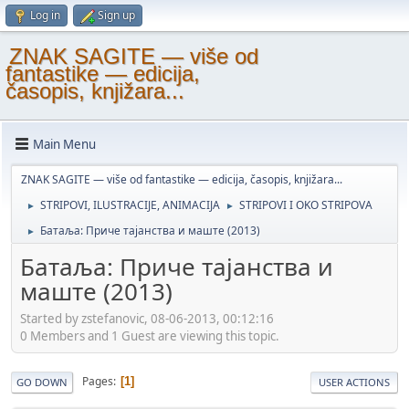
Log in
Sign up
ZNAK SAGITE — više od
fantastike — edicija,
časopis, knjižara...
Main Menu
ZNAK SAGITE — više od fantastike — edicija, časopis, knjižara...
STRIPOVI, ILUSTRACIJE, ANIMACIJA
STRIPOVI I OKO STRIPOVA
►
►
Батаља: Приче тајанства и маште (2013)
►
Батаља: Приче тајанства и
маште (2013)
Started by zstefanovic, 08-06-2013, 00:12:16
0 Members and 1 Guest are viewing this topic.
Pages
1
GO DOWN
USER ACTIONS