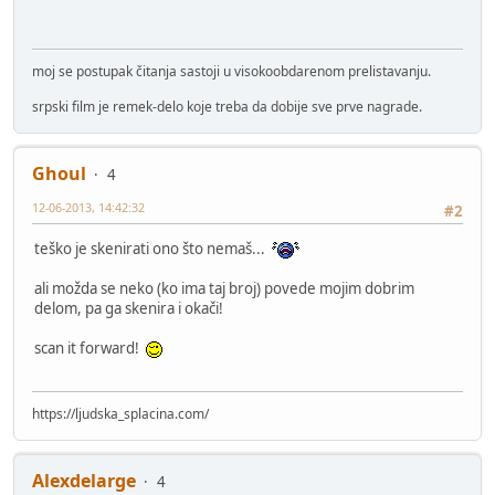
moj se postupak čitanja sastoji u visokoobdarenom prelistavanju.
srpski film je remek-delo koje treba da dobije sve prve nagrade.
Ghoul
4
12-06-2013, 14:42:32
#2
teško je skenirati ono što nemaš...
ali možda se neko (ko ima taj broj) povede mojim dobrim
delom, pa ga skenira i okači!
scan it forward!
https://ljudska_splacina.com/
Alexdelarge
4