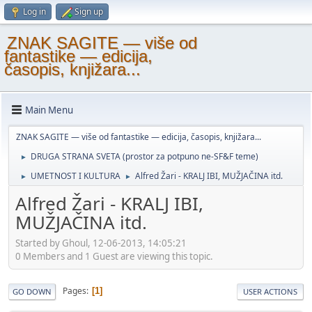
Log in
Sign up
ZNAK SAGITE — više od
fantastike — edicija,
časopis, knjižara...
Main Menu
ZNAK SAGITE — više od fantastike — edicija, časopis, knjižara...
DRUGA STRANA SVETA (prostor za potpuno ne-SF&F teme)
►
UMETNOST I KULTURA
Alfred Žari - KRALJ IBI, MUŽJAČINA itd.
►
►
Alfred Žari - KRALJ IBI,
MUŽJAČINA itd.
Started by Ghoul, 12-06-2013, 14:05:21
0 Members and 1 Guest are viewing this topic.
Pages
1
GO DOWN
USER ACTIONS