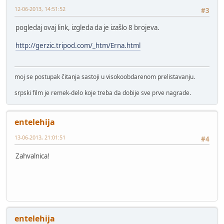
12-06-2013, 14:51:52
#3
pogledaj ovaj link, izgleda da je izašlo 8 brojeva.
http://gerzic.tripod.com/_htm/Erna.html
moj se postupak čitanja sastoji u visokoobdarenom prelistavanju.
srpski film je remek-delo koje treba da dobije sve prve nagrade.
entelehija
13-06-2013, 21:01:51
#4
Zahvalnica!
entelehija