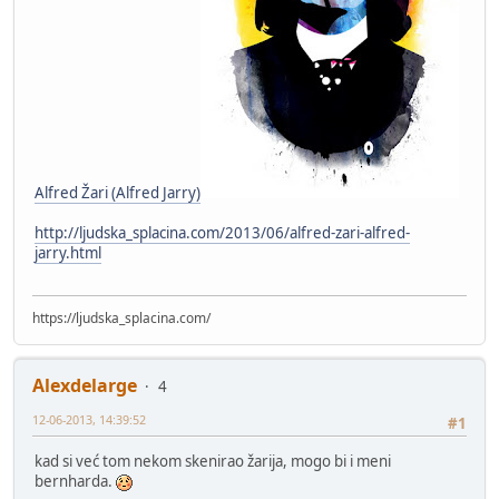
Alfred Žari (Alfred Jarry)
http://ljudska_splacina.com/2013/06/alfred-zari-alfred-
jarry.html
https://ljudska_splacina.com/
Alexdelarge
4
12-06-2013, 14:39:52
#1
kad si već tom nekom skenirao žarija, mogo bi i meni
bernharda.