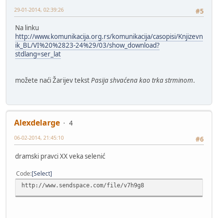
29-01-2014, 02:39:26
#5
Na linku
http://www.komunikacija.org.rs/komunikacija/casopisi/Knjizevn
ik_BL/VI%20%2823-24%29/03/show_download?
stdlang=ser_lat
možete naći Žarijev tekst
Pasija shvaćena kao trka strminom
.
Alexdelarge
4
06-02-2014, 21:45:10
#6
dramski pravci XX veka selenić
Code
Select
http://www.sendspace.com/file/v7h9g8