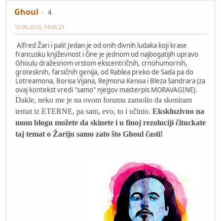
Ghoul
4
12-06-2013, 14:05:21
Alfred Žari i pali! Jedan je od onih divnih ludaka koji krase
francusku književnost i čine je jednom od najbogatijih upravo
Ghoulu dražesnom vrstom ekscentričnih, crnohumornih,
grotesknih, farsičnih genija, od Rablea preko de Sada pa do
Lotreamona, Borisa Vijana, Rejmona Kenoa i Bleza Sandrara (za
ovaj kontekst vredi "samo" njegov masterpis MORAVAGINE).
Dakle, neko me je na ovom forumu zamolio da skeniram
temat iz ETERNE, pa sam, evo, to i učinio.
Ekskluzivno na
mom blogu možete da skinete i u finoj rezoluciji čituckate
taj temat o Žariju samo zato što Ghoul časti!