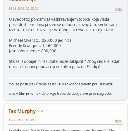
14-08-2008, 23:55:26
#25
U sveopstoj pomami za vaskrsavanjem topika koja vlada
poslednjih par dana ja sam se odlucio za ovaj. U tu svrhu sam
izvrsio i malo istrazivanje na google-u i evo kako stoje stvari:
Michael Myers ::5,020,000 jedinica
Freddy Krueger :: 1,460,000
Jason Voorhees :: 890,000
Sta se iz dobijenih rezultata moze zakljuciti? Zbog cega je jedan
obican kasapin popularniji nekoliko puta od Fredija?
moj se postupak čitanja sastoji u visokoobdarenom prelistavanju.
srpski film je remek-delo koje treba da dobije sve prve nagrade.
Tex Murphy
4
15-08-2008, 00:19:33
#26
Možda zato što je Fredi razmaženi nesposobni komedijaš koji