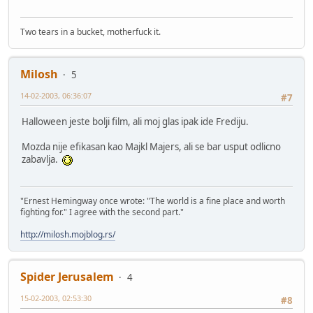
Two tears in a bucket, motherfuck it.
Milosh
5
14-02-2003, 06:36:07
#7
Halloween jeste bolji film, ali moj glas ipak ide Frediju.
Mozda nije efikasan kao Majkl Majers, ali se bar usput odlicno
zabavlja.
"Ernest Hemingway once wrote: "The world is a fine place and worth
fighting for." I agree with the second part."
http://milosh.mojblog.rs/
Spider Jerusalem
4
15-02-2003, 02:53:30
#8