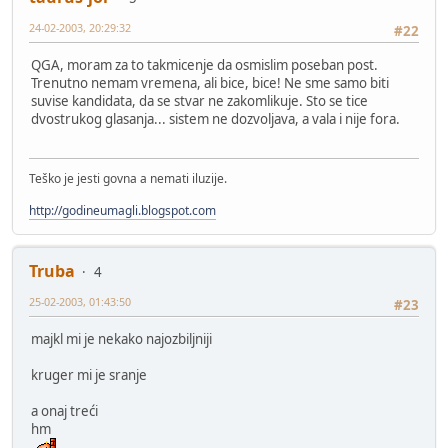
24-02-2003, 20:29:32
#22
QGA, moram za to takmicenje da osmislim poseban post.
Trenutno nemam vremena, ali bice, bice! Ne sme samo biti
suvise kandidata, da se stvar ne zakomlikuje. Sto se tice
dvostrukog glasanja... sistem ne dozvoljava, a vala i nije fora.
Teško je jesti govna a nemati iluzije.
http://godineumagli.blogspot.com
Truba
4
25-02-2003, 01:43:50
#23
majkl mi je nekako najozbiljniji
kruger mi je sranje
a onaj treći
hm