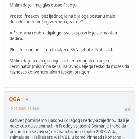
Mislim da je i moj glas otisao Frediju.
Prosto, freakovi bez ijednog lajna dijaloga postanu malo
dosadni posle nekog vremena, zar ne?
A Fredi ima i dobre dijaloge i sve skupa vrlo je sarmantan
dedica.
Plus, fucking hell... on ti dolazi u SAN, jebote. Nuff said.
Mislim da je u ovo glasanje savrseno mogao da udje i
Terminator (mislim na keca, naravno). Njega tesko da mozes da
razneses konvencionalnim teskim oruzjem.
QGA
4
19-02-2003, 16:34:04
#9
Kad vec pominjemo i Jason-a i dragog Freddy-a zajedno...da li je
neko cuo da se snima film Freddy vs Jason? Snimanje treba da
pocne ili da se zavrsi ( ne znam tacno ) krajem 2003. A da,
snimaju se i Hellraisers VII i VIII, u kome Pinhead ( konacno )