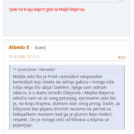
Ipak na kraju dajem glas za Majkl Majersa.
Albedo 0
Guest
28-08-2008, 18:21:15
#32
Quote from: "Harvester"
Možda zato što je Fredi razmaženi nesposobni
komedijaš koji nikako da začepi gubicu i mnogo više
trtlja nego što ubija? Daklem, njega sam odmah
izbacio, a u duelu između Džejsona i Majkla Majersa
odlučio sam se za ovog potonjeg, vjerovatno zato što
je, na kraju krajeva, duhovni otac ovog prvog. Inače, za
Džejsona kao pojavu (mislim naravno na period sa
hokejaškom maskom kad ga je glumio Kejn Hoder) -
respekt. On je mnogo veći od filmova u kojima se
pojavljuje.