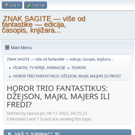
Log in
Sign up
ZNAK SAGITE — više od
fantastike — edicija,
časopis, knjižara...
Main Menu
ZNAK SAGITE — više od fantastike — edicija, časopis, knjižara...
FILMOVI, TV SERIJE, ANIMACIJE
FILMOVI
►
►
HOROR TRIO FANTASTIKUS: DŽEJSON, MAJKL MAJERS ILI FREDI?
►
HOROR TRIO FANTASTIKUS:
DŽEJSON, MAJKL MAJERS ILI
FREDI?
Started by taurus-jor, 09-11-2002, 04:55:23
0 Members and 1 Guest are viewing this topic.
VAŠ "LJUBIMAC" JE: