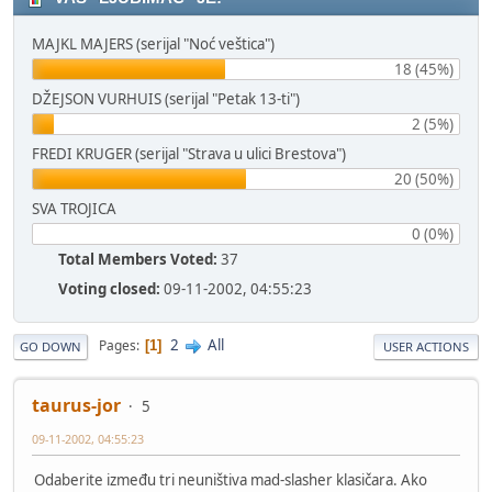
MAJKL MAJERS (serijal "Noć veštica")
18 (45%)
DŽEJSON VURHUIS (serijal "Petak 13-ti")
2 (5%)
FREDI KRUGER (serijal "Strava u ulici Brestova")
20 (50%)
SVA TROJICA
0 (0%)
Total Members Voted:
37
Voting closed:
09-11-2002, 04:55:23
2
All
Pages
1
GO DOWN
USER ACTIONS
taurus-jor
5
09-11-2002, 04:55:23
Odaberite između tri neuništiva mad-slasher klasičara. Ako