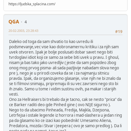
https://ljudska_splacina.com/
QGA
4
20-02-2003, 23:28:43
#19
Daleko od toga da sam shvatio to kao uvredu ili
podsmevanje,vec vise kao dobronamernu kritiku i za njih sam
uvek otvoren. Ipak je bolje poslusati dobar savet nego biti
tvrdoglavi idiot koji ce samo za sebe biti uvek u pravu. I ghoul,
nisam ja bas tako jako uvredljiv ( jeste da sam popizdeo zbog
onog mog prvog pisma- ali sada pazljivije nabadam slova nego
pre ), nego je u prirodi coveka da se i za najmanju sitnicu
pravda. Ipak, da organizujemo glasanje, vise njih ne bi znalo da
se ti filmovi snimaju, pripremaju ili su vec zavrseni nego sto bi
ih znalo. Samo u tome i vidim sustinu ovih, pa makar i starijih
vesti.
Ono za Hellraisers bi trebalo da je tacno, cak se nesto "prica" da
ce Barker raditi deo gde Pinhed gine ( ovo NIJE sigurno ).
Nego to da ubacimo Pinheada, Fredija, Majkla, Dzejsona,
Letrfejsa i ostale legende iz horrora i mad-slashera u jedan ring
pa da glasamo ko ce izaci kao pobednik! Umesamo Aliena,
Predatora, mozda i Stvar i Jeepera ( ovo je samo predlog ). Da li