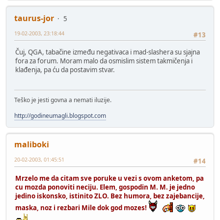
taurus-jor
5
19-02-2003, 23:18:44
#13
Čuj, QGA, tabačine između negativaca i mad-slashera su sjajna
fora za forum. Moram malo da osmislim sistem takmičenja i
klađenja, pa ću da postavim stvar.
Teško je jesti govna a nemati iluzije.
http://godineumagli.blogspot.com
maliboki
20-02-2003, 01:45:51
#14
Mrzelo me da citam sve poruke u vezi s ovom anketom, pa
cu mozda ponoviti neciju. Elem, gospodin M. M. je jedno
jedino iskonsko, istinito ZLO. Bez humora, bez zajebancije,
maska, noz i rezbari Mile dok god mozes!