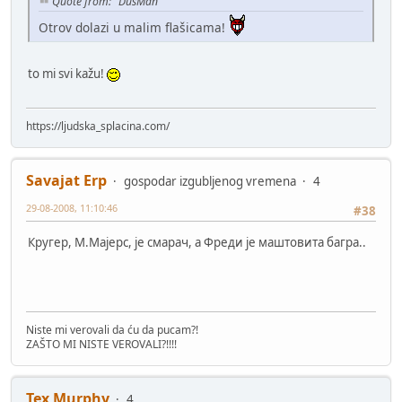
Quote from: "DušMan"
Otrov dolazi u malim flašicama!
to mi svi kažu!
https://ljudska_splacina.com/
Savajat Erp
gospodar izgubljenog vremena
4
29-08-2008, 11:10:46
#38
Кругер, М.Мајерс, је смарач, а Фреди је маштовита багра..
Niste mi verovali da ću da pucam?!
ZAŠTO MI NISTE VEROVALI?!!!!
Tex Murphy
4