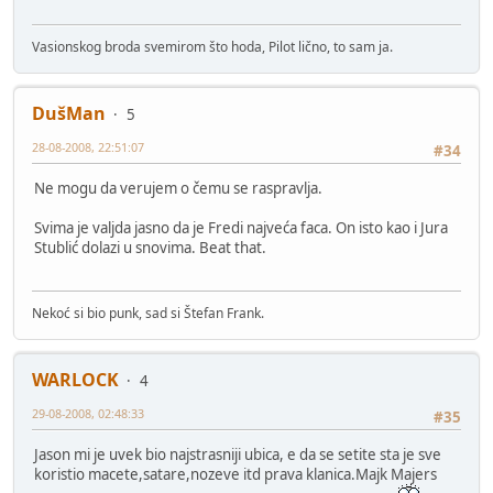
Vasionskog broda svemirom što hoda, Pilot lično, to sam ja.
DušMan
5
28-08-2008, 22:51:07
#34
Ne mogu da verujem o čemu se raspravlja.
Svima je valjda jasno da je Fredi najveća faca. On isto kao i Jura
Stublić dolazi u snovima. Beat that.
Nekoć si bio punk, sad si Štefan Frank.
WARLOCK
4
29-08-2008, 02:48:33
#35
Jason mi je uvek bio najstrasniji ubica, e da se setite sta je sve
koristio macete,satare,nozeve itd prava klanica.Majk Majers