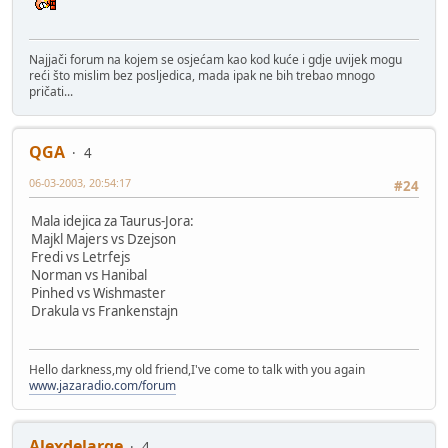
Najjači forum na kojem se osjećam kao kod kuće i gdje uvijek mogu
reći što mislim bez posljedica, mada ipak ne bih trebao mnogo
pričati...
QGA
4
06-03-2003, 20:54:17
#24
Mala idejica za Taurus-Jora:
Majkl Majers vs Dzejson
Fredi vs Letrfejs
Norman vs Hanibal
Pinhed vs Wishmaster
Drakula vs Frankenstajn
Hello darkness,my old friend,I've come to talk with you again
www.jazaradio.com/forum
Alexdelarge
4