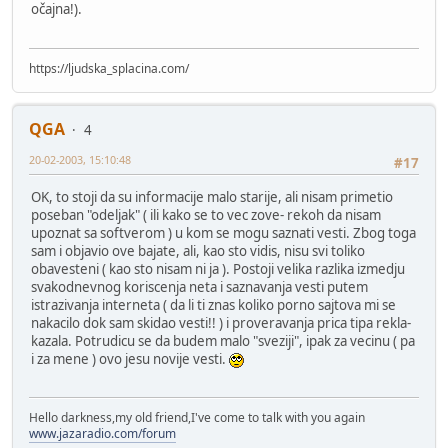
očajna!).
https://ljudska_splacina.com/
QGA
4
20-02-2003, 15:10:48
#17
OK, to stoji da su informacije malo starije, ali nisam primetio
poseban "odeljak" ( ili kako se to vec zove- rekoh da nisam
upoznat sa softverom ) u kom se mogu saznati vesti. Zbog toga
sam i objavio ove bajate, ali, kao sto vidis, nisu svi toliko
obavesteni ( kao sto nisam ni ja ). Postoji velika razlika izmedju
svakodnevnog koriscenja neta i saznavanja vesti putem
istrazivanja interneta ( da li ti znas koliko porno sajtova mi se
nakacilo dok sam skidao vesti!! ) i proveravanja prica tipa rekla-
kazala. Potrudicu se da budem malo "sveziji", ipak za vecinu ( pa
i za mene ) ovo jesu novije vesti.
Hello darkness,my old friend,I've come to talk with you again
www.jazaradio.com/forum