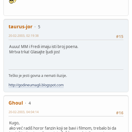
taurus-jor
5
20-02-2003, 02:19:38
#15
Auuu! MM i Fredi imaju isti broj poena.
Mrtva trka! Glasajte ljudi jos!
Teško je jesti govna a nemati iluzije.
http://godineumagli.blogspot.com
Ghoul
4
20-02-2003, 04:04:14
#16
Kugo,
ako već radiš horor fanzin koji se bavi i filmom, trebalo bi da