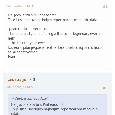
09-11-2002, 17:58:49
#2
Hej Joco, a sta bi s Pinheadom?
To je lik s ubedljivo najboljim repertoarom mogucih citata...
"Jesus Christ!" "Not quite..."
" Lie to us and your suffering will become legendary even in
hell"
" This isn't for your eyes!"
Jos jedno pitanje-gde je Leatherface u celoj ovoj prici o horor
seijal negativcima?
Ivan
taurus-jor
5
09-11-2002, 19:14:34
#3
Quote from: "godclone"
Hej Joco, a sta bi s Pinheadom?
To je lik s ubedljivo najboljim repertoarom mogucih
citata...