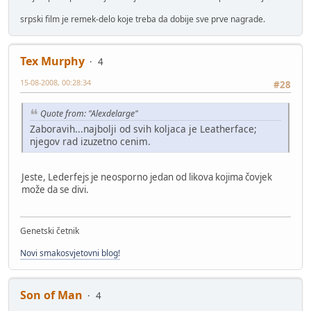
srpski film je remek-delo koje treba da dobije sve prve nagrade.
Tex Murphy
4
15-08-2008, 00:28:34
#28
Quote from: "Alexdelarge"
Zaboravih...najbolji od svih koljaca je Leatherface;
njegov rad izuzetno cenim.
Jeste, Lederfejs je neosporno jedan od likova kojima čovjek
može da se divi.
Genetski četnik
Novi smakosvjetovni blog!
Son of Man
4