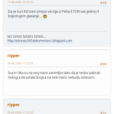
15-08-2008, 05:50:22
#29
Da se turi Edi Gein (moze verzija iz Psiha il TCM sve jedno) il
bojkotujem glasanje...
NO SENSE MAKES SENSE...
http://abraxas365dokumentarci.blogspot.com
ripper
28-08-2008, 17:22:36
#30
Sva tri lika su na svoj nacin zanimljivi tako da je tesko izabrati
nekog a da ostala dvojica na neki nacin nebudu osteceni.
ripper
28-08-2008, 17:23:46
#31