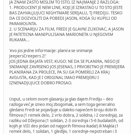
JA ZNAM ZASTO MISLIM TO ISTO. IZ NAJMANJE 2 RAZLOGA:
1. PRODUCENT JE NEW LINE, KOJI JE IZRASTAO U TO STO JESTE
BAS ZAHVALJUJUCI NIGHTMARE SERIJALU, TJ FREDIJU. TESKO
DA CE DOZVOLITI DA POBEDI JASON, KOGA SU KUPILI OD
PARAMOUNTA.
2. U SCENARIJU ZA FILM, FREDI JE GLAVNI ZLIKOVAC, A JASON
JE PATETICNA MANIPULISANA MARIONETA U NJEGOVIM
RUKAMA...
'evo jos jedne informacije: planira se snimanje
JeepersCreepers 2!'
JOS JEDNA BAJATA VEST, KUGO: NE DA SE PLANIRA, NEGO JE
SNIMANJE ZAVRSENO JOS JESENAS, I PRVOBITNO JE PREMIJERA
PLANIRANA ZA PROLECE, PA SU GA POMERILI ZA KRAJ
AVGUSTA, KAD JE I ORIGINAL IMAO PREMIJERU I
IZNENADJUJUCE DOBRO PROSAO.
Usput, u celom ovom glasanju ja glas dajem Frediju – deo
razloga već je izneo moj zbogomak, a sem toga generalno
gledano Fredi se pojavljuje u daleko najvećem broju dobrih
filmova (1 remek delo, 2 vrlo dobra, 2 solidna, i 2 osrednja), za
razliku od Džejsona (1 solidan, 2-3 osrednja i 5-6 budalastih, od
kojih je VIII deo jedan od najgorih filmova ikada!) ili Majkla (1
remek delo, 1 solidan, 1 gledljiv, 1 osrednje-nepotreban i 3