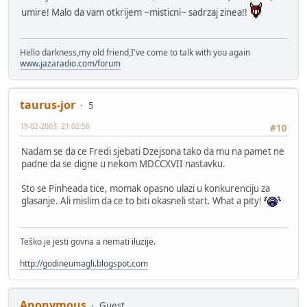
umire! Malo da vam otkrijem ~misticni~ sadrzaj zinea!!
Hello darkness,my old friend,I've come to talk with you again
www.jazaradio.com/forum
taurus-jor
5
19-02-2003, 21:02:56
#10
Nadam se da ce Fredi sjebati Dzejsona tako da mu na pamet ne
padne da se digne u nekom MDCCXVII nastavku.
Sto se Pinheada tice, momak opasno ulazi u konkurenciju za
glasanje. Ali mislim da ce to biti okasneli start. What a pity!
Teško je jesti govna a nemati iluzije.
http://godineumagli.blogspot.com
Anonymous
Guest