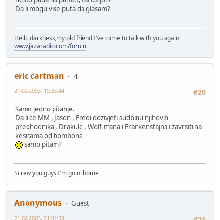
nesto pada na pamet, tarus-jor?
Da li mogu vise puta da glasam?
Hello darkness,my old friend,I've come to talk with you again
www.jazaradio.com/forum
eric cartman
4
21-02-2003, 19:28:44
#20
Samo jedno pitanje.
Da li ce MM , Jason , Fredi dozivjeti sudbinu njihovih
predhodnika , Drakule , Wolf-mana i Frankenstajna i zavrsiti na
kesicama od bombona
samo pitam?
Screw you guys I'm goin' home
Anonymous
Guest
21-02-2003, 21:32:58
#21