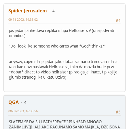
Spider Jerusalem
4
09-11-2002, 19:36:02
#4
jos jedan pinhedova replika iz tipa Hellraisers V (onaj odvratni
omnibus):
"Do i look like someone who cares what *God* thinks?"
anyway, cujem da je jedan jako dobar scenario trimovan i da ce
izaci kao novi nastavak Hellraisera, tako da mozda bude prvi
*dobar* direct-to-video hellraiser (pirao ga je, inace, tip koji je
glumio stranog lika u Ratu Uzivo)
QGA
4
08-02-2003, 16:35:56
#5
SLAZEM SE DA SU LEATHERFACE I PINHEAD MNOGO
ZANIMLJIVIJI, ALI AKO RACUNAMO SAMO MAJKLA, DZEJSONA