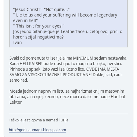
"Jesus Christ!" "Not quite..."
" Lie to us and your suffering will become legendary
even in hell"
" This isn't for your eyes!"
Jos jedno pitanje-gde je Leatherface u celoj ovoj prici o
horor seijal negativcima?
Ivan
Svaki od pomenuta tri serijala ima MINIMUM sedam nastavaka.
Kada HELLRAISER bude dostigao tu magicnu brojku, uvrsticu
Pinheda u spisak. Isto vazi i za Kozno lice. OVDE IMA MESTA
SAMO ZA VISOKOTIRAZNE I PRODUKTIVNE! Dakle, rad, rad i
samo rad.
Mozda jednom napravim listu sa najharizmaticnijim masovnim
ubicama, a na njoj, recimo, nece moci a da se ne nadje Hanibal
Lekter.
Teško je jesti govna a nemati iluzije.
http://godineumagli.blogspot.com