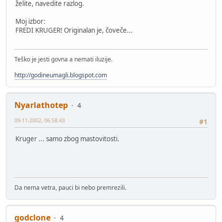
želite, navedite razlog.
Moj izbor:
FREDI KRUGER! Originalan je, čoveče...
Teško je jesti govna a nemati iluzije.
http://godineumagli.blogspot.com
Nyarlathotep
4
09-11-2002, 06:58:43
#1
Kruger ... samo zbog mastovitosti.
Da nema vetra, pauci bi nebo premrezili.
godclone
4