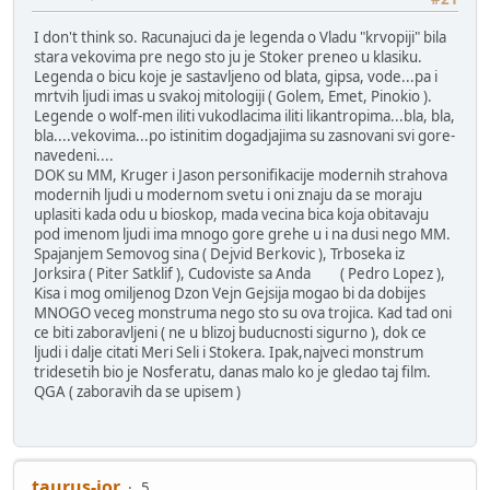
I don't think so. Racunajuci da je legenda o Vladu "krvopiji" bila
stara vekovima pre nego sto ju je Stoker preneo u klasiku.
Legenda o bicu koje je sastavljeno od blata, gipsa, vode...pa i
mrtvih ljudi imas u svakoj mitologiji ( Golem, Emet, Pinokio ).
Legende o wolf-men iliti vukodlacima iliti likantropima...bla, bla,
bla....vekovima...po istinitim dogadjajima su zasnovani svi gore-
navedeni....
DOK su MM, Kruger i Jason personifikacije modernih strahova
modernih ljudi u modernom svetu i oni znaju da se moraju
uplasiti kada odu u bioskop, mada vecina bica koja obitavaju
pod imenom ljudi ima mnogo gore grehe u i na dusi nego MM.
Spajanjem Semovog sina ( Dejvid Berkovic ), Trboseka iz
Jorksira ( Piter Satklif ), Cudoviste sa Anda ( Pedro Lopez ),
Kisa i mog omiljenog Dzon Vejn Gejsija mogao bi da dobijes
MNOGO veceg monstruma nego sto su ova trojica. Kad tad oni
ce biti zaboravljeni ( ne u blizoj buducnosti sigurno ), dok ce
ljudi i dalje citati Meri Seli i Stokera. Ipak,najveci monstrum
tridesetih bio je Nosferatu, danas malo ko je gledao taj film.
QGA ( zaboravih da se upisem )
taurus-jor
5