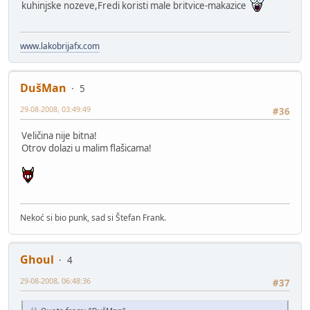
kuhinjske nozeve,Fredi koristi male britvice-makazice
www.lakobrijafx.com
DušMan
5
29-08-2008, 03:49:49
#36
Veličina nije bitna!
Otrov dolazi u malim flašicama!
Nekoć si bio punk, sad si Štefan Frank.
Ghoul
4
29-08-2008, 06:48:36
#37