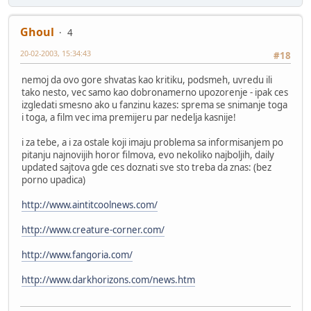
Ghoul
4
20-02-2003, 15:34:43
#18
nemoj da ovo gore shvatas kao kritiku, podsmeh, uvredu ili
tako nesto, vec samo kao dobronamerno upozorenje - ipak ces
izgledati smesno ako u fanzinu kazes: sprema se snimanje toga
i toga, a film vec ima premijeru par nedelja kasnije!
i za tebe, a i za ostale koji imaju problema sa informisanjem po
pitanju najnovijih horor filmova, evo nekoliko najboljih, daily
updated sajtova gde ces doznati sve sto treba da znas: (bez
porno upadica)
http://www.aintitcoolnews.com/
http://www.creature-corner.com/
http://www.fangoria.com/
http://www.darkhorizons.com/news.htm