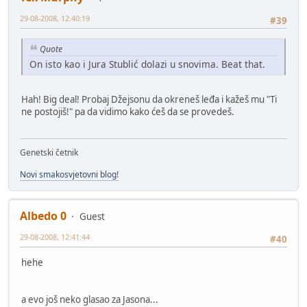
29-08-2008, 12:40:19
#39
Quote
On isto kao i Jura Stublić dolazi u snovima. Beat that.
Hah! Big deal! Probaj Džejsonu da okreneš leđa i kažeš mu "Ti
ne postojiš!" pa da vidimo kako ćeš da se provedeš.
Genetski četnik
Novi smakosvjetovni blog!
Albedo 0
Guest
29-08-2008, 12:41:44
#40
hehe
a evo još neko glasao za Jasona...