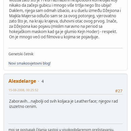
nikako da začepi gubicu i mnogo više trtlja nego što ubija?
Daklem, njega sam odmah izbacio, a u duelu između Džejsona i
Majkla Majersa odlučio sam se za ovog potonjeg, vjerovatno
zato što je, na kraju krajeva, duhovni otac ovog prvog. Inače,
za Džejsona kao pojavu (mislim naravno na period sa
hokejaškom maskom kad ga je glumio Kejn Hoder) - respekt.
On je mnogo veći od filmova u kojima se pojavljuje.
Genetski četnik
Novi smakosvjetovni blog!
Alexdelarge
4
15-08-2008, 00:25:52
#27
Zaboravih...najbolji od svih koljaca je Leatherface; njegov rad
izuzetno cenim.
moj se postupak čitanja sastoji u visokoobdarenom prelistavanju.