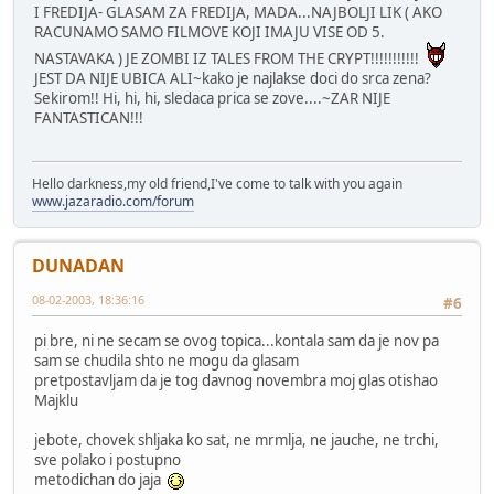
I FREDIJA- GLASAM ZA FREDIJA, MADA...NAJBOLJI LIK ( AKO
RACUNAMO SAMO FILMOVE KOJI IMAJU VISE OD 5.
NASTAVAKA ) JE ZOMBI IZ TALES FROM THE CRYPT!!!!!!!!!!!
JEST DA NIJE UBICA ALI~kako je najlakse doci do srca zena?
Sekirom!! Hi, hi, hi, sledaca prica se zove....~ZAR NIJE
FANTASTICAN!!!
Hello darkness,my old friend,I've come to talk with you again
www.jazaradio.com/forum
DUNADAN
08-02-2003, 18:36:16
#6
pi bre, ni ne secam se ovog topica...kontala sam da je nov pa
sam se chudila shto ne mogu da glasam
pretpostavljam da je tog davnog novembra moj glas otishao
Majklu
jebote, chovek shljaka ko sat, ne mrmlja, ne jauche, ne trchi,
sve polako i postupno
metodichan do jaja