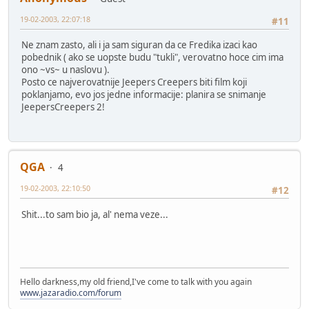
19-02-2003, 22:07:18
#11
Ne znam zasto, ali i ja sam siguran da ce Fredika izaci kao
pobednik ( ako se uopste budu "tukli", verovatno hoce cim ima
ono ~vs~ u naslovu ).
Posto ce najverovatnije Jeepers Creepers biti film koji
poklanjamo, evo jos jedne informacije: planira se snimanje
JeepersCreepers 2!
QGA
4
19-02-2003, 22:10:50
#12
Shit...to sam bio ja, al' nema veze...
Hello darkness,my old friend,I've come to talk with you again
www.jazaradio.com/forum