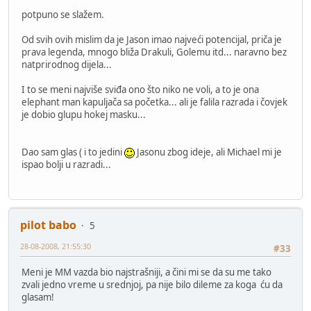
potpuno se slažem.
Od svih ovih mislim da je Jason imao najveći potencijal, priča je
prava legenda, mnogo bliža Drakuli, Golemu itd... naravno bez
natprirodnog dijela...
I to se meni najviše sviđa ono što niko ne voli, a to je ona
elephant man kapuljača sa početka... ali je falila razrada i čovjek
je dobio glupu hokej masku...
Dao sam glas ( i to jedini
Jasonu zbog ideje, ali Michael mi je
ispao bolji u razradi...
pilot babo
5
28-08-2008, 21:55:30
#33
Meni je MM vazda bio najstrašniji, a čini mi se da su me tako
zvali jedno vreme u srednjoj, pa nije bilo dileme za koga ću da
glasam!