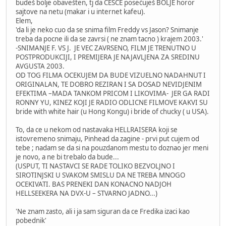
budeš bolje obavešten, tj da ČEŠĆE posećuješ BOLJE horor
sajtove na netu (makar i u internet kafeu).
Elem,
'da li je neko cuo da se snima film Freddy vs Jason? Snimanje
treba da pocne ili da se zavrsi ( ne znam tacno ) krajem 2003.'
-SNIMANJE F. VS J. JE VEC ZAVRSENO, FILM JE TRENUTNO U
POSTPRODUKCIJI, I PREMIJERA JE NAJAVLJENA ZA SREDINU
AVGUSTA 2003.
OD TOG FILMA OCEKUJEM DA BUDE VIZUELNO NADAHNUT I
ORIGINALAN, TE DOBRO REZIRAN I SA DOSAD NEVIDJENIM
EFEKTIMA –MADA TANKOM PRICOM I LIKOVIMA- JER GA RADI
RONNY YU, KINEZ KOJI JE RADIO ODLICNE FILMOVE KAKVI SU
bride with white hair (u Hong Kongu) i bride of chucky ( u USA).
To, da ce u nekom od nastavaka HELLRAISERA koji se
istovremeno snimaju, Pinhead da zagine - prvi put cujem od
tebe ; nadam se da si na pouzdanom mestu to doznao jer meni
je novo, a ne bi trebalo da bude...
(USPUT, TI NASTAVCI SE RADE TOLIKO BEZVOLJNO I
SIROTINJSKI U SVAKOM SMISLU DA NE TREBA MNOGO
OCEKIVATI. BAS PRENEKI DAN KONACNO NADJOH
HELLSEEKERA NA DVX-U – STVARNO JADNO...)
'Ne znam zasto, ali i ja sam siguran da ce Fredika izaci kao
pobednik'