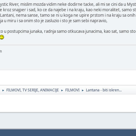
stic River, mislim mozda vidim neke dodirne tacke, ali mi se cini da u Mys
 kroz snajper i sad, ko ce da najebe i na kraju, kao neki moralitet, samo
ntani, nema sanse, tamo se ni u koga ne upire prstom i na kraju sa onih n
a u miru i sa onim sto je zasluzio i sto je sam sebi napravio,
sto u postupcima junaka, radnja samo otkucava junacima, kao sat, samo st
am
FILMOVI, TV SERIJE, ANIMACIJE
FILMOVI
Lantana - biti iskren...
►
►
►