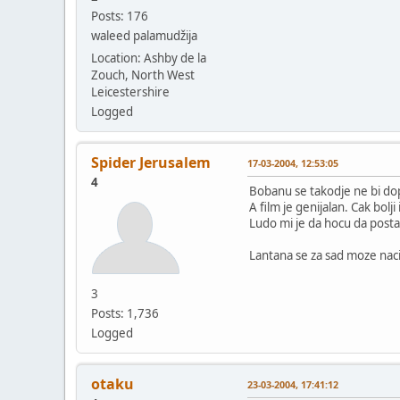
Posts: 176
waleed palamudžija
Location: Ashby de la
Zouch, North West
Leicestershire
Logged
Spider Jerusalem
17-03-2004, 12:53:05
4
Bobanu se takodje ne bi do
A film je genijalan. Cak bolji
Ludo mi je da hocu da postav
Lantana se za sad moze naci 
3
Posts: 1,736
Logged
otaku
23-03-2004, 17:41:12