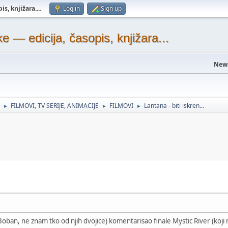
s, knjižara...
.
Log in
Sign up
— edicija, časopis, knjižara...
New
FILMOVI, TV SERIJE, ANIMACIJE
FILMOVI
Lantana - biti iskren...
►
►
►
 Boban, ne znam tko od njih dvojice) komentarisao finale Mystic River (koji