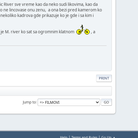
tic River sve vreme kao da neko sudi likovima, kao da
 sto ne lincovase onu zenu, a ona bezi pred kamerom ko
ekoliko kadrova gde prikazuje ko je gde i sa kim i
o je M. river ko sat sa ogromnim klatnom
, a
PRINT
Jump to
|
|
Help
Terms and Rules
Go Up ▲