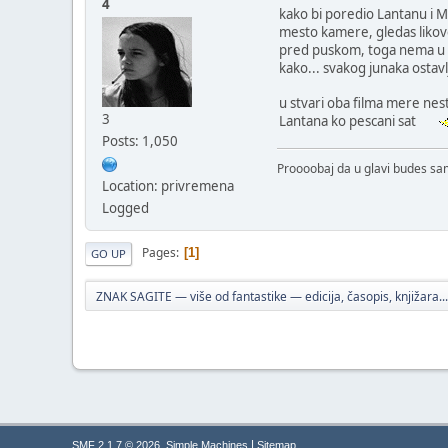
4
kako bi poredio Lantanu i My
mesto kamere, gledas likove
pred puskom, toga nema u La
kako... svakog junaka ostavlj
u stvari oba filma mere ne
3
Lantana ko pescani sat
Posts: 1,050
Proooobaj da u glavi budes s
Location: privremena
Logged
Pages
1
GO UP
ZNAK SAGITE — više od fantastike — edicija, časopis, knjižara...
,
|
SMF 2.1.7 © 2026
Simple Machines
Sitemap