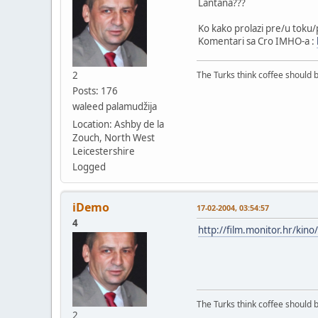
Lantana???
Ko kako prolazi pre/u toku/p
Komentari sa Cro IMHO-a :
2
The Turks think coffee should b
Posts: 176
waleed palamudžija
Location: Ashby de la
Zouch, North West
Leicestershire
Logged
iDemo
17-02-2004, 03:54:57
4
http://film.monitor.hr/kino
The Turks think coffee should b
2