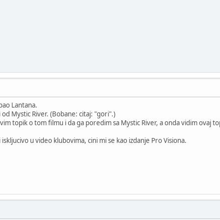
pao Lantana.
 i od Mystic River. (Bobane: citaj: "gori".)
im topik o tom filmu i da ga poredim sa Mystic River, a onda vidim ovaj to
iskljucivo u video klubovima, cini mi se kao izdanje Pro Visiona.