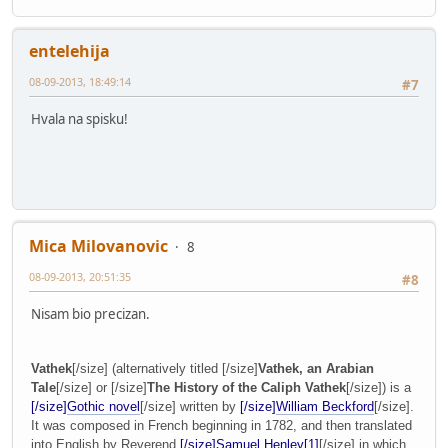
entelehija
08-09-2013, 18:49:14
#7
Hvala na spisku!
Mica Milovanovic
8
08-09-2013, 20:51:35
#8
Nisam bio precizan.
Vathek
[/size]
(alternatively titled
[/size]
Vathek, an Arabian
Tale
[/size]
or
[/size]
The History of the Caliph Vathek
[/size]
) is a
[/size]
Gothic novel
[/size]
written by
[/size]
William Beckford
[/size]
.
It was composed in French beginning in 1782, and then translated
into English by Reverend
[/size]
Samuel Henley
[1]
[/size]
in which