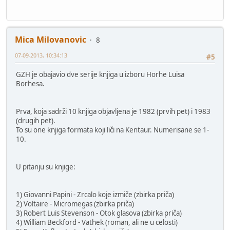
Mica Milovanovic
8
07-09-2013, 10:34:13
#5
GZH je obajavio dve serije knjiga u izboru Horhe Luisa
Borhesa.
Prva, koja sadrži 10 knjiga objavljena je 1982 (prvih pet) i 1983
(drugih pet).
To su one knjiga formata koji liči na Kentaur. Numerisane se 1-
10.
U pitanju su knjige:
1) Giovanni Papini - Zrcalo koje izmiče (zbirka priča)
2) Voltaire - Micromegas (zbirka priča)
3) Robert Luis Stevenson - Otok glasova (zbirka priča)
4) William Beckford - Vathek (roman, ali ne u celosti)