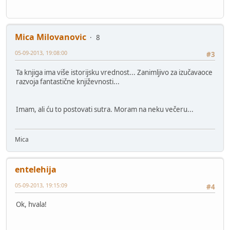
Mica Milovanovic
8
05-09-2013, 19:08:00
#3
Ta knjiga ima više istorijsku vrednost... Zanimljivo za izučavaoce
razvoja fantastične književnosti...
Imam, ali ću to postovati sutra. Moram na neku večeru...
Mica
entelehija
05-09-2013, 19:15:09
#4
Ok, hvala!