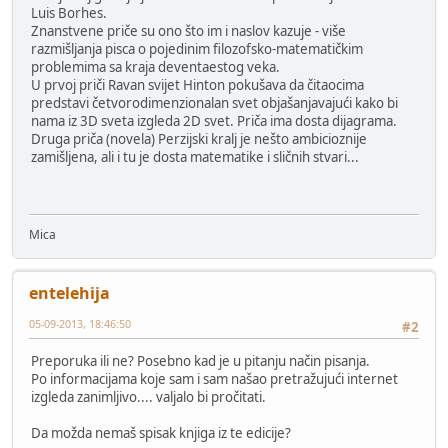
Luis Borhes.
Znanstvene priče su ono što im i naslov kazuje - više
razmišljanja pisca o pojedinim filozofsko-matematičkim
problemima sa kraja deventaestog veka.
U prvoj priči Ravan svijet Hinton pokušava da čitaocima
predstavi četvorodimenzionalan svet objašanjavajući kako bi
nama iz 3D sveta izgleda 2D svet. Priča ima dosta dijagrama.
Druga priča (novela) Perzijski kralj je nešto ambicioznije
zamišljena, ali i tu je dosta matematike i sličnih stvari...
Mica
entelehija
05-09-2013, 18:46:50
#2
Preporuka ili ne? Posebno kad je u pitanju način pisanja.
Po informacijama koje sam i sam našao pretražujući internet
izgleda zanimljivo.... valjalo bi pročitati.
Da možda nemaš spisak knjiga iz te edicije?