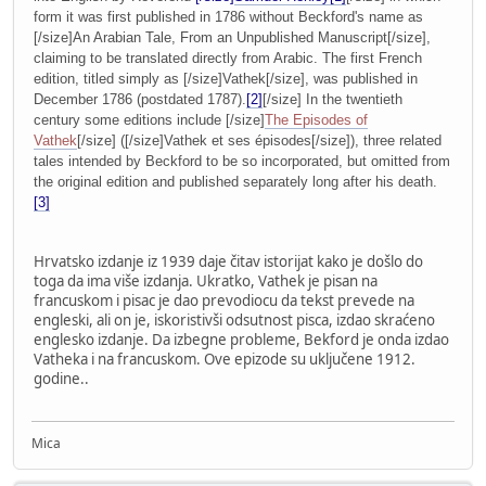
form it was first published in 1786 without Beckford's name as
[/size]
An Arabian Tale, From an Unpublished Manuscript
[/size]
,
claiming to be translated directly from Arabic. The first French
edition, titled simply as
[/size]
Vathek
[/size]
, was published in
December 1786 (postdated 1787).
[2]
[/size]
In the twentieth
century some editions include
[/size]
The Episodes of
Vathek
[/size]
(
[/size]
Vathek et ses épisodes
[/size]
), three related
tales intended by Beckford to be so incorporated, but omitted from
the original edition and published separately long after his death.
[3]
Hrvatsko izdanje iz 1939 daje čitav istorijat kako je došlo do
toga da ima više izdanja. Ukratko, Vathek je pisan na
francuskom i pisac je dao prevodiocu da tekst prevede na
engleski, ali on je, iskoristivši odsutnost pisca, izdao skraćeno
englesko izdanje. Da izbegne probleme, Bekford je onda izdao
Vatheka i na francuskom. Ove epizode su uključene 1912.
godine..
Mica