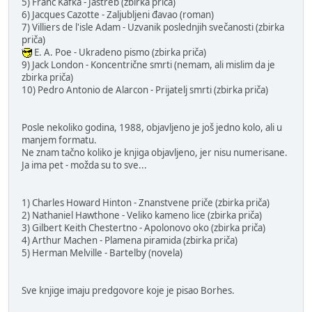
5) Franc Kafka - Jastreb (zbirka priča)
6) Jacques Cazotte - Zaljubljeni đavao (roman)
7) Villiers de l'isle Adam - Uzvanik poslednjih svečanosti (zbirka
priča)
E. A. Poe - Ukradeno pismo (zbirka priča)
9) Jack London - Koncentrične smrti (nemam, ali mislim da je
zbirka priča)
10) Pedro Antonio de Alarcon - Prijatelj smrti (zbirka priča)
Posle nekoliko godina, 1988, objavljeno je još jedno kolo, ali u
manjem formatu.
Ne znam tačno koliko je knjiga objavljeno, jer nisu numerisane.
Ja ima pet - možda su to sve...
1) Charles Howard Hinton - Znanstvene priče (zbirka priča)
2) Nathaniel Hawthone - Veliko kameno lice (zbirka priča)
3) Gilbert Keith Chestertno - Apolonovo oko (zbirka priča)
4) Arthur Machen - Plamena piramida (zbirka priča)
5) Herman Melville - Bartelby (novela)
Sve knjige imaju predgovore koje je pisao Borhes.