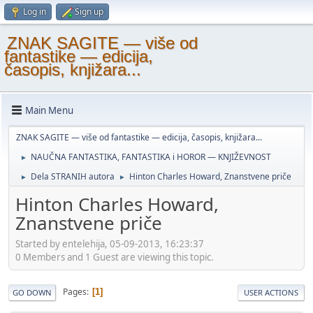
Log in
Sign up
ZNAK SAGITE — više od
fantastike — edicija,
časopis, knjižara...
Main Menu
ZNAK SAGITE — više od fantastike — edicija, časopis, knjižara...
NAUČNA FANTASTIKA, FANTASTIKA i HOROR — KNJIŽEVNOST
►
Dela STRANIH autora
Hinton Charles Howard, Znanstvene priče
►
►
Hinton Charles Howard,
Znanstvene priče
Started by entelehija, 05-09-2013, 16:23:37
0 Members and 1 Guest are viewing this topic.
Pages
1
GO DOWN
USER ACTIONS