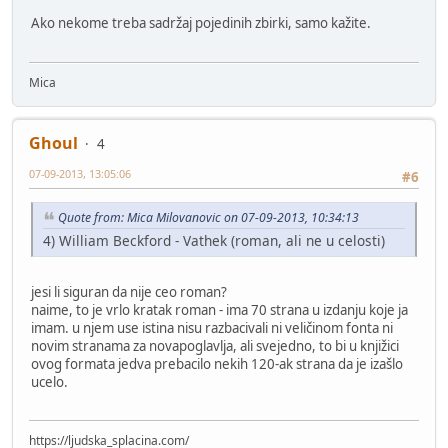
Ako nekome treba sadržaj pojedinih zbirki, samo kažite.
Mica
Ghoul
4
07-09-2013, 13:05:06
#6
Quote from: Mica Milovanovic on 07-09-2013, 10:34:13
4) William Beckford - Vathek (roman, ali ne u celosti)
jesi li siguran da nije ceo roman?
naime, to je vrlo kratak roman - ima 70 strana u izdanju koje ja
imam. u njem use istina nisu razbacivali ni veličinom fonta ni
novim stranama za novapoglavlja, ali svejedno, to bi u knjižici
ovog formata jedva prebacilo nekih 120-ak strana da je izašlo
ucelo.
https://ljudska_splacina.com/