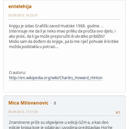
entelehija
05-09-2013, 16:23:37
Knjigu je izdao Grafički zavod Hvatske 1988. godine. ..
Interesuje me da li je neko imao priliku da pročita ovo djelo, i
ako jeste, da li ga može preporučiti ili ukratko približiti?
Mislio sam da dođem do knjige, pa bi me riječ pohvale ili kritike
možda podstakla u potrazi...
O autoru:
http://en.wikipedia.org/wiki/Charles_Howard_Hinton
Mica Milovanovic
8
05-09-2013, 17:51:30
#1
Znanstvene priče su objavljene u ediciji GZH-a, a kao deo
edicije knjiga koje je odabrao i uvodima predstavljao Horhe