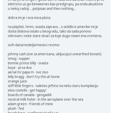
eletricno uz go-betweenes kao predgrupu, pa onda akusticno
u nekoj radnji... potpisan and then nothing...
dobra im je i ova nova ploca.
na playlisti, hmm, svasta zapravo.. u selidbi iz amerike mi je
dosta diskova ostalo u beogradu, tako da sada ponovo
otkrivam i neke stare stvari za koje dugo nisam ima vremena.
ovih dana/nedelja/meseci recimo:
johnny cash (sve sa americana, ukljucujuci unearthed boxset)
smog - supper
bonnie prince billy - svasta
boye - prva dva
aerial m/ papa m - sve zivo
billy bragg - don't try this at home
orange juice
stiff little fingers - naleteo jeftino na neku staru kompilaciju
elvis costello - get happy!
boards of canada - geogaddi
neutral milk hotel - in the aeroplane over the sea
adam green - friends of mine
plush - fed
beach boys - sunflower/surf's up