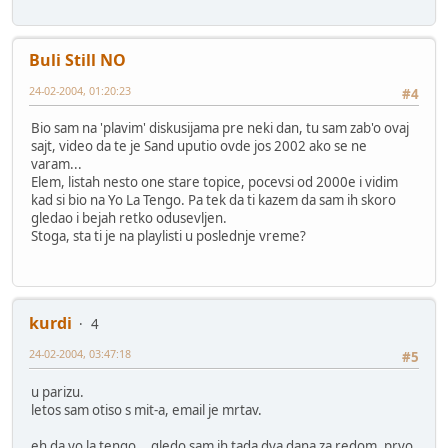
Buli Still NO
24-02-2004, 01:20:23
#4
Bio sam na 'plavim' diskusijama pre neki dan, tu sam zab'o ovaj
sajt, video da te je Sand uputio ovde jos 2002 ako se ne
varam...
Elem, listah nesto one stare topice, pocevsi od 2000e i vidim
kad si bio na Yo La Tengo. Pa tek da ti kazem da sam ih skoro
gledao i bejah retko odusevljen.
Stoga, sta ti je na playlisti u poslednje vreme?
kurdi
4
24-02-2004, 03:47:18
#5
u parizu.
letos sam otiso s mit-a, email je mrtav.
eh da yo la tengo... gledo sam ih tada dva dana za redom, prvo