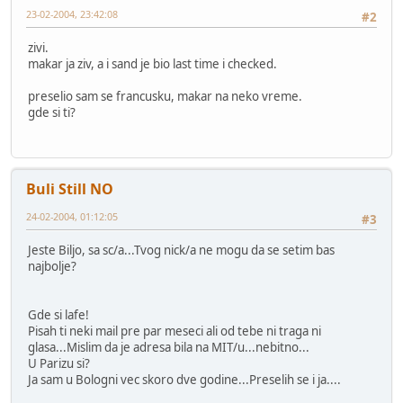
23-02-2004, 23:42:08
#2
zivi.
makar ja ziv, a i sand je bio last time i checked.
preselio sam se francusku, makar na neko vreme.
gde si ti?
Buli Still NO
24-02-2004, 01:12:05
#3
Jeste Biljo, sa sc/a...Tvog nick/a ne mogu da se setim bas
najbolje?
Gde si lafe!
Pisah ti neki mail pre par meseci ali od tebe ni traga ni
glasa...Mislim da je adresa bila na MIT/u...nebitno...
U Parizu si?
Ja sam u Bologni vec skoro dve godine...Preselih se i ja....