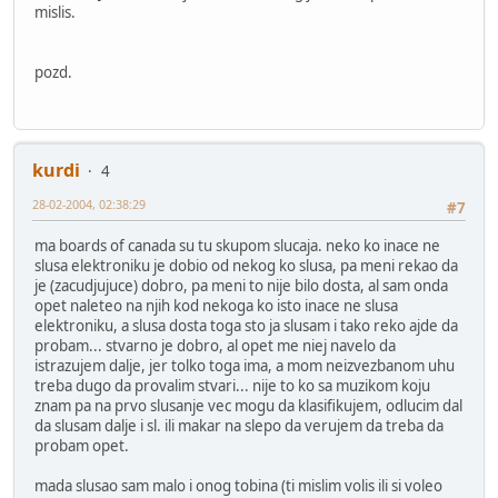
mislis.
pozd.
kurdi
4
28-02-2004, 02:38:29
#7
ma boards of canada su tu skupom slucaja. neko ko inace ne
slusa elektroniku je dobio od nekog ko slusa, pa meni rekao da
je (zacudjujuce) dobro, pa meni to nije bilo dosta, al sam onda
opet naleteo na njih kod nekoga ko isto inace ne slusa
elektroniku, a slusa dosta toga sto ja slusam i tako reko ajde da
probam... stvarno je dobro, al opet me niej navelo da
istrazujem dalje, jer tolko toga ima, a mom neizvezbanom uhu
treba dugo da provalim stvari... nije to ko sa muzikom koju
znam pa na prvo slusanje vec mogu da klasifikujem, odlucim dal
da slusam dalje i sl. ili makar na slepo da verujem da treba da
probam opet.
mada slusao sam malo i onog tobina (ti mislim volis ili si voleo