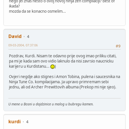
nego jel znas nesto o ovoj novoj ninja zen compilaciji? best of
ikada?
mozda da se konacno osmelim...
David
4
09-03-2004, 07:37:06
#9
Pozdrav, Kurdi. Nisam te odavno prije ovog imao priliku citati,
pa mi je kada sam ovo vidio laknulo da nisi zavrsio naucnicku
karijeru u Kurdistanu...
)
Ovjeri negdje ako stignes i Amon Tobina, pulena i saucesnika na
Ninja Tune Co. kompilacijama. Ja upravo primremam sebi
jednu, ali od Archer Prewittovih albuma (Prekop mi nije sjeo).
U mene u Bosni u dajdzinice u malog u bubregu kamen.
kurdi
4