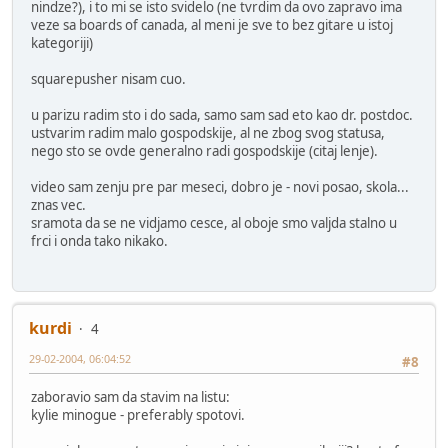
nindze?), i to mi se isto svidelo (ne tvrdim da ovo zapravo ima
veze sa boards of canada, al meni je sve to bez gitare u istoj
kategoriji)
squarepusher nisam cuo.
u parizu radim sto i do sada, samo sam sad eto kao dr. postdoc.
ustvarim radim malo gospodskije, al ne zbog svog statusa,
nego sto se ovde generalno radi gospodskije (citaj lenje).
video sam zenju pre par meseci, dobro je - novi posao, skola...
znas vec.
sramota da se ne vidjamo cesce, al oboje smo valjda stalno u
frci i onda tako nikako.
kurdi
4
29-02-2004, 06:04:52
#8
zaboravio sam da stavim na listu:
kylie minogue - preferably spotovi.