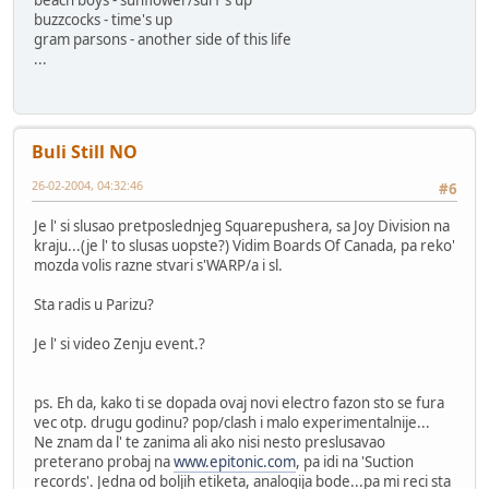
buzzcocks - time's up
gram parsons - another side of this life
...
Buli Still NO
26-02-2004, 04:32:46
#6
Je l' si slusao pretposlednjeg Squarepushera, sa Joy Division na
kraju...(je l' to slusas uopste?) Vidim Boards Of Canada, pa reko'
mozda volis razne stvari s'WARP/a i sl.
Sta radis u Parizu?
Je l' si video Zenju event.?
ps. Eh da, kako ti se dopada ovaj novi electro fazon sto se fura
vec otp. drugu godinu? pop/clash i malo experimentalnije...
Ne znam da l' te zanima ali ako nisi nesto preslusavao
preterano probaj na
www.epitonic.com
, pa idi na 'Suction
records'. Jedna od boljih etiketa, analogija bode...pa mi reci sta