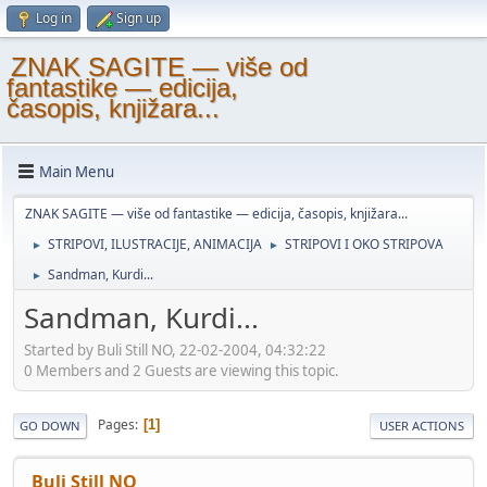
Log in
Sign up
ZNAK SAGITE — više od
fantastike — edicija,
časopis, knjižara...
Main Menu
ZNAK SAGITE — više od fantastike — edicija, časopis, knjižara...
STRIPOVI, ILUSTRACIJE, ANIMACIJA
STRIPOVI I OKO STRIPOVA
►
►
Sandman, Kurdi...
►
Sandman, Kurdi...
Started by Buli Still NO, 22-02-2004, 04:32:22
0 Members and 2 Guests are viewing this topic.
Pages
1
GO DOWN
USER ACTIONS
Buli Still NO