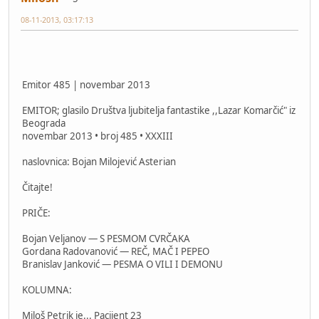
08-11-2013, 03:17:13
Emitor 485 | novembar 2013
EMITOR; glasilo Društva ljubitelja fantastike ,,Lazar Komarčić" iz
Beograda
novembar 2013 • broj 485 • XXXIII
naslovnica: Bojan Milojević Asterian
Čitajte!
PRIČE:
Bojan Veljanov — S PESMOM CVRČAKA
Gordana Radovanović — REČ, MAČ I PEPEO
Branislav Janković — PESMA O VILI I DEMONU
KOLUMNA:
Miloš Petrik je... Pacijent 23