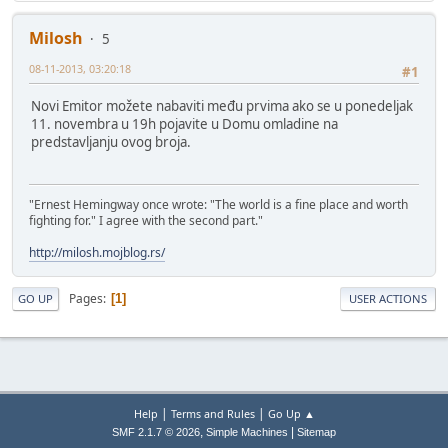
Milosh
5
08-11-2013, 03:20:18
#1
Novi Emitor možete nabaviti među prvima ako se u ponedeljak
11. novembra u 19h pojavite u Domu omladine na
predstavljanju ovog broja.
"Ernest Hemingway once wrote: "The world is a fine place and worth
fighting for." I agree with the second part."
http://milosh.mojblog.rs/
Pages
1
GO UP
USER ACTIONS
|
|
Help
Terms and Rules
Go Up ▲
,
|
SMF 2.1.7 © 2026
Simple Machines
Sitemap