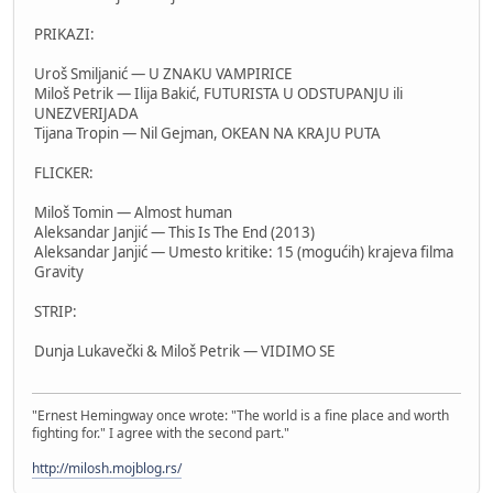
PRIKAZI:
Uroš Smiljanić — U ZNAKU VAMPIRICE
Miloš Petrik — Ilija Bakić, FUTURISTA U ODSTUPANJU ili
UNEZVERIJADA
Tijana Tropin — Nil Gejman, OKEAN NA KRAJU PUTA
FLICKER:
Miloš Tomin — Almost human
Aleksandar Janjić — This Is The End (2013)
Aleksandar Janjić — Umesto kritike: 15 (mogućih) krajeva filma
Gravity
STRIP:
Dunja Lukavečki & Miloš Petrik — VIDIMO SE
"Ernest Hemingway once wrote: "The world is a fine place and worth
fighting for." I agree with the second part."
http://milosh.mojblog.rs/