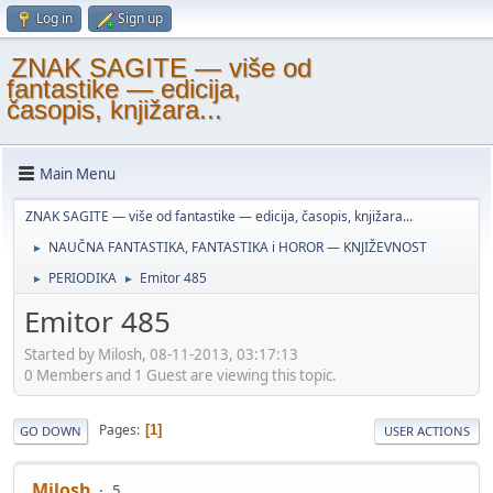
Log in
Sign up
ZNAK SAGITE — više od
fantastike — edicija,
časopis, knjižara...
Main Menu
ZNAK SAGITE — više od fantastike — edicija, časopis, knjižara...
NAUČNA FANTASTIKA, FANTASTIKA i HOROR — KNJIŽEVNOST
►
PERIODIKA
Emitor 485
►
►
Emitor 485
Started by Milosh, 08-11-2013, 03:17:13
0 Members and 1 Guest are viewing this topic.
Pages
1
GO DOWN
USER ACTIONS
Milosh
5